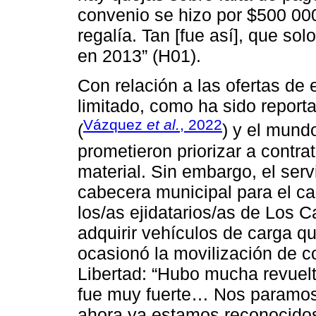
convenio se hizo por $500 000
regalía. Tan [fue así], que so
en 2013” (H01).
Con relación a las ofertas de
limitado, como ha sido report
Vázquez
et al.
, 2022
(
) y el mundo
prometieron priorizar a contrat
material. Sin embargo, el serv
cabecera municipal para el ca
los/as ejidatarios/as de Los 
adquirir vehículos de carga qu
ocasionó la movilización de c
Libertad: “Hubo mucha revuelt
fue muy fuerte… Nos paramos 
ahora ya estamos reconocidos