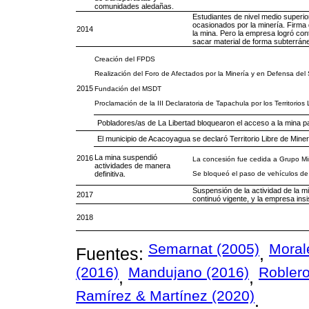
comunidades aledañas.
Estudiantes de nivel medio superio
ocasionados por la minería. Firma 
2014
la mina. Pero la empresa logró con
sacar material de forma subterrán
Creación del FPDS
Realización del Foro de Afectados por la Minería y en Defensa del 
2015
Fundación del MSDT
Proclamación de la III Declaratoria de Tapachula por los Territorios
Pobladores/as de La Libertad bloquearon el acceso a la mina para
El municipio de Acacoyagua se declaró Territorio Libre de Miner
La mina suspendió
2016
La concesión fue cedida a Grupo Min
actividades de manera
Se bloqueó el paso de vehículos de
definitiva.
Suspensión de la actividad de la mi
2017
continuó vigente, y la empresa insi
2018
Semarnat (2005)
Moral
Fuentes:
,
(2016)
Mandujano (2016)
Roblero
,
,
Ramírez & Martínez (2020)
.