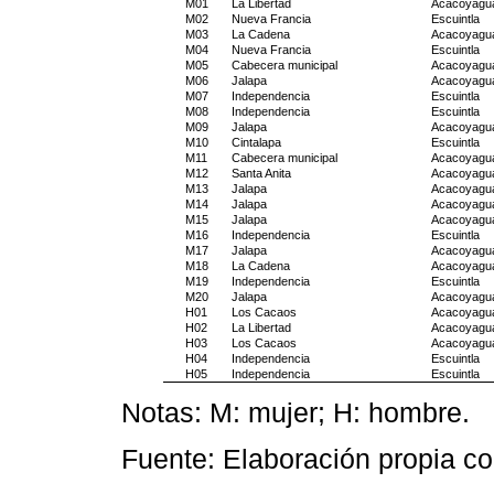
M01
La Libertad
Acacoyagu
M02
Nueva Francia
Escuintla
M03
La Cadena
Acacoyagu
M04
Nueva Francia
Escuintla
M05
Cabecera municipal
Acacoyagu
M06
Jalapa
Acacoyagu
M07
Independencia
Escuintla
M08
Independencia
Escuintla
M09
Jalapa
Acacoyagu
M10
Cintalapa
Escuintla
M11
Cabecera municipal
Acacoyagu
M12
Santa Anita
Acacoyagu
M13
Jalapa
Acacoyagu
M14
Jalapa
Acacoyagu
M15
Jalapa
Acacoyagu
M16
Independencia
Escuintla
M17
Jalapa
Acacoyagu
M18
La Cadena
Acacoyagu
M19
Independencia
Escuintla
M20
Jalapa
Acacoyagu
H01
Los Cacaos
Acacoyagu
H02
La Libertad
Acacoyagu
H03
Los Cacaos
Acacoyagu
H04
Independencia
Escuintla
H05
Independencia
Escuintla
Notas: M: mujer; H: hombre.
Fuente: Elaboración propia co