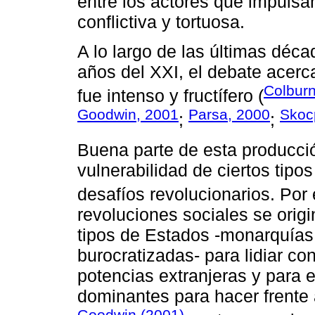
entre los actores que impulsa
conflictiva y tortuosa.
A lo largo de las últimas déca
años del XXI, el debate acerc
Colburn
fue intenso y fructífero (
Goodwin, 2001
Parsa, 2000
Skoc
;
;
Buena parte de esta producci
vulnerabilidad de ciertos tipo
desafíos revolucionarios. Por
revoluciones sociales se origi
tipos de Estados -monarquías 
burocratizadas- para lidiar co
potencias extranjeras y para 
dominantes para hacer frente 
Goodwin (2001)