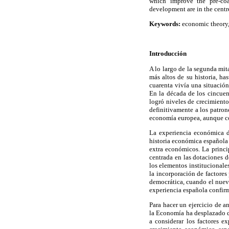
which improve the pre-coa
development are in the centre
Keywords:
economic theory, 
Introducción
A lo largo de la segunda mit
más altos de su historia, ha
cuarenta vivía una situació
En la década de los cincuent
logró niveles de crecimiento
definitivamente a los patro
economía europea, aunque com
La experiencia económica de
historia económica española
extra económicos. La princi
centrada en las dotaciones d
los elementos institucionales
la incorporación de factores
democrática, cuando el nuevo
experiencia española confirm
Para hacer un ejercicio de a
la Economía ha desplazado de
a considerar los factores e