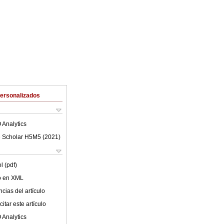
Personalizados
 Analytics
 Scholar H5M5 (
2021
)
l (pdf)
lo en XML
cias del artículo
itar este artículo
 Analytics