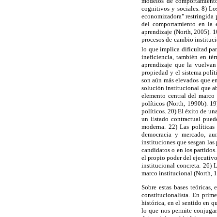
modelos de comportamiento 
cognitivos y sociales. 8) L
economizadora" restringida p
del comportamiento en la e
aprendizaje (North, 2005). 1
procesos de cambio instituc
lo que implica dificultad par
ineficiencia, también en té
aprendizaje que la vuelvan
propiedad y el sistema polít
son aún más elevados que en
solución institucional que a
elemento central del marco 
políticos (North, 1990b). 19
políticos. 20) El éxito de u
un Estado contractual pued
moderna. 22) Las políticas
democracia y mercado, aun
instituciones que sesgan las 
candidatos o en los partidos
el propio poder del ejecutiv
institucional concreta. 26) 
marco institucional (North, 
Sobre estas bases teóricas,
constitucionalista. En prim
histórica, en el sentido en 
lo que nos permite conjugar