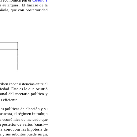
ión económica (en el
Cuadro
1
autarquía). El fracaso de la
añola, que con posterioridad
iben inconsistencias entre el
iedad. Esto es lo que ocurrió
nal del recetario político y
 eficiente.
es políticas de elección y su
incuenta, el régimen introdujo
rma económica de mercado que
 posterior de varios "cuasi—
la corrobora las hipótesis de
 y sus súbditos puede surgir,