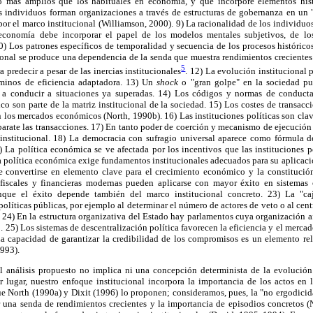
más amplios que los habituales en economía, y que incorpore elementos históri
os individuos forman organizaciones a través de estructuras de gobernanza en un
or el marco institucional (Williamson, 2000). 9) La racionalidad de los individuos
conomía debe incorporar el papel de los modelos mentales subjetivos, de lo
0) Los patrones específicos de temporalidad y secuencia de los procesos histórico
ional se produce una dependencia de la senda que muestra rendimientos creciente
5
a predecir a pesar de las inercias institucionales
. 12) La evolución institucional 
rminos de eficiencia adaptadora. 13) Un
shock
o "gran golpe" en la sociedad pu
 a conducir a situaciones ya superadas. 14) Los códigos y normas de conducta
ico son parte de la matriz institucional de la sociedad. 15) Los costes de transacc
 los mercados económicos (North, 1990b). 16) Las instituciones políticas son clav
barate las transacciones. 17) En tanto poder de coerción y mecanismo de ejecución 
institucional. 18) La democracia con sufragio universal aparece como fórmula d
) La política económica se ve afectada por los incentivos que las instituciones po
na política económica exige fundamentos institucionales adecuados para su aplicaci
e convertirse en elemento clave para el crecimiento económico y la constitució
 fiscales y financieras modernas pueden aplicarse con mayor éxito en sistemas
que el éxito depende también del marco institucional concreto. 23) La "ca
políticas públicas, por ejemplo al determinar el número de actores de veto o al centra
. 24) En la estructura organizativa del Estado hay parlamentos cuya organización a
o. 25) Los sistemas de descentralización política favorecen la eficiencia y el merc
La capacidad de garantizar la credibilidad de los compromisos es un elemento rel
1993).
 el análisis propuesto no implica ni una concepción determinista de la evolución
er lugar, nuestro enfoque institucional incorpora la importancia de los actos en 
que North (1990a) y Dixit (1996) lo proponen; consideramos, pues, la "no ergodicid
 una senda de rendimientos crecientes y la importancia de episodios concretos (