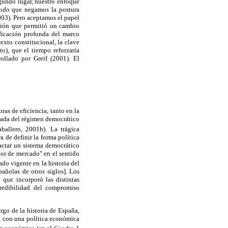
egundo lugar, nuestro enfoque
 modo que negamos la postura
003). Pero aceptamos el papel
ación que permitió un cambio
ificación profunda del marco
exto constitucional, la clave
o), que el tiempo reforzaría
ollado por Greif (2001). El
as de eficiencia, tanto en la
gada del régimen democrático
ballero, 2001b). La trágica
a de definir la forma política
pactar un sistema democrático
or de mercado" en el sentido
ado vigente en la historia del
añolas de otros siglos]. Los
 que incorporó las distintas
redibilidad del compromiso
rgo de la historia de España,
ta con una política económica