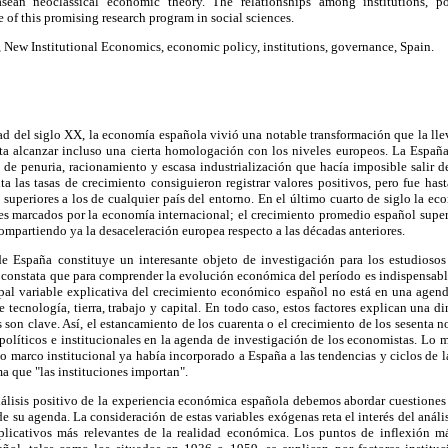
sean neoclassical economic theory. The relationships among institutions, 
 of this promising research program in social sciences.
New Institutional Economics, economic policy, institutions, governance, Spain.
ad del siglo XX, la economía española vivió una notable transformación que la llev
sta alcanzar incluso una cierta homologación con los niveles europeos. La España
n de penuria, racionamiento y escasa industrialización que hacía imposible salir 
a las tasas de crecimiento consiguieron registrar valores positivos, pero fue ha
 superiores a los de cualquier país del entorno. En el último cuarto de siglo la e
nes marcados por la economía internacional; el crecimiento promedio español super
partiendo ya la desaceleración europea respecto a las décadas anteriores.
 España constituye un interesante objeto de investigación para los estudiosos 
 constata que para comprender la evolución económica del período es indispensable
pal variable explicativa del crecimiento económico español no está en una agen
e tecnología, tierra, trabajo y capital. En todo caso, estos factores explican una 
 son clave. Así, el estancamiento de los cuarenta o el crecimiento de los sesenta n
 políticos e institucionales en la agenda de investigación de los economistas. Lo 
 marco institucional ya había incorporado a España a las tendencias y ciclos de 
a que "las instituciones importan".
nálisis positivo de la experiencia económica española debemos abordar cuestiones 
 su agenda. La consideración de estas variables exógenas reta el interés del anál
xplicativos más relevantes de la realidad económica. Los puntos de inflexión m