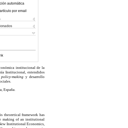
ción automática
artículo por email
s
cionados
nk
conómica institucional de la
a Institucional, entendidos
,
policy-making
y desarrollo
ociales.
a, España.
is theoretical framework has
e making of an institutional
 New Institutional Economics,