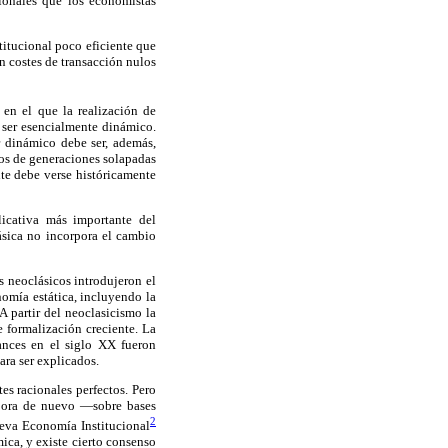
ionales que los economistas
itucional poco eficiente que
n costes de transacción nulos
en el que la realización de
e ser esencialmente dinámico.
r dinámico debe ser, además,
cos de generaciones solapadas
nte debe verse históricamente
licativa más importante del
sica no incorpora el cambio
 neoclásicos introdujeron el
nomía estática, incluyendo la
 partir del neoclasicismo la
 formalización creciente. La
ances en el siglo XX fueron
ara ser explicados.
es racionales perfectos. Pero
rpora de nuevo —sobre bases
2
ueva Economía Institucional
ica, y existe cierto consenso