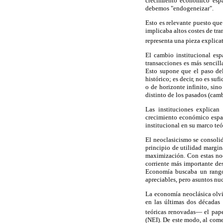
crecimiento económico espa
debemos "endogeneizar".
Esto es relevante puesto qu
implicaba altos costes de tr
representa una pieza explica
El cambio institucional es
transacciones es más sencill
Esto supone que el paso del
histórico; es decir, no es s
o de horizonte infinito, sin
distinto de los pasados (cambi
Las instituciones explican
crecimiento económico espa
institucional en su marco teó
El neoclasicismo se consoli
principio de utilidad margin
maximización. Con estas noc
corriente más importante de
Economía buscaba un rango 
apreciables, pero asuntos nu
La economía neoclásica olvid
en las últimas dos décadas
teóricas renovadas— el pape
(NEI). De este modo, al come