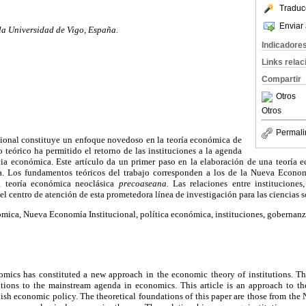
Traduc
Enviar 
a Universidad de Vigo, España.
Indicadore
Links rela
Compartir
Otros
Otros
Permali
ional constituye un enfoque novedoso en la teoría económica de
o teórico ha permitido el retorno de las instituciones a la agenda
cia económica. Este artículo da un primer paso en la elaboración de una teoría e
a. Los fundamentos teóricos del trabajo corresponden a los de la Nueva Economí
 teoría económica neoclásica
precoaseana.
Las relaciones entre instituciones
l centro de atención de esta prometedora línea de investigación para las ciencias s
mica, Nueva Economía Institucional, política económica, instituciones, gobernanz
mics has constituted a new approach in the economic theory of institutions. Th
tutions to the mainstream agenda in economics. This article is an approach to th
sh economic policy. The theoretical foundations of this paper are those from the