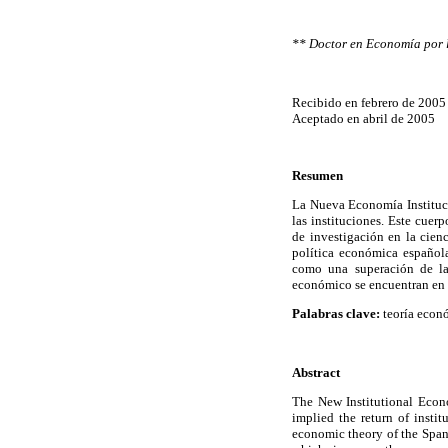
** Doctor en Economía por l
Recibido en febrero de 2005
Aceptado en abril de 2005
Resumen
La Nueva Economía Instituc
las instituciones. Este cuerp
de investigación en la cien
política económica español
como una superación de la
económico se encuentran en e
Palabras clave:
teoría econó
Abstract
The New Institutional Econo
implied the return of insti
economic theory of the Spani