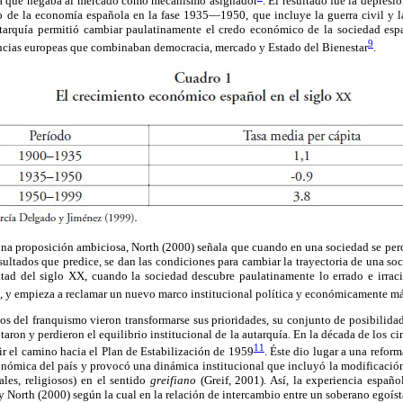
ica que negaba al mercado como mecanismo asignador
. El resultado fue la depres
 de la economía española en la fase 1935—1950, que incluye la guerra civil y la 
tarquía permitió cambiar paulatinamente el credo económico de la sociedad esp
9
ncias europeas que combinaban democracia, mercado y Estado del Bienestar
.
na proposición ambiciosa, North (2000) señala que cuando en una sociedad se perc
esultados que predice, se dan las condiciones para cambiar la trayectoria de una soc
ad del siglo XX, cuando la sociedad descubre paulatinamente lo errado e irracio
, y empieza a reclamar un nuevo marco institucional política y económicamente más
icos del franquismo vieron transformarse sus prioridades, su conjunto de posibilidad
taron y perdieron el equilibrio institucional de la autarquía. En la década de los c
11
r el camino hacia el Plan de Estabilización de 1959
. Éste dio lugar a una refo
nómica del país y provocó una dinámica institucional que incluyó la modificación
rales, religiosos) en el sentido
greifiano
(Greif, 2001). Así, la experiencia españo
y North (2000) según la cual en la relación de intercambio entre un soberano egoísta