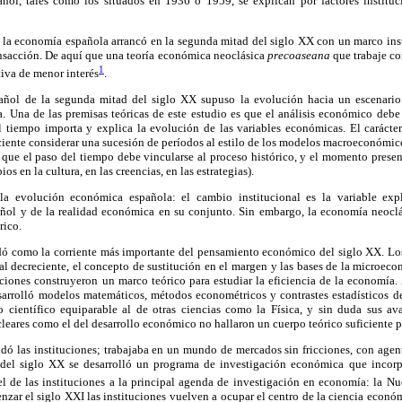
ñol, tales como los situados en 1936 o 1959, se explican por factores instituc
e la economía española arrancó en la segunda mitad del siglo XX con un marco inst
ansacción. De aquí que una teoría económica neoclásica
precoaseana
que trabaje co
1
tiva de menor interés
.
pañol de la segunda mitad del siglo XX supuso la evolución hacia un escenario 
a. Una de las premisas teóricas de este estudio es que el análisis económico deb
 tiempo importa y explica la evolución de las variables económicas. El carácte
uficiente considerar una sucesión de períodos al estilo de los modelos macroeconómi
o que el paso del tiempo debe vincularse al proceso histórico, y el momento prese
os en la cultura, en las creencias, en las estrategias).
 la evolución económica española: el cambio institucional es la variable exp
ñol y de la realidad económica en su conjunto. Sin embargo, la economía neoclá
rico.
dó como la corriente más importante del pensamiento económico del siglo XX. Los
al decreciente, el concepto de sustitución en el margen y las bases de la microeco
iones construyeron un marco teórico para estudiar la eficiencia de la economía. A
sarrolló modelos matemáticos, métodos econométricos y contrastes estadísticos de
científico equiparable al de otras ciencias como la Física, y sin duda sus av
cleares como el del desarrollo económico no hallaron un cuerpo teórico suficiente p
ó las instituciones; trabajaba en un mundo de mercados sin fricciones, con agent
 del siglo XX se desarrolló un programa de investigación económica que inco
l de las instituciones a la principal agenda de investigación en economía: la N
nzar el siglo XXI las instituciones vuelven a ocupar el centro de la ciencia económ