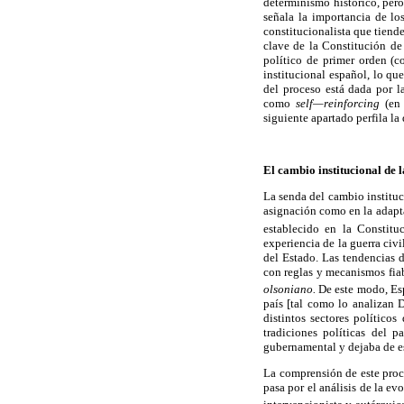
determinismo histórico, pero
señala la importancia de lo
constitucionalista que tiend
clave de la Constitución de
político de primer orden (c
institucional español, lo qu
del proceso está dada por l
como
self—reinforcing
(en 
siguiente apartado perfila la
El cambio institucional de 
La senda del cambio instituc
asignación como en la adapt
establecido en la Constitu
experiencia de la guerra civi
del Estado. Las tendencias d
con reglas y mecanismos fia
olsoniano.
De este modo, Es
país [tal como lo analizan 
distintos sectores político
tradiciones políticas del 
gubernamental y dejaba de es
La comprensión de este proce
pasa por el análisis de la e