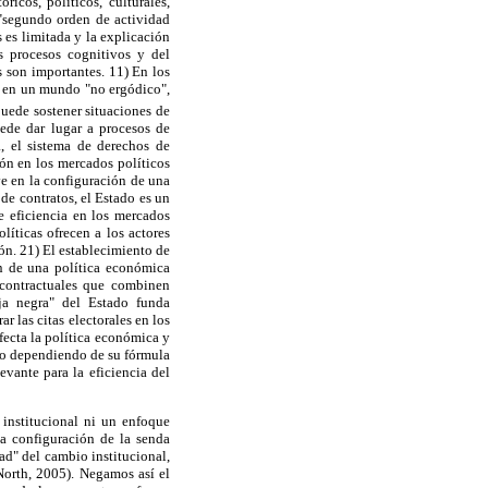
cos, políticos, culturales,
 "segundo orden de actividad
 es limitada y la explicación
s procesos cognitivos y del
s son importantes. 11) En los
s en un mundo "no ergódico",
puede sostener situaciones de
ede dar lugar a procesos de
, el sistema de derechos de
ión en los mercados políticos
e en la configuración de una
de contratos, el Estado es un
e eficiencia en los mercados
líticas ofrecen a los actores
ón. 21) El establecimiento de
n de una política económica
 contractuales que combinen
ja negra" del Estado funda
r las citas electorales en los
fecta la política económica y
ado dependiendo de su fórmula
evante para la eficiencia del
 institucional ni un enfoque
la configuración de la senda
ad" del cambio institucional,
North, 2005). Negamos así el