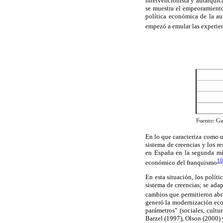
intervencionista y autárqu
se muestra el empeoramiento
política económica de la au
empezó a emular las experie
En lo que caracteriza como u
sistema de creencias y los r
en España en la segunda mit
10
económico del franquismo
En esta situación, los polít
sistema de creencias; se adap
cambios que permitieron abri
generó la modernización eco
parámetros" (sociales, cultu
Barzel (1997), Olson (2000) 