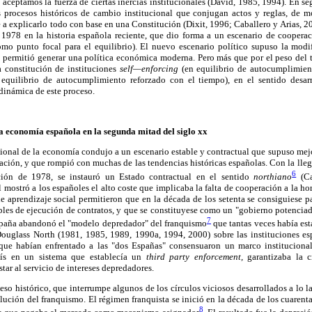
 aceptamos la fuerza de ciertas inercias institucionales (David, 1985, 1994). En s
s procesos históricos de cambio institucional que conjugan actos y reglas, de
e a explicarlo todo con base en una Constitución (Dixit, 1996; Caballero y Arias, 2
 1978 en la historia española reciente, que dio forma a un escenario de cooper
omo punto focal para el equilibrio). El nuevo escenario político supuso la mod
e permitió generar una política económica moderna. Pero más que por el peso del t
a constitución de instituciones
self—enforcing
(en equilibrio de autocumplimient
equilibrio de autocumplimiento reforzado con el tiempo), en el sentido desarr
 dinámica de este proceso.
la economía española en la segunda mitad del siglo xx
ional de la economía condujo a un escenario estable y contractual que supuso mejor
ación, y que rompió con muchas de las tendencias históricas españolas. Con la lle
6
ción de 1978, se instauró un Estado contractual en el sentido
northiano
(Ca
l mostró a los españoles el alto coste que implicaba la falta de cooperación a la hor
e aprendizaje social permitieron que en la década de los setenta se consiguiese 
bles de ejecución de contratos, y que se constituyese como un "gobierno potenciad
7
paña abandonó el "modelo depredador" del franquismo
que tantas veces había est
Douglass North (1981, 1985, 1989, 1990a, 1994, 2000) sobre las instituciones esp
s que habían enfrentado a las "dos Españas" consensuaron un marco institucional
país en un sistema que establecía un
third party enforcement,
garantizaba la c
tar al servicio de intereses depredadores.
so histórico, que interrumpe algunos de los círculos viciosos desarrollados a lo la
volución del franquismo. El régimen franquista se inició en la década de los cuaren
8