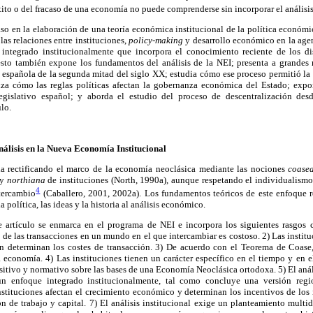
xito o del fracaso de una economía no puede comprenderse sin incorporar el análisis
aso en la elaboración de una teoría económica institucional de la política económ
 las relaciones entre instituciones,
policy-making
y desarrollo económico en la agen
ntegrado institucionalmente que incorpora el conocimiento reciente de los di
 esto también expone los fundamentos del análisis de la NEI; presenta a grandes
 española de la segunda mitad del siglo XX; estudia cómo ese proceso permitió la
a cómo las reglas políticas afectan la gobernanza económica del Estado; expon
egislativo español; y aborda el estudio del proceso de descentralización des
ulo.
nálisis en la Nueva Economía Institucional
ria rectificando el marco de la economía neoclásica mediante las nociones
coase
 y
northiana
de instituciones (North, 1990a), aunque respetando el individualismo
4
ntercambio
(Caballero, 2001, 2002a). Los fundamentos teóricos de este enfoque 
la política, las ideas y la historia al análisis económico.
e artículo se enmarca en el programa de NEI e incorpora los siguientes rasgos car
de las transacciones en un mundo en el que intercambiar es costoso. 2) Las institu
 determinan los costes de transacción. 3) De acuerdo con el Teorema de Coase,
 economía. 4) Las instituciones tienen un carácter específico en el tiempo y en e
ositivo y normativo sobre las bases de una Economía Neoclásica ortodoxa. 5) El an
 un enfoque integrado institucionalmente, tal como concluye una versión reg
nstituciones afectan el crecimiento económico y determinan los incentivos de los 
n de trabajo y capital. 7) El análisis institucional exige un planteamiento multi