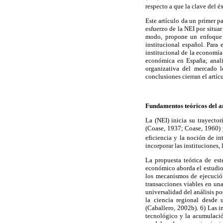
respecto a que la clave del é
Este artículo da un primer p
esfuerzo de la NEI por situar
modo, propone un enfoque i
institucional español. Para
institucional de la economía
económica en España; analiz
organizativa del mercado l
conclusiones cierran el artíc
Fundamentos teóricos del a
La (NEI) inicia su trayecto
(Coase, 1937; Coase, 1960)
eficiencia y la noción de i
incorporar las instituciones, 
La propuesta teórica de est
económico aborda el estudio 
los mecanismos de ejecución
transacciones viables en una
universalidad del análisis p
la ciencia regional desde
(Caballero, 2002b). 6) Las i
tecnológico y la acumulació