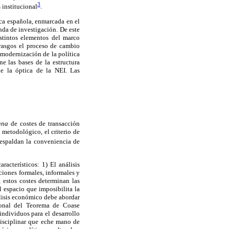
3
 institucional
.
ica española, enmarcada en el
da de investigación. De este
stintos elementos del marco
 rasgos el proceso de cambio
 modernización de la política
e las bases de la estructura
de la óptica de la NEI. Las
ana
de costes de transacción
 metodológico, el criterio de
respaldan la conveniencia de
acterísticos: 1) El análisis
ciones formales, informales y
 estos costes determinan las
l espacio que imposibilita la
álisis económico debe abordar
ional del Teorema de Coase
individuos para el desarrollo
disciplinar que eche mano de