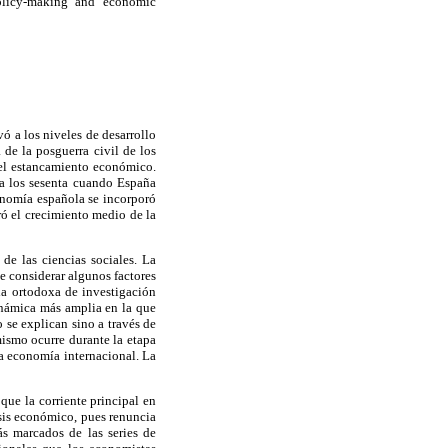
policy-making and economic
ó a los niveles de desarrollo
 de la posguerra civil de los
del estancamiento económico.
sta los sesenta cuando España
conomía española se incorporó
ó el crecimiento medio de la
de las ciencias sociales. La
 considerar algunos factores
da ortodoxa de investigación
dinámica más amplia en la que
o se explican sino a través de
mismo ocurre durante la etapa
la economía internacional. La
que la corriente principal en
isis económico, pues renuncia
ás marcados de las series de