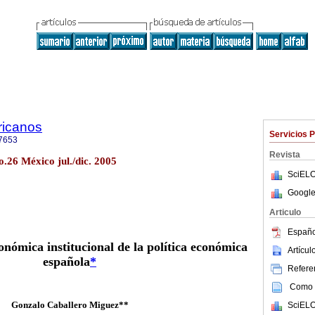
ricanos
Servicios 
7653
Revista
o.26 México jul./dic. 2005
SciELO
Google
Articulo
Españo
onómica institucional de la política económica
Artícu
española
*
Referen
Como c
Gonzalo Caballero Miguez**
SciELO