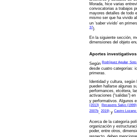
Morada, hice varias entrevi
convocatorias a trabajos pr
mayores detalles de todo el
mismo ser que ha vivido al
un ‘saber vivido’ en primer
37
).
En la siguiente sección, 
dimensiones del objeto en
Aportes investigativos
Rodríguez Aguilar, Soto
Según
desde cuatro categorías: id
primeras.
Identidad y cultura, según
pueden hallarse algunas su
performances, etcétera, la
activaciones (“salidas”) e
y performativos. Algunos e
(2013)
Recasens Salvo (1999)
,
2007b
2019)
Castro Lozano 
,
y
Acerca de la categoría pol
organización y estructurac
poder, entre otros, dimens
respecto, deben mencionar