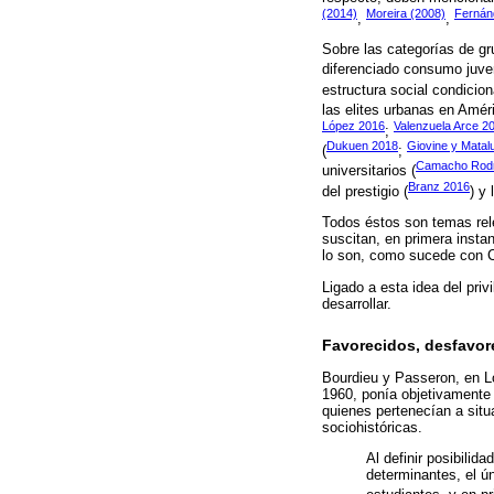
(2014)
Moreira (2008)
Fernán
,
,
Sobre las categorías de gr
diferenciado consumo juven
estructura social condicion
las elites urbanas en Améri
López 2016
Valenzuela Arce 2
;
Dukuen 2018
Giovine y Matal
(
;
Camacho Rodr
universitarios (
Branz 2016
del prestigio (
) y
Todos éstos son temas rele
suscitan, en primera instan
lo son, como sucede con 
Ligado a esta idea del priv
desarrollar.
Favorecidos, desfavore
Bourdieu y Passeron, en Lo
1960, ponía objetivamente
quienes pertenecían a sit
sociohistóricas.
Al definir posibilid
determinantes, el ún