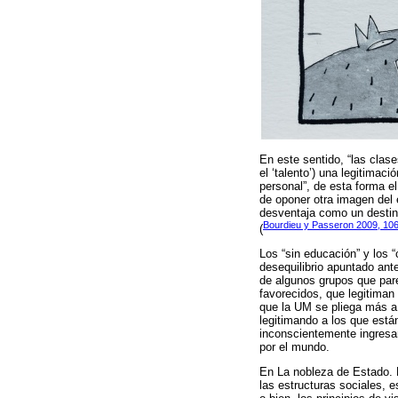
En este sentido, “las clase
el ‘talento’) una legitimac
personal”, de esta forma el
de oponer otra imagen del 
desventaja como un destino
Bourdieu y Passeron 2009, 10
(
Los “sin educación” y los 
desequilibrio apuntado ant
de algunos grupos que pare
favorecidos, que legitiman
que la UM se pliega más a 
legitimando a los que están
inconscientemente ingresam
por el mundo.
En La nobleza de Estado. E
las estructuras sociales, 