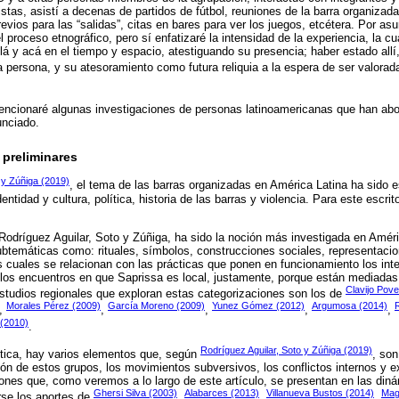
stas, asistí a decenas de partidos de fútbol, reuniones de la barra organizada
evios para las “salidas”, citas en bares para ver los juegos, etcétera. Por as
 proceso etnográfico, pero sí enfatizaré la intensidad de la experiencia, la c
lá y acá en el tiempo y espacio, atestiguando su presencia; haber estado all
a persona, y su atesoramiento como futura reliquia a la espera de ser valorad
mencionaré algunas investigaciones de personas latinoamericanas que han ab
unciado.
 preliminares
 y Zúñiga (2019)
, el tema de las barras organizadas en América Latina ha sido e
entidad y cultura, política, historia de las barras y violencia. Para este escri
 Rodríguez Aguilar, Soto y Zúñiga, ha sido la noción más investigada en Améri 
btemáticas como: rituales, símbolos, construcciones sociales, representaci
s cuales se relacionan con las prácticas que ponen en funcionamiento los int
n los encuentros en que Saprissa es local, justamente, porque están mediada
Clavijo Pov
studios regionales que exploran estas categorizaciones son los de
Morales Pérez (2009)
García Moreno (2009)
Yunez Gómez (2012)
Argumosa (2014)
,
,
,
,
,
(2010)
.
Rodríguez Aguilar, Soto y Zúñiga (2019)
ítica, hay varios elementos que, según
, son
ión de estos grupos, los movimientos subversivos, los conflictos internos y e
iones que, como veremos a lo largo de este artículo, se presentan en las din
Ghersi Silva (2003)
Alabarces (2013)
Villanueva Bustos (2014)
Mag
se los aportes de
,
,
,