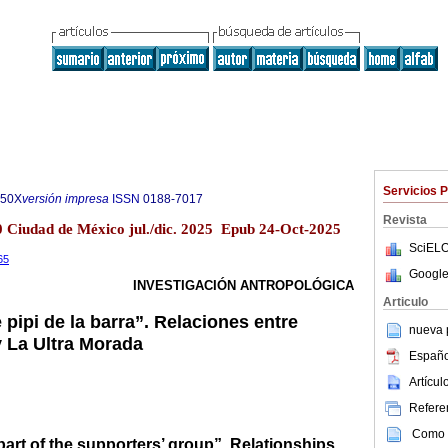
Servicios 
850X
versión impresa
ISSN
0188-7017
Revista
70 Ciudad de México jul./dic. 2025 Epub 24-Oct-2025
SciELO
65
Google
INVESTIGACIÓN ANTROPOLÓGICA
Articulo
e pipi de la barra”. Relaciones entre
nueva p
y La Ultra Morada
Españo
Artícu
Referen
Como c
part of the supporters’ group”. Relationships