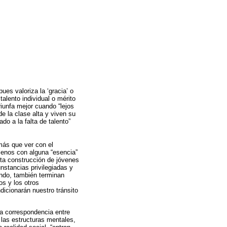
ues valoriza la ‘gracia’ o
talento individual o mérito
riunfa mejor cuando “lejos
e la clase alta y viven su
o a la falta de talento”
 más que ver con el
menos con alguna “esencia”
sta construcción de jóvenes
nstancias privilegiadas y
undo, también terminan
os y los otros
dicionarán nuestro tránsito
na correspondencia entre
 las estructuras mentales,