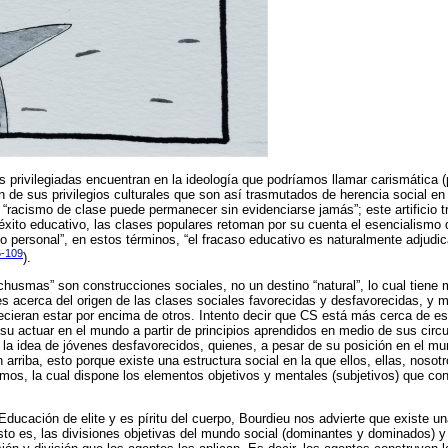
s privilegiadas encuentran en la ideología que podríamos llamar carismática (p
ión de sus privilegios culturales que son así trasmutados de herencia social en 
 “racismo de clase puede permanecer sin evidenciarse jamás”; este artificio t
éxito educativo, las clases populares retoman por su cuenta el esencialismo d
 personal”, en estos términos, “el fracaso educativo es naturalmente adjudicad
6-109
).
“chusmas” son construcciones sociales, no un destino “natural”, lo cual tiene
es acerca del origen de las clases sociales favorecidas y desfavorecidas, y 
cieran estar por encima de otros. Intento decir que CS está más cerca de e
 su actuar en el mundo a partir de principios aprendidos en medio de sus circu
la idea de jóvenes desfavorecidos, quienes, a pesar de su posición en el m
 arriba, esto porque existe una estructura social en la que ellos, ellas, nosotr
os, la cual dispone los elementos objetivos y mentales (subjetivos) que con
ducación de elite y es píritu del cuerpo, Bourdieu nos advierte que existe u
esto es, las divisiones objetivas del mundo social (dominantes y dominados) y