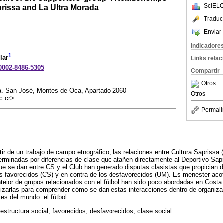
SciELO
rissa and La Ultra Morada
Traduc
Enviar 
Indicadore
1
lar
Links rela
-0002-8486-5305
Compartir
Otros
a. San José, Montes de Oca, Apartado 2060
Otros
c.cr>.
Permali
rtir de un trabajo de campo etnográfico, las relaciones entre Cultura Saprissa
erminadas por diferencias de clase que atañen directamente al Deportivo Sa
que se dan entre CS y el Club han generado disputas clasistas que propician de
los favorecidos (CS) y en contra de los desfavorecidos (UM). Es menester acot
nteior de grupos relacionados con el fútbol han sido poco abordadas en Costa
bilizarlas para comprender cómo se dan estas interacciones dentro de organiz
es del mundo: el fútbol.
; estructura social; favorecidos; desfavorecidos; clase social