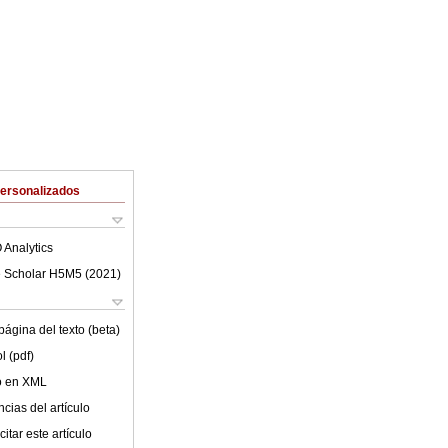
Personalizados
 Analytics
 Scholar H5M5 (
2021
)
ágina del texto (beta)
l (pdf)
lo en XML
cias del artículo
itar este artículo