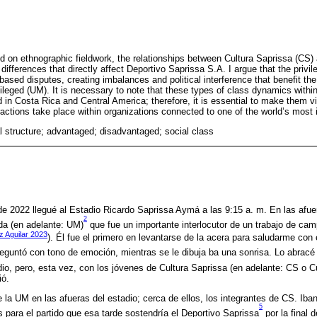
ed on ethnographic fieldwork, the relationships between Cultura Saprissa (CS)
ifferences that directly affect Deportivo Saprissa S.A. I argue that the priv
based disputes, creating imbalances and political interference that benefit the
leged (UM). It is necessary to note that these types of class dynamics within
in Costa Rica and Central America; therefore, it is essential to make them vis
ctions take place within organizations connected to one of the world’s most i
al structure; advantaged; disadvantaged; social class
e 2022 llegué al Estadio Ricardo Saprissa Aymá a las 9:15 a. m. En las afue
2
ada (en adelante: UM)
que fue un importante interlocutor de un trabajo de cam
z Aguilar 2023
). Él fue el primero en levantarse de la acera para saludarme con
reguntó con tono de emoción, mientras se le dibuja ba una sonrisa. Lo abrac
dio, pero, esta vez, con los jóvenes de Cultura Saprissa (en adelante: CS o Cu
ió.
 la UM en las afueras del estadio; cerca de ellos, los integrantes de CS. Iban 
5
s para el partido que esa tarde sostendría el Deportivo Saprissa
por la final 