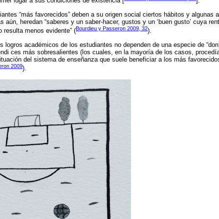
imer lugar a sus condiciones de existencia [
].
iantes “más favorecidos” deben a su origen social ciertos hábitos y algunas ac
s aún, heredan “saberes y un saber-hacer, gustos y un ‘buen gusto’ cuya ren
Bourdieu y Passeron 2009, 32
o resulta menos evidente” (
).
s logros académicos de los estudiantes no dependen de una especie de “don”,
rendi ces más sobresalientes (los cuales, en la mayoría de los casos, procedí
 situación del sistema de enseñanza que suele beneficiar a los más favorecido
eron 2009
).