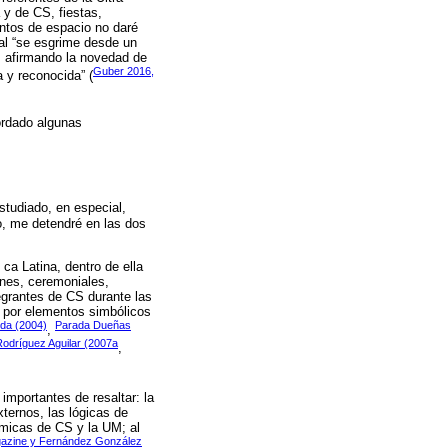
 y de CS, fiestas,
untos de espacio no daré
ual “se esgrime desde un
í, afirmando la novedad de
Guber 2016,
a y reconocida” (
ordado algunas
studiado, en especial,
to, me detendré en las dos
ca Latina, dentro de ella
ones, ceremoniales,
egrantes de CS durante las
s por elementos simbólicos
eda (2004)
Parada Dueñas
,
Rodríguez Aguilar (2007a
,
 importantes de resaltar: la
xternos, las lógicas de
ámicas de CS y la UM; al
azine y Fernández González