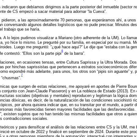
ndicaron que debíamos dirigirnos a la parte posterior del inmueble (sector n
gente de CS empezó a sacar material para adornar “la Cueva”.
pidieron, a las aproximadamente 70 personas, que esperáramos ahí, a unos 
 conversando algunos detalles logísticos que no pude precisar. Minutos de
l trabajo que se haría.
a. A lo lejos pudimos visualizar a Mariano (otro adherente de la UM). Lo lla
a, yo hice lo mismo. Le pregunté por su familia, en especial por su mamá. M
 tiroides. Luego me preguntó: “¿qué hace aquí?” Le dije que “estaba con la ge
6
Me contestó: “Ellos son la parte pipi
de la barra”.
relaciones, en ocasiones tensas, entre Cultura Saprissa y la Ultra Morada. Do
s por hinchas saprissistas que pertenecen a estratos socioeconómicos difer
como expondré más adelante, para unos, los otros son “pipis sin aguante” y, p
7
y “chusmas”.
micas que surgen de estas relaciones, me apoyaré en aportes de Pierre Bourd
n conjunto con Jean-Claude Passeron) y en La nobleza de Estado (2013). En e
tructuras sociales (objetivas y mentales) reproducen y legitiman la lógica do
ncias dóxicas, es decir, de la naturalización de las condiciones sociohistó ri
picos, por ahora quisiera indicar que, en su transitar por el mundo, a partir 
personas más favorecidas tienen mayores facilidades que las desfavorecidas. 
, existen sujetos que no han tenido las mismas facilidades que otros a quien
s contradicciones sociales.
teóricos y para densificar el análisis de las relaciones entre CS y la UM, me 
 inicié en octubre de 2022 y finalicé en septiembre de 2024. Durante este pro
S y a otras personas miembros de la agrupación; interactué con integrantes y 