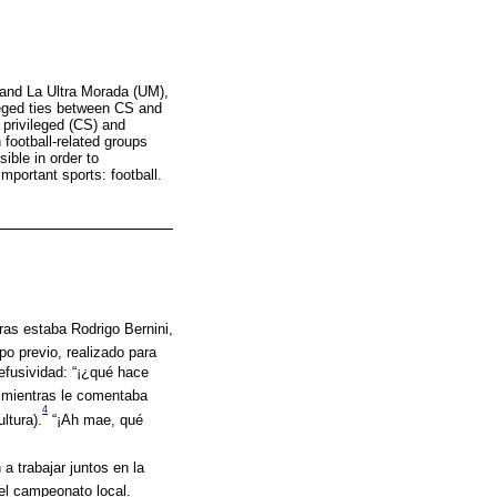
 and La Ultra Morada (UM),
ileged ties between CS and
 privileged (CS) and
 football-related groups
ible in order to
mportant sports: football.
ras estaba Rodrigo Bernini,
po previo, realizado para
 efusividad: “¡¿qué hace
é mientras le comentaba
4
ltura).
“¡Ah mae, qué
a trabajar juntos en la
del campeonato local.