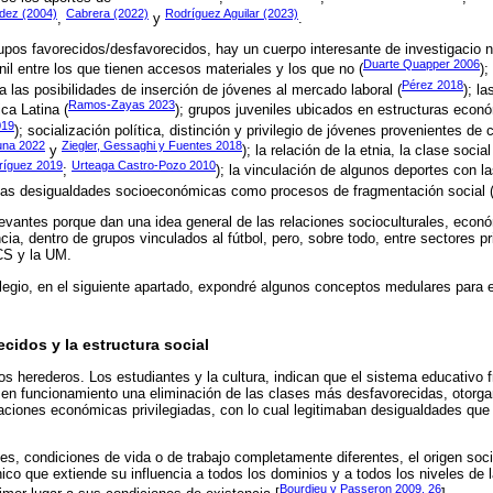
dez (2004)
Cabrera (2022)
Rodríguez Aguilar (2023)
,
y
.
upos favorecidos/desfavorecidos, hay un cuerpo interesante de investigacio n
Duarte Quapper 2006
il entre los que tienen accesos materiales y los que no (
);
Pérez 2018
a las posibilidades de inserción de jóvenes al mercado laboral (
); l
Ramos-Zayas 2023
ca Latina (
); grupos juveniles ubicados en estructuras econ
019
); socialización política, distinción y privilegio de jóvenes provenientes de 
una 2022
Ziegler, Gessaghi y Fuentes 2018
y
); la relación de la etnia, la clase soci
íguez 2019
Urteaga Castro-Pozo 2010
;
); la vinculación de algunos deportes con la
 las desigualdades socioeconómicas como procesos de fragmentación social 
vantes porque dan una idea general de las relaciones socioculturales, econó
cia, dentro de grupos vinculados al fútbol, pero, sobre todo, entre sectores pr
CS y la UM.
ilegio, en el siguiente apartado, expondré algunos conceptos medulares para e
cidos y la estructura social
s herederos. Los estudiantes y la cultura, indican que el sistema educativo 
 en funcionamiento una eliminación de las clases más desfavorecidas, otorg
uaciones económicas privilegiadas, con lo cual legitimaban desigualdades qu
ades, condiciones de vida o de trabajo completamente diferentes, el origen soci
ico que extiende su influencia a todos los dominios y a todos los niveles de l
Bourdieu y Passeron 2009, 26