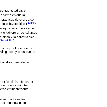
es que estudian: el
 la forma en que la
as prácticas de crianza de
Romero
ómicas favorecidas (
colegios para clases altas
al y el género en estudiantes
s elites y la construcción
Saraví 2015
(
).
micas y políticas que se
ivilegiados y otros que no
l análisis que intento
francés, de la década de
ando reconocimientos a
e eran eminentemente
al es, de todos los
a experiencia de los