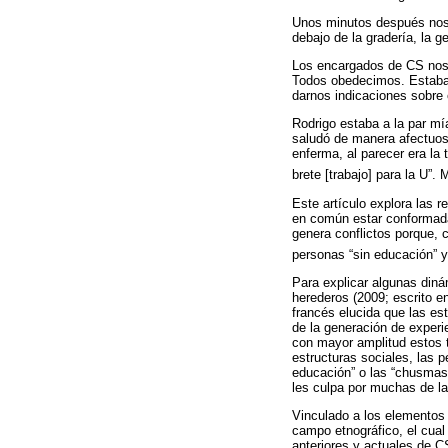
Unos minutos después nos i
debajo de la gradería, la 
Los encargados de CS nos 
Todos obedecimos. Estaban
darnos indicaciones sobre e
Rodrigo estaba a la par mí
saludó de manera afectuos
enferma, al parecer era la
brete [trabajo] para la U”. 
Este artículo explora las 
en común estar conformada
genera conflictos porque, 
personas “sin educación” 
Para explicar algunas diná
herederos (2009; escrito e
francés elucida que las es
de la generación de experie
con mayor amplitud estos tó
estructuras sociales, las 
educación” o las “chusmas”
les culpa por muchas de la
Vinculado a los elementos 
campo etnográfico, el cual
anteriores y actuales de C