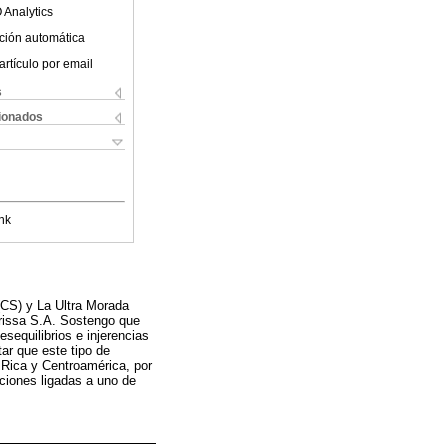
 Analytics
ción automática
artículo por email
s
cionados
nk
 (CS) y La Ultra Morada
prissa S.A. Sostengo que
sequilibrios e injerencias
ar que este tipo de
 Rica y Centroamérica, por
aciones ligadas a uno de