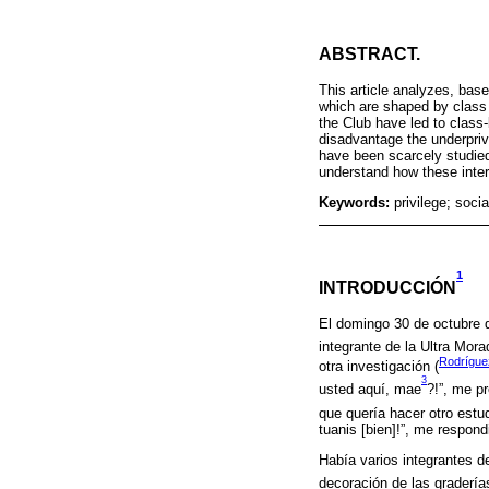
ABSTRACT.
This article analyzes, bas
which are shaped by class d
the Club have led to class-
disadvantage the underprivi
have been scarcely studied 
understand how these intera
Keywords:
privilege; soci
1
INTRODUCCIÓN
El domingo 30 de octubre d
integrante de la Ultra Mor
Rodrígue
otra investigación (
3
usted aquí, mae
?!”, me p
que quería hacer otro estu
tuanis [bien]!”, me respond
Había varios integrantes de
decoración de las gradería