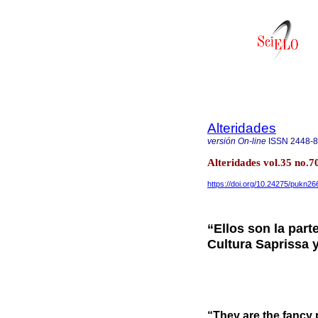
Alteridades
versión On-line
ISSN
2448-
Alteridades vol.35 no.
https://doi.org/10.24275/pukn26
“Ellos son la part
Cultura Saprissa 
“They are the fancy 