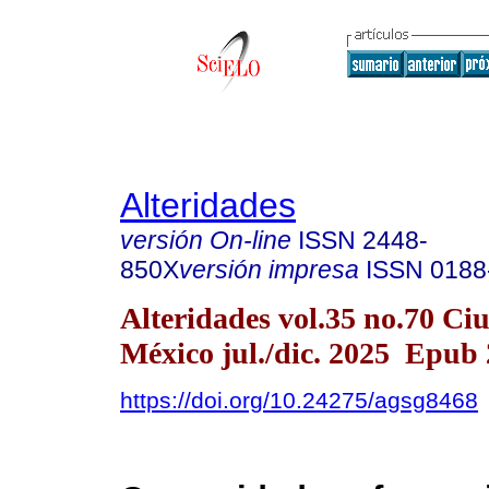
Alteridades
versión On-line
ISSN
2448-
850X
versión impresa
ISSN
0188
Alteridades vol.35 no.70 Ci
México jul./dic. 2025 Epub
https://doi.org/10.24275/agsg8468