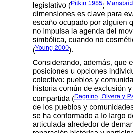
Pitkin 1985
Mansbri
legislativo (
;
dimensiones es clave para eva
escaño ocupado por alguien q
no impulsa la agenda del movi
simbólica, cuando no cosmétic
Young 2000
(
).
Considerando, además, que e
posiciones u opciones individu
colectivo: pueblos y comunid
historia común de exclusión y
Dagnino, Olvera y P
compartida (
de los pueblos y comunidades 
se ha conformado a lo largo d
articulada alrededor de deman
reparación histórica y partici