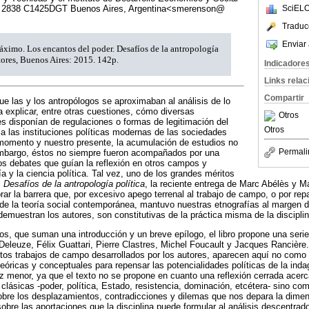
SciELO
oz 2838 C1425DGT Buenos Aires, Argentina<smerenson@
Traduc
Enviar 
ximo. Los encantos del poder. Desafíos de la antropología
itores, Buenos Aires: 2015. 142p.
Indicadore
Links rela
Compartir
 las y los antropólogos se aproximaban al análisis de lo
ara explicar, entre otras cuestiones, cómo diversas
Otros
s disponían de regulaciones o formas de legitimación del
Otros
a las instituciones políticas modernas de las sociedades
 momento y nuestro presente, la acumulación de estudios no
Permali
embargo, éstos no siempre fueron acompañados por una
los debates que guían la reflexión en otros campos y
fía y la ciencia política. Tal vez, uno de los grandes méritos
 Desafíos de la antropología política
, la reciente entrega de Marc Abélès y 
rar la barrera que, por excesivo apego terrenal al trabajo de campo, o por rep
de la teoría social contemporánea, mantuvo nuestras etnografías al margen 
emuestran los autores, son constitutivas de la práctica misma de la disciplin
ulos, que suman una introducción y un breve epílogo, el libro propone una seri
s Deleuze, Félix Guattari, Pierre Clastres, Michel Foucault y Jacques Rancière
ntos trabajos de campo desarrollados por los autores, aparecen aquí no como t
teóricas y conceptuales para repensar las potencialidades políticas de la inda
iz menor, ya que el texto no se propone en cuanto una reflexión cerrada acerc
clásicas -poder, política, Estado, resistencia, dominación, etcétera- sino co
sobre los desplazamientos, contradicciones y dilemas que nos depara la dimens
obre las aportaciones que la disciplina puede formular al análisis descentrado