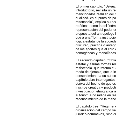
El primer capítulo, "Deleuz
introductorio, revisita un r
mencionados realizan del t
cualidad- es el punto de p
resonancia", explica su sed
retóricas como la del "nóma
representación del poder es
propuesta del antropólogo 
que a una "forma instituci
lógica estatal de la socied
discurso, práctica o antag
de los aportes que el libr
homogéneas y monolíticas,
El segundo capítulo, "Obse
estatal y asume formas rea
resistencia -que retoma el
modo de ejemplo, que la inf
consentimiento a su subord
capítulo abre interrogante
deriva del hecho de que es
inscribe creativa y produc
investigación etnográfica r
autonomía no radica en res
reconocimiento de la manera
El capítulo tres, "Regímene
organización del campo sens
jurídico-normativos, sino 