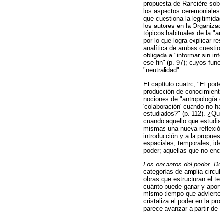
propuesta de Rancière sobr
los aspectos ceremoniales 
que cuestiona la legitimida
los autores en la Organiza
tópicos habituales de la "a
por lo que logra explicar r
analítica de ambas cuestio
obligada a "informar sin in
ese fin" (p. 97); cuyos fun
"neutralidad".
El capítulo cuatro, "El pod
producción de conocimiento
nociones de "antropología 
'colaboración' cuando no ha
estudiados?" (p. 112). ¿Qué
cuando aquello que estudi
mismas una nueva reflexión 
introducción y a la propue
espaciales, temporales, id
poder; aquellas que no enc
Los encantos del poder. De
categorías de amplia circu
obras que estructuran el 
cuánto puede ganar y aport
mismo tiempo que advierte
cristaliza el poder en la 
parece avanzar a partir de