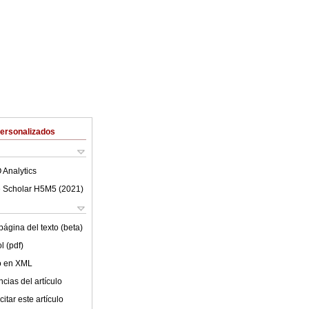
Personalizados
 Analytics
 Scholar H5M5 (
2021
)
ágina del texto (beta)
l (pdf)
lo en XML
cias del artículo
itar este artículo