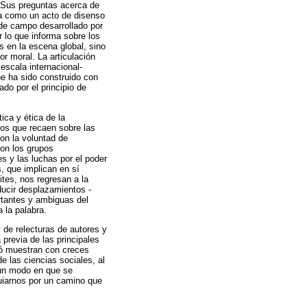
. Sus preguntas acerca de
ica como un acto de disenso
o de campo desarrollado por
 lo que informa sobre los
as en la escena global, sino
or moral. La articulación
escala internacional-
ne ha sido construido con
ado por el principio de
ica y ética de la
cos que recaen sobre las
on la voluntad de
con los grupos
es y las luchas por el poder
 que implican en sí
ites, nos regresan a la
ducir desplazamientos -
rtantes y ambiguas del
 la palabra.
 de relecturas de autores y
previa de las principales
ró muestran con creces
e las ciencias sociales, al
 un modo en que se
guiarnos por un camino que