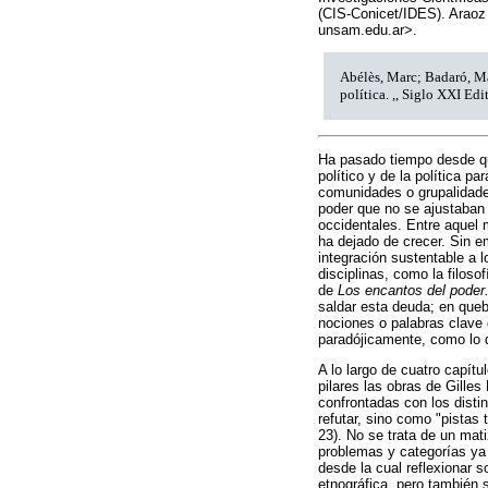
(CIS-Conicet/IDES). Ara
unsam.edu.ar>.
Abélès, Marc; Badaró, Má
política. ,, Siglo XXI Ed
Ha pasado tiempo desde que
político y de la política p
comunidades o grupalidade
poder que no se ajustaban 
occidentales. Entre aquel
ha dejado de crecer. Sin 
integración sustentable a 
disciplinas, como la filoso
de
Los encantos del poder.
saldar esta deuda; en queb
nociones o palabras clave 
paradójicamente, como lo d
A lo largo de cuatro capít
pilares las obras de Gille
confrontadas con los disti
refutar, sino como "pistas 
23). No se trata de un mat
problemas y categorías ya 
desde la cual reflexionar 
etnográfica, pero también s