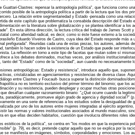
e Guattari-Clastres: repensar la antropología política", que funciona como una
ecorrido posible de la antropología política a partir de la lectura que los dos p
ercero. La relación entre segmentariedad y Estado -pensada como una relaci
artida de este capítulo que problematiza la consabida descripción del Estado 
imentación en la literatura sobre globalización y se plantea identificar a los a
de". En esta última dirección, la lectura crítica del trabajo de James Scott y
tatal como alteridad radical, es decir, como si éste fuese externo a la socie
brasileño Eduardo Viveiros de Castro, cuya idea del Estado responde más a 
onal prefigurada". Reunidas cada una de estas piezas, los autores, además d
ad, también lo hacen sobre la existencia de un Estado que puede ser interlocu
onista. La reflexión en torno a este tipo de facetas que mutan sobre sí mismas
o ofrece a los debates dominados, muchas veces, por análisis institucionalist
 tanto del "Estado" como de la "sociedad", aun cuando no necesariamente l
siones antropológicas: Estado y resistencia", introduce aquello que, supone
ctivas, cristalizadas en agenciamientos y resistencias de diversa clase. Aquí,
 diálogo entre Clastres y Foucault- busca superar la distinción dominados/do
rapolítica no es territorio exclusivo del primer término del binomio; que los ac
inación y su resistencia, pueden desplegar y ocupar muchas otras posiciones
s que desafían cualquier razonamiento binario: "¿Qué ocurre cuando la legitim
ta, paradójicamente, promueve algún grado de agencia y dignidad social?" (p.
tivamente en una serie de referencias a los estudios sobre la desigualdad de 
ealizada por uno de los autores entre mujeres integradas al ejército argentino
istir las normas y valores institucionales asociados al mundo masculino, sin
 en que ellas deciden habitarlos, cuestión que involucra diferentes roles iden
s estéticos de la política", se centra en "los modos en que la experiencia pol
ible" (p. 79), es decir, pretende captar aquello que no se explica por la rac
que se manifiesta en imágenes, símbolos, corporalidades y emociones. Los au