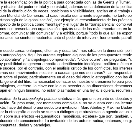
e la escenificación de la política para conectarla con las de Geertz y Turner
y rituales del poder estatal y no estatal, además de la definición de la polít
d de la distribución de voces, posiciones y visibilidades, anclan en el trabaj
ción Mundial de Comercio. El caso resulta sumamente sugerente, no tanto por
ntropología de la globalización", por ejemplo el reescalamiento de las práctic
especto de la política como "montaje" y el lugar de la "transparencia" como val
nes nos presenta una organización -quizás una de las más importantes en la 
formar, comunicar sin comunicar" y a exhibir, porque "todo lo que allí se expo
cionarios se sienten impotentes ante el poder de intervenir, fuertemente patrull
er desde cerca: enfoques, dilemas y desafíos", nos sitúa en la dimensión polít
 antropológico. Aquí los autores exploran algunos de los presupuestos teóri
colaborativa" y "antropología comprometida". "¿Qué ocurre", se preguntan, "c
y posibilidad de generar empatía o identificación ideológica, política o ética 
 sucede, por el contrario, con el análisis crítico de los conflictos, los interes
amos son movimientos sociales o causas que nos son caras? Las respuestas,
sobre el poder, particularmente en el caso del vínculo etnográfico con las él
sta general del libro: la necesidad de hacer de nuestro entrenamiento para pro
eológicos, etcétera- la clave con la cual acceder a las dimensiones desconce
ajan en ningún binomio, no están plasmadas en una ley o, siquiera, recurren a
safíos de la antropología política
sintetiza más que un conjunto de debates y
lación. Su propuesta, por momentos compleja si no se cuenta con una lectura 
texto, hace del desafío una seductora invitación. Marc Abélès y Máximo Bada
ar la etnografía cuando se suma a diálogos que atraviesan la agenda actual d
n sobre sus efectos -esquemáticos, modélicos, etcétera- que son, también,
producción de conocimiento. La invitación de los autores radica, entonces, en 
 preguntas, dudas y paradojas.