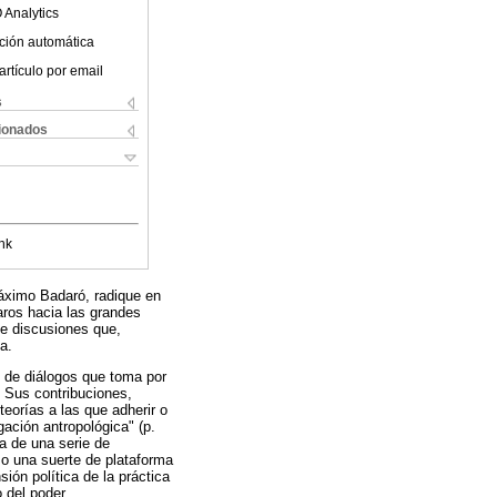
 Analytics
ción automática
artículo por email
s
cionados
nk
Máximo Badaró, radique en
aros hacia las grandes
de discusiones que,
a.
e de diálogos que toma por
. Sus contribuciones,
eorías a las que adherir o
gación antropológica" (p.
a de una serie de
mo una suerte de plataforma
ión política de la práctica
 del poder.