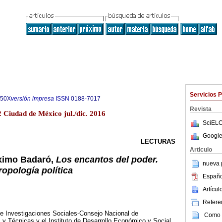
Servicios 
850X
versión impresa
ISSN
0188-7017
Revista
2 Ciudad de México jul./dic. 2016
SciELO
Google
LECTURAS
Articulo
ximo Badaró,
Los encantos del poder.
nueva p
ropología política
Españo
Artícu
Referen
de Investigaciones Sociales-Consejo Nacional de
Como c
s y Técnicas y el Instituto de Desarrollo Económico y Social