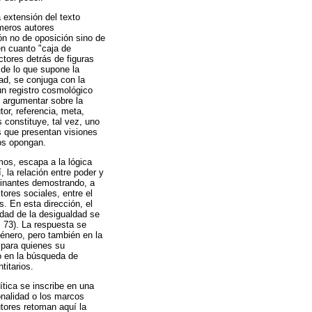
 extensión del texto
rimeros autores
ón no de oposición sino de
en cuanto "caja de
ctores detrás de figuras
 de lo que supone la
dad, se conjuga con la
un registro cosmológico
e argumentar sobre la
tor, referencia, meta,
 constituye, tal vez, uno
as que presentan visiones
os opongan.
mos, escapa a la lógica
 la relación entre poder y
minantes demostrando, a
tores sociales, entre el
. En esta dirección, el
idad de la desigualdad se
 73). La respuesta se
género, pero también en la
, para quienes su
o en la búsqueda de
titarios.
ítica se inscribe en una
ionalidad o los marcos
tores retoman aquí la