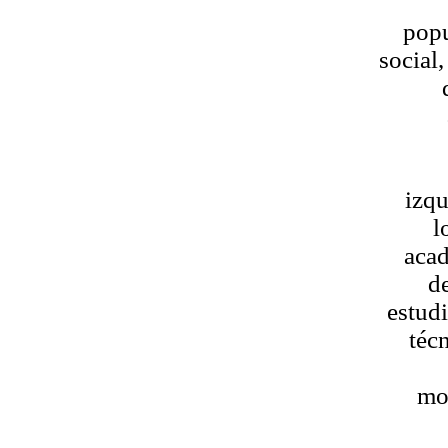
popu
social
izqu
l
acad
de
estudi
téc
mo