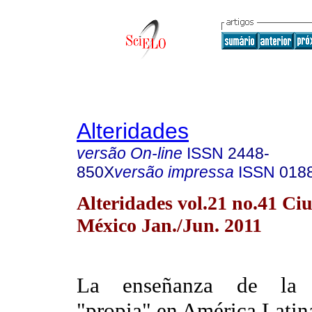
Alteridades
versão On-line
ISSN
2448-
850X
versão impressa
ISSN
018
Alteridades vol.21 no.41 Ci
México Jan./Jun. 2011
La enseñanza de la a
"propia" en América Latin