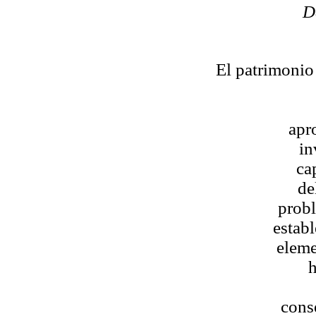
D
El patrimonio
apro
in
ca
de
probl
establ
eleme
h
cons