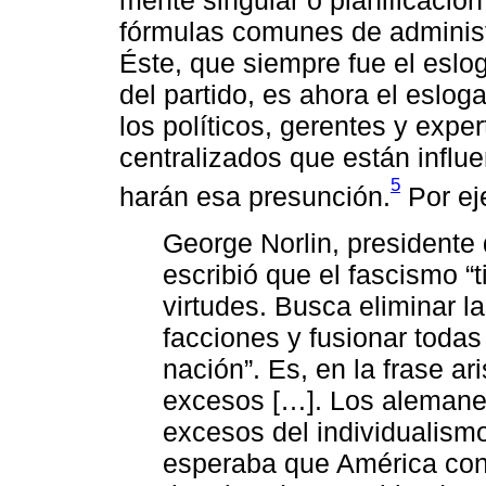
mente singular o planificació
fórmulas comunes de administr
Éste, que siempre fue el eslo
del partido, es ahora el eslog
los políticos, gerentes y expe
centralizados que están influ
5
harán esa presunción.
Por ej
George Norlin, presidente
escribió que el fascismo “
virtudes. Busca eliminar l
facciones y fusionar todas 
nación”. Es, en la frase ari
excesos […]. Los alemanes
excesos del individualismo
esperaba que América con