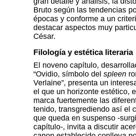
gran detalle y análisis, la dis
Bruto según las tendencias pol
épocas y conforme a un criter
destacar aspectos muy particul
César.
Filología y estética literaria
El noveno capítulo, desarrolla
“Ovidio, símbolo del
spleen
ro
Verlaine”, presenta un intere
el que un horizonte estético, 
marca fuertemente las diferen
tenido, transgrediendo así el 
que queda en suspenso -surgid
capítulo-, invita a discutir ace
canon establecido conlleva po