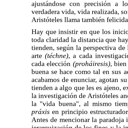
ajustándose con precisión a l
verdadera vida, vida realizada, s
Aristóteles llama también felicida
Hay que insistir en que los inici
toda claridad la distancia que hay
tienden, según la perspectiva de 
arte
(téchne),
a cada investigac
cada elección
(proháiresis),
bien 
buena se hace como tal en sus 
acabamos de enunciar, agotan su 
tienden a algo que les es ajeno, e
la investigación de Aristóteles an
la "vida buena", al mismo tiemp
práxis
en principio estructurador
Antes de mencionar la paradoja i
jerarquización de los fines y la 