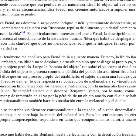
uede reconocerse que esa pérdida es de naturaleza ideal. El objeto tal vez no es
 y en otras circunstancias, dice Freud, nos creemos autorizados a suponer una 
isión lo que se perdió.
ce Freud, nos describe a su yo como indigno, estéril y moralmente despreciable, se
se complementa el cuadro con "insomnio, repulsa de alimento y un desfallecimient
34
rse a la vida"
. Es particularmente interesante el que a Freud, la descripción qu
e acerca al conocimiento de la naturaleza humana (idea que habrá de desplegar en 
 con más claridad que otros no melancólicos, sólo que le intrigaba la razón por 
 verdad así.
el fenómeno melancólico para Freud de la siguiente manera. Primero, la libido ha
 embargo, esa libido no se desplaza a otro objeto sino que se dirige al propio yo, 
opio objeto perdido. Luego la "sombra del objeto" cae sobre el yo, como si ésta fue
érdida del objeto se presenta como una pérdida del yo debido a su identificación
d dice que en ese proceso propio del atrabiliario, el sujeto alcanza una lucidez qu
Freud se dan, en lo que respecta a su concepción de melancolía y su vínculo con
oncepción hipocrática, con los herederos medievales, con la melancolía kierkegaa
lía del
Trauerspiel
alemán que describe Benjamin. Vemos, por lo tanto, cómo 
temor y de inmersión en el yo por la pérdida de un objeto amado con el que se ha
s psicoanalíticas también hace la vinculación entre la melancolía y el duelo:
ue se mostraba visiblemente correspondiente a la tragedia, sólo cabe desarrollarla
undo que se abre bajo la mirada del melancólico. Pues los sentimientos, en efe
propia autopercepción, responden, en tanto que comportamiento motor, a una es
oco que había descrito Benjamin cuaja perfectamente con la descripción freudiana d