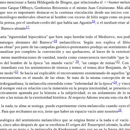
mos mencionar a Santa Hildegarda de Bingen, que relacionaba el
<<humor melan
como Gaspar Offhuys, Gordonius Brixiensis o el mismo Juan Crisóstomo. Más allá
que nos es importante destacar es la continua vinculación desde sus inicios con l
emonólogos medievales observar al hombre con exceso de bilis negra como un pose
16
la pereza, por el
taedium cordis
del que habla san Agustín
, o el
taedium vitae
al
17
l Barroco alemán
.
inaria "rigurosidad hipocrática" que bien supo heredar todo el Medioevo, nos p
18
maturgos alemanes del Barroco"
melancólicos. Según nos explica el filós
as obras" por parte de las campañas gnóstico-protestantes produjo un sentimiento 
banalizar por completo la convención y sus quehaceres, al hacer de la exteriori
 meras manifestaciones de vanidad, traería como consecuencia inevitable "que la v
20
21
ojos del hombre de la época "un mundo vacío"
, "un campo de ruinas"
. Con
inmediato con los sentimientos de tristeza y temor; el temor, dice Benjamin, de "
22
este modo"
. Se hacía así explicable el encorvamiento ensimismado de aquellos "g
rotestantismo en el mundo de las obras. Se trata de la misma concepción de 
24
a kierkegaardiana; la melancolía entendida como "enfermedad de la época"
, y vinc
 siempre está en relación con la inmersión en la propia interioridad, se presenta c
écticamente apartada por la historia a la subjetividad; es un aislamiento de lo i
te a las ruinas de la exterioridad histórica. Al respecto Adorno rescata esta cita de
a la nada, tu alma se sosiega; puede experimentar cierta melancolía cuando oyes el
26
a. Para que recibamos un eco, tiene que haber un espacio vacío ante nosotros
.
nealógica del sentimiento melancólico que se origina frente a la nada o el vacío 
, cinco años después de que se escribiera
El origen del Trauerspiel alemán,
la afin
min en su texto y la melancolía de Kierkegaard, esta vez no en la figura del tira