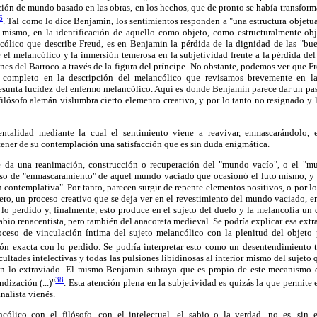
ión de mundo basado en las obras, en los hechos, que de pronto se había transform
6
. Tal como lo dice Benjamin, los sentimientos responden a "una estructura objetu
 mismo, en la identificación de aquello como objeto, como estructuralmente obj
ólico que describe Freud, es en Benjamin la pérdida de la dignidad de las "bue
e el melancólico y la inmersión temerosa en la subjetividad frente a la pérdida d
es del Barroco a través de la figura del príncipe. No obstante, podemos ver que Fr
completo en la descripción del melancólico que revisamos brevemente en l
resunta lucidez del enfermo melancólico. Aquí es donde Benjamin parece dar un pas
 filósofo alemán vislumbra cierto elemento creativo, y por lo tanto no resignado y 
 mentalidad mediante la cual el sentimiento viene a reavivar, enmascarándolo,
ener de su contemplación una satisfacción que es sin duda enigmática.
e da una reanimación, construcción o recuperación del "mundo vacío", o el "mu
eso de "enmascaramiento" de aquel mundo vaciado que ocasionó el luto mismo, y 
ón contemplativa". Por tanto, parecen surgir de repente elementos positivos, o por l
ero, un proceso creativo que se deja ver en el revestimiento del mundo vaciado, e
lo perdido y, finalmente, esto produce en el sujeto del duelo y la melancolía un 
abio renacentista, pero también del anacoreta medieval. Se podría explicar esa extr
ceso de vinculación íntima del sujeto melancólico con la plenitud del objeto 
ción exacta con lo perdido. Se podría interpretar esto como un desentendimiento t
cultades intelectivas y todas las pulsiones libidinosas al interior mismo del sujeto
on lo extraviado. El mismo Benjamin subraya que es propio de este mecanismo d
38
ndización (...)"
. Esta atención plena en la subjetividad es quizás la que permite 
nalista vienés.
ncólico con el filósofo, con el intelectual, el sabio o la verdad, no es, sin