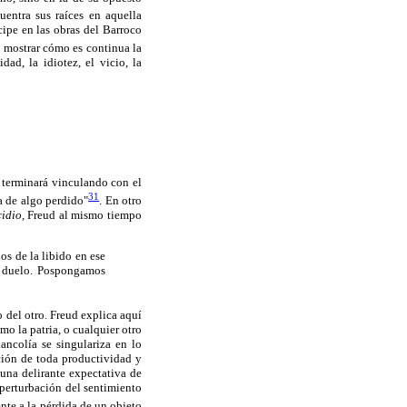
entra sus raíces en aquella
cipe en las obras del Barroco
a mostrar cómo es continua la
dad, la idiotez, el vicio, la
e terminará vinculando con el
31
za de algo perdido"
. En otro
idio,
Freud al mismo tiempo
os de la libido en ese
l duelo. Pospongamos
 del otro. Freud explica aquí
mo la patria, o cualquier otro
ancolía se singulariza en lo
ción de toda productividad y
 una delirante expectativa de
 perturbación del sentimiento
ente a la pérdida de un objeto