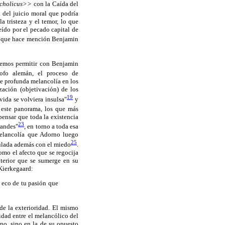
cholicus>>
con la Caída del
 del juicio moral que podría
a tristeza y el temor, lo que
ído por el pecado capital de
 que hace mención Benjamin
odemos permitir con Benjamin
ofo alemán, el proceso de
de profunda melancolía en los
zación (objetivación) de los
19
ida se volviera insulsa"
y
 este panorama, los que más
pensar que toda la existencia
23
randes"
, en torno a toda esa
melancolía que Adorno luego
25
ulada además con el miedo
.
omo el afecto que se regocija
nterior que se sumerge en su
 Kierkegaard:
 eco de tu pasión que
de la exterioridad. El mismo
idad entre el melancólico del
no, sino en la de su opuesto