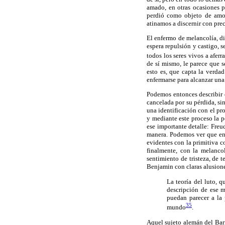
amado, en otras ocasiones p
perdió como objeto de amor
atinamos a discernir con prec
El enfermo de melancolía, di
espera repulsión y castigo, 
todos los seres vivos a aferra
de sí mismo, le parece que s
esto es, que capta la verdad
enfermarse para alcanzar una
Podemos entonces describir 
cancelada por su pérdida, sin
una identificación con el pr
y mediante este proceso la p
ese importante detalle: Freu
manera. Podemos ver que en 
evidentes con la primitiva c
finalmente, con la melanco
sentimiento de tristeza, de 
Benjamin con claras alusione
La teoría del luto, q
descripción de ese m
puedan parecer a la 
35
mundo
.
Aquel sujeto alemán del Barr