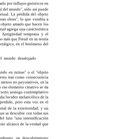
ado por influjos gnósticos en
al del mundo", sólo así puede
etual. La pérdida del objeto
nas obras", lo que vendría a
el objeto amado que hacen los
eud agrega una característica
a Antigüedad temprana y el
o más que Freud en su teoría
letárgico, en el fenómeno del
 el mundo desalojado
ndo en ruinas" o el "objeto
esto trae como consecuencia
o menos no peyorativos, en la
n ese elemento creativo se da
cierto sosiego contemplativo
aña lucidez melancólica de la
perdido, pero esta vez en el
otal de la exterioridad, y un
 que se descubre con todas sus
el luto "una intensificación
este alcance de la verdad que
 embargo, un descubrimiento