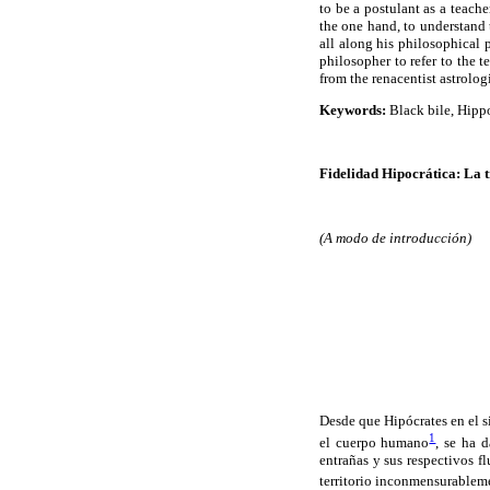
to be a postulant as a teache
the one hand, to understand 
all along his philosophical 
philosopher to refer to the 
from the renacentist astrolo
Keywords:
Black bile, Hippo
Fidelidad Hipocrática: La t
(A modo de introducción)
Desde que Hipócrates en el s
1
el cuerpo humano
, se ha 
entrañas y sus respectivos f
territorio inconmensurablemen