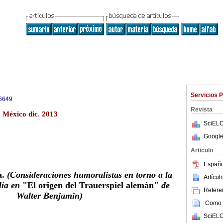
Servicios 
6649
Revista
 México dic. 2013
SciELO
Google
Articulo
Españo
a.
(Consideraciones humoralistas en torno a la
Artícu
lía en
"El origen del Trauerspiel alemán"
de
Referen
Walter Benjamin)
Como c
SciELO