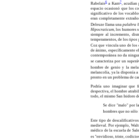
6
7
Rabelais
a Kant
, acudían 
espacio ocasionó que los co
significativo de los vocabl
eran completamente extraños 
Deleuze llama una
palabra 
Hipocraticum,
los humores s
siempre al incremento, dis
temperamentos, de los
tipos
p
Coz que vincula uno de los 
de ánimo, específicamente el
contemporánea no da ninguna 
se caracteriza por un super
hombre de genio y la melan
melancolía, ya la disponía a
pronto en un problema de car
Podría uno imaginar que fr
despectiva, el hombre atrabi
todo, el mismo San Isidoro d
Se dice "malo" por la
hombres que no sólo 
Este tipo de descalificativo
medieval. Por ejemplo, Walt
médico de la escuela de Sale
es "envidioso, triste, codicios