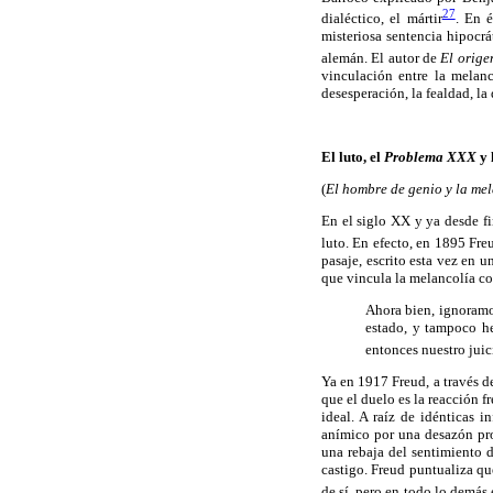
27
dialéctico, el mártir
. En 
misteriosa sentencia hipocrá
alemán. El autor de
El orige
vinculación entre la melanco
desesperación, la fealdad, la 
El luto, el
Problema XXX
y 
(
El hombre de genio y la me
En el siglo XX y ya desde fi
luto. En efecto, en 1895 Freu
pasaje, escrito esta vez en 
que vincula la melancolía co
Ahora bien, ignoramos
estado, y tampoco h
entonces nuestro juic
Ya en 1917 Freud, a través d
que el duelo es la reacción f
ideal. A raíz de idénticas 
anímico por una desazón pro
una rebaja del sentimiento d
castigo. Freud puntualiza qu
de sí, pero en todo lo demás