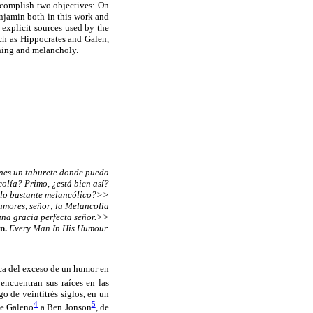
 accomplish two objectives: On
enjamin both in this work and
 explicit sources used by the
uch as Hippocrates and Galen,
rning and melancholy.
nes un taburete donde pueda
colía? Primo, ¿está bien así?
 lo bastante melancólico?>>
umores, señor; la Melancolía
na gracia perfecta señor.>>
n.
Every Man In His Humour.
ca del exceso de un humor en
encuentran sus raíces en las
go de veintitrés siglos, en un
4
5
de Galeno
a Ben Jonson
, de