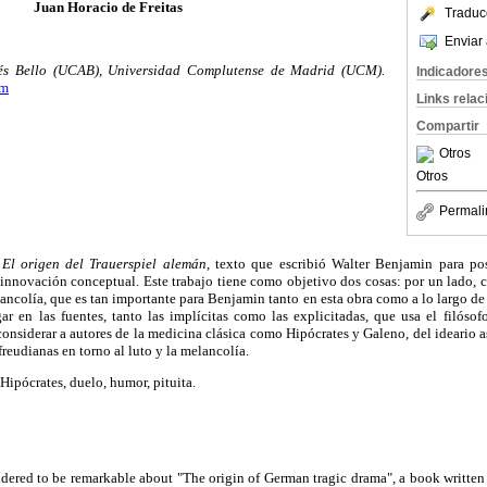
Juan Horacio de Freitas
Traduc
Enviar 
és Bello (UCAB), Universidad Complutense de Madrid (UCM).
Indicadore
om
Links rela
Compartir
Otros
Otros
Permali
e
El origen del Trauerspiel alemán,
texto que escribió Walter Benjamin para po
 innovación conceptual. Este trabajo tiene como objetivo dos cosas: por un lado,
lancolía, que es tan importante para Benjamin tanto en esta obra como a lo largo de 
ar en las fuentes, tanto las implícitas como las explicitadas, que usa el filóso
 considerar a autores de la medicina clásica como Hipócrates y Galeno, del ideario 
reudianas en torno al luto y la melancolía.
 Hipócrates, duelo, humor, pituita.
idered to be remarkable about "The origin of German tragic drama", a book writte