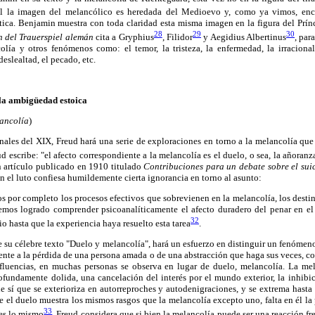
él la imagen del melancólico es heredada del Medioevo y, como ya vimos, encu
tica. Benjamin muestra con toda claridad esta misma imagen en la figura del Prín
28
29
30
n del Trauerspiel alemán
cita a Gryphius
, Filidor
y Aegidius Albertinus
, par
lía y otros fenómenos como: el temor, la tristeza, la enfermedad, la irracionali
deslealtad, el pecado, etc.
la ambigüedad estoica
lancolía
)
nales del XIX, Freud hará una serie de exploraciones en torno a la melancolía qu
d escribe: "el afecto correspondiente a la melancolía es el duelo, o sea, la añoran
un artículo publicado en 1910 titulado
Contribuciones para un debate sobre el suic
n el luto confiesa humildemente cierta ignorancia en torno al asunto:
 por completo los procesos efectivos que sobrevienen en la melancolía, los destin
emos logrado comprender psicoanalíticamente el afecto duradero del penar en e
32
io hasta que la experiencia haya resuelto esta tarea
.
e su célebre texto "Duelo y melancolía", hará un esfuerzo en distinguir un fenómeno
rente a la pérdida de una persona amada o de una abstracción que haga sus veces, co
influencias, en muchas personas se observa en lugar de duelo, melancolía. La mel
fundamente dolida, una cancelación del interés por el mundo exterior, la inhibi
e sí que se exterioriza en autorreproches y autodenigraciones, y se extrema hasta
e el duelo muestra los mismos rasgos que la melancolía excepto uno, falta en él la
33
 es lo mismo
. Freud considera que si bien la melancolía puede ser una reacción fr