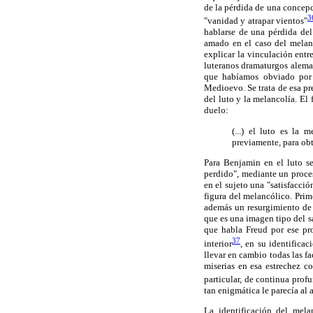
de la pérdida de una concepc
3
"vanidad y atrapar vientos"
hablarse de una pérdida del
amado en el caso del melanc
explicar la vinculación entr
luteranos dramaturgos aleman
que habíamos obviado por 
Medioevo. Se trata de esa p
del luto y la melancolía. El
duelo:
(...) el luto es la
previamente, para obt
Para Benjamin en el luto s
perdido", mediante un proc
en el sujeto una "satisfacci
figura del melancólico. Prim
además un resurgimiento de 
que es una imagen tipo del s
que habla Freud por ese pro
37
interior
, en su identifica
llevar en cambio todas las fa
miserias en esa estrechez c
particular, de continua profu
tan enigmática le parecía al a
La identificación del mela