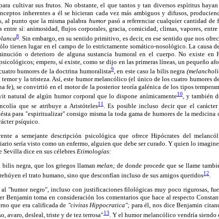
para cultivar sus frutos. No obstante, el que tantos y tan diversos espíritus hay
nceptos inherentes a él se hicieran cada vez más ambiguos y difusos, producie
os, al punto que la misma palabra
humor
pasó a referenciar cualquier cantidad de
entre sí: animosidad, flujos corporales, gracia, comicidad, climas, vapores, entre 
8
blanca
.
Sin embargo, en su sentido primitivo, es decir, en ese sentido que nos ofre
ólo tienen lugar en el campo de lo estrictamente somático-nosológico. La causa de
minución o deterioro de alguna sustancia humoral en el cuerpo. No existe en H
sicológicos; empero, sí existe, como se dijo en las primeras líneas, un pequeño af
9
cuatro humores de la doctrina humoralista
, en este caso la bilis negra
(melancholi
 temor y la tristeza. Así, este humor melancólico (el único de los cuatro humores d
fe), se convirtió en el motor de la posterior teoría galénica de los tipos tempe
10
ávit natural de algún humor corporal que lo dispone anímicamente
, y también d
11
colía que se atribuye a Aristóteles
. Es posible incluso decir que el carácte
 ésta para "espiritualizar" consigo misma la toda gama de humores de la medicina c
ácter psíquico.
ente a semejante descripción psicológica que ofrece Hipócrates del melancól
liario sería visto como un enfermo, alguien que debe ser curado. Y quien lo imagin
e Sevilla dice en sus célebres
Etimologías:
 bilis negra, que los griegos llaman
melan;
de donde procede que se llame tambié
12
rehúyen el trato humano, sino que desconfían incluso de sus amigos queridos
.
s al "humor negro", incluso con justificaciones filológicas muy poco rigurosas, fue
er Benjamin toma en consideración los comentarios que hace al respecto Constan
rno que era calificada de
"civitas Hippocratica";
para él, nos dice Benjamin citan
13
o, avaro, desleal, triste y de tez terrosa"
. Y el humor melancólico vendría siendo