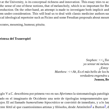
r at the University, is its conceptual richness and innovation. This essay tries to
the sense of one of these notions, that of melancholy, which is so important for B
production. On the other hand, an attempt is made to investigate both implicit and
term under consideration. This will lead us to deal with classic medicine authors s
gical ideological repertoire such as Ficino and some Freudian proposals about mou
crates, mourning, humour, pituita.
risteza del Trauerspiel
Stephen: <<¿Tie
yo sentar mi melan
¿Estoy
Matthew: <<Ah, Es el más bello de los h
verdadera engendra u
Jonson, Be
iglo V a.C. describiera por primera vez en sus
Aforismos
la sintomatología patológi
dado en el imaginario de Occidente una serie de tipologías temperamentales que 
lujos. El así llamado
humoralismo hipocrático
se convirtió de inmediato, y a lo lar
2
3
te fértil al que cuantiosísimos artistas y filósofos, desde Aristóteles
a Burton
, 