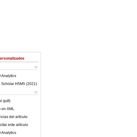
Personalizados
 Analytics
 Scholar H5M5 (
2021
)
l (pdf)
lo en XML
cias del artículo
itar este artículo
 Analytics