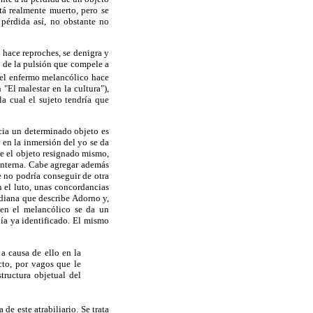
tá realmente muerto, pero se
pérdida así, no obstante no
 hace reproches, se denigra y
o de la pulsión que compele a
e el enfermo melancólico hace
"El malestar en la cultura"),
la cual el sujeto tendría que
cia un determinado objeto es
y en la inmersión del yo se da
se el objeto resignado mismo,
 interna. Cabe agregar además
e no podría conseguir de otra
 el luto, unas concordancias
rdiana que describe Adorno y,
en el melancólico se da un
bía ya identificado. El mismo
 a causa de ello en la
cto, por vagos que le
tructura objetual del
e este atrabiliario. Se trata