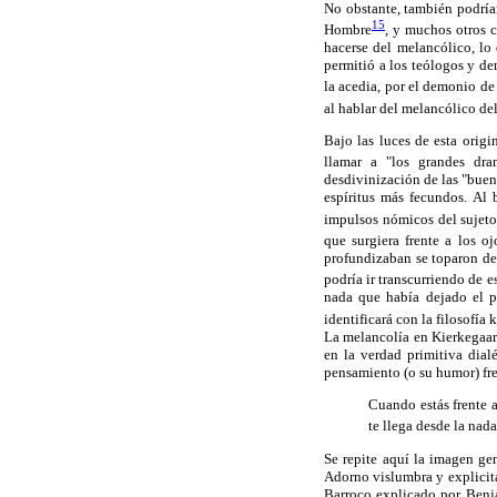
No obstante, también podría
15
Hombre
, y muchos otros 
hacerse del melancólico, lo 
permitió a los teólogos y d
la acedia, por el demonio de 
al hablar del melancólico de
Bajo las luces de esta orig
llamar a "los grandes dra
desdivinización de las "buen
espíritus más fecundos. Al 
impulsos nómicos del sujeto
que surgiera frente a los 
profundizaban se toparon de 
podría ir transcurriendo de 
nada que había dejado el p
identificará con la filosofí
La melancolía en Kierkegaard
en la verdad primitiva dial
pensamiento (o su humor) fren
Cuando estás frente 
te llega desde la nad
Se repite aquí la imagen ge
Adorno vislumbra y explicita
Barroco explicado por Benja