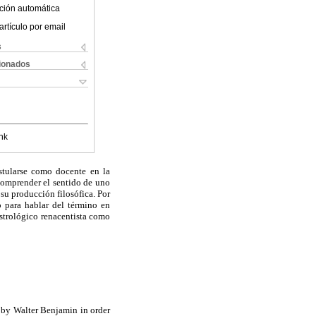
ción automática
artículo por email
s
cionados
nk
stularse como docente en la
 comprender el sentido de uno
su producción filosófica. Por
fo para hablar del término en
astrológico renacentista como
n by Walter Benjamin in order