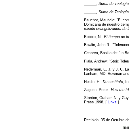
______, Suma de Teología
______, Suma de Teología
Beuchot, Mauricio: "El com
Domicana de nuestro tiemp
misión evangelizadora de 
Bobbio, N.:
El tiempo de l
Bowlin, John R.: "Toleran
Cesarea, Basilio de: "In 
Fiala, Andrew: "Stoic Tole
Nederman, C. J. y J. C. La
Lanham, MD: Rowman and Li
Noldin, H.:
De castitate
, I
Zagorin, Perez:
How the Id
Stanton, Graham N. y Guy
Press 1998. [
Links
]
Recibido: 05 de Octubre d