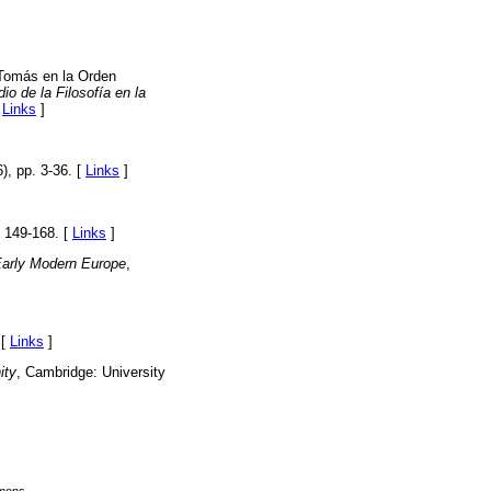
 Tomás en la Orden
io de la Filosofía en la
[
Links
]
, pp. 3-36. [
Links
]
. 149-168. [
Links
]
 Early Modern Europe
,
 [
Links
]
ity
, Cambridge: University
mmons