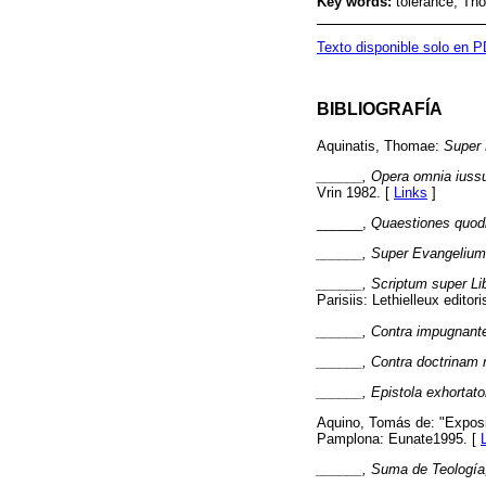
Key words:
tolerance; Th
Texto disponible solo en 
BIBLIOGRAFÍA
Aquinatis, Thomae:
Super 
______, Opera omnia iussu 
Vrin 1982. [
Links
]
______,
Quaestiones quodl
______, Super Evangelium 
______, Scriptum super Lib
Parisiis: Lethielleux editor
______, Contra impugnante
______, Contra doctrinam r
______, Epistola exhortat
Aquino, Tomás de: "Expos
Pamplona: Eunate1995. [
______, Suma de Teología