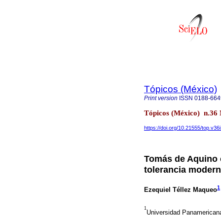
Tópicos (México)
Print version
ISSN
0188-664
Tópicos (México) n.36 
https://doi.org/10.21555/top.v36
Tomás de Aquino 
tolerancia moder
1
Ezequiel Téllez Maqueo
1
Universidad Panamerican