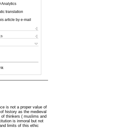
 Analytics
ic translation
is article by e-mail
ks
nk
ce is not a proper value of
 of history as the medieval
d of thinkers ( muslims and
itution is inmoral but not
nd limits of this ethic