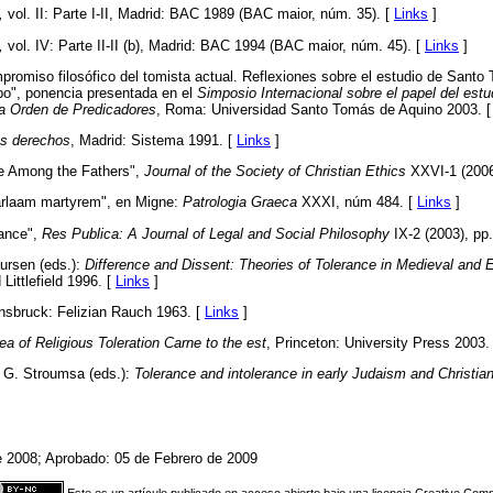
,
vol. II: Parte I-II, Madrid: BAC 1989 (BAC maior, núm. 35). [
Links
]
,
vol. IV: Parte II-II (b), Madrid: BAC 1994 (BAC maior, núm. 45). [
Links
]
promiso filosófico del tomista actual. Reflexiones sobre el estudio de Santo
o", ponencia presentada en el
Simposio Internacional sobre el papel del estud
la Orden de Predicadores
, Roma: Universidad Santo Tomás de Aquino 2003. 
os derechos
, Madrid: Sistema 1991. [
Links
]
ce Among the Fathers",
Journal of the Society of Christian Ethics
XXVI-1 (2006)
Barlaam martyrem", en Migne:
Patrologia Graeca
XXXI, núm 484. [
Links
]
rance",
Res Publica: A Journal of Legal and Social Philosophy
IX-2 (2003), pp
ursen (eds.):
Difference and Dissent: Theories of Tolerance in Medieval and
ttlefield 1996. [
Links
]
nnsbruck: Felizian Rauch 1963. [
Links
]
ea of Religious Toleration Carne to the est
, Princeton: University Press 2003.
 G. Stroumsa (eds.):
Tolerance and intolerance in early Judaism and Christian
e 2008; Aprobado: 05 de Febrero de 2009
Este es un artículo publicado en acceso abierto bajo una licencia Creative Co