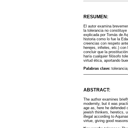
RESUMEN:
El autor examina brevemen
la tolerancia no constituye
explicada por Tomás de Aqu
historia como lo fue la E
creencias con respeto ant
herejes, infieles, etc.) c
concluir que la prostitució
haría cualquier filósofo tol
virtud ética, aportando bu
Palabras clave:
tolerancia
ABSTRACT:
The author examines briefl
modernity, but it was pract
age as, here he defended co
jewish thinkers, heretics, u
illegal according to Aquina
virtue, giving good reasons