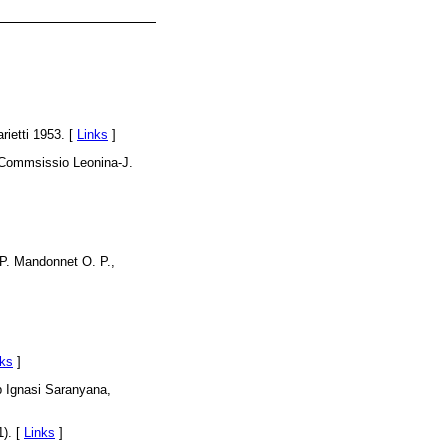
rietti 1953. [
Links
]
Commsissio Leonina-J.
 P. Mandonnet O. P.,
nks
]
p Ignasi Saranyana,
1). [
Links
]