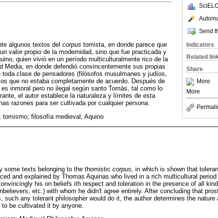
SciELO
Automat
Send th
te algunos textos del
corpus
tomista, en donde parece que
Indicators
 un valor propio de la modernidad, sino que fue practicada y
Related lin
ino, quien vivió en un período multiculturalmente rico de la
dad Media, en donde defendió convincentemente sus propias
Share
e toda clase de pensadores (filósofos musulmanes y judíos,
on los que no estaba completamente de acuerdo. Después de
More
n es inmoral pero no ilegal según santo Tomás, tal como lo
More
erante, el autor establece la naturaleza y límites de esta
enas razones para ser cultivada por cualquier persona.
Permali
; tomismo; filosofía medieval; Aquino
y some texts belonging to the thomistic
corpus,
in which is shown that toleran
iced and explained by Thomas Aquinas who lived in a rich multicultural period
nvincingly his on beliefs ith respect and toleration in the presence of all kin
nbelievers, etc.) with whom he didn't agree entirely. After concluding that prost
s, such any tolerant philosopher would do it, the author determines the nature a
 to be cultivated it by anyone.