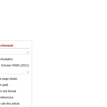
on Demand
 Analytics
 Scholar H5M5 (
2021
)
w page (beta)
h (pdf)
 in xml format
 references
cite this article