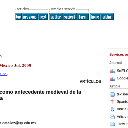
Services 
9
Journal
México Jul. 2009
SciELO
i1.126
Google
ARTÍCULOS
Article
como antecedente medieval de la
text ne
na
Spanis
Article
Article
a detellez@up.edu.mx
How to 