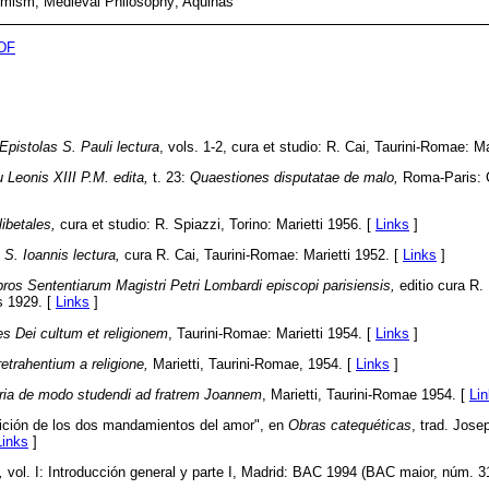
omism; Medieval Philosophy; Aquinas
PDF
Epistolas S. Pauli lectura
, vols. 1-2, cura et studio: R. Cai, Taurini-Romae: Ma
Leonis XIII P.M. edita,
t. 23:
Quaestiones disputatae de malo,
Roma-Paris: 
ibetales,
cura et studio: R. Spiazzi, Torino: Marietti 1956. [
Links
]
S. Ioannis lectura,
cura R. Cai, Taurini-Romae: Marietti 1952. [
Links
]
ros Sententiarum Magistri Petri Lombardi episcopi parisiensis,
editio cura R.
is 1929. [
Links
]
s Dei cultum et religionem
, Taurini-Romae: Marietti 1954. [
Links
]
etrahentium a religione,
Marietti, Taurini-Romae, 1954. [
Links
]
oria de modo studendi ad fratrem Joannem
, Marietti, Taurini-Romae 1954. [
Li
ición de los dos mandamientos del amor", en
Obras catequéticas
, trad. Jose
Links
]
,
vol. I: Introducción general y parte I, Madrid: BAC 1994 (BAC maior, núm. 3