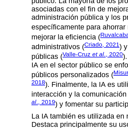
público. La mayoría de los pro
asociadas con el fin de mejora
administración pública y los 
específicamente para ahorrar 
Ruvalcab
mejorar la eficiencia (
Criado, 2021
administrativos (
) 
Valle-Cruz
et al
., 2020
públicas (
)
IA en el sector público se enf
Misu
públicos personalizados (
2018
). Finalmente, la IA es uti
interacción y la comunicación
al
., 2019
) y fomentar su partici
La IA también es utilizada en 
Destaca principalmente su uso