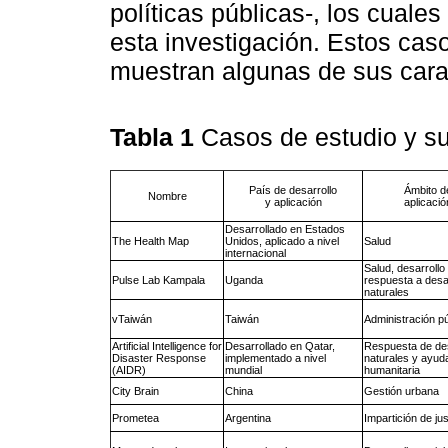
políticas públicas-, los cuale
esta investigación. Estos cas
muestran algunas de sus carac
Tabla 1
Casos de estudio y su
País de desarrollo
Ámbito d
Nombre
y aplicación
aplicació
Desarrollado en Estados
The Health Map
Unidos, aplicado a nivel
Salud
internacional
Salud, desarrollo 
Pulse Lab Kampala
Uganda
respuesta a desa
naturales
vTaiwán
Taiwán
Administración pú
Artificial Intelligence for
Desarrollado en Qatar,
Respuesta de de
Disaster Response
implementado a nivel
naturales y ayud
(AIDR)
mundial
humanitaria
City Brain
China
Gestión urbana
Prometea
Argentina
Impartición de jus