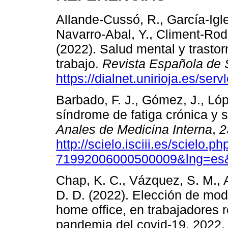
Allande-Cussó, R., García-Igle
Navarro-Abal, Y., Climent-Rod
(2022). Salud mental y trasto
trabajo.
Revista Española de 
https://dialnet.unirioja.es/se
Barbado, F. J., Gómez, J., Lóp
síndrome de fatiga crónica y 
Anales de Medicina Interna
,
2
http://scielo.isciii.es/scielo.
71992006000500009&lng=es&
Chap, K. C., Vázquez, S. M., A
D. D. (2022). Elección de mod
home office, en trabajadores 
pandemia del covid-19, 2022