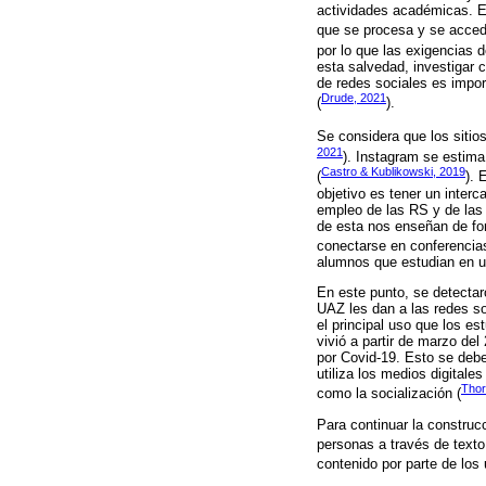
actividades académicas. E
que se procesa y se accede
por lo que las exigencias 
esta salvedad, investigar 
de redes sociales es impo
Drude, 2021
(
).
Se considera que los siti
2021
). Instagram se estima
Castro & Kublikowski, 2019
(
). 
objetivo es tener un inter
empleo de las RS y de las 
de esta nos enseñan de fo
conectarse en conferencias
alumnos que estudian en u
En este punto, se detectar
UAZ les dan a las redes soc
el principal uso que los 
vivió a partir de marzo del
por Covid-19. Esto se debe
utiliza los medios digital
Thor
como la socialización (
Para continuar la construc
personas a través de texto,
contenido por parte de los 