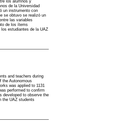
ntre los alumnos y
mnos de la Universidad
ó un instrumento con
ue se obtuvo se realizó un
entre las variables
nto de los ítems
 los estudiantes de la UAZ
ents and teachers during
of the Autonomous
works was applied to 1131
 was performed to confirm
as developed to observe the
ich the UAZ students