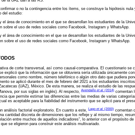
s de la UAZ dan a las RS.
confirmar o no la contingencia entre los ítems, se construye la hipótesis nula 
o del estudio:
y el área de conocimiento en el que se desarrollan los estudiantes de la Uni
en sobre el uso de redes sociales como Facebook, Instagram y WhatsApp.
y el área de conocimiento en el que se desarrollan los estudiantes de la Uni
en sobre el uso de redes sociales como Facebook, Instagram y WhatsApp.
TODOS
tativa de corte transversal, así como causal-comparativa. El cuestionario se 
 se explicó que la información que se obtuviera sería utilizada únicamente c
ersonales como nombre, número telefónico o algún otro dato que pudiera pone
mento se aplicó durante el mes de febrero del 2021 a los estudiantes inscrit
catecas (UAZ), México. De esta manera, se realiza el estudio de las respues
Avendaño
et al.
(2014)
Manova, por sus siglas en inglés). Al respecto,
comentan l
cia que permite estimar las diferencias entre las medias de varias categoría
 cual es aceptable para la fiabilidad del instrumento que se aplicó para el pres
Lago
et al.
(2000)
 análisis factorial exploratorio. En cuanto a este,
comentan q
na cantidad discreta de dimensiones que los refleje y al mismo tiempo, resu
relación entre muchos de aquellos indicadores”, lo anterior con el propósito d
ue se eligieron para construir este análisis multivariado.