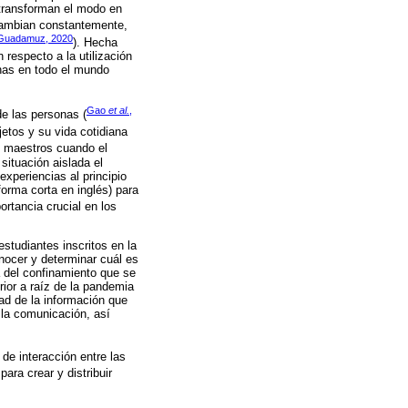
 transforman el modo en
 cambian constantemente,
Guadamuz, 2020
). Hecha
respecto a la utilización
nas en todo el mundo
Gao
et al.
,
e las personas (
jetos y su vida cotidiana
y maestros cuando el
situación aislada el
xperiencias al principio
forma corta en inglés) para
ortancia crucial en los
studiantes inscritos en la
onocer y determinar cuál es
 del confinamiento que se
rior a raíz de la pandemia
ad de la información que
 la comunicación, así
de interacción entre las
ara crear y distribuir