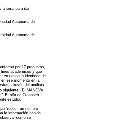
y alterna para dar
versidad Autónoma de
versidad Autónoma de
conformó por 17 preguntas,
on fines académicos y que
r en riesgo la identidad de
os en ese momento en la
tas a través del análisis
o siguiente: “El MANOVA
s”. El alfa de Cronbach
ente estudio.
ue “reducir un número
ma la información habida
e observar cómo se