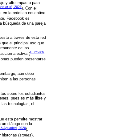
o y alto impacto para
ons
et al.
, 2021
). Con el
 en la práctica educativa
nte, Facebook es
la búsqueda de una pareja
uesto a través de esta red
 que el principal uso que
ermanente de las
Gurevich,
acción afectiva (
ersonas pueden presentarse
n embargo, aún debe
miten a las personas
tos sobre los estudiantes
venes, pues es más libre y
 las tecnologías, el
que esta permite mostrar
 un diálogo con la
 & Aguaded, 2020
).
historias (
stories
),