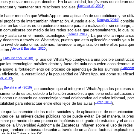
ones y enviar mensajes directos. En la actualidad, los jóvenes consideran qu
Keyte
et al.
, 2021
eractuar y mantener sus relaciones sociales (
).
nte hacer mención que WhatsApp es una aplicación de uso cotidiano y se utiliza
Douglas (2019)
 propósito de intercambiar información. Aunado a ello,
consider
iales en las clases es un poderoso recurso para su realización; sin embargo, 
en comunicarse por medio de las redes sociales que personalmente, lo cual 
Gómez, 2017
ía y aislarse en el mundo tecnológico (
). Es por ello la importanc
 y docentes a través de WhatsApp, puesto que esta aplicación contribuye a lo
rto nivel de autonomía, además, favorece la organización entre ellos para que
Veytia & Bastidas, 2020
citan (
).
Lafaurie
et al.
(2018)
ra
, el uso del WhatsApp coadyuva a una posible construcci
que las tecnologías móviles dentro y fuera del aula no pueden considerarse
Guadamu
e apoyo al fortalecimiento del proceso de aprendizaje de los alumnos (
a eficiencia, la versatilidad y la popularidad de WhatsApp, así como su efica
or, 2019
).
Bakshi
et al.
(2019)
ron
, se concluye que al integrar el WhatsApp a los procesos d
cimiento de estos, debido a la función asincrónica que tiene esta aplicación. 
d como un espacio de aprendizaje virtual colaborativo educativo informal, por
Tyrer, 2019
exibilidad para interactuar entre ellos lejos de las aulas (
).
nte que la inserción de las redes sociales y de aplicaciones de comunicació
iantes de las universidades públicas no se puede evitar. De tal manera, la pre
minar por medio de una prueba de hipótesis si el grado de estudios y el área
antes de la Universidad Autónoma de Zacatecas influyen sobre el uso de rede
par, también se busca describir a través de un análisis factorial exploratorio