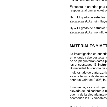
utilización que los alumno
Expuesto lo anterior, para 
respuesta al primer objetiv
H
= El grado de estudios 
0
Zacatecas (UAZ) sí influy
H
= El grado de estudios 
1
Zacatecas (UAZ) no influy
MATERIALES Y MÉ
La investigación es cuanti
en el cual, cabe destacar,
no se preguntarían datos p
los encuestados. El instru
Universidad Autónoma de Za
multivariado de varianza (
es una técnica de dependen
tiene un valor de 0.803, lo
Igualmente, se construyó un
elevado de indicadores a u
cuenta de la elevada inter
acomodan las 17 variables q