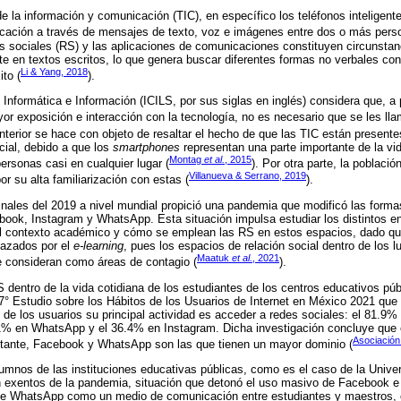
e la información y comunicación (TIC), en específico los teléfonos inteligente
icación a través de mensajes de texto, voz e imágenes entre dos o más pers
 sociales (RS) y las aplicaciones de comunicaciones constituyen circunstanci
e en textos escritos, lo que genera buscar diferentes formas no verbales co
Li & Yang, 2018
ito (
).
 Informática e Información (ICILS, por sus siglas en inglés) considera que, a
or exposición e interacción con la tecnología, no es necesario que se les llam
nterior se hace con objeto de resaltar el hecho de que las TIC están presente
cial, debido a que los
smartphones
representan una parte importante de la v
Montag
et al.
, 2015
ersonas casi en cualquier lugar (
). Por otra parte, la poblac
Villanueva & Serrano, 2019
r su alta familiarización con estas (
).
 finales del 2019 a nivel mundial propició una pandemia que modificó las forma
ook, Instagram y WhatsApp. Esta situación impulsa estudiar los distintos en
el contexto académico y cómo se emplean las RS en estos espacios, dado q
lazados por el
e-learning
, pues los espacios de relación social dentro de los l
Maatuk
et al.
, 2021
e consideran como áreas de contagio (
).
dentro de la vida cotidiana de los estudiantes de los centros educativos públ
° Estudio sobre los Hábitos de los Usuarios de Internet en México 2021 que 
 de los usuarios su principal actividad es acceder a redes sociales: el 81.9
1% en WhatsApp y el 36.4% en Instagram. Dicha investigación concluye que 
Asociación
bstante, Facebook y WhatsApp son las que tienen un mayor dominio (
alumnos de las instituciones educativas públicas, como es el caso de la Univ
 exentos de la pandemia, situación que detonó el uso masivo de Facebook 
e WhatsApp como un medio de comunicación entre estudiantes y maestros, co