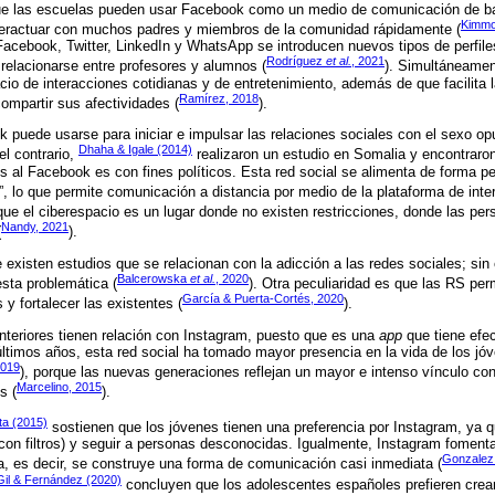
e las escuelas pueden usar Facebook como un medio de comunicación de baj
Kimm
nteractuar con muchos padres y miembros de la comunidad rápidamente (
acebook, Twitter, LinkedIn y WhatsApp se introducen nuevos tipos de perfiles
Rodríguez
et al.
, 2021
relacionarse entre profesores y alumnos (
). Simultáneame
o de interacciones cotidianas y de entretenimiento, además de que facilita 
Ramírez, 2018
compartir sus afectividades (
).
puede usarse para iniciar e impulsar las relaciones sociales con el sexo op
Dhaha & Igale (2014)
 el contrario,
realizaron un estudio en Somalia y encontraron
s al Facebook es con fines políticos. Esta red social se alimenta de forma p
”, lo que permite comunicación a distancia por medio de la plataforma de inter
que el ciberespacio es un lugar donde no existen restricciones, donde las p
Nandy, 2021
(
).
e existen estudios que se relacionan con la adicción a las redes sociales; si
Balcerowska
et al.
, 2020
sta problemática (
). Otra peculiaridad es que las RS per
García & Puerta-Cortés, 2020
 y fortalecer las existentes (
).
nteriores tienen relación con Instagram, puesto que es una
app
que tiene efec
últimos años, esta red social ha tomado mayor presencia en la vida de los jó
2019
), porque las nuevas generaciones reflejan un mayor e intenso vínculo con
Marcelino, 2015
s (
).
a (2015)
sostienen que los jóvenes tienen una preferencia por Instagram, ya 
s con filtros) y seguir a personas desconocidas. Igualmente, Instagram fomenta
Gonzalez
, es decir, se construye una forma de comunicación casi inmediata (
Gil & Fernández (2020)
concluyen que los adolescentes españoles prefieren crear 