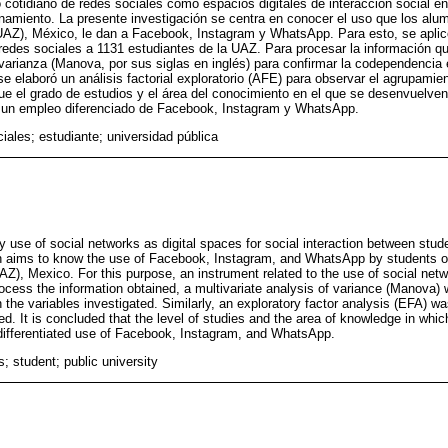
 cotidiano de redes sociales como espacios digitales de interacción social e
inamiento. La presente investigación se centra en conocer el uso que los alu
Z), México, le dan a Facebook, Instagram y WhatsApp. Para esto, se aplic
e redes sociales a 1131 estudiantes de la UAZ. Para procesar la información q
 varianza (Manova, por sus siglas en inglés) para confirmar la codependencia 
e elaboró un análisis factorial exploratorio (AFE) para observar el agrupamie
e el grado de estudios y el área del conocimiento en el que se desenvuelven
ta un empleo diferenciado de Facebook, Instagram y WhatsApp.
iales; estudiante; universidad pública
y use of social networks as digital spaces for social interaction between stud
h aims to know the use of Facebook, Instagram, and WhatsApp by students 
AZ), Mexico. For this purpose, an instrument related to the use of social net
ocess the information obtained, a multivariate analysis of variance (Manova)
he variables investigated. Similarly, an exploratory factor analysis (EFA) w
ed. It is concluded that the level of studies and the area of ​​knowledge in wh
differentiated use of Facebook, Instagram, and WhatsApp.
; student; public university