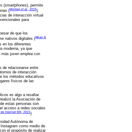
s (
smartphones
), permite
Montag
et al.
, 2015
onas (
).
as de interacción virtual
nvencionales para
 pesar de que los
Alkan &
e nativos digitales (
s en los diferentes
ida moderna, ya que
ión más joven emplea con
s de relacionarse entre
tornos de interacción
ue los métodos educativos
ugares físicos de las
icos es algo a resaltar.
realizó la Asociación de
% de estas personas son
el acceso a redes sociales
 de Internet MX, 2021
).
ersidad Autónoma de
e Instagram como medio de
n el propósito de realizar