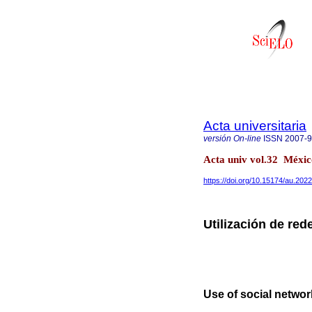
Acta universitaria
versión On-line
ISSN
2007-
Acta univ vol.32 Méxi
https://doi.org/10.15174/au.202
Utilización de re
Use of social netwo