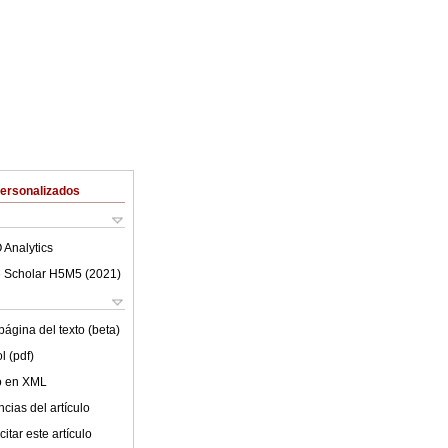
Personalizados
 Analytics
 Scholar H5M5 (
2021
)
ágina del texto (beta)
l (pdf)
lo en XML
cias del artículo
itar este artículo