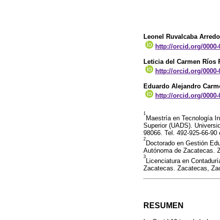
Leonel Ruvalcaba Arred
http://orcid.org/0000
Leticia del Carmen Ríos
http://orcid.org/0000
Eduardo Alejandro Carm
http://orcid.org/0000
1
Maestría en Tecnología I
Superior (UADS). Univers
98066. Tel. 492-925-66-90 
2
Doctorado en Gestión Edu
Autónoma de Zacatecas. Za
3
Licenciatura en Contadur
Zacatecas. Zacatecas, Zac
RESUMEN