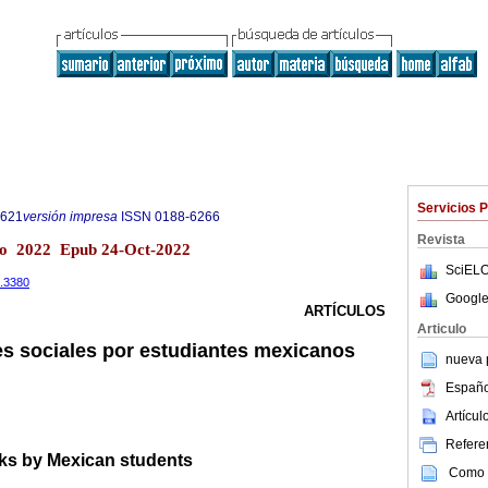
Servicios 
9621
versión impresa
ISSN
0188-6266
Revista
co 2022 Epub 24-Oct-2022
SciELO
2.3380
Google
ARTÍCULOS
Articulo
des sociales por estudiantes mexicanos
nueva p
Españo
Artícu
Referen
rks by Mexican students
Como c