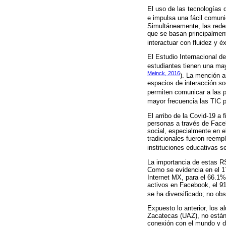
El uso de las tecnologías d
e impulsa una fácil comun
Simultáneamente, las redes
que se basan principalment
interactuar con fluidez y éx
El Estudio Internacional de
estudiantes tienen una may
Meinck, 2016
). La mención a
espacios de interacción so
permiten comunicar a las p
mayor frecuencia las TIC po
El arribo de la Covid-19 a
personas a través de Faceb
social, especialmente en 
tradicionales fueron reemp
instituciones educativas s
La importancia de estas RS 
Como se evidencia en el 17
Internet MX, para el 66.1%
activos en Facebook, el 9
se ha diversificado; no o
Expuesto lo anterior, los 
Zacatecas (UAZ), no están
conexión con el mundo y d