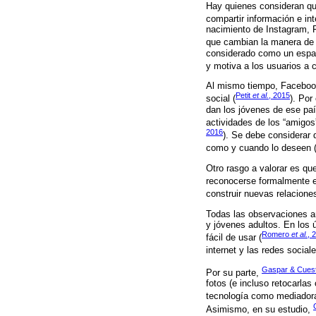
Hay quienes consideran qu
compartir información e i
nacimiento de Instagram, F
que cambian la manera de 
considerado como un espaci
y motiva a los usuarios a 
Al mismo tiempo, Facebook 
Petit
et al.
, 2015
social (
). Por
dan los jóvenes de ese paí
actividades de los “amigos
2016
). Se debe considerar 
como y cuando lo deseen 
Otro rasgo a valorar es qu
reconocerse formalmente e
construir nuevas relaciones
Todas las observaciones a
y jóvenes adultos. En los 
Romero
et al.
, 
fácil de usar (
internet y las redes sociale
Gaspar & Cuest
Por su parte,
fotos (e incluso retocarla
tecnología como mediadora
Asimismo, en su estudio,