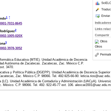
SciELO
Traduc
Enviar 
1
*
ondo
Indicadore
-0001-7031-8645
Links rela
2
 Rodríguez
Compartir
-0002-1005-020X
Otros
3
ona
Otros
-0002-3978-3052
Permali
nformática Educativa (MTIE). Unidad Académica de Docencia
idad Autónoma de Zacatecas. Zacatecas, Zac. México C.P.
ext. 3470.
cativa y Política Pública (DGEPP). Unidad Académica de Docencia Superior
catecas, Zac. México C.P. 98066. Tel. 492-925-66-90. leticia.rios@uaz.edu
ía (LC). Unidad Académica de Contaduría y Administración (UACyA). Univers
. México. C.P. 98066. Tel. 492- 922-45-77 ext. 106. alexcar2001@uaz.edu.m