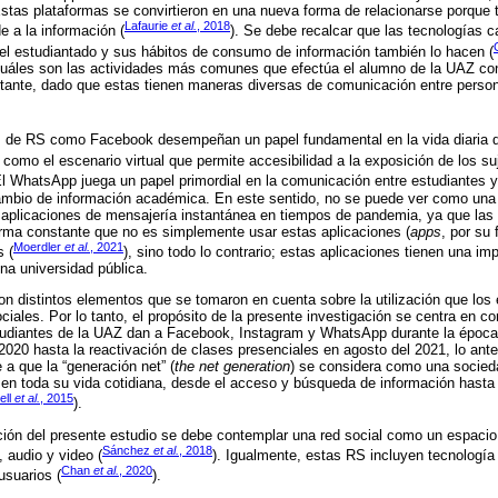
stas plataformas se convirtieron en una nueva forma de relacionarse porque
Lafaurie
et al.
, 2018
 a la información (
). Se debe recalcar que las tecnologías
del estudiantado y sus hábitos de consumo de información también lo hacen (
cuáles son las actividades más comunes que efectúa el alumno de la UAZ con 
rtante, dado que estas tienen maneras diversas de comunicación entre perso
os de RS como Facebook desempeñan un papel fundamental en la vida diaria d
 como el escenario virtual que permite accesibilidad a la exposición de los su
El WhatsApp juega un papel primordial en la comunicación entre estudiantes 
cambio de información académica. En este sentido, no se puede ver como una 
aplicaciones de mensajería instantánea en tiempos de pandemia, ya que las e
rma constante que no es simplemente usar estas aplicaciones (
apps
, por su 
Moerdler
et al.
, 2021
 (
), sino todo lo contrario; estas aplicaciones tienen una imp
na universidad pública.
on distintos elementos que se tomaron en cuenta sobre la utilización que los e
iales. Por lo tanto, el propósito de la presente investigación se centra en c
estudiantes de la UAZ dan a Facebook, Instagram y WhatsApp durante la época
 2020 hasta la reactivación de clases presenciales en agosto del 2021, lo ante
 a que la “generación net” (
the net generation
) se considera como una socied
es en toda su vida cotidiana, desde el acceso y búsqueda de información hasta
ell
et al.
, 2015
).
ción del presente estudio se debe contemplar una red social como un espacio 
Sánchez
et al.
, 2018
 audio y video (
). Igualmente, estas RS incluyen tecnología p
Chan
et al.
, 2020
usuarios (
).