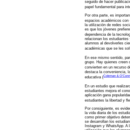
seguido de hacer publicaci
papel fundamental para int
Por otra parte, es importa
espacios académicos con el
la utilización de redes soc
es que los jóvenes prefier
dependencia de la tecnolog
relacionan los estudiantes
alumnos al devolverles cie
académicas que se les soli
En ese mismo sentido, pa
grupo. Hay quienes creen 
convierten en un recurso d
destaca la conveniencia, l
Coleman & O’Conn
educativa (
En un estudio que realiza
estudiantes mejora el cono
aplicación gana popularida
estudiantes la libertad y fl
Por consiguiente, es evide
la vida diaria de los estud
como primer objetivo deter
se desarrollan los estudi
Instagram y WhatsApp. A la 