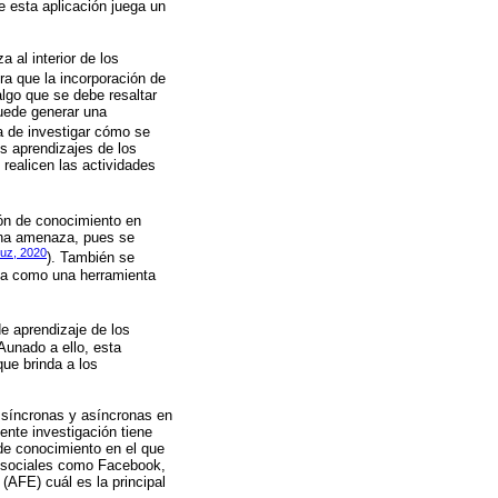
e esta aplicación juega un
 al interior de los
a que la incorporación de
algo que se debe resaltar
puede generar una
ia de investigar cómo se
s aprendizajes de los
 realicen las actividades
ón de conocimiento en
 una amenaza, pues se
z, 2020
). También se
cia como una herramienta
e aprendizaje de los
Aunado a ello, esta
que brinda a los
n síncronas y asíncronas en
sente investigación tiene
 de conocimiento en el que
s sociales como Facebook,
 (AFE) cuál es la principal