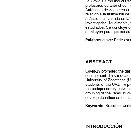
La Covid-19 impulsó el uso
profesores durante el conf
Autónoma de Zacatecas (UA
relación a la utilización d
análisis multivariado de la
investigadas. Igualmente, s
estudiados. Se concluye qu
sí influyen para que exis
Palabras clave:
Redes soc
ABSTRACT
Covid-19 promoted the dail
confinement. This researc
University of Zacatecas (U
students of the UAZ. To pr
the codependency between t
grouping of the items studi
develop do influence on a 
Keywords:
Social networks
INTRODUCCIÓN