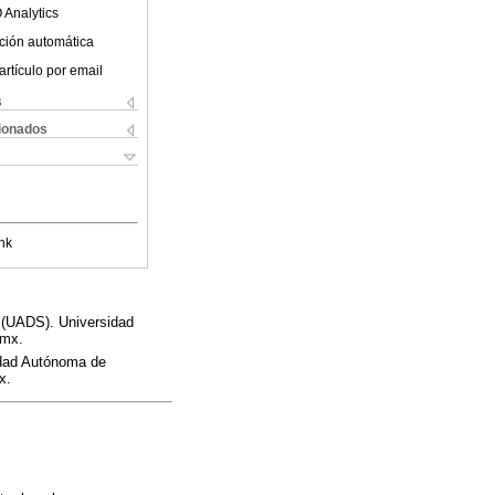
 Analytics
ción automática
artículo por email
s
cionados
nk
 (UADS). Universidad
.mx.
idad Autónoma de
x.