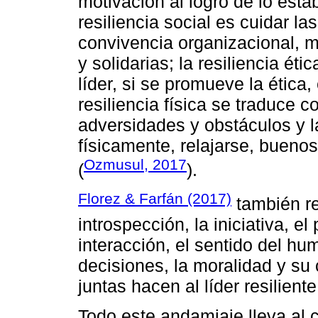
motivación al logro de lo estab
resiliencia social es cuidar la
convivencia organizacional, m
y solidarias; la resiliencia éti
líder, si se promueve la ética,
resiliencia física se traduce co
adversidades y obstáculos y l
físicamente, relajarse, bueno
Ozmusul, 2017
(
).
Florez & Farfán (2017)
también re
introspección, la iniciativa, el
interacción, el sentido del hu
decisiones, la moralidad y su
juntas hacen al líder resiliente
Todo este andamiaje lleva al