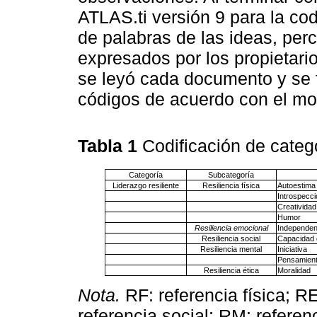
ATLAS.ti versión 9 para la cod
de palabras de las ideas, per
expresados por los propietari
se leyó cada documento y se f
códigos de acuerdo con el mod
Tabla 1
Codificación de catego
Categoría
Subcategoría
Liderazgo resiliente
Resiliencia física
Autoestima 
Introspecci
Creatividad
Humor
Resiliencia emocional
Independen
Resiliencia social
Capacidad 
Resiliencia mental
Iniciativa
Pensamiento
Resiliencia ética
Moralidad
Nota.
RF: referencia física; R
referencia social; RM: referen