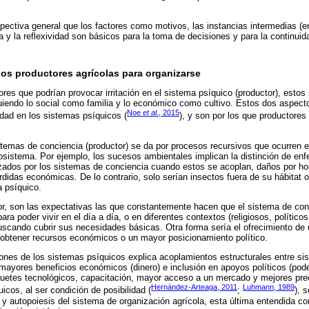
ectiva general que los factores como motivos, las instancias intermedias (ent
a y la reflexividad son básicos para la toma de decisiones y para la continuid
los productores agrícolas para organizarse
tores que podrían provocar irritación en el sistema psíquico (productor), estos
nguiendo lo social como familia y lo económico como cultivo. Estos dos aspect
Noe
et al.
, 2015
idad en los sistemas psíquicos (
), y son por los que productores
istemas de conciencia (productor) se da por procesos recursivos que ocurren
istema. Por ejemplo, los sucesos ambientales implican la distinción de en
zados por los sistemas de conciencia cuando estos se acoplan, daños por hon
rdidas económicas. De lo contrario, solo serían insectos fuera de su hábitat 
a psíquico.
ior, son las expectativas las que constantemente hacen que el sistema de con
ara poder vivir en el día a día, o en diferentes contextos (religiosos, políticos
buscando cubrir sus necesidades básicas. Otra forma sería el ofrecimiento de 
 obtener recursos económicos o un mayor posicionamiento político.
iones de los sistemas psíquicos explica acoplamientos estructurales entre s
mayores beneficios económicos (dinero) e inclusión en apoyos políticos (poder
uetes tecnológicos, capacitación, mayor acceso a un mercado y mejores pr
Hernández-Arteaga, 2011
Luhmann, 1989
icos, al ser condición de posibilidad (
;
), 
y autopoiesis del sistema de organización agrícola, esta última entendida c