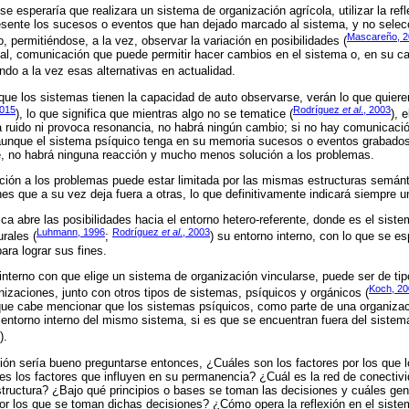
se esperaría que realizara un sistema de organización agrícola, utilizar la ref
resente los sucesos o eventos que han dejado marcado al sistema, y no selec
Mascareño, 
 permitiéndose, a la vez, observar la variación en posibilidades (
al, comunicación que puede permitir hacer cambios en el sistema o, en su cas
endo a la vez esas alternativas en actualidad.
ue los sistemas tienen la capacidad de auto observarse, verán lo que quiere
2015
Rodríguez
et al
., 2003
), lo que significa que mientras algo no se tematice (
), 
 ruido ni provoca resonancia, no habrá ningún cambio; si no hay comunicació
aunque el sistema psíquico tenga en su memoria sucesos o eventos grabados,
, no habrá ninguna reacción y mucho menos solución a los problemas.
ción a los problemas puede estar limitada por las mismas estructuras semán
es que a su vez deja fuera a otras, lo que definitivamente indicará siempre u
ca abre las posibilidades hacia el entorno hetero-referente, donde es el siste
Luhmann, 1996
Rodríguez
et al
., 2003
rales (
;
) su entorno interno, con lo que se e
ara lograr sus fines.
 interno con que elige un sistema de organización vincularse, puede ser de tip
Koch, 20
nizaciones, junto con otros tipos de sistemas, psíquicos y orgánicos (
que cabe mencionar que los sistemas psíquicos, como parte de una organizac
ntorno interno del mismo sistema, si es que se encuentran fuera del sistem
).
ón sería bueno preguntarse entonces, ¿Cuáles son los factores por los que l
es los factores que influyen en su permanencia? ¿Cuál es la red de conectiv
tructura? ¿Bajo qué principios o bases se toman las decisiones y cuáles gen
or los que se toman dichas decisiones? ¿Cómo opera la reflexión en el siste