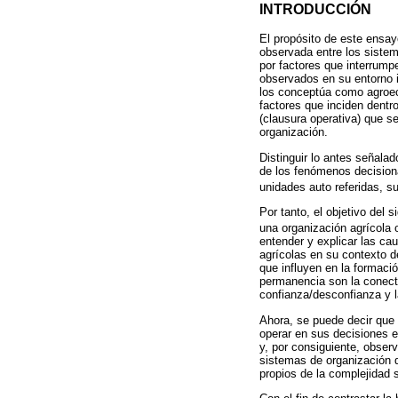
INTRODUCCIÓN
El propósito de este ensay
observada entre los sistem
por factores que interrumpe
observados en su entorno 
los conceptúa como agroeco
factores que inciden dentr
(clausura operativa) que s
organización.
Distinguir lo antes señala
de los fenómenos decision
unidades auto referidas, s
Por tanto, el objetivo del
una organización agrícola 
entender y explicar las ca
agrícolas en su contexto de
que influyen en la formaci
permanencia son la conecti
confianza/desconfianza y l
Ahora, se puede decir que l
operar en sus decisiones ex
y, por consiguiente, obser
sistemas de organización q
propios de la complejidad s