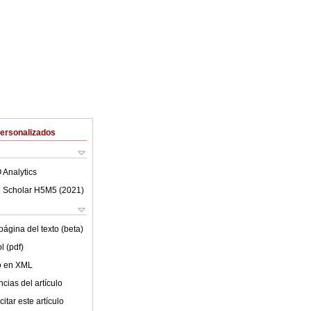
Personalizados
 Analytics
 Scholar H5M5 (
2021
)
ágina del texto (beta)
l (pdf)
lo en XML
cias del artículo
itar este artículo