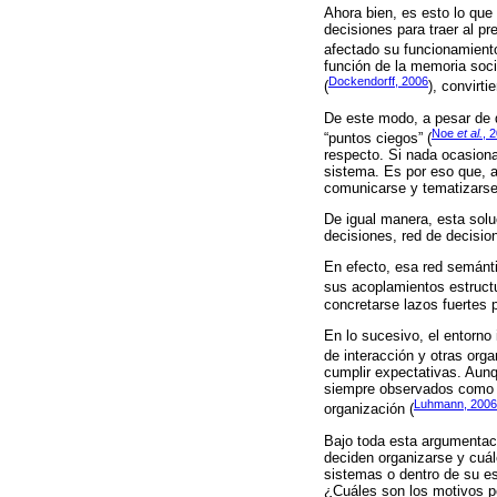
Ahora bien, es esto lo que 
decisiones para traer al p
afectado su funcionamiento,
función de la memoria soci
Dockendorff, 2006
(
), convirti
De este modo, a pesar de q
Noe
et al.
, 
“puntos ciegos” (
respecto. Si nada ocasiona
sistema. Es por eso que, 
comunicarse y tematizarse
De igual manera, esta solu
decisiones, red de decision
En efecto, esa red semánti
sus acoplamientos estructu
concretarse lazos fuertes p
En lo sucesivo, el entorno
de interacción y otras orga
cumplir expectativas. Aun
siempre observados como e
Luhmann, 2006
organización (
Bajo toda esta argumentaci
deciden organizarse y cuál
sistemas o dentro de su es
¿Cuáles son los motivos p