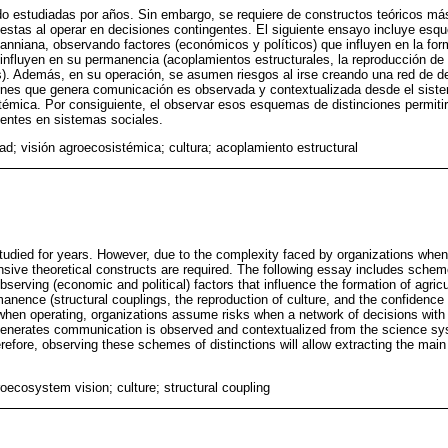
o estudiadas por años. Sin embargo, se requiere de constructos teóricos má
estas al operar en decisiones contingentes. El siguiente ensayo incluye esq
nniana, observando factores (económicos y políticos) que influyen en la fo
 influyen en su permanencia (acoplamientos estructurales, la reproducción de l
s). Además, en su operación, se asumen riesgos al irse creando una red de d
iones que genera comunicación es observada y contextualizada desde el sist
témica. Por consiguiente, el observar esos esquemas de distinciones permitirá
sentes en sistemas sociales.
ad; visión agroecosistémica; cultura; acoplamiento estructural
udied for years. However, due to the complexity faced by organizations when 
ive theoretical constructs are required. The following essay includes scheme
erving (economic and political) factors that influence the formation of agricu
manence (structural couplings, the reproduction of culture, and the confidence a
 when operating, organizations assume risks when a network of decisions with
 generates communication is observed and contextualized from the science s
efore, observing these schemes of distinctions will allow extracting the mai
roecosystem vision; culture; structural coupling