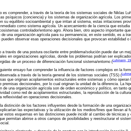
o es comprender, a través de la teoría de los sistemas sociales de Niklas L
as psíquicos (conciencia) y los sistemas de organización agrícola. Los prim
n su equilibrio socioambiental y que irritan al sistema, estas irritaciones pro
inmediato como sistema agrícola. Un acercamiento de la ciencia que estudia
sistemas controlador/entorno agro. Ahora bien, otro aspecto importante que 
o de una organización agrícola para su permanencia; en este sentido, es a tra
e pueden observar esas operaciones decisionales que provocan estabilidad o 
do a través de una postura oscilante entre problema/solución puede dar un mej
ales en organizaciones agrícolas, donde los problemas podrían ser explicado
Luhmann, 1
urgidas de un proceso de diferenciación funcional sistema/entorno (
 siguiente ensayo fue comprender la influencia de factores complejos en la fo
Luhma
observada a través de la teoría general de los sistemas sociales (TSS) (
usas que originan acoplamientos estructurales entre sistemas y cómo operan 
 premisas decisionales, por lo cual originan la unidad de la diferencia. La hip
ón de una organización agrícola son de orden económico y político, en tanto 
vidad como red de acoplamientos estructurales, la reproducción de la cultura,
a reflexividad en operaciones decisionales.
a distinción de los factores influyentes desde la formación de una organizaci
plicarían las expectativas y la utilización de los medios/fines que llevan al
var estos esquemas en las distinciones puede incidir al cambio de técnicas y 
ue permitan abrirse a otros campos de posibilidades y reestructurar el siste
ocial.