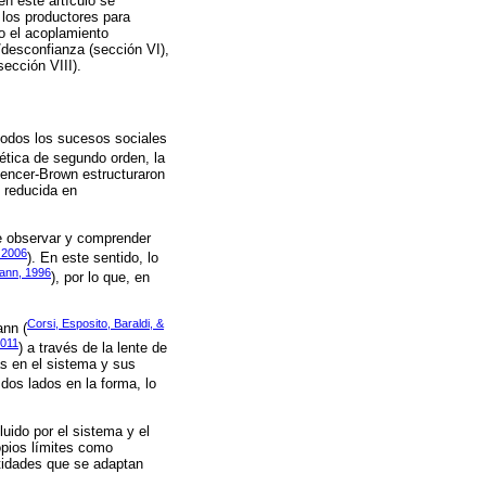
en este artículo se
 los productores para
o el acoplamiento
a/desconfianza (sección VI),
sección VIII).
 todos los sucesos sociales
nética de segundo orden, la
encer-Brown estructuraron
 reducida en
de observar y comprender
 2006
). En este sentido, lo
ann, 1996
), por lo que, en
Corsi, Esposito, Baraldi, &
ann (
2011
) a través de la lente de
s en el sistema y sus
dos lados en la forma, lo
uido por el sistema y el
opios límites como
tidades que se adaptan