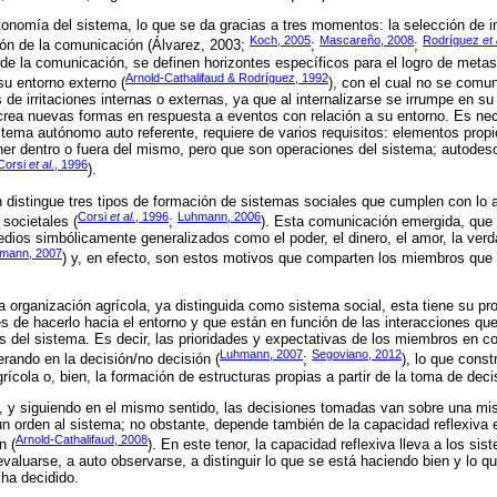
utonomía del sistema, lo que se da gracias a tres momentos: la selección de 
Koch, 2005
Mascareño, 2008
Rodríguez
et 
ión de la comunicación (Álvarez, 2003;
;
;
de la comunicación, se definen horizontes específicos para el logro de meta
Arnold-Cathalifaud & Rodríguez, 1992
su entorno externo (
), con el cual no se comun
e irritaciones internas o externas, ya que al internalizarse se irrumpe en su e
rea nuevas formas en respuesta a eventos con relación a su entorno. Es nec
stema autónomo auto referente, requiere de varios requisitos: elementos propi
er dentro o fuera del mismo, pero que son operaciones del sistema; autodescr
Corsi
et al.
, 1996
).
distingue tres tipos de formación de sistemas sociales que cumplen con lo 
Corsi
et al.
, 1996
Luhmann, 2006
 societales (
;
). Esta comunicación emergida, que 
medios simbólicamente generalizados como el poder, el dinero, el amor, la ver
mann, 2007
) y, en efecto, son estos motivos que comparten los miembros que 
 organización agrícola, ya distinguida como sistema social, esta tiene su p
des de hacerlo hacia el entorno y que están en función de las interacciones q
 del sistema. Es decir, las prioridades y expectativas de los miembros en c
Luhmann, 2007
Segoviano, 2012
erando en la decisión/no decisión (
;
), lo que const
ícola o, bien, la formación de estructuras propias a partir de la toma de deci
or, y siguiendo en el mismo sentido, las decisiones tomadas van sobre una mi
n orden al sistema; no obstante, depende también de la capacidad reflexiva 
Arnold-Cathalifaud, 2008
n (
). En este tenor, la capacidad reflexiva lleva a los si
valuarse, a auto observarse, a distinguir lo que se está haciendo bien y lo q
 ha decidido.