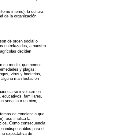
orno interno), la cultura
ad de la organización
 son de orden social o
os entrelazados, a nuestro
 agrícolas deciden
 en su medio, que hemos
fermedades y plagas:
gos, virus y bacterias,
o alguna manifestación
ciencia se involucre en
, educativos, familiares,
un servicio o un bien,
istemas de conciencia que
); eso implica la
ecios. Como consecuencia
son indispensables para el
omo expectativa de