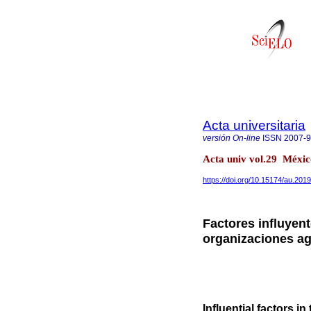
Acta universitaria
versión On-line
ISSN
2007-
Acta univ vol.29 Méxi
https://doi.org/10.15174/au.201
Factores influyen
organizaciones a
Influential factors i