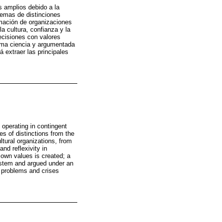
s amplios debido a la
uemas de distinciones
rmación de organizaciones
a cultura, confianza y la
ecisiones con valores
ema ciencia y argumentada
 extraer las principales
operating in contingent
s of distinctions from the
ltural organizations, from
nd reflexivity in
 own values is created; a
ystem and argued under an
n problems and crises