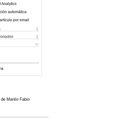
 Analytics
ción automática
artículo por email
s
cionados
nk
 de Manlio Fabio