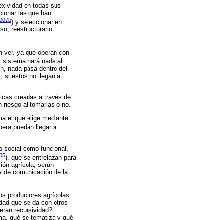
lexividad en todas sus
cionar las que han
2007b
) y seleccionar en
o, reestructurarlo
n ver, ya que operan con
el sistema hará nada al
n, nada pasa dentro del
 si estos no llegan a
ticas creadas a través de
n riesgo al tomarlas o no.
ma el que elige mediante
spera puedan llegar a
o social como funcional,
05
), que se entrelazan para
ión agrícola, serán
a de comunicación de la
os productores agrícolas
idad que se da con otros
eran recursividad?
ma, qué se tematiza y qué