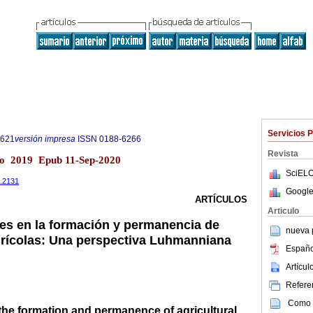
Servicios 
9621
versión impresa
ISSN
0188-6266
Revista
co 2019 Epub 11-Sep-2020
SciELO
9.2131
Google
ARTÍCULOS
Articulo
tes en la formación y permanencia de
nueva p
grícolas: Una perspectiva Luhmanniana
Españo
Artícu
Referen
Como c
n the formation and permanence of agricultural