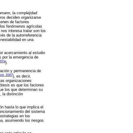
uhmann, la complejidad
eros deciden organizarse
vienen de factores
 los fenómenos agrícolas
nos interesa tratar son los
vés de la autorreferencia
inestabilidad en una
or acercamiento al estudio
s por la emergencia de
997a
).
rmación y permanencia de
nn, 2007
), es decir,
las organizaciones
ótesis es que los factores
que los que determinan su
 la distinción
ón hasta lo que implica el
 funcionamiento del sistema
estrategias en los
ma, asumiendo los riesgos