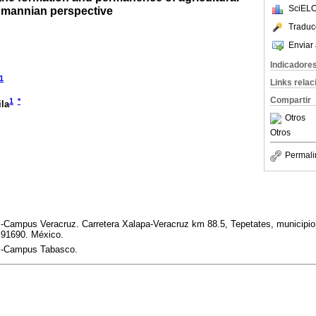
SciELO
hmannian perspective
Traduc
Enviar 
Indicadore
1
Links rela
Compartir
1
*
la
Otros
Otros
Permali
-Campus Veracruz. Carretera Xalapa-Veracruz km 88.5, Tepetates, municipio
 91690. México.
s-Campus Tabasco.