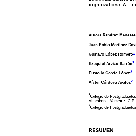
organizations: A Lu
Aurora Ramírez Meneses
Juan Pablo Martínez Dávi
1
Gustavo López Romero
1
Ezequiel Arvizu Barrón
2
Eustolia García López
2
Víctor Córdova Ávalos
1
Colegio de Postgraduados
Altamirano, Veracruz. C.P.
2
Colegio de Postgraduado
RESUMEN