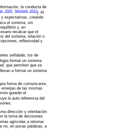
información, la conducta de
al
., 2003
Stichweh, 2012
;
). Al
s y expectativas, creando
ica el sistema; sin
quilibrio y, en
esario recalcar que el
os del sistema; relación o
ipciones; reflexividad y
antes señalado, los de
logra formar un sistema
dad, que permiten que se
llevan a formar un sistema
ropia forma de comunicarse,
ue emerjan de las mismas
omún guiarán el
ruye la auto referencia del
siones.
sma dirección y orientación
en la toma de decisiones
stemas agrícolas a retomar
ue no, en pocas palabras, a