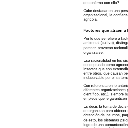
se confirma con ello?
Cabe destacar en una persp
organizacional, la confianz
agrícola.
Factores que atraen a 
Por lo que se refiere a fac
ambiental (cultivo), disti
parecer, provocan racional
organizarse.
Esa racionalidad en los s
conceptuado como agroecos
insectos que son externali
entre otros, que causan pé
inobservable por el sistem
Con referencia en lo anter
diferentes organizaciones p
científico, etc.), siempre 
empleos que le garanticen
Es decir, la toma de decis
se organizan para obtener 
obtención de insumos, paq
de esto, los sistemas psíqu
logro de una comunicación 