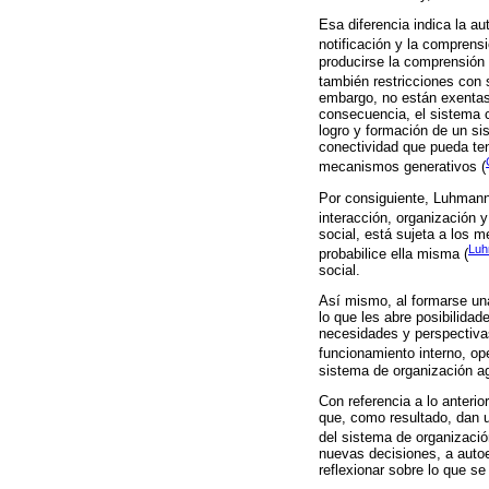
Esa diferencia indica la a
notificación y la comprens
producirse la comprensión 
también restricciones con 
embargo, no están exentas d
consecuencia, el sistema c
logro y formación de un si
conectividad que pueda ten
mecanismos generativos (
Por consiguiente, Luhmann 
interacción, organización y
social, está sujeta a los 
Luh
probabilice ella misma (
social.
Así mismo, al formarse una
lo que les abre posibilida
necesidades y perspectivas
funcionamiento interno, op
sistema de organización agr
Con referencia a lo anteri
que, como resultado, dan u
del sistema de organizació
nuevas decisiones, a autoe
reflexionar sobre lo que se