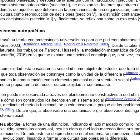
 hipótesis planteada, y después de la apertura con la introducción (sección I), 
como sistema autopoiético (sección II), se analizan los factores que atraen a
, además de aquellos que determinan la permanencia de una organización, com
a cultura como reproducción de decisiones (sección V), la distinción confianz
nes decisionales (sección VII) y, finalmente, se reflexiona sobre lo expuesto (
sistema autopoiético
truyó su teoría con pretensiones universalistas para que pudieran abarcarse
Hernández-Arteaga, 2011
Rodríguez & Nafarrate, 2003
varez, 2003;
;
). Desde la ciber
aturana, los trabajos de Parsons, Husserl y la modelación matemática de Sp
ascareño, 2016) en la que se expone una sociedad compleja que, a su vez, es
 complejidad está basada en la sociedad como objeto de estudio, que trata 
Luhmann,
 que toda observación se construye como la unidad de la diferencia (
Luhm
nn es la comunicación como elemento principal que sustenta lo social (
iene su propia forma de reducir su complejidad al comunicarse.
ión puede ser observada a través del planteamiento constructivista de Luhm
Hernández-Arteaga, 
ce cómo son construidos los hechos en un sistema social (
, mediante el método funcional, se puede observar el porqué de los problema
as, 2016
). De ahí que, al observarse una comunicación, el observador distinga 
istema social.
tea abordar la forma de una distinción, indicando el lado marcado como lo incl
cluido; siendo las cosas así, resulta claro que el lado marcado tiene sus pr
operaciones. De todo esto se desprende que en el sistema se promueven iden
, evolucionan, llegando a formar una cultura que opera en la diferencia.