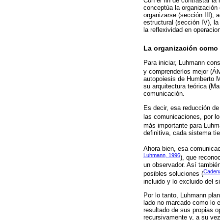
Con el fin de contrastar la
conceptúa la organización 
organizarse (sección III)
estructural (sección IV), l
la reflexividad en operacio
La organización como 
Para iniciar, Luhmann cons
y comprenderlos mejor (Ál
autopoiesis de Humberto M
su arquitectura teórica (M
comunicación.
Es decir, esa reducción de
las comunicaciones, por lo
más importante para Luhma
definitiva, cada sistema t
Ahora bien, esa comunicac
Luhmann, 1996
), que recono
un observador. Así también
Caden
posibles soluciones (
incluido y lo excluido del s
Por lo tanto, Luhmann plan
lado no marcado como lo ex
resultado de sus propias 
recursivamente y, a su vez