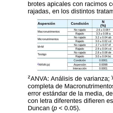
brotes apicales con racimos c
rajadas, en los distintos trata
N
Aspersión
Condición
(%)
No rajado
2.6 ± 0.08 f
Macronutrimentos
Rajado
3.3 ± 0.08 a
No rajado
3.2 ± 0.04 ab
Micronutrimentos
Rajado
3.0 ± 0.02 cd
No rajado
2.7 ± 0.07 ef
M+M
Rajado
2.9 ± 0.04 cd
No rajado
2.8 ± 0.08 de
Testigo
Rajado
3.0 ± 0.04 bc
Condición
0.0001
z
ANVA (p)
Aspersión
0.0098
Interacción
0.0001
z
ANVA: Análisis de varianza;
completa de Macronutrimentos
error estándar de la media, d
con letra diferentes difieren 
Duncan (
p
< 0.05).