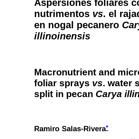
Aspersiones foliares c
nutrimentos
vs
. el raj
en nogal pecanero
Car
illinoinensis
Macronutrient and micr
foliar sprays
vs
. water 
split in pecan
Carya illi
*
Ramiro Salas-Rivera