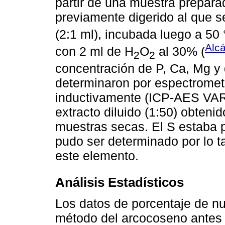
partir de una muestra prepara
previamente digerido al que s
(2:1 ml), incubada luego a 5
Alc
con 2 ml de H
O
al 30% (
2
2
concentración de P, Ca, Mg y 
determinaron por espectromet
inductivamente (ICP-AES VARI
extracto diluido (1:50) obtenid
muestras secas. El S estaba p
pudo ser determinado por lo t
este elemento.
Análisis Estadísticos
Los datos de porcentaje de nu
método del arcocoseno antes 