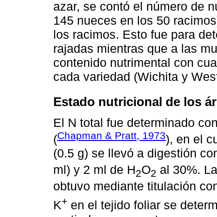
azar, se contó el número de 
145 nueces en los 50 racimos
los racimos. Esto fue para de
rajadas mientras que a las mu
contenido nutrimental con cuat
cada variedad (Wichita y West
Estado nutricional de los á
El N total fue determinado co
Chapman & Pratt, 1973
(
), en el 
(0.5 g) se llevó a digestión 
ml) y 2 ml de H
O
al 30%. La
2
2
obtuvo mediante titulación co
+
K
en el tejido foliar se dete