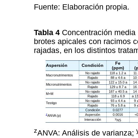
Fuente: Elaboración propia.
Tabla 4
Concentración media 
brotes apicales con racimos c
rajadas, en los distintos trata
Fe
Aspersión
Condición
(ppm)
(
No rajado
118 ± 1.2 a
11 
Macronutrimentos
Rajado
88 ± 4.6 a
10 
No rajado
122 ± 15.0 a
14 
Micronutrimentos
Rajado
129 ± 8.7 a
16 
No rajado
187 ± 40.5 a
14 
M+M
Rajado
118 ± 6.9
a 13
No rajado
93 ± 4.4 a
9 
Testigo
Rajado
76 ± 5.8 a
9 
Condición
0.0277
z
Aspersión
0.0016
<0
ANVA (p)
y
Interacción
NS
z
ANVA: Análisis de varianza;