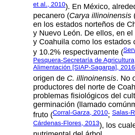
et al., 2010
). En México, alrede
pecanero (
Carya illinoinensis
(
en los estados norteños de C
y Nuevo León. De ellos, en e
y Coahuila como los estados 
Serv
y 10.2% respectivamente (
Pesquera-Secretaría de Agricultura
Alimentación [SIAP-Sagarpa], 2016
origen de
C. illinoinensis
. No 
productores del norte de Coah
problemas fisiológicos del cul
germinación (llamado comúnmen
Corral-Garza, 2010
Salas-R
fruto (
;
Cárdenas-Flores, 2013
), los cua
nutrimental del árbol.