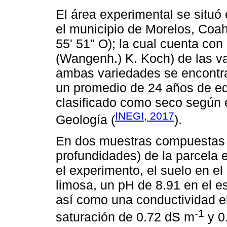
El área experimental se situó
el municipio de Morelos, Coah
55' 51" O); la cual cuenta con
(Wangenh.) K. Koch) de las v
ambas variedades se encontr
un promedio de 24 años de eda
clasificado como seco según el
INEGI, 2017
Geología (
).
En dos muestras compuestas (
profundidades) de la parcela 
el experimento, el suelo en el s
limosa, un pH de 8.91 en el est
así como una conductividad el
-1
saturación de 0.72 dS m
y 0