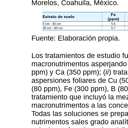
Morelos, Coahuila, México.
Fe
Estrato de suelo
(ppm)
0 cm - 30 cm
5.6
30 cm - 60 cm
5.7
Fuente: Elaboración propia.
Los tratamientos de estudio fu
macronutrimentos asperjando 
ppm) y Ca (350 ppm); (
ii
) tra
aspersiones foliares de Cu (5
(80 ppm), Fe (300 ppm), B (80
tratamiento que incluyó la m
macronutrimentos a las conce
Todas las soluciones se prep
nutrimentos sales grado analíti