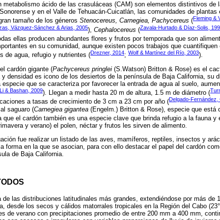
n metabolismo ácido de las crasuláceas (CAM) son elementos distintivos de l
o Sonorense y en el Valle de Tehuacán-Cuicatlán, las comunidades de plantas
Fleming & 
gran tamaño de los géneros
Stenocereus, Carnegiea, Pachycereus
(
zas, Vázquez-Sánchez & Arias, 2005
Zavala-Hurtado & Díaz-Solis, 19
),
Cephalocereus
(
Todas ellas producen abundantes flores y frutos por temporada que son aliment
mportantes en su comunidad, aunque existen pocos trabajos que cuantifiquen 
Drezner, 2014
Wolf & Martínez del Río, 2003
de agua, refugio y nutrientes (
;
).
el cardón gigante (
Pachycereus pringlei
(S.Watson) Britton & Rose) es el ca
 densidad es icono de los desiertos de la península de Baja California, su dis
a especie que se caracteriza por favorecer la entrada de agua al suelo, aumen
Li & Bashan, 2009
Tur
). Llegan a medir hasta 20 m de altura, 1.5 m de diámetro (
Delgado-Fernández, G
ficaciones a tasas de crecimiento de 3 cm a 23 cm por año (
al saguaro (
Carnegiea gigantea
(Engelm.) Britton & Rose), especie que está
za que el cardón también es una especie clave que brinda refugio a la fauna y
primavera y verano) el polen, néctar y frutos les sirven de alimento.
gación fue realizar un listado de las aves, mamíferos, reptiles, insectos y ar
la forma en la que se asocian, para con ello destacar el papel del cardón co
sula de Baja California.
TODOS
a de las distribuciones latitudinales más grandes, extendiéndose por más de 1
ia, desde los secos y cálidos matorrales tropicales en la Región del Cabo (23
es de verano con precipitaciones promedio de entre 200 mm a 400 mm, contin