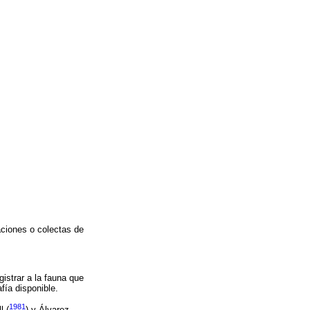
aciones o colectas de
istrar a la fauna que
afía disponible.
1981
l (
) y Álvarez-