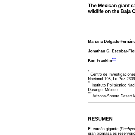
The Mexican giant ca
wildlife on the Baja 
Mariana Delgado-Fernán
Jonathan G. Escobar-Flo
***
Kim Franklin
*
Centro de Investigaciones 
Nacional 195, La Paz 2309
**
Instituto Politécnico Na
Durango, México.
***
Arizona-Sonora Desert 
RESUMEN
El cardón gigante (
Pachyce
gran biomasa es reservorio 