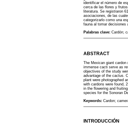
identificar el número de e
cerca de las flores y fruto
literatura. Se registraron 
asociaciones, de las cuale
categorizarlo como una esp
fauna al tomar decisiones
Palabras clave:
Cardón; c
ABSTRACT
The Mexican giant cardon 
immense cacti serve as rese
objectives of the study wer
advantage of the cactus. C
plant were photographed an
with cardons were found, 2
in the flowering and fruiti
species for the Sonoran De
Keywords:
Cardon; camera
INTRODUCCIÓN