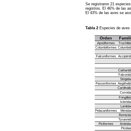
Se registraron 21 especies
registros. El 46% de las a
El 43% de las aves se asoc
Tabla 2
Especies de aves q
Orden
Famil
Apodiformes
Trochili
Columbiformes
Columbi
Falconiformes
Accipitri
Catharti
Falconid
Strigida
Passeriformes
Aegithali
Cardinali
Corvida
Fringilli
Icterida
Laniida
Pelacaniformes
Mimida
Remizid
Tyrannid
Piciformes
Ardeida
Picida