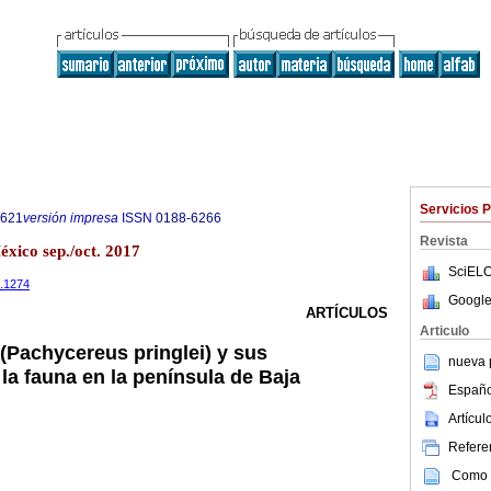
Servicios 
9621
versión impresa
ISSN
0188-6266
Revista
éxico sep./oct. 2017
SciELO
7.1274
Google
ARTÍCULOS
Articulo
 (Pachycereus pringlei) y sus
nueva p
la fauna en la península de Baja
Españo
Artícu
Referen
Como c