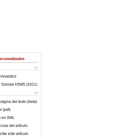
Personalizados
 Analytics
 Scholar H5M5 (
2021
)
ágina del texto (beta)
l (pdf)
lo en XML
cias del artículo
itar este artículo