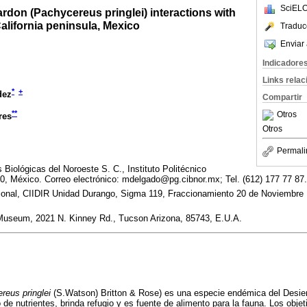
SciELO
rdon (Pachycereus pringlei) interactions with
California peninsula, Mexico
Traduc
Enviar 
Indicadore
Links rela
*
+
dez
Compartir
**
Otros
res
Otros
Permali
Biológicas del Noroeste S. C., Instituto Politécnico
0, México. Correo electrónico: mdelgado@pg.cibnor.mx; Tel. (612) 177 77 87.
cional, CIIDIR Unidad Durango, Sigma 119, Fraccionamiento 20 de Noviembre 
Museum, 2021 N. Kinney Rd., Tucson Arizona, 85743, E.U.A.
reus pringlei
(S.Watson) Britton & Rose) es una especie endémica del Desie
de nutrientes, brinda refugio y es fuente de alimento para la fauna. Los objet