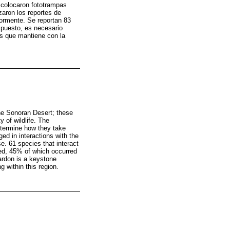
e colocaron fototrampas
zaron los reportes de
iormente. Se reportan 83
expuesto, es necesario
es que mantiene con la
he Sonoran Desert; these
y of wildlife. The
determine how they take
ed in interactions with the
e. 61 species that interact
ded, 45% of which occurred
cardon is a keystone
 within this region.