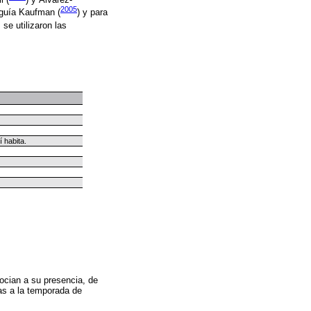
2005
a guía Kaufman (
) y para
 se utilizaron las
.
í habita.
ocian a su presencia, de
as a la temporada de