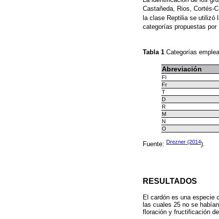
Castañeda, Rios, Cortés-C
la clase Reptilia se utiliz
categorías propuestas por 
Tabla 1
Categorías emplea
Abreviación
Fl
Fr
T
D
R
M
N
O
Drezner (2014
Fuente:
).
RESULTADOS
El cardón es una especie c
las cuales 25 no se habían
floración y fructificación d