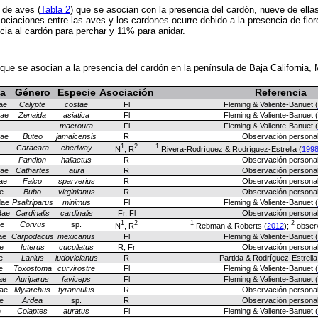
 de aves (
Tabla 2
) que se asocian con la presencia del cardón, nueve de ell
sociaciones entre las aves y los cardones ocurre debido a la presencia de flor
ia al cardón para perchar y 11% para anidar.
ue se asocian a la presencia del cardón en la península de Baja California,
ia
Género
Especie
Asociación
Referencia
dae
Calypte
costae
Fl
Fleming & Valiente-Banuet (
dae
Zenaida
asiatica
Fl
Fleming & Valiente-Banuet (
macroura
Fl
Fleming & Valiente-Banuet (
dae
Buteo
jamaicensis
R
Observación persona
1
2
1
Caracara
cheriway
N
, R
Rivera-Rodríguez & Rodríguez-Estrella (
199
Pandion
haliaetus
R
Observación persona
dae
Cathartes
aura
R
Observación persona
ae
Falco
sparverius
R
Observación persona
e
Bubo
virginianus
R
Observación persona
dae
Psaltriparus
minimus
Fl
Fleming & Valiente-Banuet (
dae
Cardinalis
cardinalis
Fr, Fl
Observación persona
1
2
1
2
e
Corvus
sp.
N
, R
Rebman & Roberts (
2012
);
observ
dae
Carpodacus
mexicanus
Fl
Fleming & Valiente-Banuet (
e
Icterus
cucullatus
R, Fr
Observación persona
e
Lanius
ludovicianus
R
Partida & Rodríguez-Estrella
e
Toxostoma
curvirostre
Fl
Fleming & Valiente-Banuet (
ae
Auriparus
faviceps
Fl
Fleming & Valiente-Banuet (
ae
Myiarchus
tyrannulus
R
Observación persona
e
Ardea
sp.
R
Observación persona
e
Colaptes
auratus
Fl
Fleming & Valiente-Banuet (