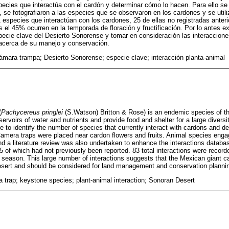
species que interactúa con el cardón y determinar cómo lo hacen. Para ello s
s, se fotografiaron a las especies que se observaron en los cardones y se utili
61 especies que interactúan con los cardones, 25 de ellas no registradas anter
s el 45% ocurren en la temporada de floración y fructificación. Por lo antes 
ecie clave del Desierto Sonorense y tomar en consideración las interaccion
 acerca de su manejo y conservación.
ámara trampa; Desierto Sonorense; especie clave; interacción planta-animal
(
Pachycereus pringlei
(S.Watson) Britton & Rose) is an endemic species of t
rvoirs of water and nutrients and provide food and shelter for a large diversit
e to identify the number of species that currently interact with cardons and 
amera traps were placed near cardon flowers and fruits. Animal species engag
d a literature review was also undertaken to enhance the interactions databas
5 of which had not previously been reported. 83 total interactions were recor
ng season. This large number of interactions suggests that the Mexican giant 
sert and should be considered for land management and conservation planning
 trap; keystone species; plant-animal interaction; Sonoran Desert