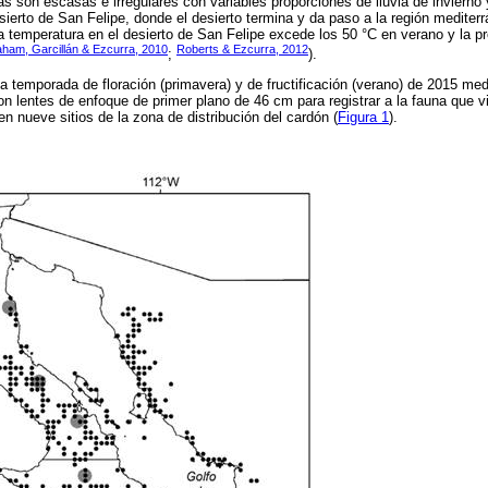
as son escasas e irregulares con variables proporciones de lluvia de invierno
esierto de San Felipe, donde el desierto termina y da paso a la región mediter
La temperatura en el desierto de San Felipe excede los 50 °C en verano y la p
ham, Garcillán & Ezcurra, 2010
Roberts & Ezcurra, 2012
;
).
la temporada de floración (primavera) y de fructificación (verano) de 2015 me
n lentes de enfoque de primer plano de 46 cm para registrar a la fauna que vi
n nueve sitios de la zona de distribución del cardón (
Figura 1
).