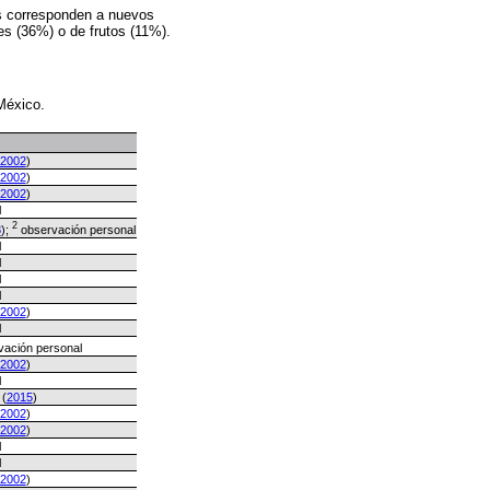
as corresponden a nuevos
es (36%) o de frutos (11%).
 México.
2002
)
2002
)
2002
)
l
2
8
);
observación personal
l
l
l
l
2002
)
l
ación personal
2002
)
l
 (
2015
)
2002
)
2002
)
l
l
2002
)