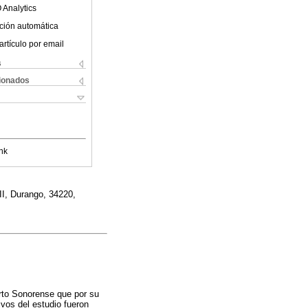
 Analytics
ción automática
artículo por email
s
cionados
nk
II, Durango, 34220,
rto Sonorense que por su
ivos del estudio fueron