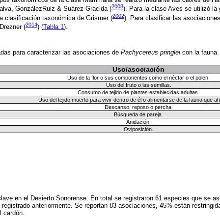
2008
alva, GonzálezRuiz & Suárez-Gracida (
). Para la clase Aves se utilizó l
2002
ó la clasificación taxonómica de Grismer (
). Para clasificar las asociaciones
2014
Drezner (
) (
Tabla 1
).
das para caracterizar las asociaciones de
Pachycereus pringlei
con la fauna
Uso/asociación
Uso de la flor o sus componentes como el néctar o el polen.
Uso del fruto o las semillas.
Consumo de tejido de plantas establecidas adultas.
Uso del tejido muerto para vivir dentro de él o alimentarse de la fauna que ah
Descanso, reposo o percha.
Búsqueda de pareja.
Anidación.
Oviposición.
lave en el Desierto Sonorense. En total se registraron 61 especies que se as
 registrado anteriormente. Se reportan 83 asociaciones, 45% están restringid
el cardón.