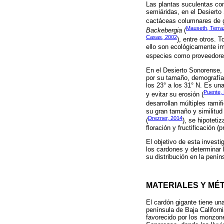
Las plantas suculentas co
semiáridas, en el Desiert
cactáceas columnares de 
Mauseth, Terra
Backebergia
(
Casas, 2002
), entre otros. 
ello son ecológicamente i
especies como proveedores 
En el Desierto Sonorense, 
por su tamaño, demografía y
los 23° a los 31° N. Es un
Puente, 
y evitar su erosión (
desarrollan múltiples rami
su gran tamaño y similitud 
Drezner, 2014
(
), se hipoteti
floración y fructificación (
El objetivo de esta investi
los cardones y determinar 
su distribución en la penín
MATERIALES Y MÉ
El cardón gigante tiene un
península de Baja Californ
favorecido por los monzon