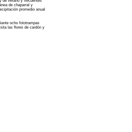
 y de verano y frecuentes
ránea de chaparral y
recipitación promedio anual
diante ocho fototrampas
sita las flores de cardón y