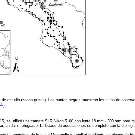
.
s de estudio (zonas grises). Los puntos negros muestran los sitios de observ
95
).
15, se utilizó una cámara SLR Nikon 5100 con lente 18 mm - 200 mm para reg
har, anidar o refugiarse. El listado de asociaciones se completó con la bibliogr
rupos taxonómicos de la clase Mammalia se realizó mediante las claves de Hal