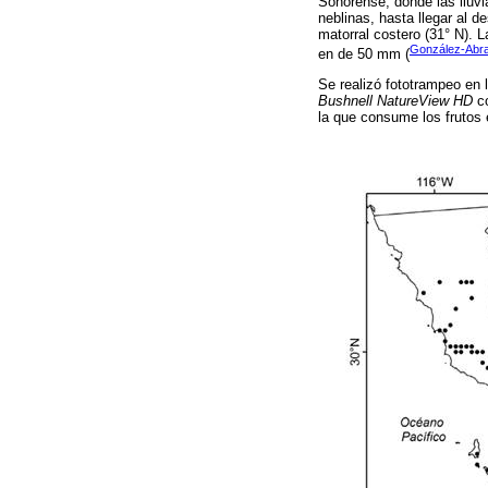
Sonorense, donde las lluvi
neblinas, hasta llegar al d
matorral costero (31° N). 
González-Abra
en de 50 mm (
Se realizó fototrampeo en 
Bushnell NatureView HD
co
la que consume los frutos e