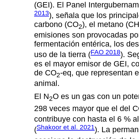
(GEI). El Panel Intergubernam
2013
), señala que los principa
carbono (CO
), el metano (C
2
emisiones son provocadas por 
fermentación entérica, los de
FAO 2018
uso de la tierra (
). Se
es el mayor emisor de GEI, c
de CO
-eq, que representan e
2
animal.
El N
O es un gas con un pote
2
298 veces mayor que el del 
contribuye con hasta el 6 % al
Shakoor et al. 2021
(
). La perman