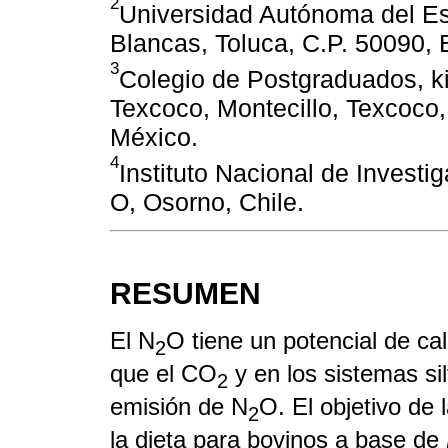
2
Universidad Autónoma del Est
Blancas, Toluca, C.P. 50090,
3
Colegio de Postgraduados, ki
Texcoco, Montecillo, Texcoco
México.
4
Instituto Nacional de Investi
O, Osorno, Chile.
RESUMEN
El N
O tiene un potencial de c
2
que el CO
y en los sistemas sil
2
emisión de N
O. El objetivo de 
2
la dieta para bovinos a base de