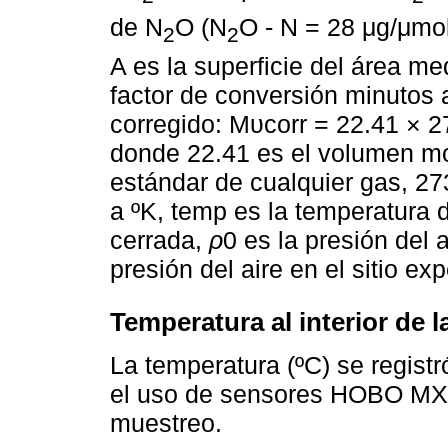
de N
O (N
O - N = 28 μg/μmo
2
2
A es la superficie del área m
factor de conversión minutos 
corregido: Mυcorr = 22.41 × 2
donde 22.41 es el volumen mol
estándar de cualquier gas, 27
a ºK, temp es la temperatura 
cerrada,
ρ
0 es la presión del 
presión del aire en el sitio ex
Temperatura al interior de 
La temperatura (ºC) se regist
el uso de sensores HOBO MX
muestreo.