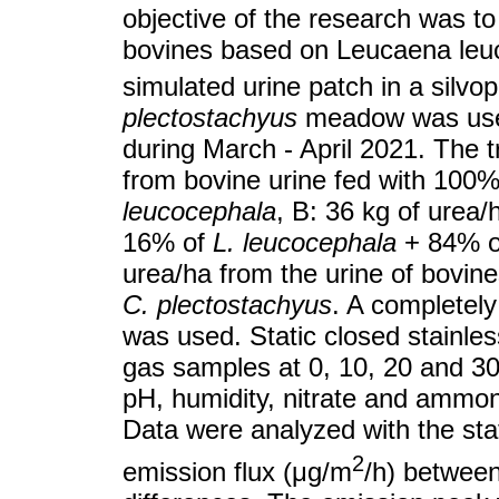
objective of the research was to 
bovines based on Leucaena leu
simulated urine patch in a silvo
plectostachyus
meadow was used
during March - April 2021. The 
from bovine urine fed with 100
leucocephala
, B: 36 kg of urea/
16% of
L. leucocephala
+ 84% 
urea/ha from the urine of bovin
C. plectostachyus
. A completely
was used. Static closed stainle
gas samples at 0, 10, 20 and 3
pH, humidity, nitrate and ammon
Data were analyzed with the sta
2
emission flux (μg/m
/h) between