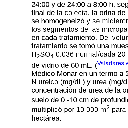
24:00 y de 24:00 a 8:00 h, s
final de la colecta, la orina 
se homogeneizó y se midieron 
los segmentos de las micropar
en cada tratamiento. Del volu
tratamiento se tomó una muest
H
SO
0.036 normal/cada 20 m
2
4
Valadares e
de vidrio de 60 mL. (
Médico Monar en un termo a 2 
N ureico (mg/dL) y urea (mg/dL
concentración de urea de la or
suelo de 0 -10 cm de profund
2
multiplicó por 10 000 m
para 
hectárea.