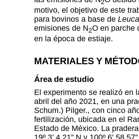
2
motivo, el objetivo de este tra
para bovinos a base de
Leuca
emisiones de N
O en parche 
2
en la época de estiaje.
MATERIALES Y MÉTO
Área de estudio
El experimento se realizó en 
abril del año 2021, en una pr
Schum.) Pilger., con cinco añ
fertilización, ubicada en el 
Estado de México. La pradera
19º 3’ 4.21” N y 100º 6’ 58.57