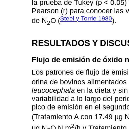
la prueba de Tukey (p < 0.05) 
Pearson (r) para conocer las v
Steel y Torrie 1980
de N
O (
).
2
RESULTADOS Y DISCU
Flujo de emisión de óxido n
Los patrones de flujo de emis
orina de bovinos alimentados 
leucocephala
en la dieta y si
variabilidad a lo largo del p
pico de emisión en el segundo
(Tratamiento A con 17.49 μg 
2
μg N
O N m
/h y Tratamiento