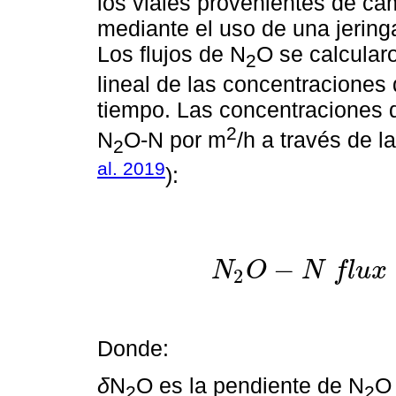
los viales provenientes de ca
mediante el uso de una jering
Los flujos de N
O se calcularo
2
lineal de las concentraciones 
tiempo. Las concentraciones 
2
N
O-N por m
/h a través de l
2
al. 2019
):
−
N
O
N
f
l
u
x
2
N
2
O
-
N
f
l
u
x
=
Donde:
δ
N
O es la pendiente de N
O
2
2