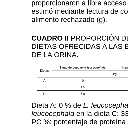
proporcionaron a libre acceso
estimó mediante lectura de c
alimento rechazado (g).
CUADRO II
PROPORCIÓN 
DIETAS OFRECIDAS A LAS
DE LA ORINA.
Heno de
Leucaena leucocephala
Hen
Dietas
kg
A
0
B
1.5
C
3.0
Dieta A: 0 % de
L. leucocepha
leucocephala
en la dieta C: 
PC %: porcentaje de proteína 