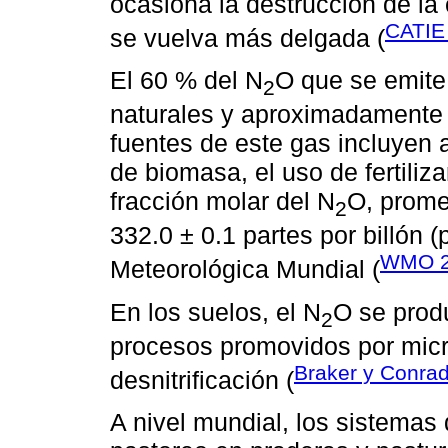
ocasiona la destrucción de la
CATIE
se vuelva más delgada (
El 60 % del N
O que se emite
2
naturales y aproximadamente 
fuentes de este gas incluyen 
de biomasa, el uso de fertiliz
fracción molar del N
O, prome
2
332.0 ± 0.1 partes por billón 
WMO 2
Meteorológica Mundial (
En los suelos, el N
O se prod
2
procesos promovidos por micro
Braker y Conra
desnitrificación (
A nivel mundial, los sistemas