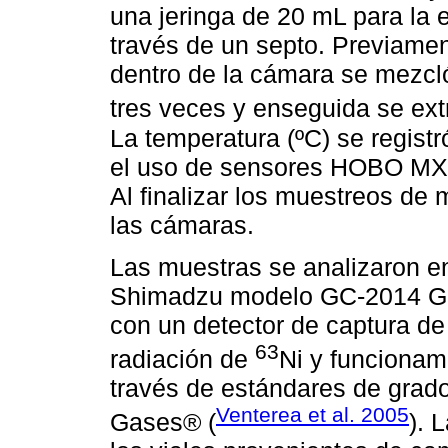
una jeringa de 20 mL para la e
través de un septo. Previament
dentro de la cámara se mezcló
tres veces y enseguida se extr
La temperatura (ºC) se regist
el uso de sensores HOBO MX2
Al finalizar los muestreos de 
las cámaras.
Las muestras se analizaron e
Shimadzu modelo GC-2014 Gr
con un detector de captura de
63
radiación de
Ni y funcionami
través de estándares de grado
Venterea et al. 2005
Gases® (
). 