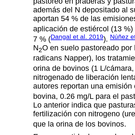
pastoreo en praderas y pastura
además del N depositado al sue
aportan 54 % de las emisione
aplicación de estiércol (13 %) 
Dangal et al. 2019
Núñez et
7 % (
).
N
O en suelo pastoreado por 
2
radicans Napper), los tratamie
orina de bovinos (1 L/cámara
nitrogenado de liberación lent
autores reportan una emisión
bovina, 0.26 mg/L para el past
Lo anterior indica que pastu
fertilización con nitrogeno (
que la orina de los bovinos.