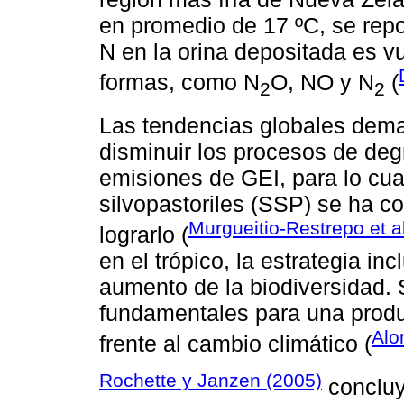
en promedio de 17 ºC, se repor
N en la orina depositada es vu
formas, como N
O, NO y N
(
2
2
Las tendencias globales dema
disminuir los procesos de degr
emisiones de GEI, para lo cua
silvopastoriles (SSP) se ha co
Murgueitio-Restrepo et a
lograrlo (
en el trópico, la estrategia in
aumento de la biodiversidad.
fundamentales para una produ
Alo
frente al cambio climático (
Rochette y Janzen (2005)
concluy