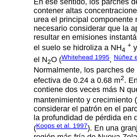
En ese sentido, los parches d
contener altas concentracione
urea el principal componente 
necesario considerar que la ap
resultar en emisiones instant
+
el suelo se hidroliza a NH
y
4
Whitehead 1995
Núñez e
el N
O (
,
2
Normalmente, los parches de o
2
efectiva de 0.24 a 0.68 m
. E
contiene dos veces más N que 
mantenimiento y crecimiento (
considerar el patrón en el pa
la profundidad de pérdida en
Koops et al. 1997
(
). En una gran
región más fría de Nueva Zel