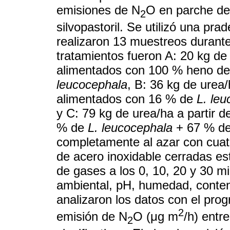
emisiones de N
O en parche de
2
silvopastoril. Se utilizó una pra
realizaron 13 muestreos durante
tratamientos fueron A: 20 kg de 
alimentados con 100 % heno d
leucocephala
, B: 36 kg de urea/
alimentados con 16 % de
L. le
y C: 79 kg de urea/ha a partir 
% de
L. leucocephala
+ 67 % d
completamente al azar con cuatr
de acero inoxidable cerradas es
de gases a los 0, 10, 20 y 30 mi
ambiental, pH, humedad, conteni
analizaron los datos con el prog
2
emisión de N
O (μg m
/h) entr
2