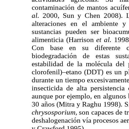
contaminación de mantos acuífe
al.
2000, Sun y Chen 2008). Lo
alteraciones en el ambiente 
sustancias pueden ser bioacum
alimenticia (Harrison
et al.
1998
Con base en su diferente co
biodegradación de estas sus
estabilidad de la molécula del 
clorofenil)–etano (DDT) es un p
durante un tiempo excesivamente 
insecticida de alta persistenc
aunque por ejemplo, en algunos b
30 años (Mitra y Raghu 1998). 
chrysosporium,
son capaces de t
deshalogenación vía procesos ae
y Crawford 1995).