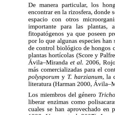
De manera particular, los ho
encontrar en la rizosfera, donde
espacio con otros microorgan
importante para las plantas, 
fitopatógenos ya que poseen pro
por lo que algunas especies han 
de control biológico de hongos c
plantas hortícolas (Score y Pal
Ávila–Miranda
et al.
2006, Roj
más comercializadas para el con
polysporum
y
T. harzianum,
la 
literatura (Harman 2000, Ávila–
Los miembros del género
Trich
liberar enzimas como polisacaras
cuales se han aprovechado en p