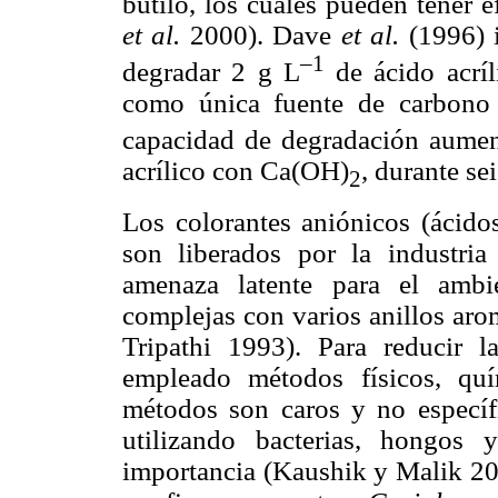
butilo, los cuales pueden tener 
et al.
2000). Dave
et al.
(1996) 
–1
degradar 2 g L
de ácido acríl
como única fuente de carbono 
capacidad de degradación aumen
acrílico con Ca(OH)
, durante sei
2
Los colorantes aniónicos (ácidos
son liberados por la industria
amenaza latente para el ambi
complejas con varios anillos arom
Tripathi 1993). Para reducir 
empleado métodos físicos, qu
métodos son caros y no específ
utilizando bacterias, hongos
importancia (Kaushik y Malik 200