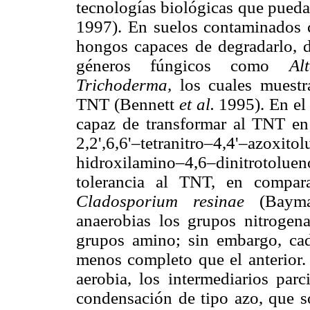
tecnologías biológicas que pueda
1997). En suelos contaminados c
hongos capaces de degradarlo, d
géneros fúngicos como
Al
Trichoderma,
los cuales muestr
TNT (Bennett
et al.
1995). En el
capaz de transformar al TNT e
2,2',6,6'–tetranitro–4,4'–azoxi
hidroxilamino–4,6–dinitrotolu
tolerancia al TNT, en compa
Cladosporium resinae
(Baym
anaerobias los grupos nitroge
grupos amino; sin embargo, ca
menos completo que el anterior.
aerobia, los intermediarios par
condensación de tipo azo, que s