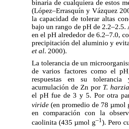
binaria de cualquiera de estos m
(López–Errasquín y Vázquez 2003
la capacidad de tolerar altas c
bajo un rango de pH de 2.2–2.5.
en el pH alrededor de 6.2–7.0, co
precipitación del aluminio y evit
et al
. 2000).
La tolerancia de un microorgani
de varios factores como el p
respuestas en su tolerancia 
acumulación de Zn por
T. harz
el pH fue de 3 y 5. Por otra p
viride
(en promedio de 78 µmol 
en comparación con la observa
–1
caolinita (435 µmol g
). Pero c