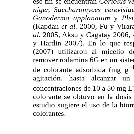
ese fin se encuentran
Coriolus ve
niger, Saccharomyces cerevisia
Ganoderma applanatum
y
Ple
(Kapdan
et al.
2000, Fu y Virar
al.
2005, Aksu y Cagatay 2006,
y Hardin 2007). En lo que re
(2007) utilizaron al micelio 
remover rodamina 6G en un sistem
–
de colorante adsorbida (mg g
agitación, hasta alcanzar u
concentraciones de 10 a 50 mg L
colorante se obtuvo en la dosi
estudio sugiere el uso de la bi
colorantes.