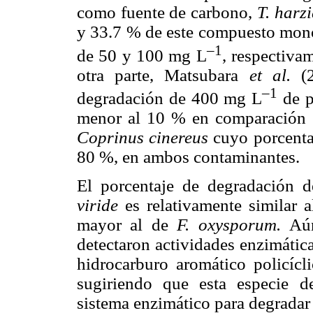
como fuente de carbono,
T. har
y 33.7 % de este compuesto monoa
–1
de 50 y 100 mg L
, respectiva
otra parte, Matsubara
et al.
(
–1
degradación de 400 mg L
de p
menor al 10 % en comparación
Coprinus cinereus
cuyo porcenta
80 %, en ambos contaminantes.
El porcentaje de degradación 
viride
es relativamente similar 
mayor al de
F. oxysporum.
Aú
detectaron actividades enzimátic
hidrocarburo aromático policícl
sugiriendo que esta especie 
sistema enzimático para degrada