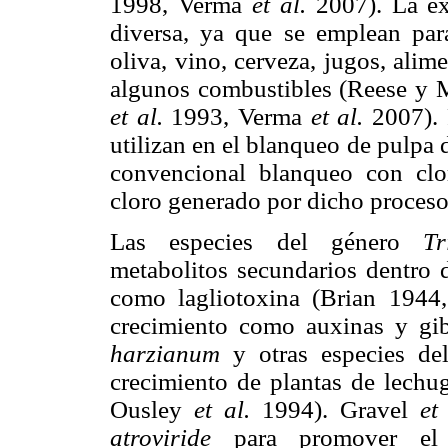
1998, Verma
et al.
2007). La ex
diversa, ya que se emplean para
oliva, vino, cerveza, jugos, ali
algunos combustibles (Reese y 
et al.
1993, Verma
et al.
2007). 
utilizan en el blanqueo de pulpa 
convencional blanqueo con clo
cloro generado por dicho proces
Las especies del género
T
metabolitos secundarios dentro 
como lagliotoxina (Brian 1944
crecimiento como auxinas y gib
harzianum
y otras especies de
crecimiento de plantas de lech
Ousley
et al.
1994). Gravel
et
atroviride
para promover el 