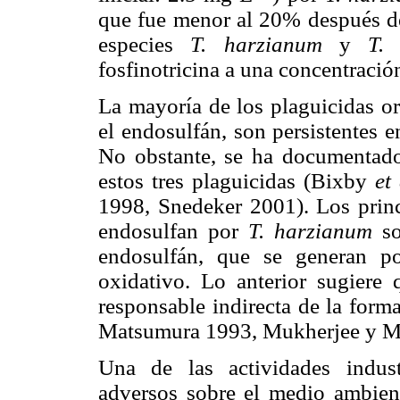
que fue menor al 20% después de 
especies
T. harzianum
y
T.
fosfinotricina a una concentrac
La mayoría de los plaguicidas o
el endosulfán, son persistentes e
No obstante, se ha documenta
estos tres plaguicidas (Bixby
et
1998, Snedeker 2001). Los princ
endosulfan por
T. harzianum
s
endosulfán, que se generan p
oxidativo. Lo anterior sugiere q
responsable indirecta de la form
Matsumura 1993, Mukherjee y Mi
Una de las actividades indust
adversos sobre el medio ambient