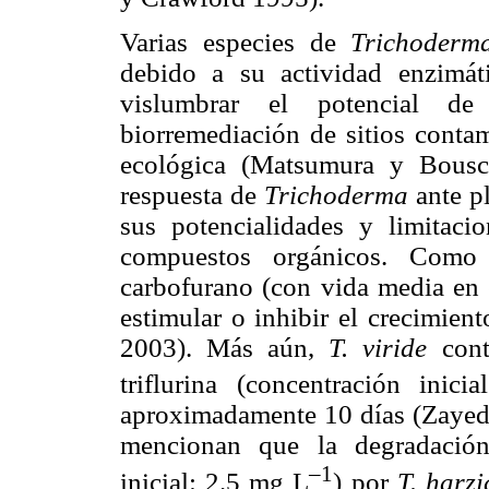
Varias especies de
Trichoder
debido a su actividad enzimát
vislumbrar el potencial d
biorremediación de sitios conta
ecológica (Matsumura y Bousc
respuesta de
Trichoderma
ante p
sus potencialidades y limitaci
compuestos orgánicos. Como 
carbofurano (con vida media en 
estimular o inhibir el crecimien
2003). Más aún,
T. viride
con
triflurina (concentración inic
aproximadamente 10 días (Zaye
mencionan que la degradación
–1
inicial: 2.5 mg L
) por
T. harz