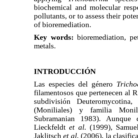
biochemical and molecular resp
pollutants, or to assess their pote
of bioremediation.
Key words:
bioremediation, pe
metals.
INTRODUCCIÓN
Las especies del género
Trich
filamentosos que pertenecen al R
subdivisión Deuteromycotina,
(Moniliales) y familia Mon
Subramanian 1983). Aunque
Lieckfeldt
et al.
(1999), Samue
Jaklitsch
et al.
(2006), la clasif