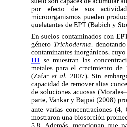
suelo son capaces de acumular al
por efecto de sus actividad
microorganismos pueden producir
quelatantes de EPT (Babich y St
En suelos contaminados con EPT 
género
Trichoderma,
denotando 
contaminantes inorgánicos, cuyo 
III
se muestran las concentraci
metales para el crecimiento de
(Zafar
et al.
2007). Sin embarg
capacidad de remover altas conce
de soluciones acuosas (Morales–
parte, Vankar y Bajpai (2008) pr
ante varias concentraciones (4,
mostraron una biosorción promed
5.8. Además, mencionan que par