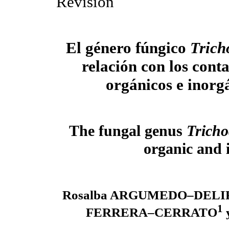
Revisión
El género fúngico
Tric
relación con los cont
orgánicos e inorg
The fungal genus
Trich
organic and 
Rosalba ARGUMEDO–DELI
1
FERRERA–CERRATO