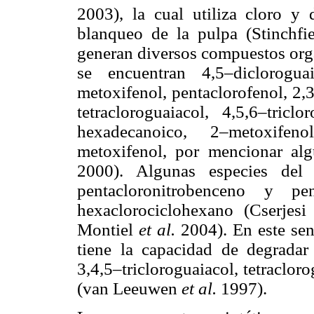
2003), la cual utiliza cloro y
blanqueo de la pulpa (Stinchf
generan diversos compuestos orga
se encuentran 4,5–dicloroguaia
metoxifenol, pentaclorofenol, 2,
tetracloroguaiacol, 4,5,6–tricl
hexadecanoico, 2–metoxifenol
metoxifenol, por mencionar a
2000). Algunas especies de
pentacloronitrobenceno y pe
hexaclorociclohexano (Cserje
Montiel
et al.
2004). En este se
tiene la capacidad de degradar 2
3,4,5–tricloroguaiacol, tetraclo
(van Leeuwen
et al.
1997).