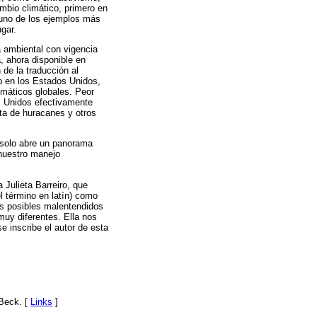
mbio climático, primero en
s uno de los ejemplos más
gar.
a ambiental con vigencia
a, ahora disponible en
 de la traducción al
p en los Estados Unidos,
imáticos globales. Peor
os Unidos efectivamente
ta de huracanes y otros
o solo abre un panorama
 nuestro manejo
 Julieta Barreiro, que
l término en latín) como
os posibles malentendidos
muy diferentes. Ella nos
e inscribe el autor de esta
 Beck. [
Links
]