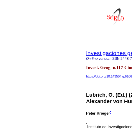
Investigaciones g
On-line version
ISSN
2448-
Invest. Geog n.117 Ci
https://doi.org/10.14350/rig.610
Lubrich, O. (Ed.) 
Alexander von Hu
*
Peter Krieger
*
Instituto de Investigacio