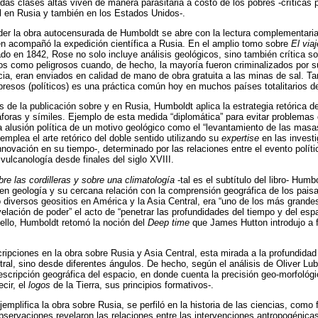
das clases altas viven de manera parasitaria a costo de los pobres -críticas 
al en Rusia y también en los Estados Unidos-.
der la obra autocensurada de Humboldt se abre con la lectura complementaria
n acompañó la expedición científica a Rusia. En el amplio tomo sobre
El via
ado en 1842, Rose no solo incluye análisis geológicos, sino también crítica so
dos como peligrosos cuando, de hecho, la mayoría fueron criminalizados por su 
a, eran enviados en calidad de mano de obra gratuita a las minas de sal. T
resos (políticos) es una práctica común hoy en muchos países totalitarios d
s de la publicación sobre y en Rusia, Humboldt aplica la estrategia retórica d
foras y símiles. Ejemplo de esta medida “diplomática” para evitar problemas
la alusión política de un motivo geológico como el “levantamiento de las masa
mplea el arte retórico del doble sentido utilizando su
expertise
en las investi
nnovación en su tiempo-, determinado por las relaciones entre el evento políti
vulcanología desde finales del siglo XVIII.
re las cordilleras y sobre una climatología
-tal es el subtítulo del libro- Hum
 geología y su cercana relación con la comprensión geográfica de los paisaj
o diversos geositios en América y la Asia Central, era “uno de los más grandes 
elación de poder” el acto de “penetrar las profundidades del tiempo y del espa
ello, Humboldt retomó la noción del
Deep time
que James Hutton introdujo a fi
pciones en la obra sobre Rusia y Asia Central, esta mirada a la profundidad 
ral, sino desde diferentes ángulos. De hecho, según el análisis de Oliver Lub
scripción geográfica del espacio, en donde cuenta la precisión geo-morfológi
ecir, el
logos
de la Tierra, sus principios formativos-.
mplifica la obra sobre Rusia, se perfiló en la historia de las ciencias, como 
bservaciones revelaron las relaciones entre las intervenciones antropogénica