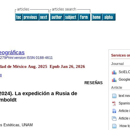
eográficas
Services 
7279
Print version
ISSN
0188-4611
Journal
udad de México Aug. 2025 Epub Jan 26, 2026
SciELO
68
Google
RESEÑAS
Article
(2024). La expedición a Rusia de
text ne
mboldt
Spanis
Article
Article
nes Estéticas, UNAM
How to 