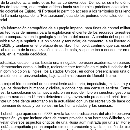
de la aristocracia, entre otros temas controvertidos. De hecho, su intención 
des de Inglaterra, que temían críticas hacia sus brutales prácticas coloniales
o colonial de Egipto. Ni Portugal lo permitió acceso a los territorios brasile
de la llamada época de la “Restauración”, cuando los poderes coloniales domin
cial.
igía información cartográfica de su propio imperio, para fines de control mili
las técnicas de minería para la explotación eficiente de los recursos terrestr
ro comparativo en la geología y botánica del mundo. A cambio del soporte log
ldt tuvo que reprimir sus opiniones y renunciar, de momento, a su libertad d
de 1829, y también en el prefacio de su libro, Humboldt confirmó que sus escri
 al respecto de la organización social del país, y que se iba a concentrar en e
ecir, en la materia geológica.
actualidad escalofriante. Existe una innegable represión académica en países
 democracias como la India y, recientemente también en el país fundador de
 dominio colonial inglés, los Estados Unidos, en donde presenciamos una cr
xpresión en las universidades, bajo la administración de Donald Trump.
bajo el férreo control de un presidente autoritario, imperialista, militarista y
uye los derechos humanos y civiles, y donde rige una censura estricta. Conse
s, la cancelación de la nueva edición en ruso del libro en cuestión, gestionad
a guerra rusa contra Ucrania detuvieron el ya avanzado proceso editorial -temía
re un presidente autoritario en la actualidad con un zar represivo de hace do
a represión de ideas y opiniones, en las humanidades y las ciencias.
e Lubrich, que apareció en 2009, revela las contradicciones del atento obser
 expresión, ya que incluye citas de cartas privadas a su hermano Wilhelm y o
evelan diversos aspectos críticos de una Rusia administrada por un zar. Por
está acompañado por un empobrecimiento creciente y la disminución del biene