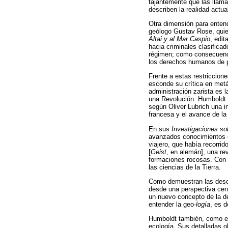
tajantemente que las llama
describen la realidad actu
Otra dimensión para enten
geólogo Gustav Rose, quie
Altai y al Mar Caspio
, edit
hacia criminales clasifica
régimen; como consecuenci
los derechos humanos de p
Frente a estas restriccione
esconde su crítica en metá
administración zarista es 
una Revolución. Humboldt e
según Oliver Lubrich una i
francesa y el avance de la 
En sus
Investigaciones sob
avanzados conocimientos en
viajero, que había recorrid
[
Geist
, en alemán], una rev
formaciones rocosas. Con 
las ciencias de la Tierra.
Como demuestran las descri
desde una perspectiva cent
un nuevo concepto de la de
entender la geo-
logía
, es d
Humboldt también, como eje
ecología. Sus detalladas o