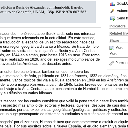
SciELO
pedición a Rusia de Alexander von Humboldt. Barreiro,
Automat
nstituto de Geografía, UNAM, 135p. ISBN: 978-607-587-
Send th
Indicators
oriador decimonónico Jacob Burckhardt, solo nos interesan
Related lin
o que tienen relevancia en la actualidad. En este sentido,
Share
la traducción al español de un escrito redactado hace casi
 una región geográfica distante a México. Se trata del libro
More
sobre su visita de investigación a Rusia y a Asia Central,
More
cés, en 1844 en alemán, pero hasta 1915 en ruso. Este tomo
 viaje, realizado en 1829, año del sexagésimo cumpleaños de
Permali
atravesado las Américas tres décadas antes.
on este libro panorámico, también un escrito sobre los
y climatología de Asia, publicado en 1831 en francés, 1832 en alemán y, fina
ormente, varios tópicos del viaje a Rusia aparecen en 1849 en los
Ansichten de
s de la obra magna
Kosmos
, a partir de 1845. Estos breves comentarios en torn
del viaje a la Asia Central para el pensamiento de Humboldt - como complem
 y su difusión en varios idiomas.
s razones por las cuales considero que valió la pena traducir este libro tambi
n espectro más amplio de lectoras y lectores, quienes, después de casi dos c
erminadas por sus experiencias geográficas/geológicas, políticas y culturales 
por un auge preocupante de sistemas autoritarios y sus técnicas de control me
o pagado” por el zar ruso, Humboldt tuvo que comprometerse a excluir cualquier
te país. Por sus escritos sobre la Nueva España, el erudito alemán ya tenía f