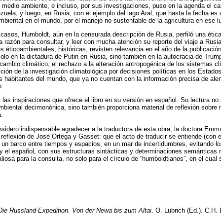
 medio ambiente, e incluso, por sus investigaciones, puso en la agenda el ca
zuela, y luego, en Rusia, con el ejemplo del lago Aral, que hasta la fecha e
biental en el mundo, por el manejo no sustentable de la agricultura en ese lu
casos, Humboldt, aún en la censurada descripción de Rusia, perfiló una étic
a razón para consultar, y leer con mucha atención su reporte del viaje a Rusi
s éticoambientales, históricas, revisten relevancia en el año de la publicación
olo en la dictadura de Putin en Rusia, sino también en la autocracia de Trum
cambio climático, el rechazo a la alteración antropogénica de los sistemas cl
cción de la investigación climatológica por decisiones políticas en los Estad
 habitantes del mundo, que ya no cuentan con la información precisa de aler
o.
as inspiraciones que ofrece el libro en su versión en español. Su lectura n
ambiental decimonónica, sino también proporciona material de reflexión sobre
a.
nsidero indispensable agradecer a la traductora de esta obra, la doctora Emma
reflexión de José Ortega y Gasset: que el acto de traducir se entiende (con e
r un barco entre tiempos y espacios, en un mar de incertidumbres, evitando l
n y el español, con sus estructuras sintácticas y determinaciones semánticas 
iosa para la consulta, no solo para el círculo de “humboldtianos”, en el cual s
Die Russland-Expedition. Von der Newa bis zum Altai
. O. Lubrich (Ed.). C.H.