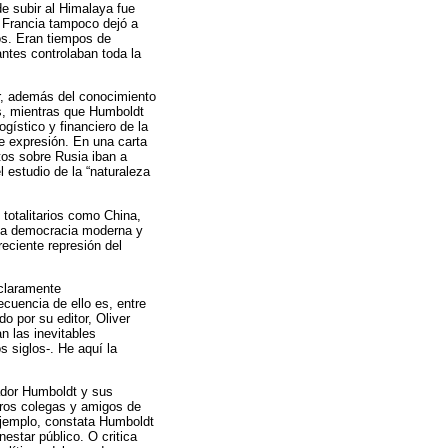
de subir al Himalaya fue
. Francia tampoco dejó a
ños. Eran tiempos de
antes controlaban toda la
tar, además del conocimiento
es, mientras que Humboldt
ístico y financiero de la
e expresión. En una carta
tos sobre Rusia iban a
l estudio de la “naturaleza
 totalitarios como China,
 la democracia moderna y
eciente represión del
 claramente
cuencia de ello es, entre
o por su editor, Oliver
n las inevitables
s siglos-. He aquí la
vador Humboldt y sus
tros colegas y amigos de
 ejemplo, constata Humboldt
star público. O critica