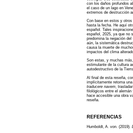
con los daños profundos al
el caso de un lago en Vene
extremos de destrucción am
Con base en estos y otros 
hasta la fecha. He aquí otr
español. Tales inspiracione
español, 2025, ya que no s
predomina la negación del 
aún, la sistemática destru
causa la muerte de muchos
impactos del clima alterad
Son estas, y muchas más, l
estimulante de la cultura 
autodestructivo de la Tierr
Al final de esta reseña, co
implícitamente retoma una 
traducere navem
, traslada
filológicos entre el alemá
hace accesible una obra val
reseña.
REFERENCIAS
Humboldt, A. von. (2019).