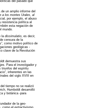
políticas del pasado que
 de un amplio informe del
je a los montes Urales, al
cial, por ejemplo, el abuso
resistencia política al
ambién esta negación de
el mundo.
e la
dissimulatio
, es decir,
 de censura de la
s”, como motivo político de
gaciones geológicas -
co clave de la Revolución
boldt demuestra sus
es. Para el investigador y
triunfos del espíritu
cio”, inherentes en las
nales del siglo XVIII en
del tiempo no se realizó
rich, Humboldt desarrolló
ca y botánica -para
fundador de la geo-
s, como el extractivismo,