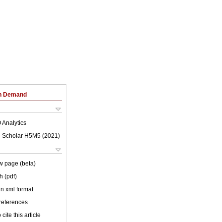
on Demand
 Analytics
 Scholar H5M5 (
2021
)
w page (beta)
h (pdf)
 in xml format
 references
cite this article