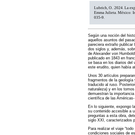
Lubrich, O.. 2024. La ex
Emma Julieta. México: I
035-9.
Según una noción del hist
aquellos asuntos del pasad
pareciera extraño publicar 
dos siglos y, además, sobre
de Alexander von Humboldt 
publicado en 1843 en fran
se basa en los diarios del
este erudito, quien había 
Unos 30 artículos preparar
fragmentos de la geología 
traducido al ruso. Posteri
naturaleza) y en los tomo
demuestran la importancia 
científica de las Américas-
En lo siguiente, expongo la
su contenido accesible a u
preguntas a esta obra, det
siglo XXI, caracterizados 
Para realizar el viaje “tod
condiciones sociales de es