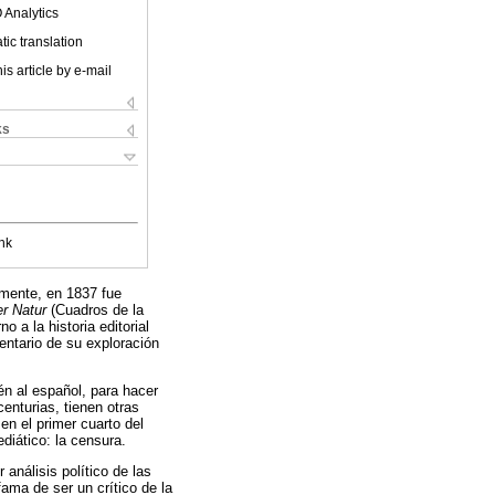
 Analytics
ic translation
is article by e-mail
ks
nk
lmente, en 1837 fue
r Natur
(Cuadros de la
o a la historia editorial
entario de su exploración
én al español, para hacer
enturias, tienen otras
en el primer cuarto del
diático: la censura.
 análisis político de las
ama de ser un crítico de la