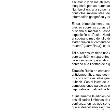
esclavitud y de los abusos 
bloqueado por las autorida
Humboldt entrar a su domini
conflictos imperialistas, 
información geográfica y so
El zar, primordialmente, ex
preciso sobre las zonas y 
buscaba aumentar su espect
expedición en Rusia, Humbo
al soberano ruso de julio 
evitar cualquier comentario
muerta” (
todte Natur
), es d
Tal autocensura tiene una 
pero también en aparentes
de un sistema que acabó un
derecho a la libertad de e
También Rusia se encuentra 
antidemocrático, que destr
muchos otros asuntos grave
Lubrich. Con el inicio de l
comparaciones paralelas ent
deplorable actualidad de l
Y, justamente la edición d
posibilidades limitadas de
confianza, en las que se r
que el despotismo siempre 