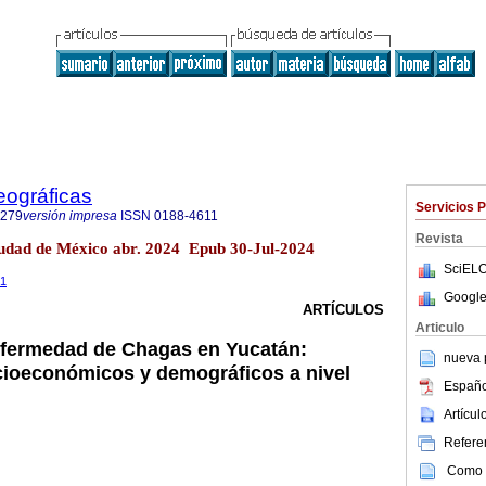
eográficas
Servicios 
7279
versión impresa
ISSN
0188-4611
Revista
udad de México abr. 2024 Epub 30-Jul-2024
SciELO
01
Google
ARTÍCULOS
Articulo
nfermedad de Chagas en Yucatán:
nueva p
cioeconómicos y demográficos a nivel
Españo
Artícu
Referen
Como c