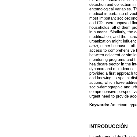
detection and collection i
entomological variables. Th
medical importance of vect
most important socioeconom
and CD - were unpaved floo
households, all of them pro
in humans. Similarly, the c
modification, and the incr
urbanization might influenc
cruzi
, either because it af
access to comprehensive 
between adjacent or similar
monitoring programs and the
healthcare sector in the in
dynamic and multidimensiona
provided a first approach 
and knowing its spatial di
actions, which have address
socio-demographic and urb
comprehensive perspective i
urgent need to provide acc
Keywords:
American trypa
INTRODUCCIÓN
La enfermedad de Chagas (