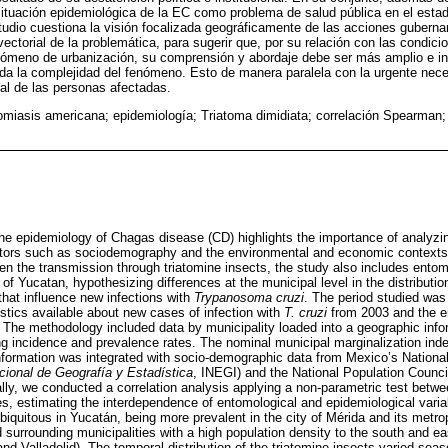
situación epidemiológica de la EC como problema de salud pública en el est
estudio cuestiona la visión focalizada geográficamente de las acciones gubern
 vectorial de la problemática, para sugerir que, por su relación con las condici
ómeno de urbanización, su comprensión y abordaje debe ser más amplio e inte
ada la complejidad del fenómeno. Esto de manera paralela con la urgente nec
al de las personas afectadas.
miasis americana; epidemiología; Triatoma dimidiata; correlación Spearman;
e epidemiology of Chagas disease (CD) highlights the importance of analyzing 
ctors such as sociodemography and the environmental and economic contexts a
en the transmission through triatomine insects, the study also includes ento
of Yucatan, hypothesizing differences at the municipal level in the distributio
hat influence new infections with
Trypanosoma cruzi
. The period studied was
tistics available about new cases of infection with
T. cruzi
from 2003 and the en
. The methodology included data by municipality loaded into a geographic info
ing incidence and prevalence rates. The nominal municipal marginalization in
formation was integrated with socio-demographic data from Mexico’s National
acional de Geografía y Estadística
, INEGI) and the National Population Council
ly, we conducted a correlation analysis applying a non-parametric test betw
s, estimating the interdependence of entomological and epidemiological variab
ubiquitous in Yucatán, being more prevalent in the city of Mérida and its metrop
surrounding municipalities with a high population density to the south and eas
and Valladolid). The temporal distribution of the triatomine insects varied seas