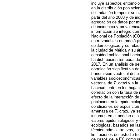
incluye aspectos entomológ
en la distribución poblaci
delimitación temporal se su
partir del año 2003 y de i
agregación de datos por mu
de incidencia y prevalenci
información se integró con
Nacional de Población (CON
entre variables entomológi
epidemiológicas y su relac
la ciudad de Mérida y su á
densidad poblacional hacia
La distribución temporal d
2017. En un análisis de se
correlación significativa d
transmisión vectorial del p
variables socioeconómicas 
vectorial de
T. cruzi
y a la 
hacinamiento en los hogare
correlación con la tasa de
efecto de la interacción d
población en la epidemiolo
condiciones de exposición d
amenaza de
T. cruzi
, ya s
insumos en el acceso a la 
valores epidemiológicos y 
ecológicas, basados en las
técnico-administrativas, la
limitaciones del estudio f
de casos de la EC como res