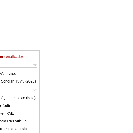
Personalizados
 Analytics
 Scholar H5M5 (
2021
)
ágina del texto (beta)
l (pdf)
lo en XML
cias del artículo
itar este artículo