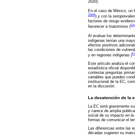
2020).
En el caso de México, un b
2005
) y con la seroprevale
factores de riesgo eviden
Gr
favorecer a triatominos (
Al evaluar los determinant
indígenas tenían una mayor
efectos positivos adiciona
las condiciones de vulnerab
F
y en regiones indígenas (
Este artículo analiza el c
estadística oficial dispon
contestar preguntas primar
variables que pueden condic
institucional de la EC, co
en la discusión.
La desatención de la
La EC está gravemente subr
y carece de amplia publicac
social de su impacto en la 
formas de comunicar el te
Las diferencias entre las 
décadas sugieren su marca