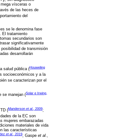
, mega vísceras o
ravés de las heces de
mportamiento del
ses se le denomina fase
. El tratamiento
íntomas secundarios son
trasar significativamente
a posibilidad de transmisión
tadas desarrollarán
Houweling
 salud pública (
sos socioeconómicos y a la
bién se caracterizan por el
Solar e Irwing,
ue se manejan (
Manderson
et al
., 2009
ETD (
;
lidades de la EC son
las mujeres embarazadas
ndiciones materiales de vida
 las características
ndez
et al
., 2019
; Gaspe
et al
.,