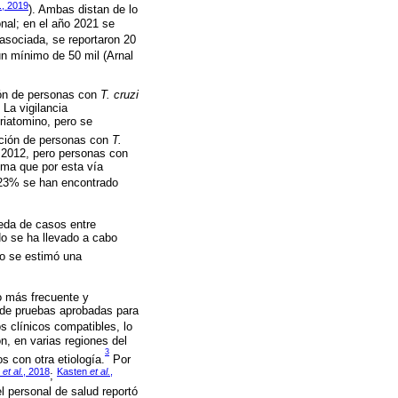
., 2019
). Ambas distan de lo
nal; en el año 2021 se
 asociada, se reportaron 20
un mínimo de 50 mil (Arnal
ción de personas con
T. cruzi
 La vigilancia
riatomino, pero se
cción de personas con
T.
o 2012, pero personas con
ima que por esta vía
.23% se han encontrado
ueda de casos entre
No se ha llevado a cabo
o se estimó una
mo más frecuente y
a de pruebas aprobadas para
s clínicos compatibles, lo
n, en varias regiones del
3
s con otra etiología.
Por
r
et al.
, 2018
Kasten
et al.
,
;
l personal de salud reportó