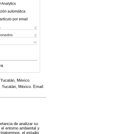
 Analytics
ción automática
artículo por email
s
cionados
nk
 Yucatán, México.
 Yucatán, México. Email:
rtancia de analizar su
 el entorno ambiental y
triatominos, el estudio