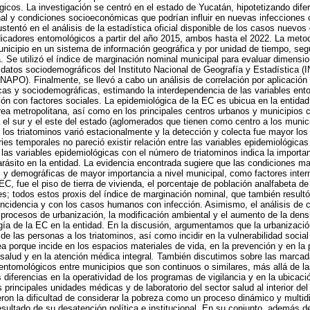
icos. La investigación se centró en el estado de Yucatán, hipotetizando difer
onal y condiciones socioeconómicas que podrían influir en nuevas infecciones
stentó en el análisis de la estadística oficial disponible de los casos nuevo
ndicadores entomológicos a partir del año 2015, ambos hasta el 2022. La meto
nicipio en un sistema de información geográfica y por unidad de tiempo, segu
a. Se utilizó el índice de marginación nominal municipal para evaluar dimensi
 datos sociodemográficos del Instituto Nacional de Geografía y Estadística (
APO). Finalmente, se llevó a cabo un análisis de correlación por aplicación
cas y sociodemográficas, estimando la interdependencia de las variables ent
ión con factores sociales. La epidemiológica de la EC es ubicua en la entida
rea metropolitana, así como en los principales centros urbanos y municipios
 el sur y el este del estado (aglomerados que tienen como centro a los municip
e los triatominos varió estacionalmente y la detección y colecta fue mayor 
ries temporales no pareció existir relación entre las variables epidemiológica
e las variables epidemiológicas con el número de triatominos indica la importa
arásito en la entidad. La evidencia encontrada sugiere que las condiciones mat
y demográficas de mayor importancia a nivel municipal, como factores interm
EC, fue el piso de tierra de vivienda, el porcentaje de población analfabeta d
s; todos estos proxis del índice de marginación nominal, que también resultó 
 incidencia y con los casos humanos con infección. Asimismo, el análisis de c
e procesos de urbanización, la modificación ambiental y el aumento de la dens
gía de la EC en la entidad. En la discusión, argumentamos que la urbanizació
e las personas a los triatominos, así como incidir en la vulnerabilidad social 
ea porque incide en los espacios materiales de vida, en la prevención y en la 
salud y en la atención médica integral
.
También discutimos sobre las marcada
entomológicos entre municipios que son continuos o similares, más allá de la
 diferencias en la operatividad de los programas de vigilancia y en la ubicac
s principales unidades médicas y de laboratorio del sector salud al interior del
ueron la dificultad de considerar la pobreza como un proceso dinámico y multid
ultado de su desatención política e institucional. En su conjunto, además d