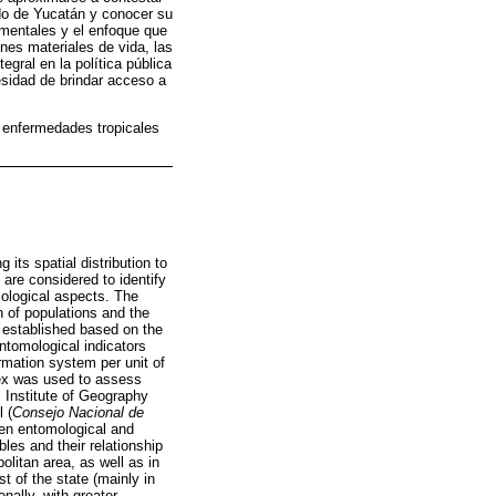
ado de Yucatán y conocer su
amentales y el enfoque que
ones materiales de vida, las
gral en la política pública
esidad de brindar acceso a
 enfermedades tropicales
its spatial distribution to
re considered to identify
mological aspects. The
n of populations and the
 established based on the
tomological indicators
rmation system per unit of
dex was used to assess
 Institute of Geography
 (
Consejo Nacional de
een entomological and
les and their relationship
olitan area, as well as in
t of the state (mainly in
onally, with greater