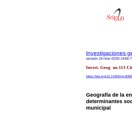
Investigaciones g
versión On-line
ISSN
2448-
Invest. Geog no.113 Ci
https://doi.org/10.14350/rig.608
Geografía de la e
determinantes so
municipal