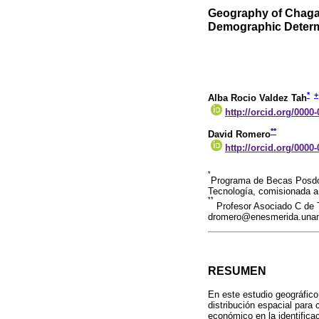
Geography of Chaga
Demographic Determi
*
+
Alba Rocio Valdez Tah
http://orcid.org/0000
**
David Romero
http://orcid.org/0000
*
Programa de Becas Posdo
Tecnología, comisionada a
**
Profesor Asociado C de 
dromero@enesmerida.un
RESUMEN
En este estudio geográfico
distribución espacial para
económico en la identifica