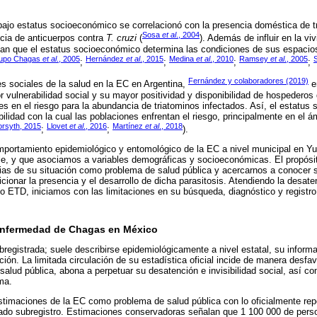
ajo estatus socioeconómico se correlacionó con la presencia doméstica de t
Sosa
et al
., 2004
ncia de anticuerpos contra
T. cruzi
(
). Además de influir en la vi
cian que el estatus socioeconómico determina las condiciones de sus espaci
upo Chagas
et al
., 2005
Hernández
et al
., 2015
Medina
et al
., 2010
Ramsey
et al
., 2005
;
;
;
;
Fernández y colaboradores (2019)
es sociales de la salud en la EC en Argentina,
e
 vulnerabilidad social y su mayor positividad y disponibilidad de hospedero
les en el riesgo para la abundancia de triatominos infectados. Así, el estatus
ilidad con la cual las poblaciones enfrentan el riesgo, principalmente en el á
orsyth, 2015
Llovet
et al
., 2016
Martínez
et al
., 2018
;
;
).
omportamiento epidemiológico y entomológico de la EC a nivel municipal en Yuc
ible, y que asociamos a variables demográficas y socioeconómicas. El propós
ias de su situación como problema de salud pública y acercarnos a conocer si
ionar la presencia y el desarrollo de dicha parasitosis. Atendiendo la desaten
mo ETD, iniciamos con las limitaciones en su búsqueda, diagnóstico y registro
 enfermedad de Chagas en México
egistrada; suele describirse epidemiológicamente a nivel estatal, su informa
ión. La limitada circulación de su estadística oficial incide de manera desfa
salud pública, abona a perpetuar su desatención e invisibilidad social, así c
ma.
estimaciones de la EC como problema de salud pública con lo oficialmente rep
do subregistro. Estimaciones conservadoras señalan que 1 100 000 de pers