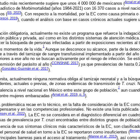
Arnal
et al
studio más recientemente sugiere que unos 4 000 000 de mexicanos (
tadístico de Morbimortalidad (años 1984-2021) con 16 370 casos a nivel nacio
SS, 2023
os (
). Con respecto a la mortalidad, por la EC como causa primaria o
rece, 2019
), cuando el análisis con base en casos crónicos actuales sugiere 
cación obligatoria, actualmente no existe un programa que refuerce la indaga
ión pública y privada, así como en los distintos sistemas de atención médica.
er la búsqueda de personas infectadas a partir de exposiciones recientes al t
1
os momentos de la vida.
Aunque se desconoce su alcance, parte de la dete
e a través del tamizaje de sangre transfusional implementado a partir del añ
eriores a ese año no se buscan activamente por el riesgo de infección. Se est
CCINSHAE, 2017
smisión del parásito al año (
) ya que prevalencias de hasta 0
González-Guzmán
et al.
, 2017
(
).
nita, actualmente ninguna normativa obliga al tamizaje neonatal y a la búsq
entes, actuales o previas, de zonas endémicas de transmisión de
T. cruzi
. 
2
alencia a nivel nacional en México entre este grupo de población,
aun cuand
Arnal
et al
., 2019, p. 5
entre mujeres embarazadas (
).
a problemática recae en lo técnico, en la falta de consideración de la EC co
e pensarse y en las competencias profesionales. No existe una lista publicad
msey
et al
., 2022
). La EC no se considera en el diagnóstico diferencial en cuadro
sas de prevalencia por
T. cruzi
encontradas entre distintos grupos de població
sencia de sus síntomas clínicos más característicos de la EC, son clasificado
Berge
el personal de salud en torno a la EC se reportaron como insuficientes (
Manne
et al.
, 2013
incipales barreras para el acceso al tratamiento (
), así como e