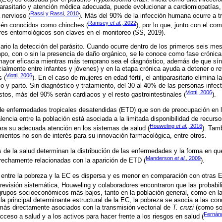
parasitario y atención médica adecuada, puede evolucionar a cardiomiopatías
Rassi y Rassi, 2010
 nervioso (
). Más del 90% de la infección humana ocurre a t
Ramsey
et al
., 2022
bién conocidos como chinches (
), por lo que, junto con el co
res entomológicos son claves en el monitoreo (SS, 2019).
ario la detección del parásito. Cuando ocurre dentro de los primeros seis me
mpo, con o sin la presencia de daño orgánico, se le conoce como fase crónica
a mayor eficacia mientras más temprano sea el diagnóstico, además de que s
ialmente entre infantes y jóvenes) y en la etapa crónica ayuda a detener o re
Viotti, 2006
 (
). En el caso de mujeres en edad fértil, el antiparasitario elimina l
o y parto. Sin diagnóstico y tratamiento, del 30 al 40% de las personas infec
Viotti, 2006
stos, más del 90% serán cardiacos y el resto gastrointestinales (
).
de enfermedades tropicales desatendidas (ETD) que son de preocupación en la
lencia entre la población está asociada a la limitada disponibilidad de recur
Houweling
et al
., 2016
ara su adecuada atención en los sistemas de salud (
). Tam
mientos no son de interés para su innovación farmacológica, entre otros.
 de la salud determinan la distribución de las enfermedades y la forma en q
Manderson
et al
., 2009
strechamente relacionadas con la aparición de ETD (
).
n entre la pobreza y la EC es dispersa y es menor en comparación con otras 
 revisión sistemática, Houweling y colaboradores encontraron que las probabi
rupos socioeconómicos más bajos, tanto en la población general, como en 
la principal determinante estructural de la EC, la pobreza se asocia a las co
más directamente asociados con la transmisión vectorial de
T. cruzi
(como son
Ferná
 acceso a salud y a los activos para hacer frente a los riesgos en salud (