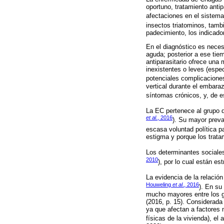
oportuno, tratamiento anti
afectaciones en el sistema
insectos triatominos, tam
padecimiento, los indicado
En el diagnóstico es neces
aguda; posterior a ese tie
antiparasitario ofrece un
inexistentes o leves (espec
potenciales complicaciones
vertical durante el embaraz
síntomas crónicos, y, de e
La EC pertenece al grupo 
et al
., 2016
). Su mayor preva
escasa voluntad política p
estigma y porque los trata
Los determinantes sociales
2010
), por lo cual están e
La evidencia de la relació
Houweling
et al
., 2016
). En su
mucho mayores entre los g
(2016, p. 15). Considerada 
ya que afectan a factores 
físicas de la vivienda), el