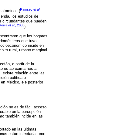
Ramsey
et al
.,
riatominos (
vienda, los estudios de
os circundantes que pueden
Sierra
et al
., 2005
).
ncontraron que los hogares
s domésticos que tuvo
 socioeconómico incide en
mbito rural, urbano marginal
atán, a partir de la
ito es aproximarnos a
 existe relación entre las
ción política e
 en México, eje posterior
ción no es de fácil acceso
vorable en la percepción
omo también incide en las
ortado en las últimas
onas están infectadas con