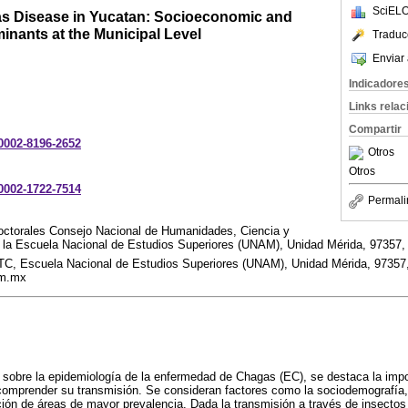
SciELO
s Disease in Yucatan: Socioeconomic and
nants at the Municipal Level
Traduc
Enviar 
Indicadore
Links rela
Compartir
-0002-8196-2652
Otros
Otros
-0002-1722-7514
Permali
ctorales Consejo Nacional de Humanidades, Ciencia y
 la Escuela Nacional de Estudios Superiores (UNAM), Unidad Mérida, 97357,
TC, Escuela Nacional de Estudios Superiores (UNAM), Unidad Mérida, 97357,
am.mx
 sobre la epidemiología de la enfermedad de Chagas (EC), se destaca la impo
 comprender su transmisión. Se consideran factores como la sociodemografía,
ción de áreas de mayor prevalencia. Dada la transmisión a través de insectos 