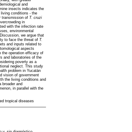
idemiological and
omine insects indicates the
iving conditions - the
r transmission of
T. cruzi
overcrowding in
ted with the infection rate
cesses, environmental
 Discussion, we argue that
ty to face the threat of
T.
ets and inputs related to
ntomological aspects
 the operation efficacy of
s and laboratories of the
nsidering poverty as a
tional neglect. This study
ealth problem in Yucatán
ed vision of government
th the living conditions and
a broader and
enon, in parallel with the
ed tropical diseases
n y, sin diagnóstico