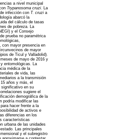
encias a nivel municipal
 con
Trypanosoma cruzi
. La
s de infección con
T. cruzi
a
dología abarcó la
ida del cálculo de tasas
ones de pobreza. La
INEGI) y el Consejo
 de prueba no paramétrica
omológicas,
d, con mayor presencia en
 circunvecinos de mayor
ios de Ticul y Valladolid).
los meses de mayo de 2016 y
s y entomológicas. La
ncia médica de la
eriales de vida, las
ediarios a la transmisión
e 15 años y más, el
significativo en su
orrelaciones sugiere el
ificación demográfica de la
n podría modificar las
para hacer frente a la
posibilidad de activos e
s diferencias en los
s características
ión urbana de las unidades
 estado. Las principales
imensional y el subregistro
e aproximarse a contestar