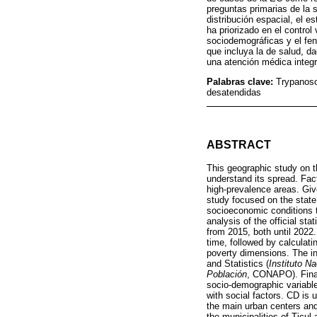
preguntas primarias de la 
distribución espacial, el 
ha priorizado en el control
sociodemográficas y el fen
que incluya la de salud, d
una atención médica integr
Palabras clave:
Trypanoso
desatendidas
ABSTRACT
This geographic study on th
understand its spread. Fa
high-prevalence areas. Giv
study focused on the state 
socioeconomic conditions t
analysis of the official sta
from 2015, both until 2022
time, followed by calculat
poverty dimensions. The in
and Statistics (
Instituto N
Población
, CONAPO). Final
socio-demographic variable
with social factors. CD is 
the main urban centers and 
the municipalities of Ticul 