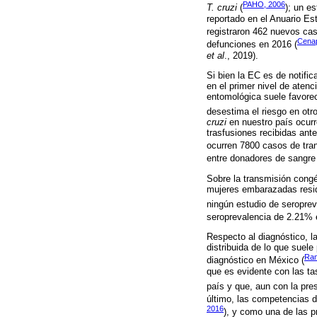
PAHO, 2006
T. cruzi
(
); un e
reportado en el Anuario Es
registraron 462 nuevos cas
Cenap
defunciones en 2016 (
et al
., 2019).
Si bien la EC es de notifi
en el primer nivel de atenc
entomológica suele favorec
desestima el riesgo en otr
cruzi
en nuestro país ocurr
trasfusiones recibidas ant
ocurren 7800 casos de tran
entre donadores de sangre 
Sobre la transmisión congé
mujeres embarazadas resid
ningún estudio de seroprev
seroprevalencia de 2.21% 
Respecto al diagnóstico, l
distribuida de lo que suel
Ra
diagnóstico en México (
que es evidente con las ta
país y que, aun con la pre
último, las competencias d
2016
), y como una de las pr