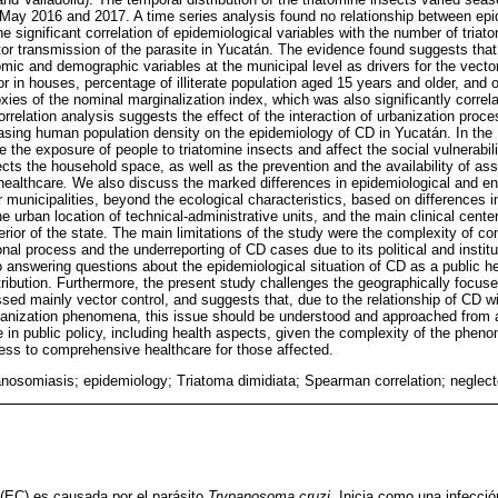
n May 2016 and 2017. A time series analysis found no relationship between ep
e significant correlation of epidemiological variables with the number of triat
or transmission of the parasite in Yucatán. The evidence found suggests that l
ic and demographic variables at the municipal level as drivers for the vecto
r in houses, percentage of illiterate population aged 15 years and older, and 
xies of the nominal marginalization index, which was also significantly correla
orrelation analysis suggests the effect of the interaction of urbanization pro
easing human population density on the epidemiology of CD in Yucatán. In the
e the exposure of people to triatomine insects and affect the social vulnerabili
fects the household space, as well as the prevention and the availability of ass
healthcare
.
We also discuss the marked differences in epidemiological and e
 municipalities, beyond the ecological characteristics, based on differences in
 urban location of technical-administrative units, and the main clinical center
terior of the state. The main limitations of the study were the complexity of co
l process and the underreporting of CD cases due to its political and institu
to answering questions about the epidemiological situation of CD as a public h
stribution. Furthermore, the present study challenges the geographically focus
ed mainly vector control, and suggests that, due to the relationship of CD wi
anization phenomena, this issue should be understood and approached from 
n public policy, including health aspects, given the complexity of the phenom
ess to comprehensive healthcare for those affected.
nosomiasis; epidemiology; Triatoma dimidiata; Spearman correlation; neglect
EC) es causada por el parásito
Trypanosoma cruzi
. Inicia como una infecció