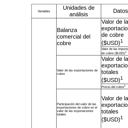
Unidades de
Datos
Variables
análisis
Valor de l
exportaci
Balanza
de cobre
comercial del
1
($USD)
cobre
Valor de las import
1
de cobre ($USD)
Valor de l
exportaci
Valor de las exportaciones de
totales
cobre
1
($USD)
2
Precio del cobre
Valor de l
exportaci
Participación del valor de las
exportaciones de cobre en el
totales
valor de las exportaciones
totales
1
($USD)