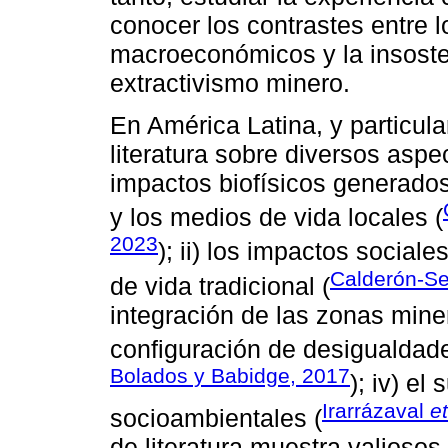
conocer los contrastes entre l
macroeconómicos y la insosten
extractivismo minero.
En América Latina, y particul
literatura sobre diversos aspec
impactos biofísicos generados 
y los medios de vida locales (
2023
); ii) los impactos social
Calderón-S
de vida tradicional (
integración de las zonas mine
configuración de desigualdades
Bolados y Babidge, 2017
); iv) el
Irarrázaval
et
socioambientales (
de literatura muestra valiosos