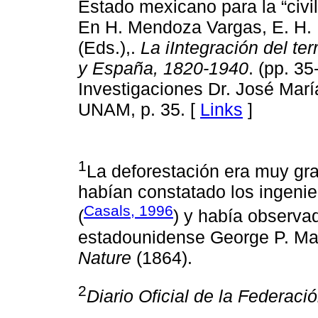
Estado mexicano para la “civili
En H. Mendoza Vargas, E. H. R
(Eds.),.
La iIntegración del te
y España, 1820-1940
. (pp. 35
Investigaciones Dr. José María
UNAM, p. 35. [
Links
]
1
La deforestación era muy gr
habían constatado los ingeni
Casals, 1996
(
) y había observad
estadounidense George P. Ma
Nature
(1864).
2
Diario Oficial de la Federaci