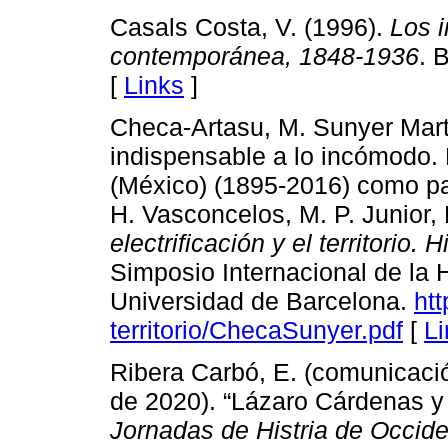
Casals Costa, V. (1996).
Los 
contemporánea, 1848-1936
. 
[
Links
]
Checa-Artasu, M. Sunyer Martín
indispensable a lo incómodo. 
(México) (1895-2016) como pais
H. Vasconcelos, M. P. Junior, 
electrificación y el territorio. H
Simposio Internacional de la Hi
Universidad de Barcelona.
htt
territorio/ChecaSunyer.pdf
[
Li
Ribera Carbó, E. (comunicaci
de 2020). “Lázaro Cárdenas y
Jornadas de Histria de Occid