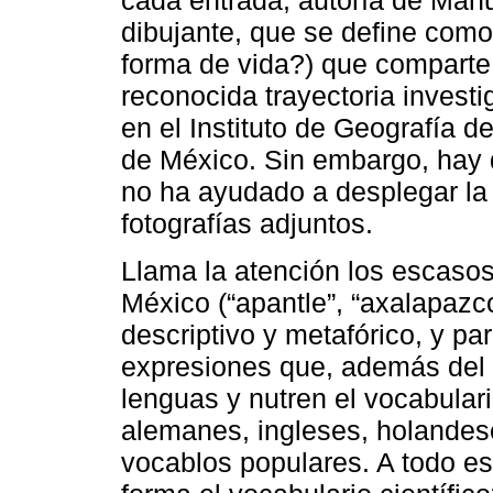
cada entrada, autoría de Man
dibujante, que se define como
forma de vida?) que compart
reconocida trayectoria invest
en el Instituto de Geografía 
de México. Sin embargo, hay q
no ha ayudado a desplegar la 
fotografías adjuntos.
Llama la atención los escaso
México (“apantle”, “axalapazco
descriptivo y metafórico, y pa
expresiones que, además del 
lenguas y nutren el vocabulari
alemanes, ingleses, holandes
vocablos populares. A todo e