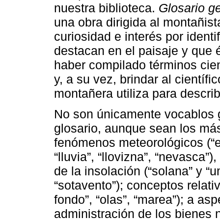
nuestra biblioteca.
Glosario g
una obra dirigida al montañis
curiosidad e interés por identi
destacan en el paisaje y que él
haber compilado términos cient
y, a su vez, brindar al científi
montañera utiliza para describi
No son únicamente vocablos g
glosario, aunque sean los má
fenómenos meteorológicos (“ef
“lluvia”, “llovizna”, “nevasca”
de la insolación (“solana” y “u
“sotavento”); conceptos relat
fondo”, “olas”, “marea”); a as
administración de los bienes n