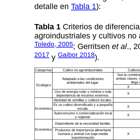
detalle en
Tabla 1
):
Tabla 1
Criterios de diferencia
agroindustriales y cultivos no
Toledo, 2005
; Gerritsen
et al
., 
2017
Gaibor 2018
y
).
Categorías
Cultivo no agroindustriales
Cultivos
Son la combinac
ambas clases, en
Adaptado a las condiciones
llega
ambientales del lugar.
Ecológico
X
Uso de energía solar y mínima o nula
X
dependencia de insumos externos.
Variedad de semillas y cultivos locales.
Es un cultivo diversificado y a pequeña
X
Económico
escala.
Autoconsumo o comercialización local
X
y regional.
Dependiente de la necesidad familiar.
Económico
Productos de importancia alimentaria
humana y animal con baja-media
X
transformación