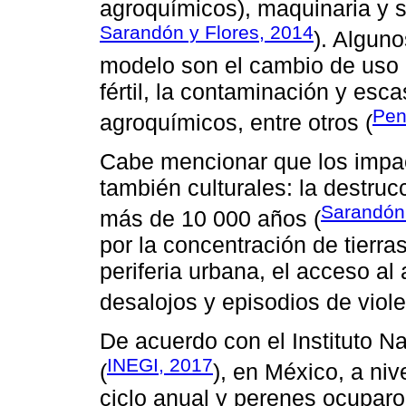
agroquímicos), maquinaria y s
Sarandón y Flores, 2014
). Algun
modelo son el cambio de uso 
fértil, la contaminación y es
Pen
agroquímicos, entre otros (
Cabe mencionar que los impac
también culturales: la destru
Sarandón 
más de 10 000 años (
por la concentración de tierra
periferia urbana, el acceso al
desalojos y episodios de violenc
De acuerdo con el Instituto N
INEGI, 2017
(
), en México, a niv
ciclo anual y perenes ocuparo