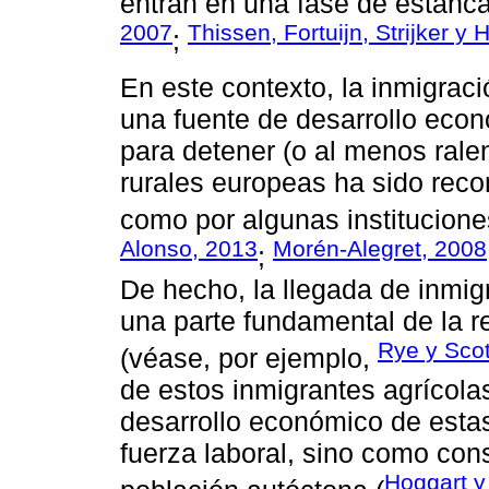
entran en una fase de estanc
2007
Thissen, Fortuijn, Strijker y
;
En este contexto, la inmigrac
una fuente de desarrollo econ
para detener (o al menos ralen
rurales europeas ha sido rec
como por algunas instituciones
Alonso, 2013
Morén-Alegret, 2008
;
De hecho, la llegada de inmig
una parte fundamental de la r
Rye y Scot
(véase, por ejemplo,
de estos inmigrantes agrícol
desarrollo económico de estas
fuerza laboral, sino como con
Hoggart 