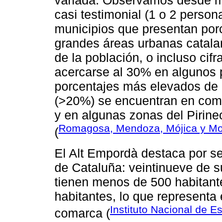
variada. Observamos desde mu
casi testimonial (1 o 2 person
municipios que presentan por
grandes áreas urbanas catala
de la población, o incluso cif
acercarse al 30% en algunos p
porcentajes más elevados de p
(>20%) se encuentran en coma
y en algunas zonas del Pirine
Romagosa, Mendoza, Mójica y Mo
(
El Alt Empordà destaca por s
de Cataluña: veintinueve de su
tienen menos de 500 habitan
habitantes, lo que representa 
Instituto Nacional de E
comarca (