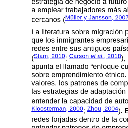
estrategia de negocio a futuro
a emplear trabajadores más all
Müller y Jansson, 200
cercanos (
La literatura sobre migración 
que los inmigrantes empresari
redes entre sus antiguos país
Stam, 2010
Carson
et al.
, 2018
(
;
),
apunta el llamado “enfoque cul
sobre emprendimiento étnico.
valores, los patrones de comp
las estrategias de adaptació
entender la capacidad de auto
Kloosterman, 2000
Zhou, 2004
;
). 
redes forjadas dentro de la c
entender patrones de emprend