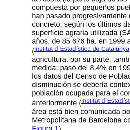
compuesta por pequeños pueb
han pasado progresivamente de
concreto, según los últimos da
superficie agraria utilizada 
años, de 85 676 ha. en 1999 
Institut d´Estadística de Cataluny
(
agricultura, por su parte, ta
medida: pasó del 8.4% en 199
los datos del Censo de Pobla
disminución se debería contex
población ocupada para el co
Institut d´Estadí
anteriormente (
área está bien comunicada por
Metropolitana de Barcelona c
Figura 1
).