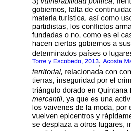
3)
vulnerabilidad política
, fren
gobiernos, falta de continuid
materia turística, así como us
partidistas, los conflictos ar
fundadas o no, como es el c
hacen ciertos gobiernos a sus 
determinados países o lugares,
Torre y Escobedo, 2013
Acosta Ma
;
territorial,
relacionada con conf
tierras, inseguridad por el cr
triángulo dorado en Quintana 
mercantil
, ya que es una acti
los vaivenes de la moda, por e
vuelven epicentros y rápidam
se desplaza a otros lugares, i