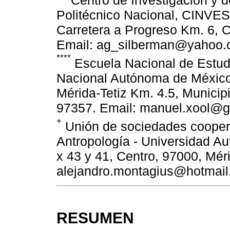
Centro de Investigación y d
Politécnico Nacional, CINVE
Carretera a Progreso Km. 6, C
Email: ag_silberman@yahoo
****
Escuela Nacional de Estudi
Nacional Autónoma de México 
Mérida-Tetiz Km. 4.5, Municip
97357. Email: manuel.xool@
+
Unión de sociedades cooper
Antropología - Universidad A
x 43 y 41, Centro, 97000, Mér
alejandro.montagius@hotmai
RESUMEN