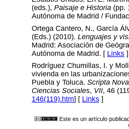
(eds.),
Paisaje e Historia
(pp. 
Autónoma de Madrid / Fundac
Ortega Cantero, N., García Ál
(Eds.) (2010).
Lenguajes y visi
Madrid: Asociación de Geógra
Autónoma de Madrid. [
Links
]
Rodríguez Chumillas, I. y Mol
vivienda en las urbanizacione
Puebla y Toluca.
Scripta Nova
Ciencias Sociales
,
VII
, 46 (119
146(119).htm
] [
Links
]
Este es un artículo publica