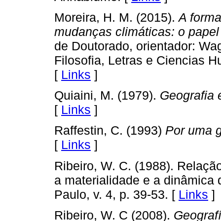
Moreira, H. M. (2015).
A forma
mudanças climáticas: o papel
de Doutorado, orientador: Wa
Filosofia, Letras e Ciencias 
[
Links
]
Quiaini, M. (1979).
Geografia 
[
Links
]
Raffestin, C. (1993)
Por uma g
[
Links
]
Ribeiro, W. C. (1988). Relaç
a materialidade e a dinâmica
Paulo, v. 4, p. 39-53. [
Links
]
Ribeiro, W. C (2008).
Geografí