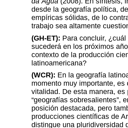
da Água
(2008). En síntesis, i
desde la geografía política,
empíricas sólidas, de lo contra
trabajo sea altamente cuestio
(GH-ET):
Para concluir, ¿cuál
sucederá en los próximos años
contexto de la producción cien
latinoamericana?
(WCR):
En la geografía latin
momento muy importante, es d
vitalidad. De esta manera, es p
“geografías sobresalientes”, 
posición destacada, pero tam
producciones científicas de A
distingue una pluridiversidad 