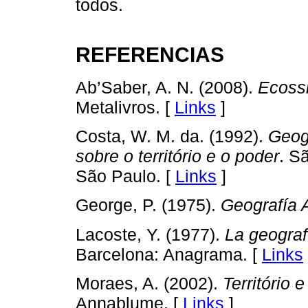
todos.
REFERENCIAS
Ab’Saber, A. N. (2008).
Ecossi
Metalivros. [
Links
]
Costa, W. M. da. (1992).
Geogr
sobre o território e o poder
. S
São Paulo. [
Links
]
George, P. (1975).
Geografía 
Lacoste, Y. (1977).
La geograf
Barcelona: Anagrama. [
Links
Moraes, A. (2002).
Território e
Annablume. [
Links
]