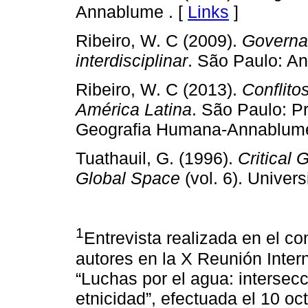
Annablume . [
Links
]
Ribeiro, W. C (2009).
Governa
interdisciplinar
. São Paulo: A
Ribeiro, W. C (2013).
Conflito
América Latina
. São Paulo: 
Geografia Humana-Annablume
Tuathauil, G. (1996).
Critical 
Global Space
(vol. 6). Univer
1
Entrevista realizada en el co
autores en la X Reunión Inter
“Luchas por el agua: intersec
etnicidad”, efectuada el 10 oc