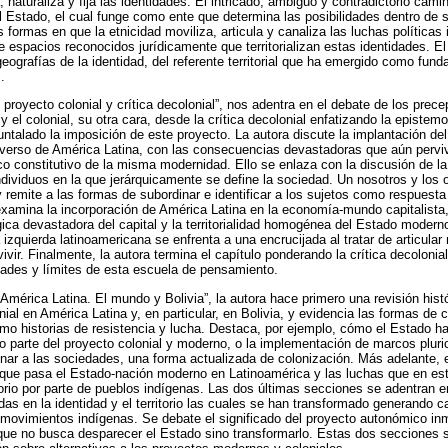
 naturaliza y fija las identidades. El intricado, ambiguo y contradictorio cami
el Estado, el cual funge como ente que determina las posibilidades dentro de 
s formas en que la etnicidad moviliza, articula y canaliza las luchas política
de espacios reconocidos jurídicamente que territorializan estas identidades. El
geografías de la identidad, del referente territorial que ha emergido como fun
.
 proyecto colonial y crítica decolonial”, nos adentra en el debate de los prece
y el colonial, su otra cara, desde la crítica decolonial enfatizando la episte
ntalado la imposición de este proyecto. La autora discute la implantación de
diverso de América Latina, con las consecuencias devastadoras que aún perv
ico constitutivo de la misma modernidad. Ello se enlaza con la discusión de l
individuos en la que jerárquicamente se define la sociedad. Un nosotros y los 
 y remite a las formas de subordinar e identificar a los sujetos como respuesta 
examina la incorporación de América Latina en la economía-mundo capitalista, 
ógica devastadora del capital y la territorialidad homogénea del Estado moder
izquierda latinoamericana se enfrenta a una encrucijada al tratar de articula
ivir. Finalmente, la autora termina el capítulo ponderando la crítica decoloni
ades y límites de esta escuela de pensamiento.
y América Latina. El mundo y Bolivia”, la autora hace primero una revisión hist
nial en América Latina y, en particular, en Bolivia, y evidencia las formas de 
omo historias de resistencia y lucha. Destaca, por ejemplo, cómo el Estado h
 parte del proyecto colonial y moderno, o la implementación de marcos pluric
linar a las sociedades, una forma actualizada de colonización. Más adelante, 
la que pasa el Estado-nación moderno en Latinoamérica y las luchas que en e
itorio por parte de pueblos indígenas. Las dos últimas secciones se adentran e
as en la identidad y el territorio las cuales se han transformado generando ca
s movimientos indígenas. Se debate el significado del proyecto autonómico in
 que no busca desparecer el Estado sino transformarlo. Estas dos secciones 