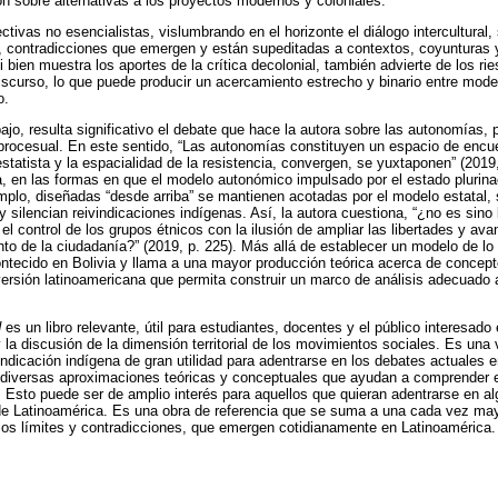
ón sobre alternativas a los proyectos modernos y coloniales.
ctivas no esencialistas, vislumbrando en el horizonte el diálogo intercultural
 contradicciones que emergen y están supeditadas a contextos, coyunturas y 
Si bien muestra los aportes de la crítica decolonial, también advierte de los r
discurso, lo que puede producir un acercamiento estrecho y binario entre mod
o.
ajo, resulta significativo el debate que hace la autora sobre las autonomías,
procesual. En este sentido, “Las autonomías constituyen un espacio de encue
statista y la espacialidad de la resistencia, convergen, se yuxtaponen” (2019,
a, en las formas en que el modelo autonómico impulsado por el estado plurinac
emplo, diseñadas “desde arriba” se mantienen acotadas por el modelo estatal,
y silencian reivindicaciones indígenas. Así, la autora cuestiona, “¿no es sin
 el control de los grupos étnicos con la ilusión de ampliar las libertades y a
unto de la ciudadanía?” (2019, p. 225). Más allá de establecer un modelo de lo
contecido en Bolivia y llama a una mayor producción teórica acerca de conce
 versión latinoamericana que permita construir un marco de análisis adecuado 
d
es un libro relevante, útil para estudiantes, docentes y el público interesado
la discusión de la dimensión territorial de los movimientos sociales. Es una 
ndicación indígena de gran utilidad para adentrarse en los debates actuales e
a diversas aproximaciones teóricas y conceptuales que ayudan a comprender e
 Esto puede ser de amplio interés para aquellos que quieran adentrarse en a
 Latinoamérica. Es una obra de referencia que se suma a una cada vez mayor
 los límites y contradicciones, que emergen cotidianamente en Latinoamérica.