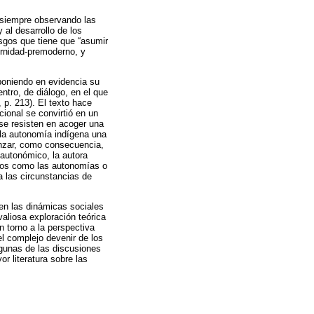
, siempre observando las
al desarrollo de los
iesgos que tiene que “asumir
ernidad-premoderno, y
 poniendo en evidencia su
ntro, de diálogo, en el que
 p. 213). El texto hace
ional se convirtió en un
 se resisten en acoger una
o la autonomía indígena una
vanzar, como consecuencia,
 autonómico, la autora
ptos como las autonomías o
a las circunstancias de
 en las dinámicas sociales
valiosa exploración teórica
n torno a la perspectiva
l complejo devenir de los
lgunas de las discusiones
 literatura sobre las