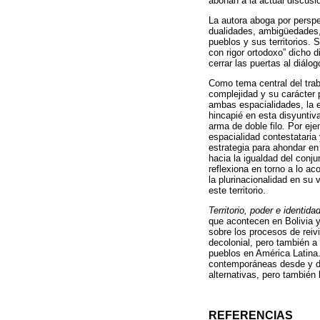
abonan a la actual discusi
La autora aboga por perspe
dualidades, ambigüedades,
pueblos y sus territorios. 
con rigor ortodoxo” dicho 
cerrar las puertas al diálog
Como tema central del trab
complejidad y su carácter 
ambas espacialidades, la e
hincapié en esta disyuntiv
arma de doble filo. Por ej
espacialidad contestataria 
estrategia para ahondar en
hacia la igualdad del conj
reflexiona en torno a lo a
la plurinacionalidad en su
este territorio.
Territorio, poder e identida
que acontecen en Bolivia y 
sobre los procesos de reivi
decolonial, pero también 
pueblos en América Latina.
contemporáneas desde y de
alternativas, pero también
REFERENCIAS