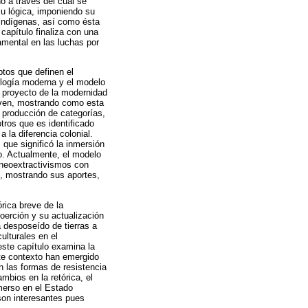
no a través del cual se
su lógica, imponiendo su
s indígenas, así como ésta
 capítulo finaliza con una
damental en las luchas por
ptos que definen el
mología moderna y el modelo
l proyecto de la modernidad
iven, mostrando como esta
a producción de categorías,
otros que es identificado
a la diferencia colonial.
que significó la inmersión
no. Actualmente, el modelo
r neoextractivismos con
al, mostrando sus aportes,
órica breve de la
coerción y su actualización
a desposeído de tierras a
ulturales en el
este capítulo examina la
ste contexto han emergido
n las formas de resistencia
mbios en la retórica, el
merso en el Estado
son interesantes pues