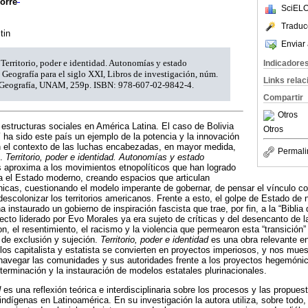
orre
SciELO
Traduc
tin
Enviar 
 Territorio, poder e identidad. Autonomías y estado
Indicadore
 Geografía para el siglo XXI, Libros de investigación, núm.
Links rela
e Geografía, UNAM, 259p. ISBN: 978-607-02-9842-4.
Compartir
Otros
 estructuras sociales en América Latina. El caso de Bolivia
Otros
í ha sido este país un ejemplo de la potencia y la innovación
n el contexto de las luchas encabezadas, en mayor medida,
Permali
s.
Territorio, poder e identidad. Autonomías y estado
 aproxima a los movimientos etnopolíticos que han logrado
ntra el Estado moderno, creando espacios que articulan
nicas, cuestionando el modelo imperante de gobernar, de pensar el vínculo c
 descolonizar los territorios americanos. Frente a esto, el golpe de Estado d
instaurado un gobierno de inspiración fascista que trae, por fin, a la “Biblia 
oyecto liderado por Evo Morales ya era sujeto de críticas y del desencanto de
n, el resentimiento, el racismo y la violencia que permearon esta “transición”
 de exclusión y sujeción.
Territorio, poder e identidad
es una obra relevante en
elos capitalista y estatista se convierten en proyectos imperiosos, y nos mue
navegar las comunidades y sus autoridades frente a los proyectos hegemónic
terminación y la instauración de modelos estatales plurinacionales.
d
es una reflexión teórica e interdisciplinaria sobre los procesos y las propue
indígenas en Latinoamérica. En su investigación la autora utiliza, sobre todo