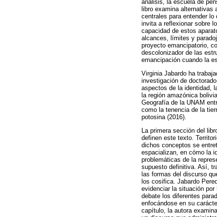
análisis, la escuela de pe
libro examina alternativas
centrales para entender lo
invita a reflexionar sobre
capacidad de estos aparatos
alcances, límites y parado
proyecto emancipatorio, co
descolonizador de las estr
emancipación cuando la est
Virginia Jabardo ha trabaj
investigación de doctorado
aspectos de la identidad, l
la región amazónica bolivia
Geografía de la UNAM entre
como la tenencia de la tier
potosina (2016).
La primera sección del libr
definen este texto. Territo
dichos conceptos se entret
espacializan, en cómo la i
problemáticas de la repres
supuesto definitiva. Así, 
las formas del discurso qu
los cosifica. Jabardo Pered
evidenciar la situación por 
debate los diferentes para
enfocándose en su carácter
capítulo, la autora examina