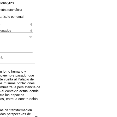
 Analytics
ción automática
artículo por email
s
cionados
nk
on lo no humano y
e noviembre pasado, que
de vuelta al Palacio de
 las mismas poblaciones
 muestra la persistencia de
 el contexto actual donde
stra los espacios
os, entre la construcción
stas de transformación
, dos perspectivas de