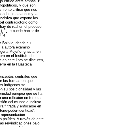
o crítico entre ambas. El
nopolíticos, y que son
amiento crítico que nos
nando los alcances y la
 incisiva que expone los
pel contradictorio como
hay de real en el proceso
1); “¿se puede hablar de
16).
n Bolivia, desde su
 la autora examinó
ndígena Mojeño-Ignacia, en
ra en el Instituto de
 en este libro se discuten,
ierra en la Huasteca
 conceptos centrales que
ar las formas en que
los indígenas se
n su posicionalidad y las
dernidad europea que se ha
 una reflexión en torno a
isión del mundo e incluso
ra filtrada y enfocarse en
torio-poder-identidad”,
y representación
 político. A través de este
has reivindicaciones bajo