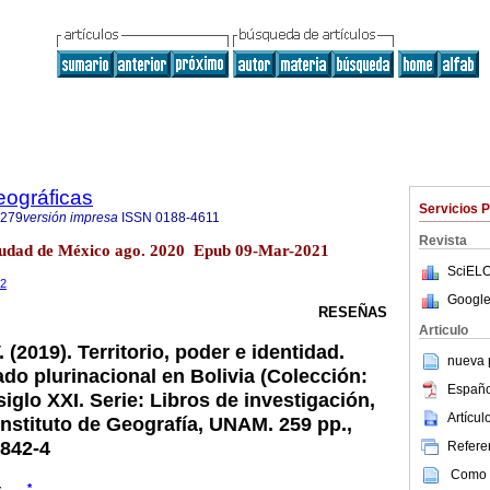
eográficas
Servicios 
7279
versión impresa
ISSN
0188-4611
Revista
iudad de México ago. 2020 Epub 09-Mar-2021
SciELO
92
Google
RESEÑAS
Articulo
 (2019). Territorio, poder e identidad.
nueva p
do plurinacional en Bolivia (Colección:
Españo
siglo XXI. Serie: Libros de investigación,
Artícu
Instituto de Geografía, UNAM. 259 pp.,
9842-4
Referen
Como c
*