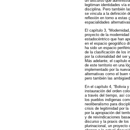
un discurso que administra,
legitiman identidades vía 
disciplina. Pero también la
se vincula a la definición 
reflexión en torno a estas 
espacialidades alternativas
El capítulo 3, “Modernidad,
proyecto de la modernidad 
estadocéntrico que han apu
en el espacio geográfico 
ha sido un espacio perifér
de la clasificación de los 
por la colonialidad del ser
Más adelante, el capítulo 
de este territorio en una l
implementado por la nueva 
alternativas como el buen v
pero también las ambigüed
En el capítulo 4, “Bolivia 
instauración del orden colo
a través del tiempo, así c
los pueblos indígenas como
neoliberalismo para discip
crisis de legitimidad por 
por la apropiación del terr
y de reivindicaciones basad
discurso y la praxis de lo
plurinacional, un proyecto