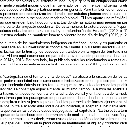
nsamiento decolonial y el sistema-mundo, lo que genera un enriquecedor diálog
 al modelo estatal moderno que han generado los movimientos indígenas, o et
 que sucede en Bolivia y Latinoamérica en general. Pero también es un acerc
 los procesos de descolonización liderados por estados plurinacionales cuestio
 para superar la racionalidad moderna/colonial. El libro aporta una reflexión
jas que emergen bajo la coyuntura actual donde las autonomías juegan un pa
mo parte del proyecto decolonial. De esta manera, la autora cuestiona “¿qué 
ucturas estatales de matriz colonial y de refundación del Estado?” (2019, p. 1
ructura colonial se mantiene intacta y vigente hasta día de hoy?” (2019, p. 2
ado el tema de los movimientos indígenas en América Latina, y en particular e
 realizada en la Universidad Autónoma de Madrid. En su tesis doctoral (2013)
as luchas por la tierra y los bosques centrándose en la región del territorio i
na. El libro aquí examinado es parte de la investigación posdoctoral de la auto
 2014 y 2016. Por otro lado, ha publicado artículos relacionados a temas que
ra en poblaciones indígenas de la Amazonía boliviana (2011) y luchas por la t
o, “Cartografiando el territorio y la identidad”, se aboca a la discusión de los
rio, poder e identidad son examinados e historizados en un ejercicio por mostr
ejen haciendo énfasis en las formas en que las reivindicaciones de los pueb
dentidad se construye espacialmente. Al mismo tiempo, la autora se adentra e
entación, una cuestión central en la lucha decolonial y en la crítica de la mo
transitamos por los paradigmas de pensamiento desde donde suscribe la autora
e desplaza a los sujetos representándolos por medio de formas ajenas a su v
a nos invita a aceptar este locus de enunciación, a aceptar la inevitable lectu
la que pasan las colectividades subyugadas. El capítulo 2, “La trialéctica terri
digmas de la identidad como herramienta de análisis social, su construcción 
 instrumentalista, es decir, como estrategia de acción colectiva o instrumento
 el papel del Estado en la producción de identidades al vigilar y controlar dic