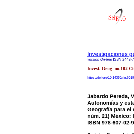
Investigaciones g
versión On-line
ISSN
2448-
Invest. Geog no.102 C
https://doi.org/10.14350/rig.601
Jabardo Pereda, V.
Autonomías y esta
Geografía para el 
núm. 21) México: 
ISBN 978-607-02-