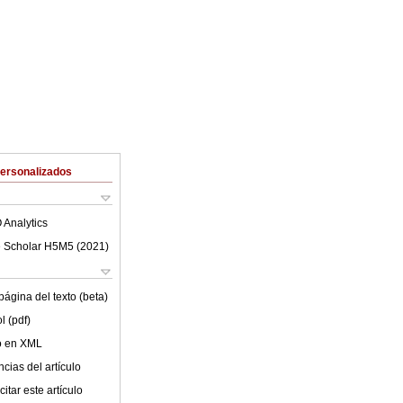
Personalizados
 Analytics
 Scholar H5M5 (
2021
)
ágina del texto (beta)
l (pdf)
lo en XML
cias del artículo
itar este artículo