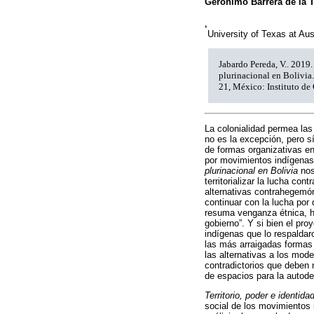
Gerónimo Barrera de la T
*
University of Texas at Aus
Jabardo Pereda, V.. 2019.
plurinacional en Bolivia.
21, México: Instituto d
La colonialidad permea las
no es la excepción, pero s
de formas organizativas e
por movimientos indígena
plurinacional en Bolivia
nos
territorializar la lucha co
alternativas contrahegemó
continuar con la lucha por
resuma venganza étnica, ha 
gobierno”. Y si bien el pr
indígenas que lo respaldaro
las más arraigadas formas
las alternativas a los mod
contradictorios que deben 
de espacios para la autode
Territorio, poder e identida
social de los movimientos 