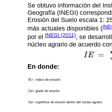
Se obtuvo información del Inst
Geografía (INEGI) correspond
Erosión del Suelo escala 1: 25
INE
más actuales disponibles (
INEGI (2011)
por el
, se desarrol
núcleo agrario de acuerdo con 
=
I
E
I
E
=
∑
[
G
e
x
S
e
]
En donde:
IE=
índice de erosión.
Ge=
grado de erosión.
Se=
superficie de erosión dentro del núcleo agrario.