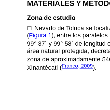
MATERIALES Y MÉTO
Zona de estudio
El Nevado de Toluca se locali
(
Figura 1
), entre los paralelos
99° 37´ y 99° 58´ de longitud 
área natural protegida, decret
zona de aproximadamente 54
Franco, 2009
Xinantécatl (
).