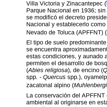
Villa Victoria y Zinacantepec (
Parque Nacional en 1936; sin 
se modificó el decreto presid
Nacional y establecerlo como
Nevado de Toluca (APFFNT) (
El tipo de suelo predominante
se encuentra aproximadamente
estas condiciones, y aunado a
permiten el desarrollo de bos
(
Abies religiosa
), de encino (
Q
spp
. - Quercus
spp
.
), oyamelp
zacatonal alpino (
Muhlenberg
La conservación del APFFNT e
ambiental al originarse en es