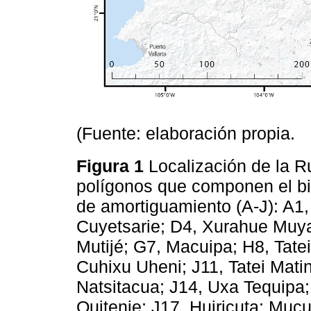
(Fuente: elaboración propia.
Figura 1
Localización de la Ru
polígonos que componen el b
de amortiguamiento (A-J): A1,
Cuyetsarie; D4, Xurahue Muya
Mutijé; G7, Macuipa; H8, Tate
Cuhixu Uheni; J11, Tatei Matin
Natsitacua; J14, Uxa Tequipa
Quitenie; J17, Huiricuta: Muc