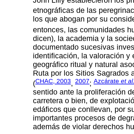
etnográficas de las peregrinac
los que abogan por su consid
entonces, las comunidades h
dicen), la academia y la soci
documentado sucesivas invest
identificación, la valoración 
geográfico ritual y natural as
Ruta por los Sitios Sagrados a
CHAC, 2003
2007
Azcárate
et al
(
,
;
sentido ante la proliferación d
carretera o bien, de explotaci
edáficos que conllevan, por s
importantes procesos de degra
además de violar derechos h