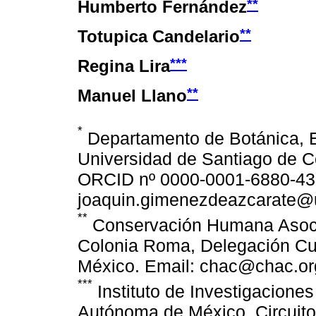
**
Humberto Fernández
**
Totupica Candelario
***
Regina Lira
**
Manuel Llano
*
Departamento de Botánica, Es
Universidad de Santiago de 
ORCID nº 0000-0001-6880-438
joaquin.gimenezdeazcarate@
**
Conservación Humana Asocia
Colonia Roma, Delegación Cu
México. Email: chac@chac.o
***
Instituto de Investigaciones
Autónoma de México, Circuito