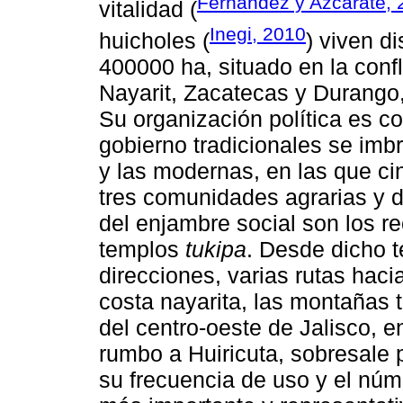
Fernández y Azcárate, 
vitalidad (
Inegi, 2010
huicholes (
) viven d
400000 ha, situado en la conf
Nayarit, Zacatecas y Durango,
Su organización política es c
gobierno tradicionales se imb
y las modernas, en las que c
tres comunidades agrarias y 
del enjambre social son los r
templos
tukipa
. Desde dicho te
direcciones, varias rutas haci
costa nayarita, las montañas
del centro-oeste de Jalisco, ent
rumbo a Huiricuta, sobresale po
su frecuencia de uso y el núm