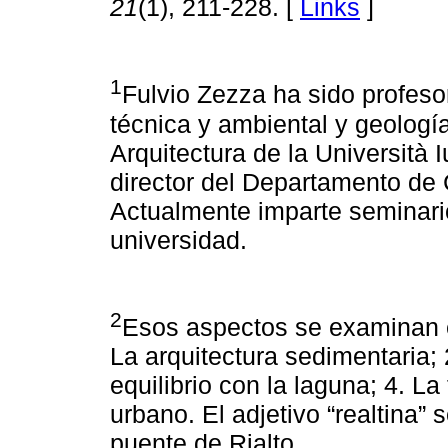
21
(1), 211-228. [
Links
]
1
Fulvio Zezza ha sido profes
técnica y ambiental y geologí
Arquitectura de la Università 
director del Departamento de 
Actualmente imparte seminari
universidad.
2
Esos aspectos se examinan en
La arquitectura sedimentaria; 
equilibrio con la laguna; 4. La
urbano. El adjetivo “realtina” 
puente de Rialto.