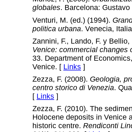
globales
. Barcelona: Gustavo G
Venturi, M. (ed.) (1994).
Grandi
politica urbana
. Venecia, Italia
Zannini, F., Lando, F. y Bellio
Venice: commercial
changes o
33. Department of Economics, C
Venice. [
Links
]
Zezza, F. (2008).
Geologia, pr
centro storico di Venezia
. Qua
[
Links
]
Zezza, F. (2010). The sedimen
Holocene deposits in Venice and
historic centre.
Rendiconti Lin