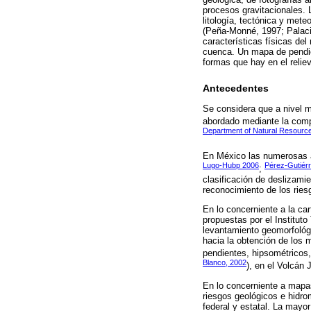
procesos gravitacionales. 
litología, tectónica y mete
(Peña-Monné, 1997; Palaci
características físicas del
cuenca. Un mapa de pendie
formas que hay en el reliev
Antecedentes
Se considera que a nivel mu
abordado mediante la compi
Department of Natural Resourc
En México las numerosas ap
Lugo-Hubp 2006
Pérez-Gutiér
;
clasificación de deslizami
reconocimiento de los ries
En lo concerniente a la ca
propuestas por el Institut
levantamiento geomorfológic
hacia la obtención de los
pendientes, hipsométricos
Blanco, 2002
), en el Volcán J
En lo concerniente a mapas
riesgos geológicos e hidro
federal y estatal. La mayor