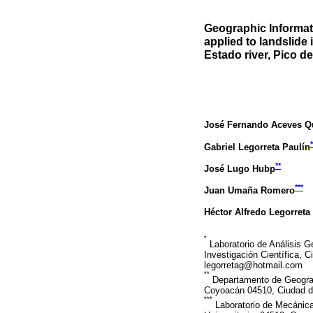
Geographic Informa
applied to landslide
Estado river, Pico d
José Fernando Aceves Q
*
Gabriel Legorreta Paulín
**
José Lugo Hubp
***
Juan Umaña Romero
Héctor Alfredo Legorreta
*
Laboratorio de Análisis G
Investigación Científica,
legorretag@hotmail.com
**
Departamento de Geografí
Coyoacán 04510, Ciudad d
***
Laboratorio de Mecánica 