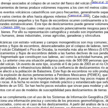
Siebe
et al.,
1
 drenaje asociados al colapso de un sector del flanco del volcán (
lizamientos de tierras produce volúmenes mayores a los cien mil metros cúbic
os eventos volcánicos catastróficos son poco frecuentes, generalmente sepa
Capra
et al.
, 2002
 varios cientos de años hasta algunos milenios (
). Cabe indic
slizamientos pequeños y los flujos de escombros ocurren continuamente a lo 
 grandes estratovolcanes. Este tipo de deslizamientos puede generar volúmenes
y Dietrich, 1994
) los cuales crean una situación potencialmente riesgosa para l
 bienes. Por ello su representación cartográfica y estudio son importantes pa
 humanos, áreas industriales, zonas agrícolas, ganaderas y silvicultura.
olcánicas con estrato- volcanes y campos monogenéticos son muy comunes; 
entos y flujos de escombros, desencadenados por el colapso de laderas, terr
el volcán Citlaltépetl o Pico de Orizaba, la montaña más alta en México (5 67
izamientos y flujos de escombros debido a las fuertes declives de sus pendien
 fragmentado que constituyen sus laderas, así como la actividad humana, pr
ra. Lo anterior crea una situación peligrosa para más de 500 000 personas que
del volcán. Un evento de este tipo, ocurrido el 6 de junio de 2003 en el río Ch
propiedades e infraestructura debido a la confluencia de deslizamientos río a
e afectó a la población de Balastrera. Este flujo de escombros no sólo produ
y la explosión de ductos pertenecientes a Petróleos Mexicanos (PEMEX), qu
el poblado. A pesar de la importancia de tales procesos hay pocos mapas de
e rocas. A la fecha no existe ningún método práctico y estandarizado que se
 dentro de un SIG. Se han hecho pocos estudios que sirvan para modelar y ubic
ntos con el uso de modelos de susceptibilidad para deslizamientos de tierras 
ue se complementa con el uso de los Sistemas de Información Geográfica (SI
iona una información precisa y concreta de los procesos geomorfológicos, de
ciados, como es el caso de los deslizamientos. A partir del análisis de la ca
reas y modelos de elevación digital del terreno, se determinan las áreas susce