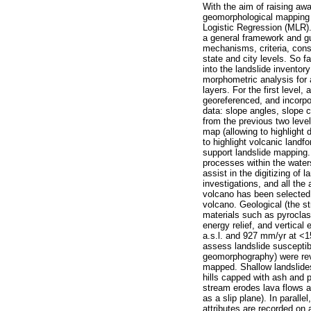
With the aim of raising aw
geomorphological mapping i
Logistic Regression (MLR).
a general framework and gui
mechanisms, criteria, consi
state and city levels. So 
into the landslide invento
morphometric analysis for 
layers. For the first level
georeferenced, and incorpo
data: slope angles, slope c
from the previous two levels
map (allowing to highlight 
to highlight volcanic land
support landslide mapping.
processes within the water
assist in the digitizing of 
investigations, and all th
volcano has been selected 
volcano. Geological (the s
materials such as pyroclast
energy relief, and vertical
a.s.l. and 927 mm/yr at <1
assess landslide susceptib
geomorphography) were rev
mapped. Shallow landslides
hills capped with ash and 
stream erodes lava flows a
as a slip plane). In parall
attributes are recorded on 