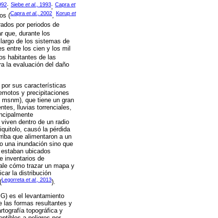
992
Siebe
et al.,
1993
Capra
et
;
;
Capra
et al.,
2002
Korup
et
os (
,
rados por periodos de
ar que, durante los
largo de los sistemas de
 entre los cien y los mil
os habitantes de las
ra la evaluación del daño
por sus características
emotos y precipitaciones
5 msnm), que tiene un gran
tes, lluvias torrenciales,
incipalmente
 viven dentro de un radio
iquitolo, causó la pérdida
rriba que alimentaron a un
jo una inundación sino que
e estaban ubicados
 inventarios de
ñale cómo trazar un mapa y
ar la distribución
Legorreta
et al.,
2013
(
).
G) es el levantamiento
 las formas resultantes y
rtografía topográfica y
ptibles a peligros por