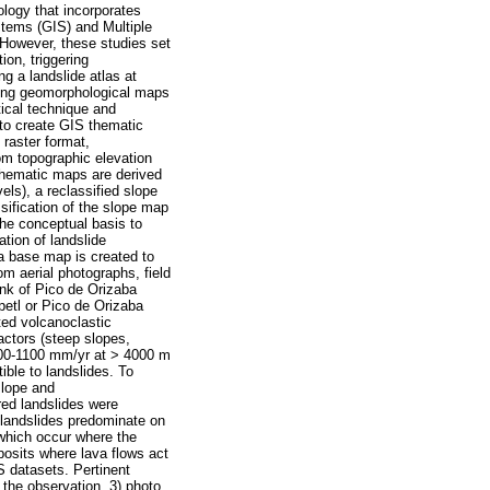
ology that incorporates
stems (GIS) and Multiple
 However, these studies set
ion, triggering
g a landslide atlas at
ating geomorphological maps
tical technique and
 to create GIS thematic
 raster format,
om topographic elevation
, thematic maps are derived
els), a reclassified slope
ssification of the slope map
the conceptual basis to
tion of landslide
 a base map is created to
rom aerial photographs, field
ank of Pico de Orizaba
petl or Pico de Orizaba
ted volcanoclastic
actors (steep slopes,
 1000-1100 mm/yr at > 4000 m
ible to landslides. To
slope and
ed landslides were
 landslides predominate on
(which occur where the
posits where lava flows act
S datasets. Pertinent
 the observation, 3) photo