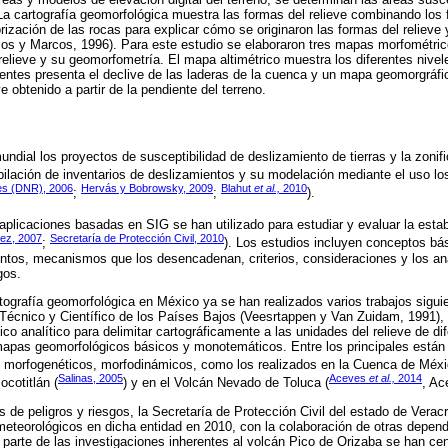
La cartografía geomorfológica muestra las formas del relieve combinando los f
orización de las rocas para explicar cómo se originaron las formas del relieve
os y Marcos, 1996). Para este estudio se elaboraron tres mapas morfométri
 relieve y su geomorfometría. El mapa altimétrico muestra los diferentes nivele
ntes presenta el declive de las laderas de la cuenca y un mapa geomorgráfic
e obtenido a partir de la pendiente del terreno.
ndial los proyectos de susceptibilidad de deslizamiento de tierras y la zonif
lación de inventarios de deslizamientos y su modelación mediante el uso lo
es (DNR), 2006
Hervás y Bobrowsky, 2009
Blahut
et al.,
2010
;
;
).
licaciones basadas en SIG se han utilizado para estudiar y evaluar la estabi
rez, 2007
Secretaría de Protección Civil, 2010
;
). Los estudios incluyen conceptos bás
entos, mecanismos que los desencadenan, criterios, consideraciones y los aná
gos.
rtografía geomorfológica en México ya se han realizados varios trabajos sig
o Técnico y Científico de los Países Bajos (Veesrtappen y Van Zuidam, 1991),
o analítico para delimitar cartográficamente a las unidades del relieve de dif
 mapas geomorfológicos básicos y monotemáticos. Entre los principales están
, morfogenéticos, morfodinámicos, como los realizados en la Cuenca de Méxi
Salinas, 2005
Aceves
et al.,
2014
ocotitlán (
) y en el Volcán Nevado de Toluca (
, A
 de peligros y riesgos, la Secretaría de Protección Civil del estado de Veracr
meteorológicos en dicha entidad en 2010, con la colaboración de otras depen
 parte de las investigaciones inherentes al volcán Pico de Orizaba se han cent