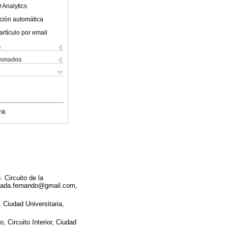
 Analytics
ción automática
artículo por email
s
cionados
nk
 Circuito de la
esada.fernando@gmail.com,
Ciudad Universitaria,
 Circuito Interior, Ciudad