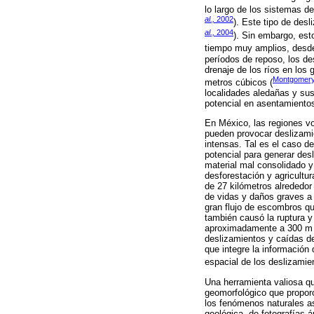
lo largo de los sistemas de
al.,
2002
). Este tipo de des
al.,
2004
). Sin embargo, est
tiempo muy amplios, desde
períodos de reposo, los de
drenaje de los ríos en los
Montgomery 
metros cúbicos (
localidades aledañas y sus
potencial en asentamientos
En México, las regiones v
pueden provocar deslizami
intensas. Tal es el caso d
potencial para generar desl
material mal consolidado y
desforestación y agricultu
de 27 kilómetros alrededor 
de vidas y daños graves a 
gran flujo de escombros qu
también causó la ruptura 
aproximadamente a 300 m d
deslizamientos y caídas d
que integre la información
espacial de los deslizamie
Una herramienta valiosa q
geomorfológico que proporc
los fenómenos naturales aso
geológica, de fotografías á