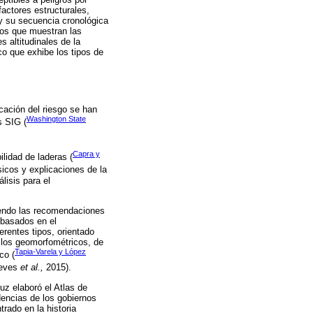
actores estructurales,
 y su secuencia cronológica
cos que muestran las
s altitudinales de la
o que exhibe los tipos de
icación del riesgo se han
Washington State
s SIG (
Capra y
lidad de laderas (
icos y explicaciones de la
lisis para el
uiendo las recomendaciones
 basados en el
erentes tipos, orientado
 los geomorfométricos, de
Tapia-Varela y López
co (
ceves
et al.,
2015).
uz elaboró el Atlas de
dencias de los gobiernos
rado en la historia