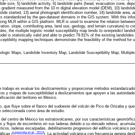
slide size, 5) landslide activity, 6) landslide parts (head, evacuation zone, depo
p gradient measured from the 10 m digital elevation model (DEM), 10) landslide
slide started, 13) aerial photograph identification number, 14) landslide area, 
s standardized by the geo-dataset domains in the GIS system. With this infor
using MLR within a GIS platform. MLR is used to examine the relation between 
ation, slope, contributing area, land use, geology, and terrain curvature) to cr
les, the multiple logistic model susceptibility map tends to overpredict landsl
del is statistically valid and able to predict 79.81% of the existing landslide
ceptibility mapping techniques demonstrate the feasibility of the method for u
ogic Maps; Landslide Inventory Map; Landslide Susceptibility Map; Multiple
ste trabajo es evaluar los deslizamientos y proporcionar métodos estandarizad
tos y mapas de susceptibilidad a deslizamientos que apoyen a las autoridad
ificación del territorio en México.
o, que fluye sobre el flanco del sudoeste del volcán de Pico de Orizaba y que
ue seleccionada como área de estudio.
 del centro de México los estratovolcanes, por sus características geomórfica
os y flujos de escombros en sus laderas debido a su elevado relieve, acumul
sticos, laderas escarpadas, debilitamiento progresivo del edificio volcánico por
Legorreta
et al.,
2013
áficas (
). La actividad volcánica con frecuencia genera de