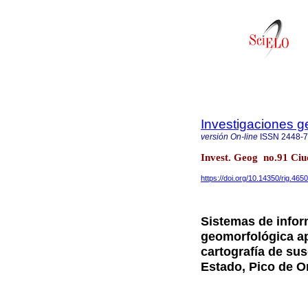
Investigaciones g
versión On-line
ISSN
2448-
Invest. Geog no.91 Ciu
https://doi.org/10.14350/rig.465
Sistemas de infor
geomorfológica ap
cartografía de sus
Estado, Pico de O