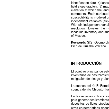
identification date, 4) land
field slope gradient, 9) ma
elevation at which the land
comments. Each attribute i
susceptibility is modeled 
independent variables (elev
With six independent variab
resolution. However, the mo
landslide inventory and sus
of Mexico.
Keywords
GIS; Geomorphol
Pico de Orizaba Volcano
INTRODUCCIÓN
El objetivo principal de e
inventarios de deslizamien
mitigación del riesgo y plan
La cuenca del río El Estad
cuenca del río Chiquito, f
En las regiones volcánicas
para generar deslizamient
depósitos de flujos piroclá
otras características geogr