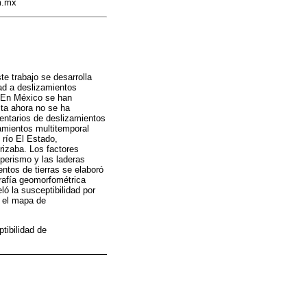
m.mx
te trabajo se desarrolla
ad a deslizamientos
. En México se han
sta ahora no se ha
entarios de deslizamientos
zamientos multitemporal
 río El Estado,
rizaba. Los factores
mperismo y las laderas
ntos de tierras se elaboró
grafía geomorfométrica
ó la susceptibilidad por
o el mapa de
tibilidad de