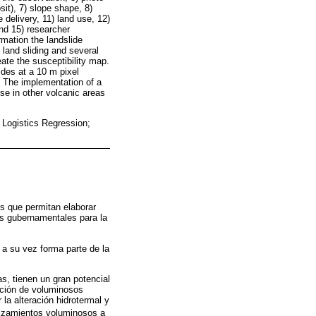
sit), 7) slope shape, 8)
 delivery, 11) land use, 12)
and 15) researcher
mation the landslide
land sliding and several
eate the susceptibility map.
ides at a 10 m pixel
s. The implementation of a
se in other volcanic areas
 Logistics Regression;
os que permitan elaborar
es gubernamentales para la
 a su vez forma parte de la
s, tienen un gran potencial
ación de voluminosos
 la alteración hidrotermal y
slizamientos voluminosos a