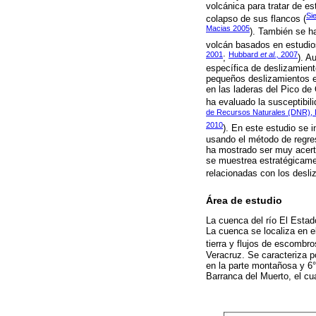
volcánica para tratar de es
Sie
colapso de sus flancos (
Macias 2005
). También se ha
volcán basados en estudio
2001
Hubbard
et al.,
2007
;
). A
específica de deslizamient
pequeños deslizamientos e
en las laderas del Pico de
ha evaluado la susceptibili
de Recursos Naturales (DNR), D
2010
). En este estudio se 
usando el método de regres
ha mostrado ser muy acert
se muestrea estratégicame
relacionadas con los desli
Área de estudio
La cuenca del río El Estad
La cuenca se localiza en e
tierra y flujos de escombr
Veracruz. Se caracteriza 
en la parte montañosa y 6° 
Barranca del Muerto, el cu