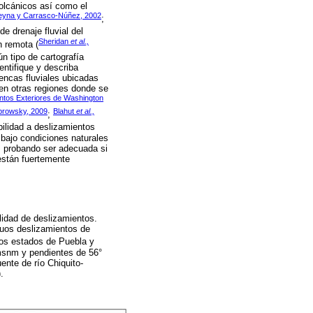
volcánicos así como el
eyna y Carrasco-Núñez, 2002
;
e drenaje fluvial del
Sheridan
et al.,
n remota (
n tipo de cartografía
entifique y describa
encas fluviales ubicadas
 en otras regiones donde se
untos Exteriores de Washington
browsky, 2009
Blahut
et al.,
;
bilidad a deslizamientos
bajo condiciones naturales
, probando ser adecuada si
están fuertemente
lidad de deslizamientos.
inuos deslizamientos de
os estados de Puebla y
msnm y pendientes de 56°
uente de río Chiquito-
).