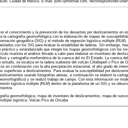
oacán, Ciudad de México. E-mail: jlur67@hotmail.com, hectora@servidor.una
cer el conocimiento y la prevención de los desastres por deslizamientos en es
a la cartografía geomorfológica con la elaboración de mapas de susceptibilid
ormación geográfica (SIG) y el método de regresión logística múltiple (RLM)
 aislados con los SIG para evaluar la estabilidad de laderas. Sin embargo, ha
 práctico y estandarizado que integre los mapas geomorfológicos con los inv
tículo muestra el análisis llevado a cabo para elaborar un inventario de desli
lisis y cartografía morfométrica de la cuenca del río El Estado. La cuenca del
estudio, se localiza en la ladera sudoeste del volcán Citlaltepetl o Pico de O
os en combinación con la alta precipitación estacional, el alto grado de inte
 superficies a deslizamientos. Para evaluar la susceptibilidad por deslizamie
eslizamientos usando fotografías aéreas, a continuación se elaboró la carto
 geomorfográfico) y se realizó trabajo de campo. Con esta información se model
esión logística múltiple (RLM) dentro de la plataforma de un SIG y se obtuv
amientos.
grafía geomorfológica; mapa de inventario de deslizamientos; mapa de suscep
múltiple logística; Volcán Pico de Orizaba