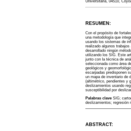
Universitaria, 04510, Coy
RESUMEN:
Con el propósito de fortale
una metodología que integr
usando los sistemas de inf
realizado algunos trabajos
desarrollado ningún método
utilizando los SIG. Este ar
junto con la técnica de aná
seleccionada como área de 
geológicos y geomorfológic
escarpadas predisponen sus
un mapa de inventario de d
(altimétrico, pendientes y
deslizamientos usando regr
susceptibilidad por desliz
Palabras clave
SIG; carto
deslizamientos; regresión 
ABSTRACT: