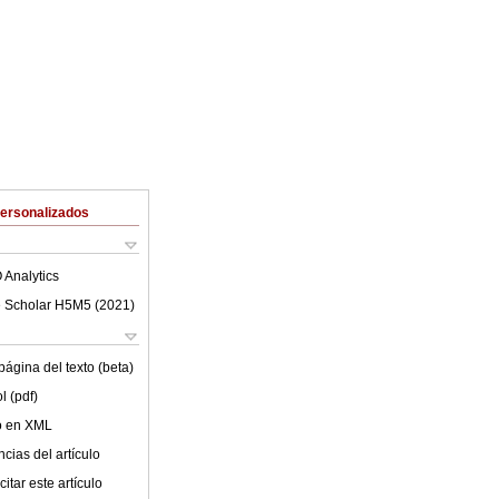
Personalizados
 Analytics
 Scholar H5M5 (
2021
)
ágina del texto (beta)
l (pdf)
lo en XML
cias del artículo
itar este artículo