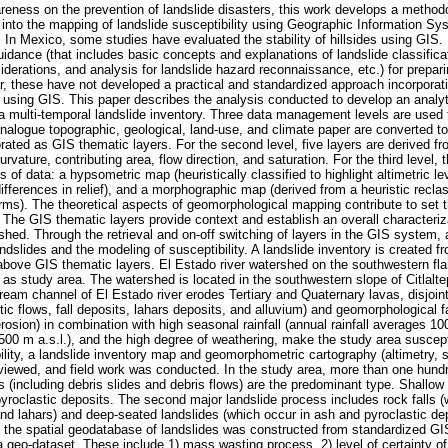
areness on the prevention of landslide disasters, this work develops a method
nto the mapping of landslide susceptibility using Geographic Information Sy
 In Mexico, some studies have evaluated the stability of hillsides using GIS.
dance (that includes basic concepts and explanations of landslide classificat
derations, and analysis for landslide hazard reconnaissance, etc.) for preparin
far, these have not developed a practical and standardized approach incorpor
ry using GIS. This paper describes the analysis conducted to develop an analy
a multi-temporal landslide inventory. Three data management levels are used
, analogue topographic, geological, land-use, and climate paper are converted to
rated as GIS thematic layers. For the second level, five layers are derived fr
urvature, contributing area, flow direction, and saturation. For the third level
 of data: a hypsometric map (heuristically classified to highlight altimetric lev
differences in relief), and a morphographic map (derived from a heuristic recla
forms). The theoretical aspects of geomorphological mapping contribute to set 
 The GIS thematic layers provide context and establish an overall characteriza
shed. Through the retrieval and on-off switching of layers in the GIS system,
landslides and the modeling of susceptibility. A landslide inventory is created f
e above GIS thematic layers. El Estado river watershed on the southwestern fl
as study area. The watershed is located in the southwestern slope of Citlalte
tream channel of El Estado river erodes Tertiary and Quaternary lavas, disjoin
ic flows, fall deposits, lahars deposits, and alluvium) and geomorphological f
 erosion) in combination with high seasonal rainfall (annual rainfall averages
500 m a.s.l.), and the high degree of weathering, make the study area suscept
ility, a landslide inventory map and geomorphometric cartography (altimetry, 
iewed, and field work was conducted. In the study area, more than one hundr
 (including debris slides and debris flows) are the predominant type. Shallow
pyroclastic deposits. The second major landslide process includes rock falls 
nd lahars) and deep-seated landslides (which occur in ash and pyroclastic de
el, the spatial geodatabase of landslides was constructed from standardized GI
a geo-dataset. These include 1) mass wasting process, 2) level of certainty of