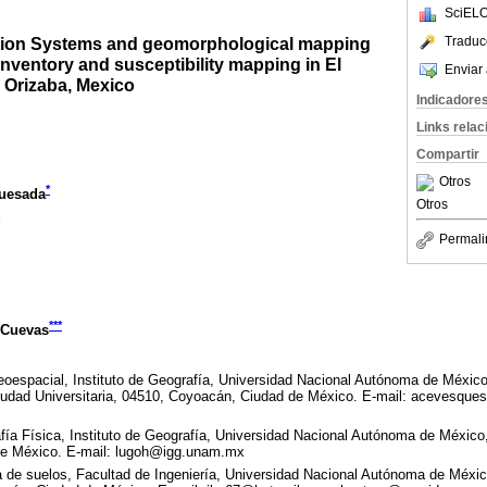
SciELO
Traduc
tion Systems and geomorphological mapping
 inventory and susceptibility mapping in El
Enviar 
e Orizaba, Mexico
Indicadore
Links rela
Compartir
Otros
*
uesada
Otros
Permali
***
 Cuevas
eoespacial, Instituto de Geografía, Universidad Nacional Autónoma de México.
 Ciudad Universitaria, 04510, Coyoacán, Ciudad de México. E-mail: acevesqu
a Física, Instituto de Geografía, Universidad Nacional Autónoma de México, 
e México. E-mail: lugoh@igg.unam.mx
de suelos, Facultad de Ingeniería, Universidad Nacional Autónoma de México,