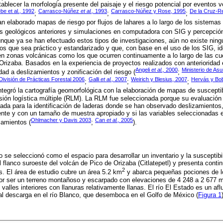
tablecer la morfología presente del paisaje y el riesgo potencial por eventos 
be et al., 1992
Carrasco-Núñez
et al.,
1993
Carrasco-Núñez y Rose, 1995
De la Cruz-R
;
;
;
n elaborado mapas de riesgo por flujos de lahares a lo largo de los sistemas d
s geológicos anteriores y simulaciones en computadora con SIG y percepció
unque ya se han efectuado estos tipos de investigaciones, aún no existe ningú
os que sea práctico y estandarizado y que, con base en el uso de los SIG, id
n zonas volcánicas como los que ocurren continuamente a lo largo de las cu
 Orizaba. Basados en la experiencia de proyectos realizados con anterioridad
Angeli
et al.,
2000
Ministerio de As
dad a deslizamientos y zonificación del riesgo (
;
ivisión de Prácticas Forestal 2006
Galli
et al.,
2007
Weirich y Blesius, 2007
Hervás y Bo
;
;
;
integró la cartografía geomorfológica con la elaboración de mapas de suscepti
ión logística múltiple (RLM). La RLM fue seleccionada porque su evaluación 
ada para la identificación de laderas donde se han observado deslizamientos
nte y con un tamaño de muestra apropiado y si las variables seleccionadas 
Ohlmacher y Davis 2003
Can
et al.,
2005
zamientos (
;
).
o se seleccionó como el espacio para desarrollar un inventario y la susceptibi
l flanco suroeste del volcán de Pico de Orizaba (Citlatepetl) y presenta cont
2
os. El área de estudio cubre un área 5.2 km
y abarca pequeñas pociones de l
por ser un terreno montañoso y escarpado con elevaciones de 4 248 a 2 677 
valles interiores con llanuras relativamente llanas. El río El Estado es un afl
al descarga en el río Blanco, que desemboca en el Golfo de México (
Figura 1