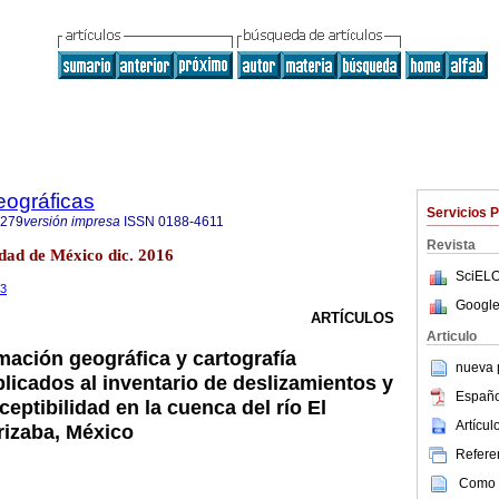
eográficas
Servicios 
7279
versión impresa
ISSN
0188-4611
Revista
dad de México dic. 2016
SciELO
03
Google
ARTÍCULOS
Articulo
mación geográfica y cartografía
nueva p
licados al inventario de deslizamientos y
Españo
ceptibilidad en la cuenca del río El
Artícu
rizaba, México
Referen
Como c