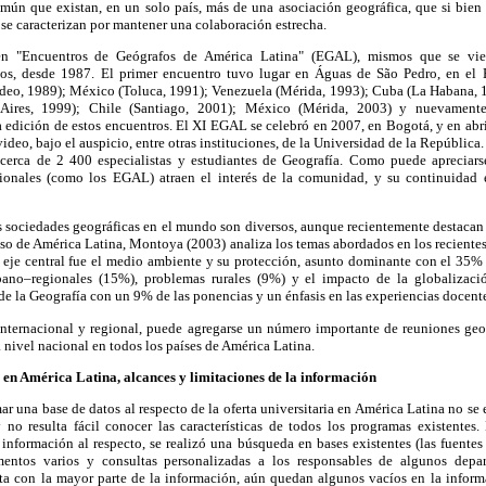
mún que existan, en un solo país, más de una asociación geográfica, que si bien 
se caracterizan por mantener una colaboración estrecha.
en "Encuentros de Geógrafos de América Latina" (EGAL), mismos que se vie
ños, desde 1987. El primer encuentro tuvo lugar en Águas de São Pedro, en el 
eo, 1989); México (Toluca, 1991); Venezuela (Mérida, 1993); Cuba (La Habana, 1
Aires, 1999); Chile (Santiago, 2001); México (Mérida, 2003) y nuevamente
edición de estos encuentros. El XI EGAL se celebró en 2007, en Bogotá, y en abr
deo, bajo el auspicio, entre otras instituciones, de la Universidad de la República
 cerca de 2 400 especialistas y estudiantes de Geografía. Como puede apreciars
gionales (como los EGAL) atraen el interés de la comunidad, y su continuidad 
s sociedades geográficas en el mundo son diversos, aunque recientemente destacan
aso de América Latina, Montoya (2003) analiza los temas abordados en los recient
 eje central fue el medio ambiente y su protección, asunto dominante con el 35% 
bano–regionales (15%), problemas rurales (9%) y el impacto de la globalizac
de la Geografía con un 9% de las ponencias y un énfasis en las experiencias docent
 internacional y regional, puede agregarse un número importante de reuniones ge
 nivel nacional en todos los países de América Latina.
 en América Latina, alcances y limitaciones de la información
r una base de datos al respecto de la oferta universitaria en América Latina no se 
 no resulta fácil conocer las características de todos los programas existentes. 
a información al respecto, se realizó una búsqueda en bases existentes (las fuentes 
mentos varios y consultas personalizadas a los responsables de algunos dep
ta con la mayor parte de la información, aún quedan algunos vacíos en la inform