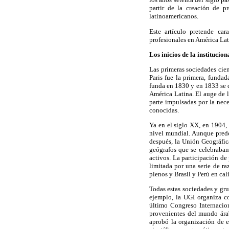
partir de la creación de p
latinoamericanos.
Este artículo pretende car
profesionales en América Lati
Los inicios de la institucio
Las primeras sociedades cien
Paris fue la primera, funda
funda en 1830 y en 1833 se 
América Latina. El auge de l
parte impulsadas por la nec
conocidas.
Ya en el siglo XX, en 1904,
nivel mundial. Aunque pred
después, la Unión Geográfic
geógrafos que se celebraba
activos. La participación d
limitada por una serie de r
plenos y Brasil y Perú en cal
Todas estas sociedades y gr
ejemplo, la UGI organiza c
último Congreso Internacio
provenientes del mundo ára
aprobó la organización de e