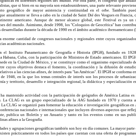
eográficas en diferentes regiones del mundo. Por otra parte, el congreso que anua
alistas, que si bien en su mayoría son estadounidenses, una parte relevante provien
nto geográfico de mayor asistencia y continuidad en el orbe. También pued
que anualmente se lleva a cabo en la ciudad de Saint Dié des Vosgues en Francia, 
tinente americano. Aunque de menor alcance global, este Festival es ya un r
íses del mundo. Asimismo, desde 1998, los "Coloquios de Geocrítica" han contribui
s desarrolladas durante la década de 1990 en el ámbito académico iberoamericano 
na enorme cantidad de congresos nacionales y regionales entre cuyos organizador
ncias académicas nacionales.
n el Instituto Panamericano de Geografía e Historia (IPGH), fundado en 1928
La Habana, Cuba, con la participación de Ministros de Estado americanos. El IP
u sede en la Ciudad de México, y se constituye como el organismo especializado d
re cuyos objetivos destaca el fomento, la coordinación y la difusión de estudios
relativos a las ciencias afines, de interés para "las Américas". El IPGH se conforma e
 de 1946, en la que los temas centrales de interés son los procesos de urbanizaci
ía y territorio, desarrollo e integración regional, la didáctica y especialización 
 ha mantenido actividad con la participación de geógrafos de América Latina es
). La CLAG es un grupo especializado de la
AAG
fundado en 1970 y cuenta a
La CLAG se organizó para fomentar la educación e investigación geográficas en 
conferencias nacionales e internacionales que incluyen diversos aspectos que refleja
te, publica un Boletín y un Anuario y tanto en los eventos como en sus publi
linas afines a la Geografía.
dades y agrupaciones geográficas también son hoy en día comunes. La mayor parte d
existen prácticamente en todos los países que cuentan con una oferta de programa