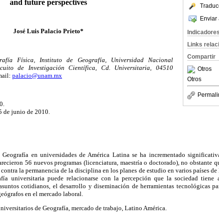
and future perspectives
Traduc
Enviar 
José Luis Palacio Prieto*
Indicadore
Links rela
Compartir
fía Física, Instituto de Geografía, Universidad Nacional
ito de Investigación Científica, Cd. Universitaria, 04510
Otros
ail:
palacio@unam.mx
Otros
Permali
0.
5 de junio de 2010.
Geografía en universidades de América Latina se ha incrementado significativ
recieron 56 nuevos programas (licenciatura, maestría o doctorado), no obstante q
contra la permanencia de la disciplina en los planes de estudio en varios países de 
fía universitaria puede relacionarse con la percepción que la sociedad tiene 
asuntos cotidianos, el desarrollo y diseminación de herramientas tecnológicas p
eógrafos en el mercado laboral.
iversitarios de Geografía, mercado de trabajo, Latino América.