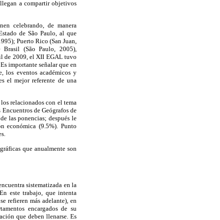
llegan a compartir objetivos
nen celebrando, de manera
Estado de São Paulo, al que
995); Puerto Rico (San Juan,
 Brasil (São Paulo, 2005),
il de 2009, el XII EGAL tuvo
. Es importante señalar que en
e, los eventos académicos y
es el mejor referente de una
 los relacionados con el tema
es Encuentros de Geógrafos de
de las ponencias; después le
ión económica (9.5%). Punto
es.
ográficas que anualmente son
encuentra sistematizada en la
En este trabajo, que intenta
se refieren más adelante), en
artamentos encargados de su
ación que deben llenarse. Es