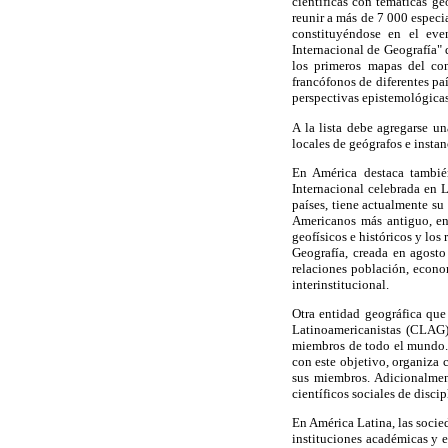
científicas con temáticas g
reunir a más de 7 000 especi
constituyéndose en el eve
Internacional de Geografía" 
los primeros mapas del con
francófonos de diferentes pa
perspectivas epistemológica
A la lista debe agregarse u
locales de geógrafos e insta
En América destaca tambié
Internacional celebrada en 
países, tiene actualmente s
Americanos más antiguo, ent
geofísicos e históricos y los 
Geografía, creada en agosto
relaciones población, econom
interinstitucional.
Otra entidad geográfica que
Latinoamericanistas (CLAG
miembros de todo el mundo. 
con este objetivo, organiza 
sus miembros. Adicionalmen
científicos sociales de discip
En América Latina, las socie
instituciones académicas y 