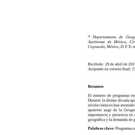
* Departamento de Geogra
Autónoma de México, Circu
Coyoacán, México, D. F.
E–m
Recibido: 29 de abril de 201
Aceptado en versión final: 1
Resumen
El número de programas en 
Durante la última década apa
niveles básicos han atentado 
aparente auge de la Geogra
importancia y presencia en 
geográfica y la demanda de g
Palabras clave:
Programas un