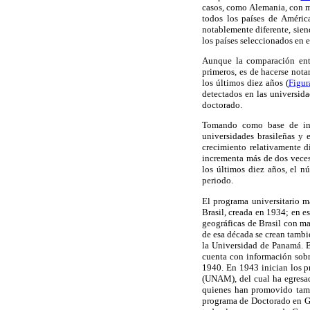
casos, como Alemania, con m
todos los países de Améric
notablemente diferente, sien
los países seleccionados en 
Aunque la comparación entr
primeros, es de hacerse nota
los últimos diez años (
Figur
detectados en las universida
doctorado.
Tomando como base de inic
universidades brasileñas y
crecimiento relativamente d
incrementa más de dos veces
los últimos diez años, el n
periodo.
El programa universitario m
Brasil, creada en 1934; en e
geográficas de Brasil con m
de esa década se crean tambi
la Universidad de Panamá. E
cuenta con información sobr
1940. En 1943 inician los p
(UNAM), del cual ha egresad
quienes han promovido tamb
programa de Doctorado en Ge