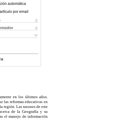
ción automática
artículo por email
s
cionados
nk
amente en los últimos años.
ue las reformas educativas en
la región. Las razones de este
acerca de la Geografía y su
ara el manejo de información