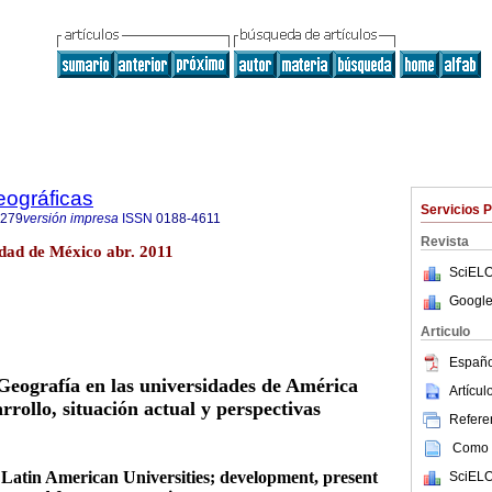
eográficas
Servicios 
7279
versión impresa
ISSN
0188-4611
Revista
dad de México abr. 2011
SciELO
Google
Articulo
Españo
Geografía en las universidades de América
Artícu
rrollo, situación actual y perspectivas
Referen
Como c
 Latin American Universities; development, present
SciELO