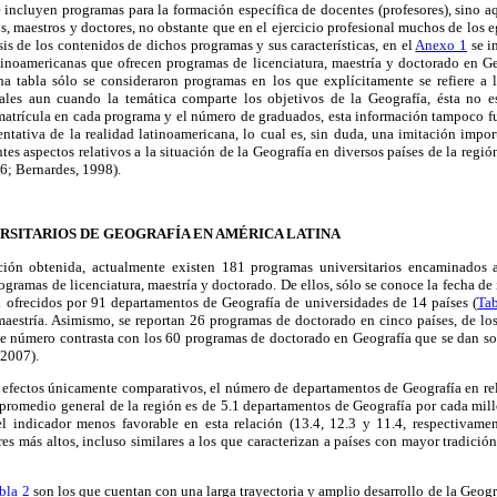
 incluyen programas para la formación específica de docentes (profesores), sino aq
os, maestros y doctores, no obstante que en el ejercicio profesional muchos de los e
sis de los contenidos de dichos programas y sus características, en el
Anexo 1
se i
atinoamericanas que ofrecen programas de licenciatura, maestría y doctorado en G
ha tabla sólo se consideraron programas en los que explícitamente se refiere a 
uales aun cuando la temática comparte los objetivos de la Geografía, ésta no e
matrícula en cada programa y el número de graduados, esta información tampoco fu
entativa de la realidad latinoamericana, lo cual es, sin duda, una imitación import
ntes aspectos relativos a la situación de la Geografía en diversos países de la reg
6; Bernardes, 1998).
RSITARIOS DE GEOGRAFÍA EN AMÉRICA LATINA
ión obtenida, actualmente existen 181 programas universitarios encaminados 
ogramas de licenciatura, maestría y doctorado. De ellos, sólo se conoce la fecha de
n ofrecidos por 91 departamentos de Geografía de universidades de 14 países (
Tab
maestría. Asimismo, se reportan 26 programas de doctorado en cinco países, de los
ste número contrasta con los 60 programas de doctorado en Geografía que se dan so
 2007).
a efectos únicamente comparativos, el número de departamentos de Geografía en re
 promedio general de la región es de 5.1 departamentos de Geografía por cada mil
 indicador menos favorable en esta relación (13.4, 12.3 y 11.4, respectivame
es más altos, incluso similares a los que caracterizan a países con mayor tradición
bla 2
son los que cuentan con una larga trayectoria y amplio desarrollo de la Geogra