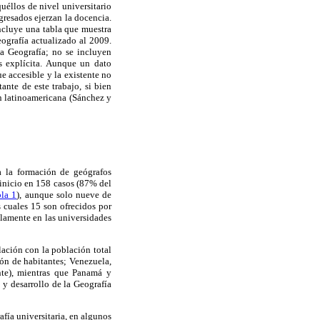
uéllos de nivel universitario
gresados ejerzan la docencia.
ncluye una tabla que muestra
eografía actualizado al 2009.
la Geografía; no se incluyen
s explícita. Aunque un dato
e accesible y la existente no
ante de este trabajo, si bien
ión latinoamericana (Sánchez y
a la formación de geógrafos
 inicio en 158 casos (87% del
la 1
), aunque solo nueve de
 cuales 15 son ofrecidos por
lamente en las universidades
lación con la población total
lón de habitantes; Venezuela,
nte), mientras que Panamá y
 y desarrollo de la Geografía
fía universitaria, en algunos