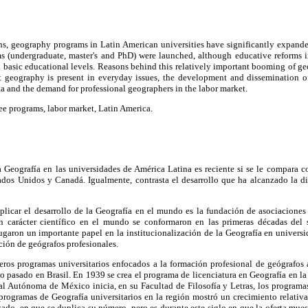
ns, geography programs in Latin American universities have significantly expande
s (undergraduate, master's and PhD) were launched, although educative reforms i
n basic educational levels. Reasons behind this relatively important booming of g
at geography is present in everyday issues, the development and dissemination of
a and the demand for professional geographers in the labor market.
 programs, labor market, Latin America.
a Geografía en las universidades de América Latina es reciente si se le compara 
ados Unidos y Canadá. Igualmente, contrasta el desarrollo que ha alcanzado la dis
plicar el desarrollo de la Geografía en el mundo es la fundación de asociaciones 
n carácter científico en el mundo se conformaron en las primeras décadas del s
ugaron un importante papel en la institucionalización de la Geografía en univer
ción de geógrafos profesionales.
eros programas universitarios enfocados a la formación profesional de geógrafos a
glo pasado en Brasil. En 1939 se crea el programa de licenciatura en Geografía en 
l Autónoma de México inicia, en su Facultad de Filosofía y Letras, los programas
programas de Geografía universitarios en la región mostró un crecimiento relativa
asado, en que se duplica su número, pero es durante este siglo en que la oferta mues