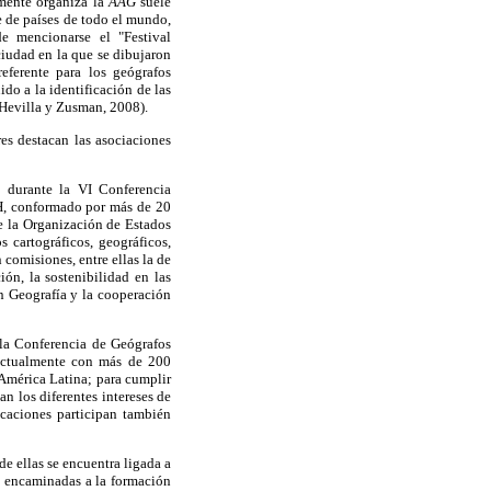
lmente organiza la
AAG
suele
e de países de todo el mundo,
e mencionarse el "Festival
ciudad en la que se dibujaron
eferente para los geógrafos
do a la identificación de las
(Hevilla y Zusman, 2008).
es destacan las asociaciones
 durante la VI Conferencia
GH, conformado por más de 20
e la Organización de Estados
 cartográficos, geográficos,
n comisiones, entre ellas la de
ón, la sostenibilidad en las
en Geografía y la cooperación
 la Conferencia de Geógrafos
ctualmente con más de 200
América Latina; para cumplir
n los diferentes intereses de
caciones participan también
e ellas se encuentra ligada a
s encaminadas a la formación