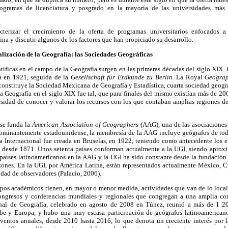
rogramas de licenciatura y posgrado en la mayoría de las universidades más
acterizar el crecimiento de la oferta de programas universitarios enfocados 
na y discutir algunos de los factores que han propiciado su desarrollo.
nalización de la Geografía: las Sociedades Geográficas
tíficas en el campo de la Geografía surgen en las primeras décadas del siglo XIX.
da en 1921, seguida de la
Gesellschaft für Erdkunde zu Berlin
. La Royal
Geograp
constituye la Sociedad Mexicana de Geografía y Estadística, cuarta sociedad geogr
a Geografía en el siglo XIX fue tal, que para finales del mismo existían más de 2
esidad de conocer y valorar los recursos con los que contaban amplias regiones 
 se funda la
American Association of Geographers
(AAG), una de las asociaciones 
ominantemente estadounidense, la membresía de la AAG incluye geógrafos de to
a Internacional fue creada en Bruselas, en 1922, teniendo como antecedente los e
n desde 1871. Unos setenta países conforman actualmente a la UGI, siendo apro
e países latinoamericanos en la AAG y la UGI ha sido constante desde la fundación
azones. En la UGI, por América Latina, están representados actualmente México
idad de observadores (Palacio, 2006).
upos académicos tienen, en mayor o menor medida, actividades que van de lo local 
ongresos y conferencias mundiales y regionales que congregan a una amplia com
nal de Geografía, celebrado en agosto de 2008 en Túnez, reunió a más de 1 20
be y Europa, y hubo una muy escasa participación de geógrafos latinoamericano
ventos anuales, desde 2010 hasta 2016, lo que denota un creciente interés por 