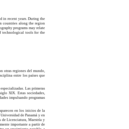
d in recent years. During the
n countries along the region
eography programs may relate
 technological tools for the
con otras regiones del mundo,
ciplina entre los países que
especializadas. Las primeras
iglo XIX. Estas sociedades,
sidades impulsando programas
parecen en los inicios de la
la Universidad de Panamá y en
 de Licenciatura, Maestría y
mente importante a partir de
tra un crecimiento notable, a