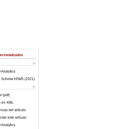
Personalizados
 Analytics
 Scholar H5M5 (
2021
)
l (pdf)
lo en XML
cias del artículo
itar este artículo
 Analytics