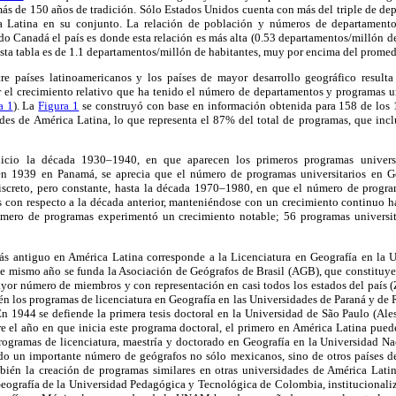
ás de 150 años de tradición. Sólo Estados Unidos cuenta con más del triple de de
a Latina en su conjunto. La relación de población y números de departamento
do Canadá el país es donde esta relación es más alta (0.53 departamentos/millón d
esta tabla es de 1.1 departamentos/millón de habitantes, muy por encima del prome
e países latinoamericanos y los países de mayor desarrollo geográfico resulta 
r el crecimiento relativo que ha tenido el número de departamentos y programas u
a 1
). La
Figura 1
se construyó con base en información obtenida para 158 de los 
des de América Latina, lo que representa el 87% del total de programas, que incl
io la década 1930–1940, en que aparecen los primeros programas universi
 en 1939 en Panamá, se aprecia que el número de programas universitarios en 
iscreto, pero constante, hasta la década 1970–1980, en que el número de progra
 con respecto a la década anterior, manteniéndose con un crecimiento continuo has
úmero de programas experimentó un crecimiento notable; 56 programas universit
ás antiguo en América Latina corresponde a la Licenciatura en Geografía en la 
se mismo año se funda la Asociación de Geógrafos de Brasil (AGB), que constituye
ayor número de miembros y con representación en casi todos los estados del país (
én los programas de licenciatura en Geografía en las Universidades de Paraná y de Ri
n 1944 se defiende la primera tesis doctoral en la Universidad de São Paulo (Ale
e el año en que inicia este programa doctoral, el primero en América Latina puede
rogramas de licenciatura, maestría y doctorado en Geografía en la Universidad
o un importante número de geógrafos no sólo mexicanos, sino de otros países de
ién la creación de programas similares en otras universidades de América Latin
ografía de la Universidad Pedagógica y Tecnológica de Colombia, institucionali