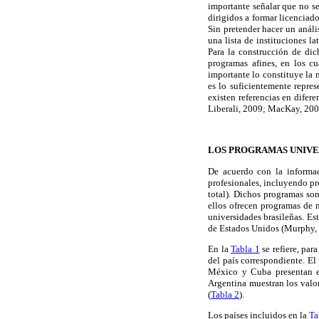
importante señalar que no se
dirigidos a formar licenciad
Sin pretender hacer un análi
una lista de instituciones l
Para la construcción de dic
programas afines, en los c
importante lo constituye la 
es lo suficientemente repres
existen referencias en difere
Liberali, 2009; MacKay, 200
LOS PROGRAMAS UNIVE
De acuerdo con la informac
profesionales, incluyendo pr
total). Dichos programas so
ellos ofrecen programas de 
universidades brasileñas. E
de Estados Unidos (Murphy,
En la
Tabla 1
se refiere, par
del país correspondiente. El
México y Cuba presentan el
Argentina muestran los valor
(
Tabla 2
).
Los países incluidos en la
Ta