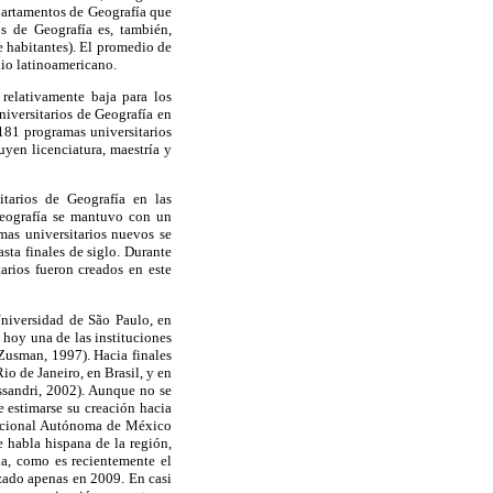
partamentos de Geografía que
s de Geografía es, también,
e habitantes). El promedio de
dio latinoamericano.
relativamente baja para los
niversitarios de Geografía en
181 programas universitarios
uyen licenciatura, maestría y
tarios de Geografía en las
Geografía se mantuvo con un
mas universitarios nuevos se
ta finales de siglo. Durante
arios fueron creados en este
Universidad de São Paulo, en
 hoy una de las instituciones
Zusman, 1997). Hacia finales
o de Janeiro, en Brasil, y en
ssandri, 2002). Aunque no se
 estimarse su creación hacia
 Nacional Autónoma de México
 habla hispana de la región,
a, como es recientemente el
zado apenas en 2009. En casi