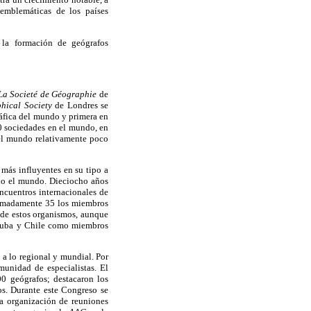
 emblemáticas de los países
a la formación de geógrafos
La Societé de Géographie
de
hical Society
de Londres se
áfica del mundo y primera en
00 sociedades en el mundo, en
del mundo relativamente poco
más influyentes en su tipo a
do el mundo. Dieciocho años
ncuentros internacionales de
ximadamente 35 los miembros
 de estos organismos, aunque
, Cuba y Chile como miembros
a lo regional y mundial. Por
unidad de especialistas. El
0 geógrafos; destacaron los
s. Durante este Congreso se
la organización de reuniones