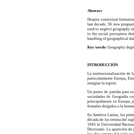
Abstract
Despite contextual limitatio
last decade, 56 new program
tend to neglect geography i
to the social perception th
handling of geographical dat
Key words:
Geography degree
INTRODUCCIÓN
La institucionalización de l
particularmente Europa, Est
integran la región.
Un punto de partida para ex
sociedades de Geografía co
principalmente en Europa, j
formales dirigidos a la forma
En América Latina, los prim
década de los treinta del si
1943 la Universidad Naciona
Doctorado. La aparición de 
los años setenta del siglo p