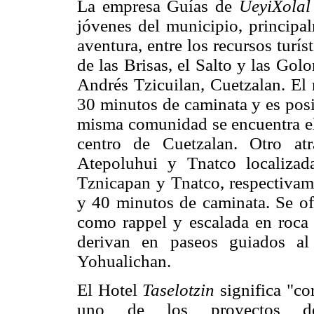
La empresa Guías de
UeyiXola
jóvenes del municipio, principal
aventura, entre los recursos turí
de las Brisas, el Salto y las Go
Andrés Tzicuilan, Cuetzalan. El 
30 minutos de caminata y es posib
misma comunidad se encuentra el
centro de Cuetzalan. Otro at
Atepoluhui y Tnatco localiza
Tznicapan y Tnatco, respectivame
y 40 minutos de caminata. Se of
como rappel y escalada en roca y
derivan en paseos guiados al
Yohualichan.
El Hotel
Taselotzin
significa "com
uno de los proyectos d