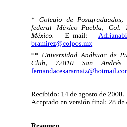
*
Colegio de Postgraduados,
federal México–Puebla, Col. 
México.
E–mail:
Adrianab
bramirez@colpos.mx
**
Universidad Anáhuac de Pue
Club, 72810 San Andrés C
fernandacesararnaiz@hotmail.co
Recibido: 14 de agosto de 2008.
Aceptado en versión final: 28 de
Resumen