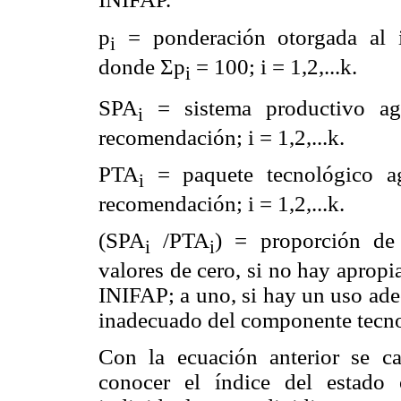
p
= ponderación otorgada al 
i
donde Σp
= 100; i = 1,2,...k.
i
SPA
= sistema productivo ag
i
recomendación; i = 1,2,...k.
PTA
= paquete tecnológico ag
i
recomendación; i = 1,2,...k.
(SPA
/PTA
) = proporción de
i
i
valores de cero, si no hay aprop
INIFAP; a uno, si hay un uso adec
inadecuado del componente tecno
Con la ecuación anterior se c
conocer el índice del estad