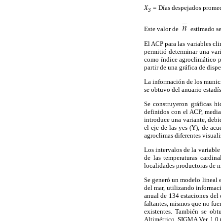
X
=
Días despejados promed
3
Este valor de
estimado se 
El ACP para las variables cli
permitió determinar una vari
como índice agroclimático pa
partir de una gráfica de dis
La información de los munici
se obtuvo del anuario estadí
Se construyeron gráficas h
definidos con el ACP, median
introduce una variante, debi
el eje de las yes (Y); de ac
agroclimas diferentes visuali
Los intervalos de la variable
de las temperaturas cardina
localidades productoras de m
Se generó un modelo lineal e
del mar, utilizando informa
anual de 134 estaciones del
faltantes, mismos que no fue
existentes. También se obt
Altimétrico, SIGMA Ver. 1.0