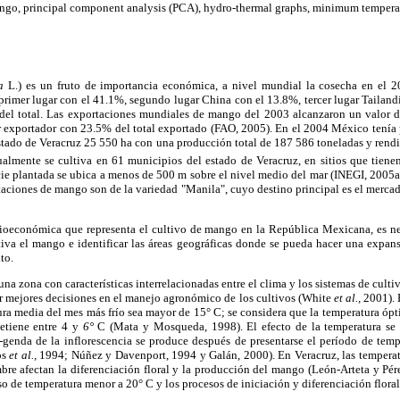
ngo, principal component analysis (PCA), hydro-thermal graphs, minimum tempera
a
L.) es un fruto de importancia económica, a nivel mundial la cosecha en el 2
l primer lugar con el 41.1%, segundo lugar China con el 13.8%, tercer lugar Taila
 del total. Las exportaciones mundiales de mango del 2003 alcanzaron un valor d
exportador con 23.5% del total exportado (FAO, 2005). En el 2004 México tenía 
estado de Veracruz 25 550 ha con una producción total de 187 586 toneladas y rend
tualmente se cultiva en 61 municipios del estado de Veracruz, en sitios que tien
ie plantada se ubica a menos de 500 m sobre el nivel medio del mar (INEGI, 2005a)
taciones de mango son de la variedad "Manila", cuyo destino principal es el mer
ioeconómica que representa el cultivo de mango en la República Mexicana, es ne
tiva el mango e identificar las áreas geográficas donde se pueda hacer una expans
to.
na zona con características interrelacionadas entre el clima y los sistemas de culti
ar mejores decisiones en el manejo agronómico de los cultivos (White
et al.,
2001). 
ra media del mes más frío sea mayor de 15° C; se considera que la temperatura óp
detiene entre 4 y
6°
C (Mata y Mosqueda, 1998). El efecto de la temperatura se
-genda de la inflorescencia se produce después de presentarse el período de temp
os
et al.,
1994; Núñez y Davenport, 1994 y Galán, 2000). En Veracruz, las temperat
bre afectan la diferenciación floral y la producción del mango (León-Arteta y Pér
so de temperatura menor a 20° C y los procesos de iniciación y diferenciación flor