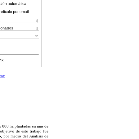
ción automática
artículo por email
s
cionados
nk
.mx
6 000 ha plantadas en más de
bjetivo de este trabajo fue
o, por medio del Análisis de