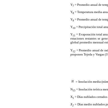
Y
= Promedio anual de temp
7
Y
= Temperatura media anua
8
Y
= Promedio anual de temp
9
Y
= Precipitación total an
10
Y
= Evaporación total anua
11
estaciones restantes se ge
global promedio mensual esti
Y
= Promedio anual de rad
12
proponen Tejeda y Vargas (19
=
Insolación media (núme
N
= Insolación teórica men
15
X
= Días nublados cerrados
1
X
=
Días medio nublados p
2