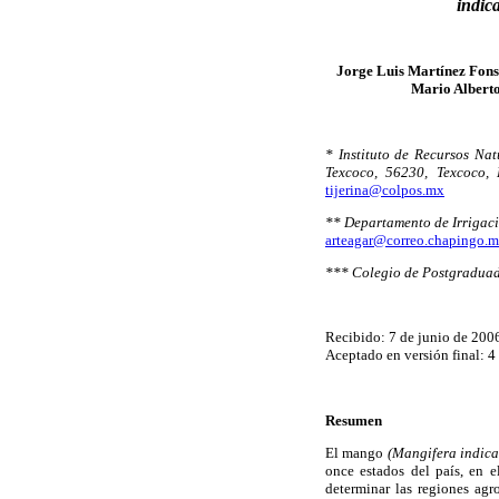
indic
Jorge Luis Martínez Fon
Mario Albert
* Instituto de Recursos Na
Texcoco, 56230, Texcoco, 
tijerina@colpos.mx
** Departamento de Irrigac
arteagar@correo.chapingo.
*** Colegio de Postgraduado
Recibido: 7 de junio de 200
Aceptado en versión final: 4
Resumen
El mango
(Mangifera indica
once estados del país, en 
determinar las regiones agr