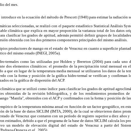
io del mes.
introduce en la ecuación del método de Prescott (1940) para estimar la radiación so
máticas seleccionadas, se realizó con el paquete estadístico Statistical Análisis Sys
able climática que explica en mayor proporción la varianza total de los datos ori
ra clasificar los grados de aptitud, además permitió definir grupos de localidades
persión obtenida con los dos primeros componentes principales del mismo análisis.
pios productores de mango en el estado de Veracruz en cuanto a superficie planta
stico del mismo estado (INEGI, 2005a).
idro-termales como las utilizadas por Holden y Brereton (2004) para cada uno d
te dos elementos climáticos: el promedio de la precipitación total mensual en el 
do a que en lugar de la temperatura media mensual se utilizaron los datos de la 
uerdo con la forma y posición de la gráfica hidro-termal se verifican y confirman 
zados en la gráfica de dispersión del ACP.
 climática que se utilizó como índice para clasificar los grados de aptitud agroclim
les obtenidas de la revisión bibliográfica, y de los rendimientos promedios d
ango "Manila", obtenidos con el ACP y confirmados con la forma y posición de las 
mpírico de la temperatura mínima anual en función de un factor geográfico, en este c
ción de la base de datos SICLIM (IMTA, 2000), de la cual se obtuvieron datos pro
 estado de Veracruz que contaron con un período de registro superior a diez años 
ron estimados, debido a que el programa de la base de datos SICLIM calcula los pr
uvo un modelo de elevación digital del estado de Veracruz a partir del Sis
 (Pedraza-Oropeza
et al.,
2005).