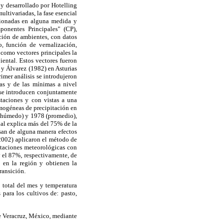
y desarrollado por Hotelling
ltivariadas, la fase esencial
acionadas en alguna medida y
ponentes Principales" (CP),
ación de ambientes, con datos
o, función de vernalización,
 como vectores principales la
iental. Estos vectores fueron
y Álvarez (1982) en Asturias
imer análisis se introdujeron
as y de las mínimas a nivel
e se introducen conjuntamente
staciones y con vistas a una
omogéneas de precipitación en
7 (húmedo) y 1978 (promedio),
pal explica más del 75% de la
san de alguna manera efectos
(2002) aplicaron el método de
staciones meteorológicas con
y el 87%, respectivamente, de
s en la región y obtienen la
ransición.
n total del mes y temperatura
 para los cultivos de: pasto,
de Veracruz, México, mediante