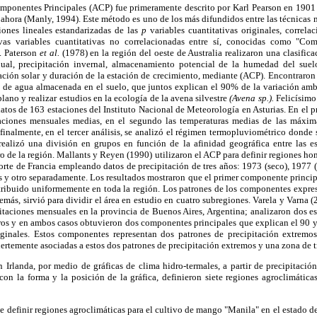
mponentes Principales (ACP) fue primeramente descrito por Karl Pearson en 1901 
ahora (Manly, 1994). Este método es uno de los más difundidos entre las técnicas mu
ones lineales estandarizadas de las
p
variables cuantitativas originales, correl
as variables cuantitativas no correlacionadas entre sí, conocidas como "Com
. Paterson
et al.
(1978) en la región del oeste de Australia realizaron una clasific
nual, precipitación invernal, almacenamiento potencial de la humedad del suel
ación solar y duración de la estación de crecimiento, mediante (ACP). Encontraron
d de agua almacenada en el suelo, que juntos explican el 90% de la variación amb
plano y realizar estudios en la ecología de la avena silvestre
(Avena sp.).
Felicísimo 
datos de 163 estaciones del Instituto Nacional de Meteorología en Asturias. En el pr
taciones mensuales medias, en el segundo las temperaturas medias de las máxim
finalmente, en el tercer análisis, se analizó el régimen termopluviométrico dond
e realizó una división en grupos en función de la afinidad geográfica entre las e
ro de la región. Mallants y Reyen (1990) utilizaron el ACP para definir regiones h
norte de Francia empleando datos de precipitación de tres años: 1973 (seco), 197
os y otro separadamente. Los resultados mostraron que el primer componente princi
istribuido uniformemente en toda la región. Los patrones de los componentes expre
emás, sirvió para dividir el área en estudio en cuatro subregiones. Varela y Varna 
pitaciones mensuales en la provincia de Buenos Aires, Argentina; analizaron dos e
tros y en ambos casos obtuvieron dos componentes principales que explican el 90 
iginales. Estos componentes representan dos patrones de precipitación extremo
uertemente asociadas a estos dos patrones de precipitación extremos y una zona de t
Irlanda, por medio de gráficas de clima hidro-termales, a partir de precipitació
n la forma y la posición de la gráfica, definieron siete regiones agroclimáticas
fue definir regiones agroclimáticas para el cultivo de mango "Manila" en el estado 