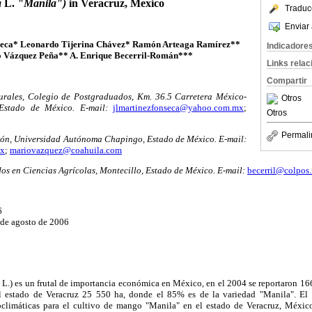
a
L.
"Manila")
in Veracruz, Mexico
Traduc
Enviar 
seca* Leonardo Tijerina Chávez* Ramón Arteaga Ramírez**
Indicadore
o Vázquez Peña** A. Enrique Becerril-Román***
Links rela
Compartir
turales, Colegio de Postgraduados, Km. 36.5 Carretera México-
Otros
Estado
de México. E-mail:
jlmartinezfonseca@yahoo.com.mx
;
Otros
Permali
ión, Universidad Autónoma Chapingo, Estado de México. E-mail:
mx
;
mariovazquez@coahuila.com
s en Ciencias Agrícolas, Montecillo, Estado de México. E-mail:
becerril@colpos
6
 de agosto de 2006
L.) es un frutal de importancia económica en México, en el 2004 se reportaron 16
el estado de Veracruz 25 550 ha, donde el 85% es de la variedad "Manila". El o
oclimáticas para el cultivo de mango "Manila" en el estado de Veracruz, Méxic