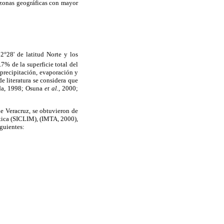
s zonas geográficas con mayor
2°28' de latitud Norte y los
.7% de la superficie total del
, precipitación, evaporación y
e literatura se considera que
eda, 1998; Osuna
et al.,
2000;
e Veracruz, se obtuvieron de
tica (SICLIM), (IMTA, 2000),
iguientes: