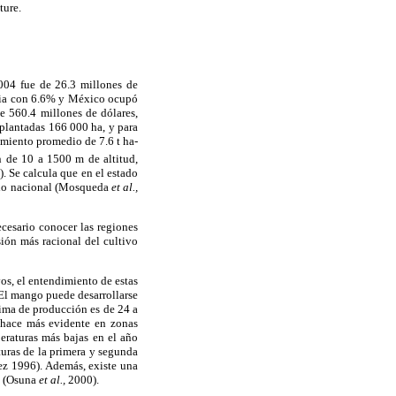
ture.
004 fue de 26.3 millones de
ndia con 6.6% y México ocupó
e 560.4 millones de dólares,
plantadas 166 000 ha, y para
imiento promedio de 7.6 t ha-
en de 10 a 1500 m de altitud,
. Se calcula que en el estado
cado nacional (Mosqueda
et al.,
cesario conocer las regiones
ión más racional del cultivo
vos, el entendimiento de estas
El mango puede desarrollarse
tima de producción es de 24 a
 hace más evidente en zonas
eraturas más bajas en el año
uras de la primera y segunda
ez 1996). Además, existe una
al (Osuna
et al.,
2000).