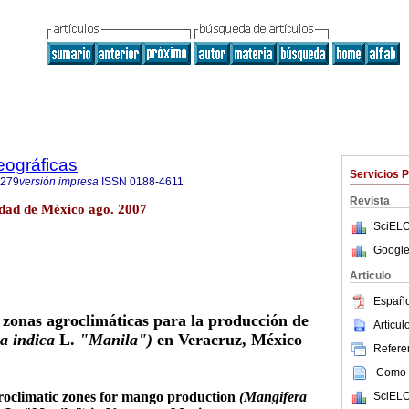
eográficas
Servicios 
7279
versión impresa
ISSN
0188-4611
Revista
dad de México ago. 2007
SciELO
Google
Articulo
Españo
zonas agroclimáticas
para la producción de
Artícu
a indica
L.
"Manila")
en Veracruz, México
Referen
Como c
roclimatic zones for mango
production
(Mangifera
SciELO