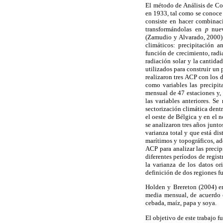
El método de Análisis de Co
en 1933, tal como se conoce 
consiste en hacer combinaci
transformándolas en
p
nuev
(Zamudio y Alvarado, 2000)
climáticos: precipitación a
función de crecimiento, radi
radiación solar y la cantida
utilizados para construir un 
realizaron tres ACP con los 
como variables las precipi
mensual de 47 estaciones y, 
las variables anteriores. S
sectorización climática dent
el oeste de Bélgica y en el 
se analizaron tres años junt
varianza total y que está d
marítimos y topográficos, ad
ACP para analizar las preci
diferentes períodos de regis
la varianza de los datos or
definición de dos regiones f
Holden y Brereton (2004) en 
media mensual, de acuerdo co
cebada, maíz, papa y soya.
El objetivo de este trabajo 