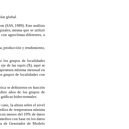
lar global.
tem (SAS, 1989). Este análisis
ginales, misma que se utilizó
 con agroclimas diferentes, a
da, producción y rendimiento,
e los grupos de localidades
eje de las equis (X), aquí se
temperatura mínima mensual en
los grupos de localidades con
ática se definieron en función
e diez años de los grupos de
gráficas hidro-termales.
aso, la altura sobre el nivel
medios de temperatura mínima
y con menos del 10% de datos
omedios con base en los datos
tema de Generador de Modelo