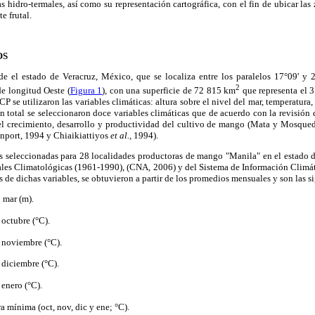
as hidro-termales, así como su representación cartográfica, con el fin de ubicar la
e frutal.
OS
e el estado de Veracruz, México, que se localiza entre los paralelos 17°09' y 2
2
e longitud Oeste (
Figura 1
), con una superficie de 72 815 km
que representa el 3
P se utilizaron las variables climáticas: altura sobre el nivel del mar, temperatura
n total se seleccionaron doce variables climáticas que de acuerdo con la revisión d
el crecimiento, desarrollo y productividad del cultivo de mango (Mata y Mosqu
nport, 1994 y Chiaikiattiyos
et al.,
1994).
as seleccionadas para 28 localidades productoras de mango "Manila" en el estado d
males Climatológicas (1961-1990), (CNA, 2006) y del Sistema de Información Climá
s de dichas variables, se obtuvieron a partir de los promedios mensuales y son las s
l mar (m).
octubre (°C).
noviembre (°C).
diciembre (°C).
enero (°C).
 mínima (oct, nov, dic y ene; °C).