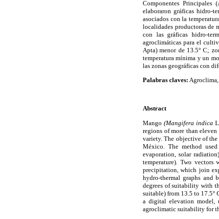
Componentes Principales (A
elaboraron gráficas hidro-t
asociados con la temperatura
localidades productoras de 
con las gráficas hidro-ter
agroclimáticas para el cult
Apta) menor de 13.5° C; zo
temperatura mínima y un mode
las zonas geográficas con di
Palabras claves:
Agroclima, 
Abstract
Mango
(Mangifera indica
L.
regions of more than eleven
variety. The objective of the
México. The method used w
evaporation, solar radiatio
temperature). Two vectors 
precipitation, which join e
hydro-thermal graphs and bi
degrees of suitability with 
suitable) from 13.5 to 17.5°
a digital elevation model,
agroclimatic suitability for 