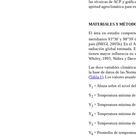
las técnicas de ACP y gráfic
aptitud agroclimática para est
MATERIALES Y MÉTOD
El área en estudio comprend
meridianos 93°36' y 98°39' d
país (INEGI, 2005b). En el AC
radiación global estimada. E
tienen mayor influencia en 
Whiley, 1993; Núñez y Dave
Las doce variables climátic
la base de datos de las Nor
(
Tabla 1
). Los valores anuale
Y
= Altura sobre el nivel de
1
Y
= Temperatura mínima de 
2
Y
= Temperatura mínima de 
3
Y
= Temperatura mínima de 
4
Y
= Temperatura mínima de 
5
Y
= Promedio de temperatura
6