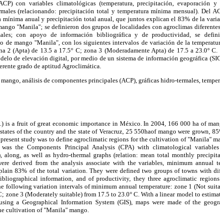
CP) con variables climatológicas (temperatura, precipitación, evaporación y 
ermales (relacionando: precipitación total y temperatura mínima mensual). Del A
 mínima anual y precipitación total anual, que juntos explican el 83% de la variac
mango "Manila"; se definieron dos grupos de localidades con agroclimas diferente
males; con apoyo de información bibliográfica y de productividad, se defin
ivo de mango "Manila", con los siguientes intervalos de variación de la temperat
na 2 (Apta) de 13.5 a 17.5° C; zona 3 (Moderadamente Apta) de 17.5 a 23.0° C
lo de elevación digital, por medio de un sistema de información geográfica (SIG),
ferente grado de aptitud Agroclimática.
mango, análisis de componentes principales (ACP), gráficas hidro-termales, tempe
) is a fruit of great economic importance in México. In 2004, 166 000 ha of mang
 states of the country and the state of Veracruz, 25 550haof mango were grown, 8
 present study was to define agroclimatic regions for the cultivation of "Manila" m
as the Components Principal Analysis (CPA) with climatological variables (t
n), along, as well as hydro-thermal graphs (relation: mean total monthly preci
were derived from the analysis associate with the variables, minimum annual t
xplain 83% of the total variation. They were defined two groups of towns with dif
bliographical information, and of productivity, they three agroclimatic regions
the following variation intervals of minimum annual temperature: zone 1 (Not suit
 C; zone 3 (Moderately suitable) from 17.5 to 23.0° C. With a linear model to esti
 using a Geographical Information System (GIS), maps were made of the geogra
the cultivation of "Manila" mango.