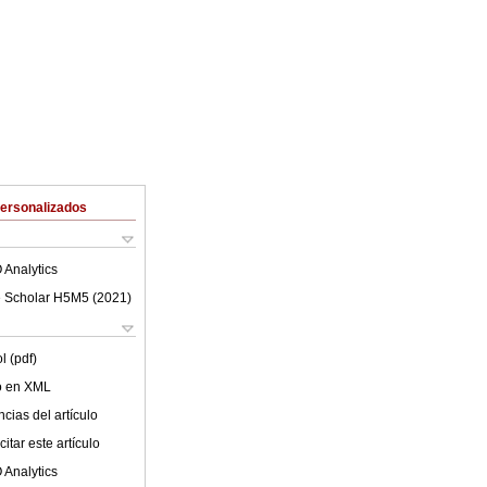
Personalizados
 Analytics
 Scholar H5M5 (
2021
)
l (pdf)
lo en XML
cias del artículo
itar este artículo
 Analytics