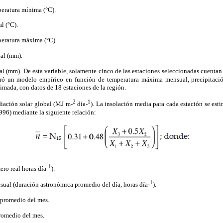
eratura mínima (°C).
l (°C).
eratura máxima (°C).
ual (mm).
l (mm). De esta variable, solamente cinco de las estaciones seleccionadas cuentan
neró un modelo
empírico en función de temperatura máxima mensual, precipitació
mada, con datos de 18 estaciones de la región.
2
1
iación solar global (MJ m-
día-
). La insolación media para cada estación se es
96) mediante la siguiente relación:
1
ro real horas día-
).
1
sual (duración astronómica promedio del día, horas día-
).
 promedio del mes.
romedio del mes.