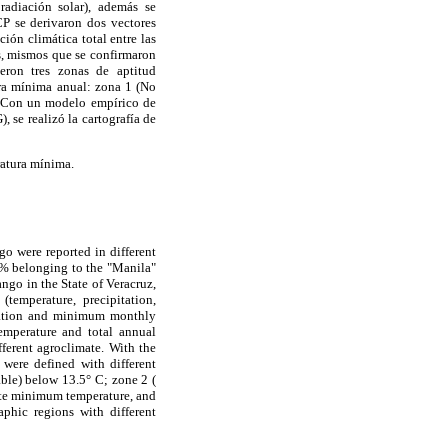
radiación solar), además se
CP se derivaron dos vectores
ión climática total entre las
s, mismos que se confirmaron
ieron tres zonas de aptitud
ura mínima anual: zona 1 (No
. Con un modelo empírico de
 se realizó la cartografía de
ratura mínima.
o were reported in different
5% belonging to the "Manila"
ango in the State of Veracruz,
emperature, precipitation,
pitation and minimum monthly
emperature and total annual
ferent agroclimate. With the
 were defined with different
able) below 13.5° C; zone 2 (
mate minimum temperature, and
phic regions with different