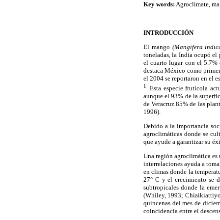
Key words:
Agroclimate, ma
INTRODUCCIÓN
El mango
(Mangifera indic
toneladas, la India ocupó e
el cuarto lugar con el 5.7%
destaca México como primer 
el 2004 se reportaron en el 
1
. Esta especie frutícola ac
aunque el 93% de la superfic
de Veracruz 85% de las plan
1996).
Debido a la importancia soc
agroclimáticas donde se cul
que ayude a garantizar su éxi
Una región agroclimática es u
interrelaciones ayuda a tom
en climas donde la temperatu
27° C y el crecimiento se 
subtropicales donde la emer
(Whiley, 1993; Chiaikiattiy
quincenas del mes de diciem
coincidencia entre el descen