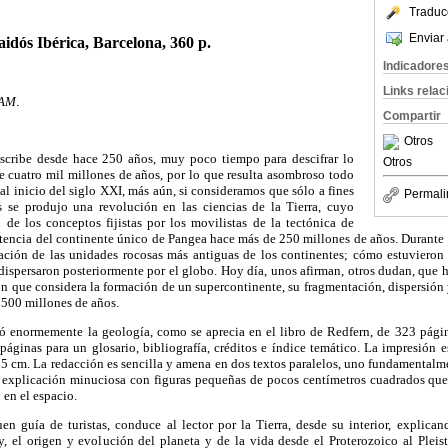
Traduc
Enviar 
aidós Ibérica, Barcelona, 360 p.
Indicadore
Links rela
NAM
.
Compartir
Otros
 escribe desde hace 250 años, muy poco tiempo para descifrar lo
Otros
e cuatro mil millones de años, por lo que resulta asombroso todo
al inicio del siglo XXI, más aún, si consideramos que sólo a fines
Permali
s se produjo una revolución en las ciencias de la Tierra, cuyo
n de los conceptos fijistas por los movilistas de la tectónica de
stencia del continente único de Pangea hace más de 250 millones de años. Durante 
ación de las unidades rocosas más antiguas de los continentes; cómo estuvieron
dispersaron posteriormente por el globo. Hoy día, unos afirman, otros dudan, que 
on que considera la formación de un supercontinente, su fragmentación, dispersió
 500 millones de años.
ió enormemente la geología, como se aprecia en el libro de Redfern, de 323 pági
páginas para un glosario, bibliografía, créditos e índice temático. La impresión e
5 cm. La redacción es sencilla y amena en dos textos paralelos, uno fundamentalme
la explicación minuciosa con figuras pequeñas de pocos centímetros cuadrados qu
y en el espacio.
en guía de turistas, conduce al lector por la Tierra, desde su interior, explica
y, el origen y evolución del planeta y de la vida desde el Proterozoico al Pleist