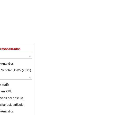
Personalizados
 Analytics
 Scholar H5M5 (
2021
)
l (pdf)
lo en XML
cias del artículo
itar este artículo
 Analytics