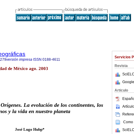
eográficas
Servicios 
7279
versión impresa
ISSN
0188-4611
Revista
dad de México ago. 2003
SciELO
Google
Articulo
Españo
.
Orígenes. La evolución de los continentes, los
Artícu
nos y la vida en nuestro planeta
Referen
Como c
José Lugo Hubp*
SciELO