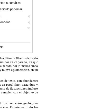
ción automática
artículo por email
s
cionados
nk
los últimos 30 años del siglo
 unidas en el pasado, en qué
ha habido por lo menos cinco
n y nueva aglomeración, en un
nas de texto, con abundantes
s en papel fino, pasta dura y
nte de ilustraciones, incluso
e cumplen con el objetivo de
ndo los conceptos geológicos
oceno. En este recorrido los