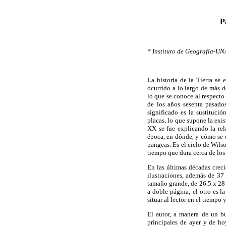
P
* Instituto de Geografía-U
La historia de la Tierra se
ocurrido a lo largo de más d
lo que se conoce al respecto 
de los años sesenta pasado
significado es la sustitució
placas, lo que supone la exi
XX se fue explicando la rel
época, en dónde, y cómo se 
pangeas. Es el ciclo de Wils
tiempo que dura cerca de los
En las últimas décadas crec
ilustraciones, además de 37 
tamaño grande, de 26.5 x 28 
a doble página; el otro es 
situar al lector en el tiempo 
El autor, a manera de un bu
principales de ayer y de ho