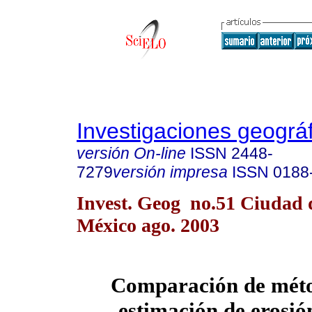
Investigaciones geográ
versión On-line
ISSN
2448-
7279
versión impresa
ISSN
0188
Invest. Geog no.51 Ciudad 
México ago. 2003
Comparación de méto
estimación de erosió