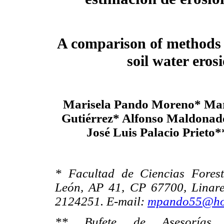
A comparison of methods 
soil water eros
Marisela Pando Moreno* Mar
Gutiérrez* Alfonso Maldona
José Luis Palacio Prieto
* Facultad de Ciencias Fores
León, AP 41, CP 67700, Linares
2124251. E-mail:
mpando55@ho
** Bufete de Asesorías,