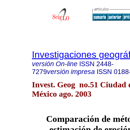
Investigaciones geográ
versión On-line
ISSN
2448-
7279
versión impresa
ISSN
0188
Invest. Geog no.51 Ciudad 
México ago. 2003
Comparación de méto
estimación de erosió