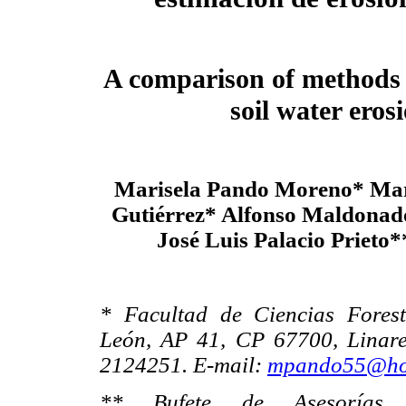
A comparison of methods 
soil water eros
Marisela Pando Moreno* Mar
Gutiérrez* Alfonso Maldona
José Luis Palacio Prieto
* Facultad de Ciencias Fores
León, AP 41, CP 67700, Linares
2124251. E-mail:
mpando55@ho
** Bufete de Asesorías,