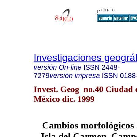
Investigaciones geográ
versión On-line
ISSN
2448-
7279
versión impresa
ISSN
0188
Invest. Geog no.40 Ciudad 
México dic. 1999
Cambios morfológicos 
Isla del Carmen, Campe