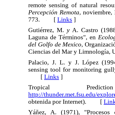
remote sensing of natural resou
Percepción Remota,
noviembre, P
773. [
Links
]
Gutiérrez, M.
y
A. Castro (1988
Laguna de Términos", en
Ecolog
del Golfo de Mexico,
Organizació
Ciencias del Mar y Limnolog
Palacio, J. L. y J. López (199
sensing tool for monitoring gul
[
Links
]
Tropical Predic
http://thunder.met.fsu.edu/explo
obtenida por Internet). [
Lin
Yáñez, A. (1971), "Procesos 