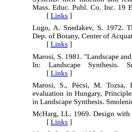
Mass. Educ. Publ. Co. Inc. 19 E
[
Links
]
Lugo, A. Snedakev, S. 1972. 
Dep. of Botany, Center of Acquati
[
Links
]
Marosi, S. 1981. "Landscape and
In: Landscape Synthesis. Smo
[
Links
]
Marosi, S., Pécsi, M. Tozsa, 
evaluation in Hungary, Principl
in Landscape Synthesis. Smole
McHarg, I.L. 1969. Design with 
[
Links
]