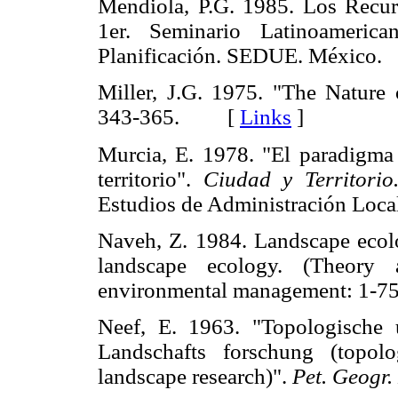
Mendiola, P.G. 1985. Los Recur
1er. Seminario Latinoameric
Planificación. SEDUE. Méxic
Miller, J.G. 1975. "The Nature
343-365. [
Links
]
Murcia, E. 1978. "El paradigma 
territorio".
Ciudad y Territori
Estudios de Administración Loca
Naveh, Z. 1984. Landscape ecolo
landscape ecology. (Theory a
environmental management: 1-75
Neef, E. 1963. "Topologische 
Landschafts forschung (topol
landscape research)".
Pet. Geogr.