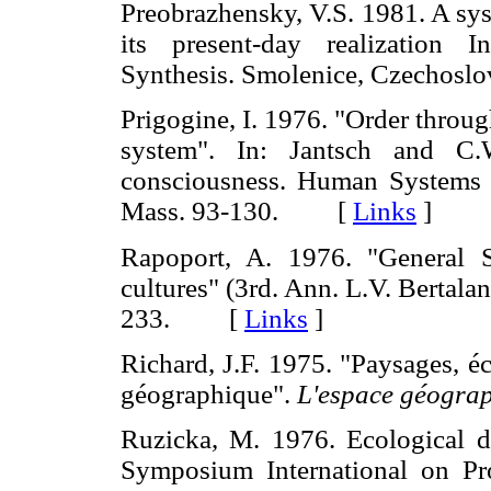
Preobrazhensky, V.S. 1981. A sys
its present-day realization 
Synthesis. Smolenice, Czechos
Prigogine, I. 1976. "Order throug
system". In: Jantsch and C.
consciousness. Human Systems i
Mass. 93-130. [
Links
]
Rapoport, A. 1976. "General 
cultures" (3rd. Ann. L.V. Bertala
233. [
Links
]
Richard, J.F. 1975. "Paysages, 
géographique".
L'espace géogra
Ruzicka, M. 1976. Ecological da
Symposium International on Pr