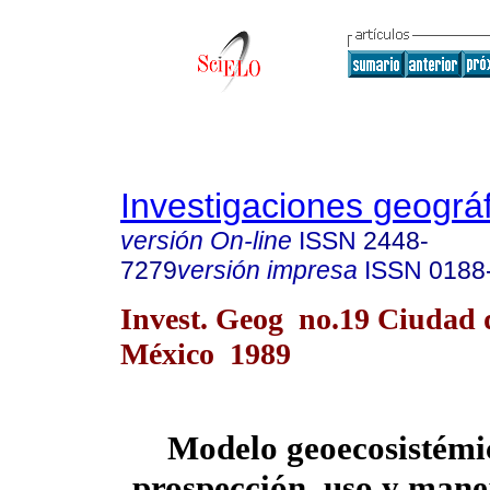
Investigaciones geográ
versión On-line
ISSN
2448-
7279
versión impresa
ISSN
0188
Invest. Geog no.19 Ciudad 
México 1989
Modelo geoecosistémi
prospección, uso y mane