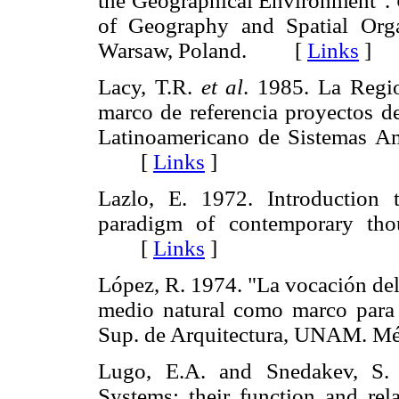
the Geographical Environment".
of Geography and Spatial Orga
Warsaw, Poland. [
Links
]
Lacy, T.R.
et al
. 1985. La Regio
marco de referencia proyectos d
Latinoamericano de Sistemas Amb
[
Links
]
Lazlo, E. 1972. Introduction
paradigm of contemporary tho
[
Links
]
López, R. 1974. "La vocación del
medio natural como marco para e
Sup. de Arquitectura, UNAM.
Lugo, E.A. and Snedakev, S. 
Systems: their function and rela