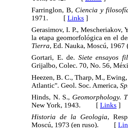
Farringlon, B,
Ciencia y filosof
1971. [
Links
]
Gerasimov, I. P., Mescheriakov, Y
la etapa geomorfológica en el des
Tierra
, Ed. Nauka, Moscú, 196
Gortari, E. de.
Siete ensayos fi
Grijalbo, Colec. 70, No. 56, 
Heezen, B. C., Tharp, M., Ewing, 
Atlantic"
.
Geol. Soc. America,
Sp
Hinds, N. S.,
Geomorphology. Th
New York, 1943. [
Links
]
Historia de la Geologia
, Resp
Moscú, 1973 (en ruso). [
Lin