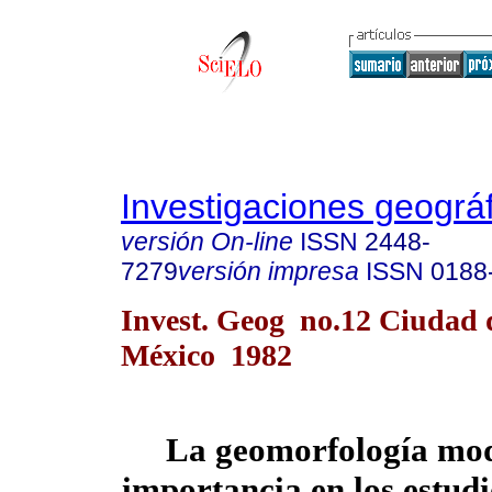
Investigaciones geográ
versión On-line
ISSN
2448-
7279
versión impresa
ISSN
0188
Invest. Geog no.12 Ciudad 
México 1982
La geomorfología mod
importancia en los estudi