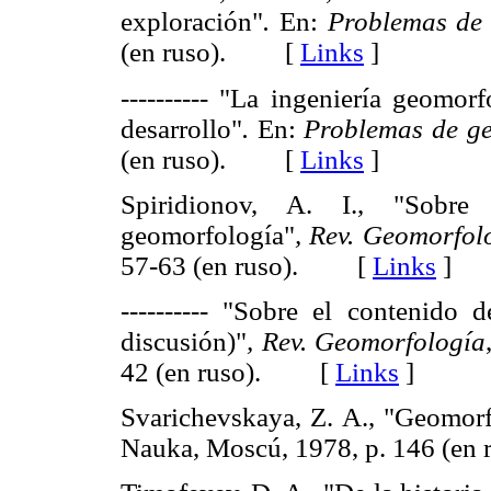
exploración"
.
En:
Problemas de 
(en ruso). [
Links
]
---------- "La ingeniería geomor
desarrollo"
.
En:
Problemas de ge
(en ruso). [
Links
]
Spiridionov, A. I., "Sobre
geomorfología"
,
Rev. Geomorfol
57-63 (en ruso). [
Links
]
---------- "Sobre el contenido 
discusión)"
,
Rev. Geomorfología
42 (en ruso). [
Links
]
Svarichevskaya, Z. A., "Geomorf
Nauka, Moscú, 1978, p. 146 (