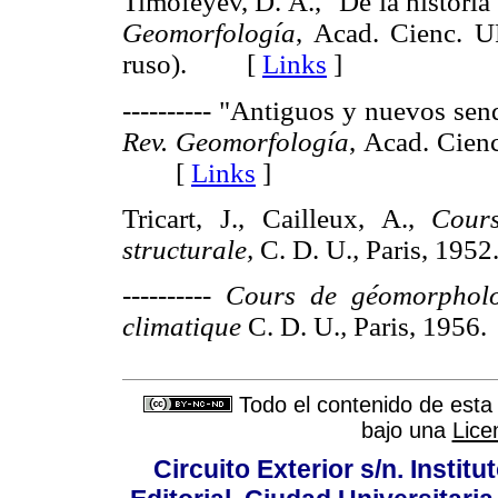
Timofeyev, D. A., "De la historia
Geomorfología
, Acad. Cienc. 
ruso). [
Links
]
---------- "Antiguos y nuevos sen
Rev. Geomorfología
, Acad. Cien
[
Links
]
Tricart, J., Cailleux, A.,
Cour
structurale,
C. D. U.
,
Paris, 19
----------
Cours de géomorpholo
climatique
C. D. U.
,
Paris, 19
Todo el contenido de esta 
bajo una
Lice
Circuito Exterior s/n. Instit