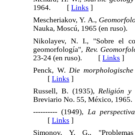
1964. [
Links
]
Mescheriakov, Y. A.,
Geomorfolog
Nauka, Moscú, 1965 (en ruso
Nikolayev, N. I., "Sobre el co
geomorfología"
,
Rev. Geomorfol
23-24 (en ruso). [
Links
]
Penck, W.
Die morphologische 
[
Links
]
Russell, B. (1935),
Religión y 
Breviario No. 55, México, 19
---------- (1949),
La perspectiva 
[
Links
]
Simonov, Y. G., "Problemas