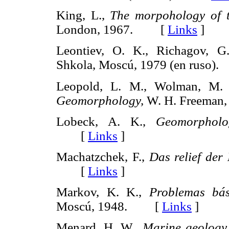
King, L.,
The morpohology of 
London, 1967. [
Links
]
Leontiev, O. K., Richagov, G
Shkola, Moscú, 1979 (en ruso
Leopold, L. M., Wolman, M. G
Geomorphology,
W. H. Freeman
Lobeck, A. K.,
Geomorpholo
[
Links
]
Machatzchek, F.,
Das relief der 
[
Links
]
Markov, K. K.,
Problemas bás
Moscú, 1948. [
Links
]
Menard, H. W.,
Marine geology 