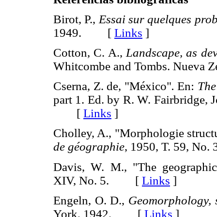
Birot, P.,
Essai sur quelques pro
1949. [
Links
]
Cotton, C. A.,
Landscape, as dev
Whitcombe and Tombs. Nueva 
Cserna, Z. de, "México"
.
En:
The
part 1. Ed. by R. W. Fairbridge,
[
Links
]
Cholley, A., "Morphologie struct
de géographie
, 1950, T. 59, N
Davis, W. M., "The geographic
XIV, No. 5. [
Links
]
Engeln, O. D.,
Geomorphology, s
York, 1942. [
Links
]