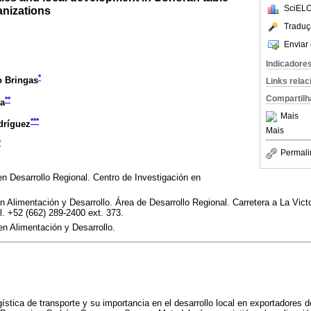
SciELO
anizations
Traduç
Enviar 
Indicadore
*
o Bringas
Links rela
Compartilh
**
ra
Mais
***
dríguez
Mais
*
Permali
en Desarrollo Regional. Centro de Investigación en
n Alimentación y Desarrollo. Área de Desarrollo Regional. Carretera a La Vict
. +52 (662) 289-2400 ext. 373.
en Alimentación y Desarrollo.
ogística de transporte y su importancia en el desarrollo local en exportadores