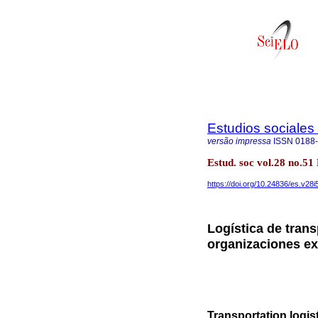
Estudios sociales 
versão impressa
ISSN
0188
Estud. soc vol.28 no.51
https://doi.org/10.24836/es.v28i
Logística de trans
organizaciones e
Transportation logis