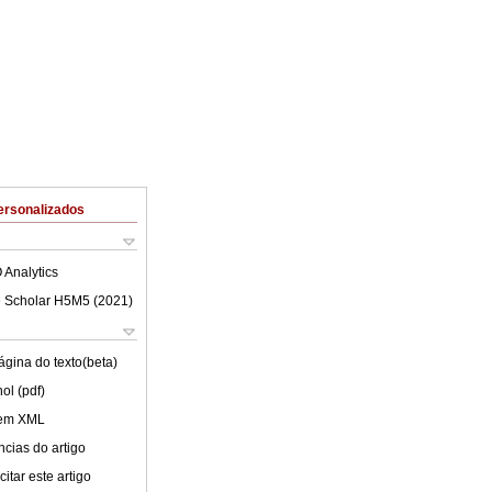
ersonalizados
 Analytics
 Scholar H5M5 (
2021
)
ágina do texto(beta)
ol (pdf)
 em XML
cias do artigo
itar este artigo