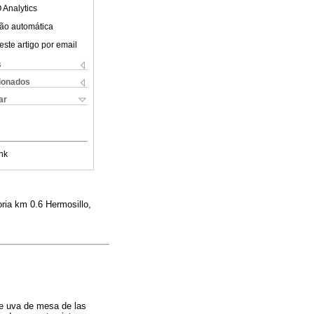
 Analytics
ão automática
este artigo por email
s
cionados
ar
nk
oria km 0.6 Hermosillo,
 de uva de mesa de las