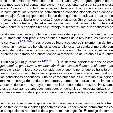
 de los consumidores. Alrededor de esta delicada baya, un grupo grande de 
s; mestizos e indígenas, intervienen y se relacionan para constituir una est
esa en Sonora. Como todo sistema, es diferente y dinámico en términos socia
n hormiguero, los viñedos se convierten en espacios biosociales en donde e
a trabajar. Cada equipo conoce lo que tiene qué hacer: cultivar, cortar, empaca
mportantes, cualquier error afectará todo el sistema. Sin embargo, existe una 
, estos finos frutos y llevarlos, en las mejores condiciones, a la frontera e
(uvas), sobre sus espaldas recae el trabajo, el bienestar social y económico d
el doceavo cultivo agrícola con mayor valor de la producción a nivel nacion
ño, mismas que son producidas en once estados de la república; es Sonora e
SIAP, 2014
ie cultivada (
). Los procesos logísticos que se implementan dentro 
generan importantes beneficios al desarrollo local. La salida al mercado com
e julio, de modo que el transporte, se convierte en un factor crucial, especia
carreteras del estado de Sonora, donde la temperatura de verano es alta (entr
Díaz, 2012:7
Urquiaga (2000) (citados en
) un sistema logístico se concibe com
e permiten garantizar la satisfacción de los clientes finales en el tiempo, ca
zones el sistema logístico es considerado el puente por el que se transita ent
cesos logísticos permiten a las empresas conocer cómo colocar sus productos
las condiciones adecuadas. Uno de estos procesos es el referido a la logístic
ntiza la entrega del producto en tiempo y forma a las estaciones unimodales
o desde donde se distribuye al resto del territorio norteamericano. Precisame
 es caracterizar los procesos logísticos en general, con especial énfasis en l
iento en segmentos de exportación de alimentos perecederos, en donde la lite
 utilizada consistió en la aplicación de una entrevista semiestructurada a tre
as de uva de mesa elegidos por conveniencia. La técnica se complementó con
ue enriqueció los resultados de la presente investigación. El trabajo de camp