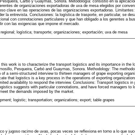
 Pesqueira, Carbó y Guaymas, Sonora. Metodología: consistió en la aplicació
gerentes de organizaciones exportadoras de uva de mesa elegidos por conveni
ceso clave en las operaciones de las organizaciones exportadoras. Limitantes: 
er la entrevista. Conclusiones: la logística de trasporte, en particular, se des
nacional con connotaciones particulares y que han obligado a los gerentes a 
lir con las exigencias que impone el mercado.
 regional; logística; transporte; organizaciones; exportación; uva de mesa
 this work is to characterize the transport logistics and its importance in the 
rmosillo, Pesqueira, Carbó and Guaymas, Sonora. Methodology: The methodol
n of a semi-structured interview to thirteen managers of grape exporting organ
ate that logistics is a key process in the operations of exporting organizatio
ited availability to respond the interview. Conclusions: Transport logistics in 
logistics suggests with particular connotations, and have forced managers to lo
 meet the demands imposed by the market.
pment; logistic; transportation; organizations; export; table grapes
co y jugoso racimo de uvas, pocas veces se reflexiona en torno a lo que su