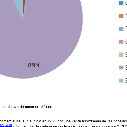
tores de uva de mesa en México
comercial de la uva inició en 1958, con una venta aproximada de 300 tonelada
dei, 2004
). Hoy en día, la cadena productiva de uva de mesa sonorense (CPU