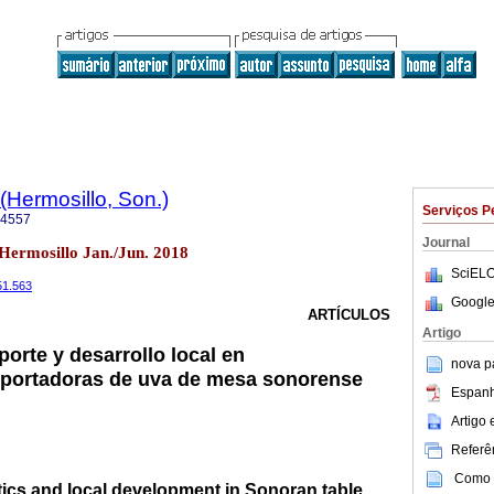
(Hermosillo, Son.)
Serviços P
-4557
Journal
 Hermosillo Jan./Jun. 2018
SciELO
51.563
Google
ARTÍCULOS
Artigo
porte y desarrollo local en
nova p
xportadoras de uva de mesa sonorense
Espanh
Artigo
Referên
Como c
tics and local development in Sonoran table