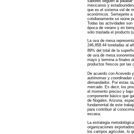
sabores lleguen al paladar
mexicanos y estadounidense
que es el sistema vid de m
económicos. Semejante a u
cotidianamente se reúne par
Todas las actividades son i
época de verano y en tiempo
sólo traslada el producto 
La uva de mesa representa 
246,858.44 toneladas al a
89% del total de la superfic
de uva de mesa sonorense, 
mayo y termina a finales d
productos frescos por las 
De acuerdo con Acevedo y 
autónomas y coordinadas qu
demandados
. Por estas ra
mercado. Es decir, los pro
el momento preciso y bajo 
componente básico que gara
de Nogales, Arizona, espaci
fundamental de este trabajo
para contribuir al conocim
escasa.
La estrategia metodológica
organizaciones exportador
los campos agrícolas, lo q