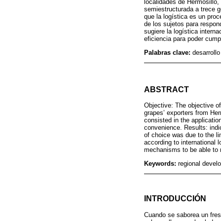
localidades de Hermosillo,
semiestructurada a trece 
que la logística es un pro
de los sujetos para respond
sugiere la logística inter
eficiencia para poder cump
Palabras clave:
desarrollo
ABSTRACT
Objective: The objective of
grapes’ exporters from He
consisted in the applicatio
convenience. Results: indic
of choice was due to the lim
according to international 
mechanisms to be able to
Keywords:
regional develo
INTRODUCCIÓN
Cuando se saborea un fres