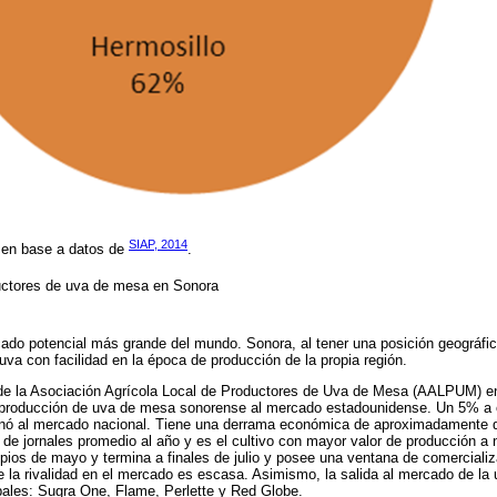
SIAP, 2014
a en base a datos de
.
uctores de uva de mesa en Sonora
do potencial más grande del mundo. Sonora, al tener una posición geográfica
uva con facilidad en la época de producción de la propia región.
de la Asociación Agrícola Local de Productores de Uva de Mesa (AALPUM) en
 producción de uva de mesa sonorense al mercado estadounidense. Un 5% a
inó al mercado nacional. Tiene una derrama económica de aproximadamente d
 de jornales promedio al año y es el cultivo con mayor valor de producción a ni
ios de mayo y termina a finales de julio y posee una ventana de comercializ
e la rivalidad en el mercado es escasa. Asimismo, la salida al mercado de la
ipales: Sugra One, Flame, Perlette y Red Globe.