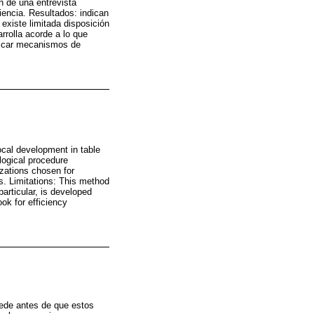
n de una entrevista
encia. Resultados: indican
existe limitada disposición
arrolla acorde a lo que
buscar mecanismos de
local development in table
ogical procedure
izations chosen for
ns. Limitations: This method
particular, is developed
ok for efficiency
cede antes de que estos