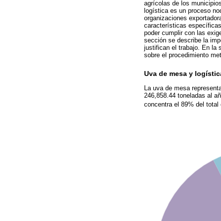
agrícolas de los municipio
logística es un proceso no
organizaciones exportadora
características específica
poder cumplir con las exig
sección se describe la impo
justifican el trabajo. En 
sobre el procedimiento met
Uva de mesa y logístic
La uva de mesa representa 
246,858.44 toneladas al a
concentra el 89% del total 