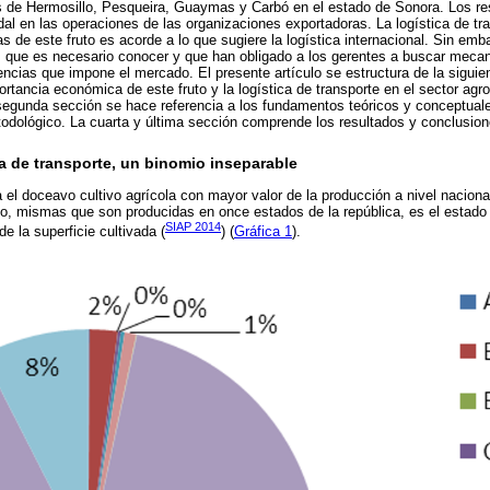
s de Hermosillo, Pesqueira, Guaymas y Carbó en el estado de Sonora. Los res
dal en las operaciones de las organizaciones exportadoras. La logística de tr
s de este fruto es acorde a lo que sugiere la logística internacional. Sin emb
s que es necesario conocer y que han obligado a los gerentes a buscar mecan
encias que impone el mercado. El presente artículo se estructura de la siguie
rtancia económica de este fruto y la logística de transporte en el sector agro
la segunda sección se hace referencia a los fundamentos teóricos y conceptuale
odológico. La cuarta y última sección comprende los resultados y conclusion
a de transporte, un binomio inseparable
el doceavo cultivo agrícola con mayor valor de la producción a nivel nacion
ño, mismas que son producidas en once estados de la república, es el estad
SIAP 2014
de la superficie cultivada (
) (
Gráfica 1
).