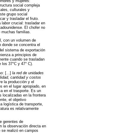
hombres y mujeres:
ructura social compleja
les, culturales y
ste grupo social
r y trasladar el fruto.
labor crucial: trasladar en
stadounidense. El chofer no
e muchas familias.
al, con un volumen de
n donde se concentra el
del sistema de exportación
ienza a principios de
lmente cuando se trasladan
e los 37°C y 47° C).
o: [...]
la red de unidades
lidad, cantidad y costos
re la producción y el
 en el lugar apropiado, en
a en el trasporte. Es un
 localizadas en la frontera
nte, el objetivo
a logística de transporte,
ratura es relativamente
ce gerentes de
 la observación directa en
o se realizó en campos