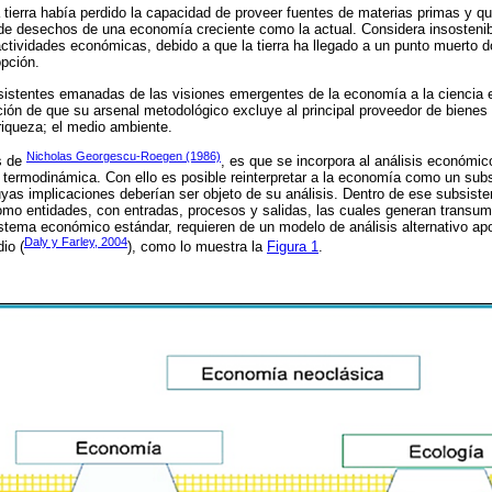
 tierra había perdido la capacidad de proveer fuentes de materias primas y qu
e desechos de una economía creciente como la actual. Considera insostenibl
actividades económicas, debido a que la tierra ha llegado a un punto muerto d
pción.
nsistentes emanadas de las visiones emergentes de la economía a la ciencia
ción de que su arsenal metodológico excluye al principal proveedor de bienes 
riqueza; el medio ambiente.
Nicholas Georgescu-Roegen (1986)
es de
, es que se incorpora al análisis económic
a termodinámica. Con ello es posible reinterpretar a la economía como un sub
as implicaciones deberían ser objeto de su análisis. Dentro de ese subsiste
mo entidades, con entradas, procesos y salidas, las cuales generan transum
istema económico estándar, requieren de un modelo de análisis alternativo 
Daly y Farley, 2004
io (
), como lo muestra la
Figura 1
.