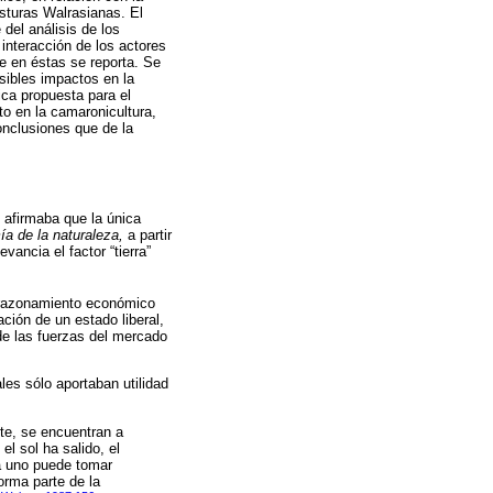
osturas Walrasianas. El
del análisis de los
interacción de los actores
e en éstas se reporta. Se
sibles impactos en la
ica propuesta para el
to en la camaronicultura,
onclusiones que de la
 afirmaba que la única
a de la naturaleza,
a partir
vancia el factor “tierra”
u razonamiento económico
ción de un estado liberal,
 de las fuerzas del mercado
les sólo aportaban utilidad
te, se encuentran a
el sol ha salido, el
da uno puede tomar
orma parte de la