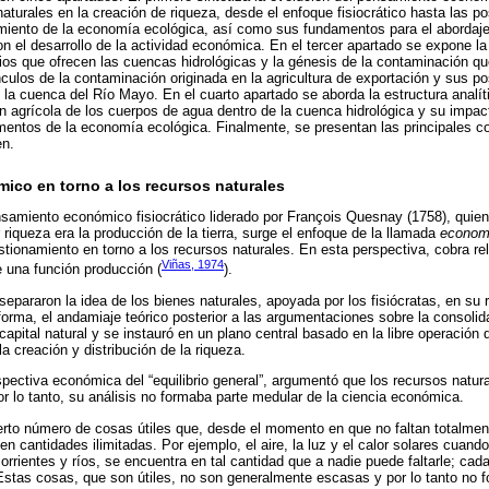
naturales en la creación de riqueza, desde el enfoque fisiocrático hasta las p
miento de la economía ecológica, así como sus fundamentos para el abordaje 
n el desarrollo de la actividad económica. En el tercer apartado se expone la 
os que ofrecen las cuencas hidrológicas y la génesis de la contaminación qu
culos de la contaminación originada en la agricultura de exportación y sus po
 la cuenca del Río Mayo. En el cuarto apartado se aborda la estructura analít
n agrícola de los cuerpos de agua dentro de la cuenca hidrológica y su impac
entos de la economía ecológica. Finalmente, se presentan las principales c
en.
ico en torno a los recursos naturales
nsamiento económico fisiocrático liderado por François Quesnay (1758), quien
riqueza era la producción de la tierra, surge el enfoque de la llamada
economí
tionamiento en torno a los recursos naturales. En esta perspectiva, cobra rele
Viñas, 1974
 una función producción (
).
epararon la idea de los bienes naturales, apoyada por los fisiócratas, en s
forma, el andamiaje teórico posterior a las argumentaciones sobre la consolida
capital natural y se instauró en un plano central basado en la libre operación
 la creación y distribución de la riqueza.
pectiva económica del “equilibrio general”, argumentó que los recursos natura
or lo tanto, su análisis no formaba parte medular de la ciencia económica.
rto número de cosas útiles que, desde el momento en que no faltan totalmen
en cantidades ilimitadas. Por ejemplo, el aire, la luz y el calor solares cuando 
orrientes y ríos, se encuentra en tal cantidad que a nadie puede faltarle; ca
 Estas cosas, que son útiles, no son generalmente escasas y por lo tanto no f