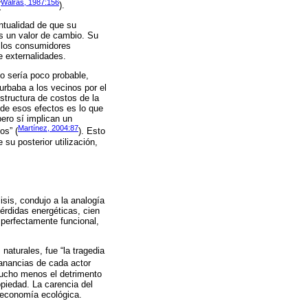
Walras, 1987:156
(
).
ntualidad de que su
es un valor de cambio. Su
, los consumidores
e externalidades.
io sería poco probable,
urbaba a los vecinos por el
structura de costos de la
 de esos efectos es lo que
ero sí implican un
Martínez, 2004:87
os” (
). Esto
su posterior utilización,
sis, condujo a la analogía
érdidas energéticas, cien
 perfectamente funcional,
naturales, fue “la tragedia
ganancias de cada actor
mucho menos el detrimento
opiedad. La carencia del
a economía ecológica.