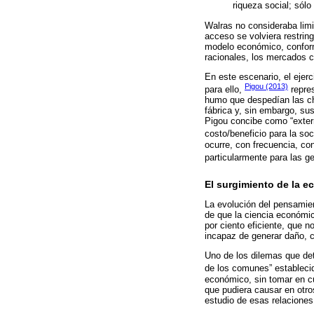
riqueza social; sólo
Walras no consideraba limi
acceso se volviera restring
modelo económico, conforma
racionales, los mercados c
En este escenario, el ejerc
Pigou (2013)
para ello,
repres
humo que despedían las chi
fábrica y, sin embargo, su
Pigou concibe como “extern
costo/beneficio para la s
ocurre, con frecuencia, co
particularmente para las ge
El surgimiento de la 
La evolución del pensamien
de que la ciencia económic
por ciento eficiente, que 
incapaz de generar daño, 
Uno de los dilemas que deto
de los comunes” estableci
económico, sin tomar en c
que pudiera causar en otros
estudio de esas relaciones