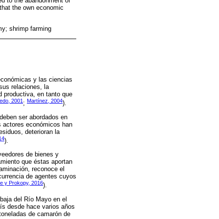
ed to the abandonment of
s that the own economic
my; shrimp farming
 económicas y las ciencias
us relaciones, la
d productiva, en tanto que
edo, 2001
Martínez, 2004
;
).
 deben ser abordados en
os actores económicos han
siduos, deterioran la
14
).
oveedores de bienes y
tamiento que éstas aportan
taminación, reconoce el
ncurrencia de agentes cuyos
re y Prokopy, 2016
).
baja del Río Mayo en el
aís desde hace varios años
 toneladas de camarón de