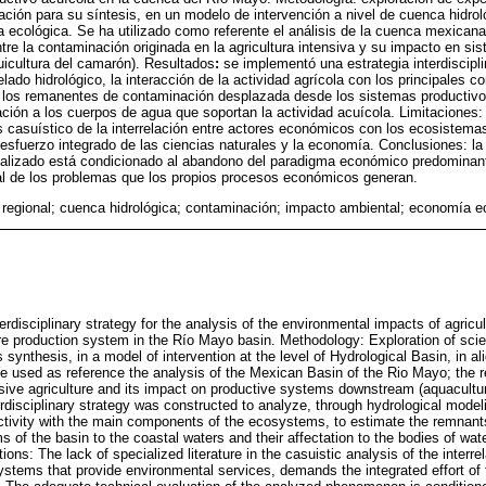
ación para su síntesis, en un modelo de intervención a nivel de cuenca hidrol
ía ecológica. Se ha utilizado como referente el análisis de la cuenca mexican
ntre la contaminación originada en la agricultura intensiva y su impacto en si
icultura del camarón). Resultados
:
se implementó una estrategia interdisciplin
ado hidrológico, la interacción de la actividad agrícola con los principales 
 los remanentes de contaminación desplazada desde los sistemas productivo
ción a los cuerpos de agua que soportan la actividad acuícola. Limitaciones: l
is casuístico de la interrelación entre actores económicos con los ecosistema
sfuerzo integrado de las ciencias naturales y la economía. Conclusiones: la 
lizado está condicionado al abandono del paradigma económico predominant
ial de los problemas que los propios procesos económicos generan.
o regional; cuenca hidrológica; contaminación; impacto ambiental; economía e
erdisciplinary strategy for the analysis of the environmental impacts of agricult
ure production system in the Río Mayo basin. Methodology: Exploration of scien
ts synthesis, in a model of intervention at the level of Hydrological Basin, in al
 used as reference the analysis of the Mexican Basin of the Rio Mayo; the r
ensive agriculture and its impact on productive systems downstream (aquacultur
erdisciplinary strategy was constructed to analyze, through hydrological model
 activity with the main components of the ecosystems, to estimate the remnants
 of the basin to the coastal waters and their affectation to the bodies of wate
tions: The lack of specialized literature in the casuistic analysis of the interr
tems that provide environmental services, demands the integrated effort of 