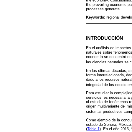
the economy. Conclusions:
the prevailing economic pa
processes generate.
Keywords:
regional devel
INTRODUCCIÓN
En el análisis de impactos
naturales sobre fenómenos 
economía se concentró en p
las ciencias naturales se c
En las últimas décadas, s
forma interrelacionada, da
dado a los recursos natura
integridad de los ecosiste
Para estudiar la complejid
servicios, es necesaria la
al estudio de fenómenos re
origen multivariante del m
sistemas productivos compr
Como ejemplo de la concur
estado de Sonora, México,
(
Tabla 1
). En el año 2016,