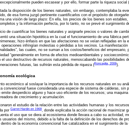
 excepcionalmente pueden escasear y por ello, formar parte la riqueza social 
tada la disposición de los bienes naturales, sin embargo, contemplaba la eve
ido, de esa forma juzgó pertinente cuantificarlos con el propósito de otorgarl
 una visión de largo plazo: En ella, los precios de los bienes son estables
ompletos y la información perfecta, por lo tanto, no se prevé el surgimiento d
icio de cuantificar los bienes naturales y asignarle precios o valores de camb
entó una situación hipotética en la cual el funcionamiento de una fábrica pert
meneas; hizo énfasis en que las afectaciones no se veían reflejadas en la e
s operaciones infringían molestias o pérdidas a los vecinos. La manifestación
alidades”, las cuales, no se suman a los costos/beneficios del empresario, p
ociedad “generalmente en forma de efectos medioambientales y socioeconómic
n el uso destructivo de recursos naturales, menoscabando las posibilidades de 
Roncaglia, 2006
neraciones futuras, las sufrirán esta pérdida de riqueza (
).
economía ecológica
to económico al soslayar la importancia de los recursos naturales en su análi
a convencional fuese considerada una especie de sistema de calderas, sin p
no emite desperdicio alguno y hace uso eficiente de los recursos; una maquina
creadora de crecimiento y acumulación.
naron el estudio de la relación entre las actividades humanas y los recursos 
Garret Hardin en 1968
da por
, donde explicaba la acción racional de maximizar 
uenta el uso que se diera al ecosistema donde llevara a cabo su actividad, 
 usuarios del mismo, debido a la falta de la definición de los derechos de pr
 dentro de la economía convencional fue catalizadora en el surgimiento de l