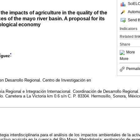
SciELO
Automat
he impacts of agriculture in the quality of the
es of the mayo river basin. A proposal for its
Send th
ological economy
Indicators
Related lin
Share
More
*
íguez
More
Permali
en Desarrollo Regional. Centro de Investigación en
 Regional e Integración Internacional. Coordinación de Desarrollo Regional.
lo. Carretera a La Victoria km 0.6 s/n C. P. 83304. Hermosillo, Sonora, Méxic
tegia interdisciplinaria para el análisis de los impactos ambientales de la acti
ductivo acuícola en la cuenca del Río Mayo. Metodología: exploración de exper