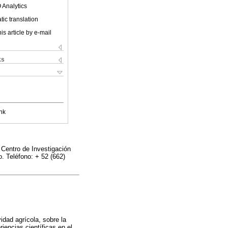
 Analytics
ic translation
is article by e-mail
ks
nk
 Centro de Investigación
o. Teléfono: + 52 (662)
vidad agrícola, sobre la
iencias científicas en el