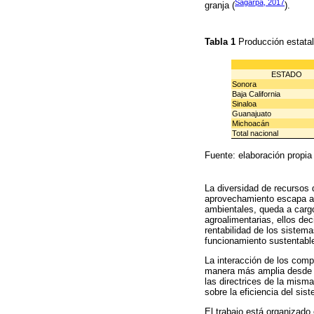
Sagarpa, 2017
granja (
).
Tabla 1
Producción estata
ESTADO
Sonora
Baja California
Sinaloa
Guanajuato
Michoacán
Total nacional
Fuente: elaboración propi
La diversidad de recursos 
aprovechamiento escapa al 
ambientales, queda a carg
agroalimentarias, ellos de
rentabilidad de los sistema
funcionamiento sustentabl
La interacción de los comp
manera más amplia desde e
las directrices de la misma
sobre la eficiencia del si
El trabajo está organizado