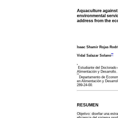
Aquaculture against t
environmental servic
address from the ec
Isaac Shamir Rojas Rodr
**
Vidal Salazar Solano
*
Estudiante del Doctorado 
Alimentación y Desarrollo.
**
Departamento de Economía
en Alimentación y Desarrol
289-24-00.
RESUMEN
Objetivo: diseñar una estra
eficiencia del sistema pro