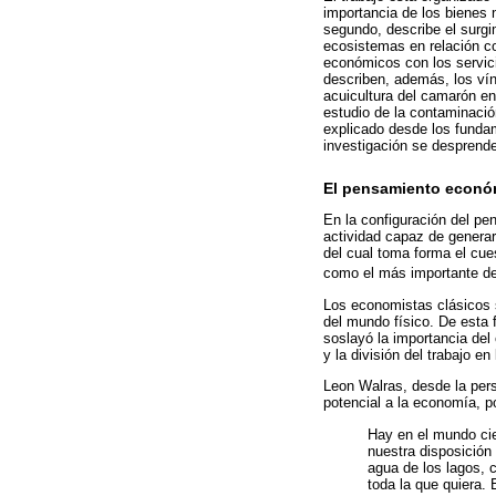
importancia de los bienes 
segundo, describe el surgi
ecosistemas en relación co
económicos con los servici
describen, además, los vín
acuicultura del camarón en
estudio de la contaminació
explicado desde los fundam
investigación se desprend
El pensamiento económ
En la configuración del pe
actividad capaz de generar 
del cual toma forma el cues
como el más importante de
Los economistas clásicos s
del mundo físico. De esta 
soslayó la importancia del 
y la división del trabajo en
Leon Walras, desde la pers
potencial a la economía, p
Hay en el mundo cie
nuestra disposición 
agua de los lagos, c
toda la que quiera.