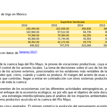
l de trigo en México
Superficie Sembrada
2016
2015
2014
2013
292,494.00
322,935.00
305,835
30
102,960.00
97,512.00
84,735
9
74,366.00
79,384.00
62,292
4
40,360.00
71,744.00
43,354
3
38,352.00
42,172.00
29,776
2
646,922
747,079
615,069
59
Sagarpa (2017)
a con datos de
de la cuenca baja del Río Mayo, le provee de vocaciones productivas, cuya e
control de los actores locales. La toma de decisiones sobre el uso de los bi
o de los actores externos, posicionados en los eslabones más rentables de l
ciden qué, cómo, cuándo y cuánto se produce. Al margen del acierto de esas 
s que controlan, llegan a entrar en contradicción con otros sistemas producti
e de toda la cuenca.
onentes de los ecosistemas con las diferentes actividades antropogénicas, 
l enfoque de la economía ecológica; es por ello que el objetivo de este doc
, una estrategia interdisciplinaria para el análisis de los impactos ambientales
stema productivo acuícola en la cuenca del Río Mayo.
 en cinco apartados. El primero sintetiza la evolución del pensamiento económ