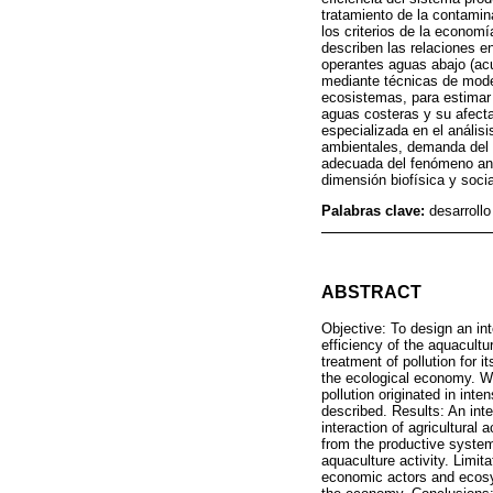
tratamiento de la contamin
los criterios de la econom
describen las relaciones e
operantes aguas abajo (acu
mediante técnicas de model
ecosistemas, para estimar
aguas costeras y su afecta
especializada en el anális
ambientales, demanda del e
adecuada del fenómeno ana
dimensión biofísica y soc
Palabras clave:
desarroll
ABSTRACT
Objective: To design an int
efficiency of the aquacult
treatment of pollution for i
the ecological economy. We
pollution originated in int
described. Results: An int
interaction of agricultural
from the productive systems
aquaculture activity. Limita
economic actors and ecosys