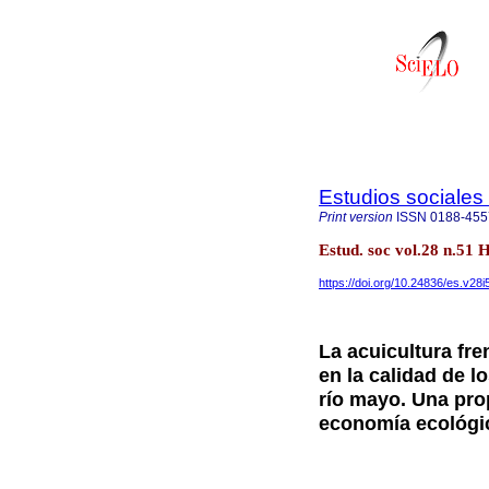
Estudios sociales 
Print version
ISSN
0188-455
Estud. soc vol.28 n.51 
https://doi.org/10.24836/es.v28i
La acuicultura fre
en la calidad de l
río mayo. Una pro
economía ecológi