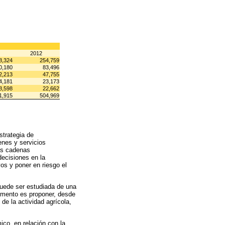
2012
8,324
254,759
0,180
83,496
2,213
47,755
4,181
23,173
8,598
22,662
1,915
504,969
strategia de
enes y servicios
as cadenas
decisiones en la
vos y poner en riesgo el
puede ser estudiada de una
umento es proponer, desde
 de la actividad agrícola,
ico, en relación con la