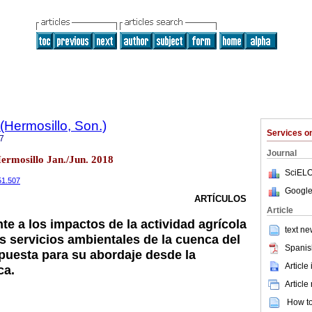
(Hermosillo, Son.)
Services 
7
Journal
Hermosillo Jan./Jun. 2018
SciELO
51.507
Google
ARTÍCULOS
Article
nte a los impactos de la actividad agrícola
text ne
os servicios ambientales de la cuenca del
Spanis
puesta para su abordaje desde la
Article
ca.
Article
How to 