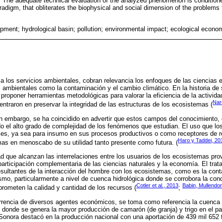
 The adequate technical evaluation of the analyzed phenomenon is condition
radigm, that obliterates the biophysical and social dimension of the problem
opment; hydrological basin; pollution; environmental impact; ecological econo
 a los servicios ambientales, cobran relevancia los enfoques de las ciencias
ambientales como la contaminación y el cambio climático. En la historia de s
roponer herramientas metodológicas para valorar la eficiencia de la activida
Nar
entraron en preservar la integridad de las estructuras de los ecosistemas (
in embargo, se ha coincidido en advertir que estos campos del conocimiento,
do el alto grado de complejidad de los fenómenos que estudian. El uso que l
les, ya sea para insumo en sus procesos productivos o como receptores de re
Haro y Taddei, 20
mas en menoscabo de su utilidad tanto presente como futura. (
ad que alcanzan las interrelaciones entre los usuarios de los ecosistemas pr
 participación complementaria de las ciencias naturales y la economía. El tra
sultantes de la interacción del hombre con los ecosistemas, como es la con
ismo, particularmente a nivel de cuenca hidrológica donde se corrobora la co
Cotler et al., 2013
Babin, Mullendo
ometen la calidad y cantidad de los recursos (
;
rencia de diversos agentes económicos, se toma como referencia la cuenca 
 donde se genera la mayor producción de camarón (de granja) y trigo en el p
 Sonora destacó en la producción nacional con una aportación de 439 mil 652