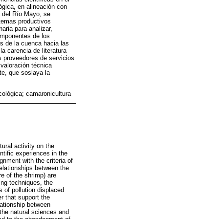
ógica, en alineación con
a del Río Mayo, se
stemas productivos
aria para analizar,
componentes de los
s de la cuenca hacia las
a carencia de literatura
s proveedores de servicios
valoración técnica
e, que soslaya la
cológica; camaronicultura
ural activity on the
tific experiences in the
ignment with the criteria of
elationships between the
e of the shrimp) are
ing techniques, the
 of pollution displaced
r that support the
elationship between
the natural sciences and