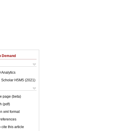
on Demand
 Analytics
 Scholar H5M5 (
2021
)
w page (beta)
h (pdf)
 in xml format
 references
cite this article