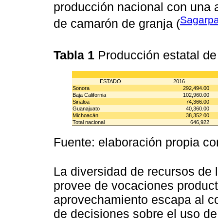
producción nacional con una 
Sagarpa
de camarón de granja (
Tabla 1
Producción estatal de
ESTADO
2016
Sonora
292,494.00
Baja California
102,960.00
Sinaloa
74,366.00
Guanajuato
40,360.00
Michoacán
38,352.00
Total nacional
646,922
Fuente: elaboración propia c
La diversidad de recursos de 
provee de vocaciones producti
aprovechamiento escapa al con
de decisiones sobre el uso de