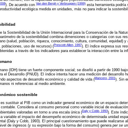
2008
Van den Bergh y Verbruggen (1999)
). De acuerdo con
esta herramienta podría s
roductividad ecológica medida en unidades, más no para indicar la sostenibil
ibilidad
 la Sostenibilidad de la Unión Internacional para la Conservación de la Natu
barómetro de la sostenibilidad combina dimensiones o categorías con sus re
o (salud, población, riqueza, conocimiento, cultura, comunidad, equidad) y
Prescott-Allen, 1997
s, poblaciones, uso de recursos) (
). El índice expresa sus re
tenidas a través de los indicadores para establecer la interacción entre la i
Humano
mano (IDH) tiene un fuerte componente social; se diseñó a partir de 1990 baj
a el Desarrollo (PNUD). El índice intenta hacer una medición del desarrollo 
Mancero, 2001
ndo aspectos de desarrollo económico y calidad de vida (
). Sin 
manos ni referencias al medio ambiente.
conómico sostenible
ce es sustituir al PIB como un indicador general económico de un espacio dete
a contable. Considera al consumo personal como variable inicial de evaluación
Daly y Cobb, 1993
ientales valoradas en torno a una escala única (
). Este índi
ca variable el impacto del desempeño económico de determinada unidad espac
ntal (Daly y Cobb, 1993). El principal cuestionamiento que puede realizarse al
 nivel de ingresos (y su expresión bajo la forma del consumo) genera
per se
un