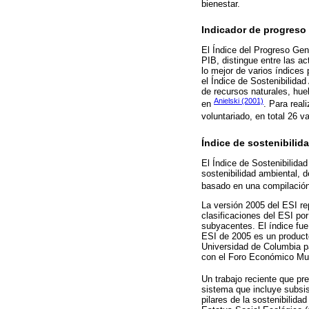
bienestar.
Indicador de progreso
El Índice del Progreso Genu
PIB, distingue entre las a
lo mejor de varios índices 
el Índice de Sostenibilidad
de recursos naturales, huel
Anielski (2001)
en
. Para real
voluntariado, en total 26 v
Índice de sostenibilid
El Índice de Sostenibilida
sostenibilidad ambiental, 
basado en una compilación
La versión 2005 del ESI re
clasificaciones del ESI po
subyacentes. El índice fue
ESI de 2005 es un producto
Universidad de Columbia pa
con el Foro Económico Mun
Un trabajo reciente que pr
sistema que incluye subsis
pilares de la sostenibilida