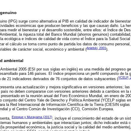
 genuino
ino (IPG) surge como alternativa al PIB en calidad de indicador de bienestar 
ctividades económicas que producen beneficios y las que causan daño. La he
para medir el bienestar y el desarrollo sostenible, entre ellos: el Índice de 
 Ambiental, la riqueza total del Banco Mundial (ahorros genuinos) contabilida
la ecológica e índices de calidad de vida como el Índice para la Salud Social d
izar el cálculo se toma como punto de partida los datos de consumo personal,
Anielski, 2001
ariables de carácter social, económico y ambiental (
).
ad ambiental
d Ambiental 2005 (ESI por sus siglas en inglés) es una medida del progreso ge
desarrollado para 146 países. El índice proporciona un perfil compuesto de la 
YCELP, 
 de 21 indicadores derivados de 76 conjuntos de datos subyacentes (
presenta una actualización y mejora significativa en versiones anteriores; la
r país no deben compararse con versiones anteriores debido a cambios en la 
 presentado en la reunión anual del Foro Económico Mundial, en enero de 20
 conjunto del Centro Yale de Derecho y Política Ambiental (YCELP siglas en i
ra la Red Internacional de Información Científica de la Tierra (CIESIN siglas 
dial y el Centro Común de Investigación (CCI), Comisión Europea.
Estoque y Murayama (2017)
esenta,
, incluye el conocimiento del estado de un si
temas humanos y ambientales que interactúan juntos; dicho indicador está co
d (la prosperidad económica, la justicia social y la calidad del medio ambiente)