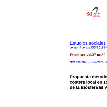
Estudios sociales 
versión impresa
ISSN
0188-
Estud. soc vol.27 no.50 
https://doi.org/10.24836/es.v27i
Propuesta metodol
costera local en z
de la Biósfera El 