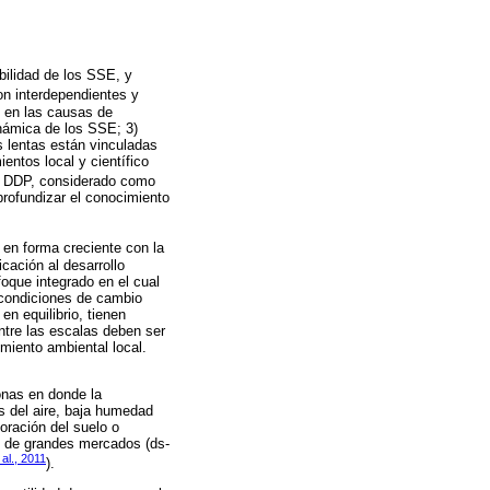
bilidad de los SSE, y
on interdependientes y
n en las causas de
inámica de los SSE; 3)
es lentas están vinculadas
entos local y científico
 DDP, considerado como
profundizar el conocimiento
 en forma creciente con la
cación al desarrollo
foque integrado en el cual
s condiciones de cambio
en equilibrio, tienen
entre las escalas deben ser
imiento ambiental local.
onas en donde la
as del aire, baja humedad
oración del suelo o
s de grandes mercados (ds-
al., 2011
).