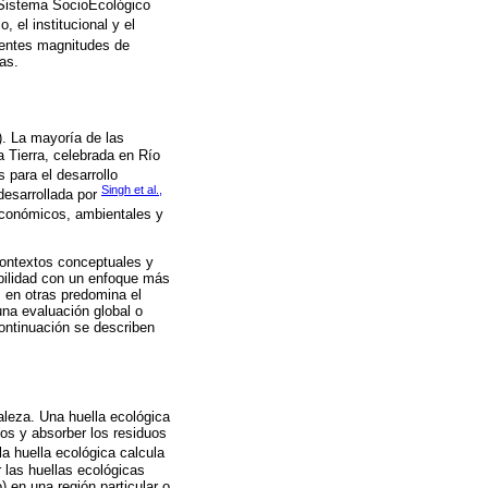
l Sistema SocioEcológico
 el institucional y el
erentes magnitudes de
cas.
). La mayoría de las
a Tierra, celebrada en Río
 para el desarrollo
Singh et al.,
desarrollada por
económicos, ambientales y
 contextos conceptuales y
bilidad con un enfoque más
, en otras predomina el
na evaluación global o
continuación se describen
aleza. Una huella ecológica
dos y absorber los residuos
 la huella ecológica calcula
las huellas ecológicas
 en una región particular o