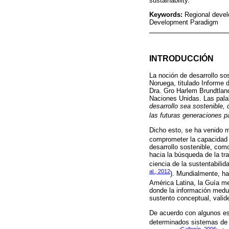
sustainability.
Keywords:
Regional devel
Development Paradigm
INTRODUCCIÓN
La noción de desarrollo so
Noruega, titulado Informe 
Dra. Gro Harlem Brundtland
Naciones Unidas. Las pala
desarrollo sea sostenible,
las futuras generaciones pa
Dicho esto, se ha venido m
comprometer la capacidad d
desarrollo sostenible, com
hacia la búsqueda de la tr
ciencia de la sustentabilida
al., 2012
). Mundialmente, ha
América Latina, la Guía me
donde la información medul
sustento conceptual, valide
De acuerdo con algunos esp
determinados sistemas de r
Gallopín, 2006