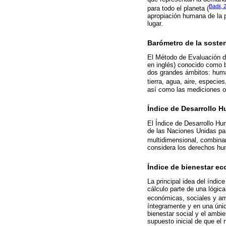
Badii, 
para todo el planeta (
apropiación humana de la p
lugar.
Barómetro de la sosten
El Método de Evaluación de
en inglés) conocido como 
dos grandes ámbitos: human
tierra, agua, aire, especie
así como las mediciones ob
Índice de Desarrollo 
El Índice de Desarrollo Hu
de las Naciones Unidas par
multidimensional, combina
considera los derechos hu
Índice de bienestar e
La principal idea del índi
cálculo parte de una lógic
económicas, sociales y amb
íntegramente y en una úni
bienestar social y el ambie
supuesto inicial de que el