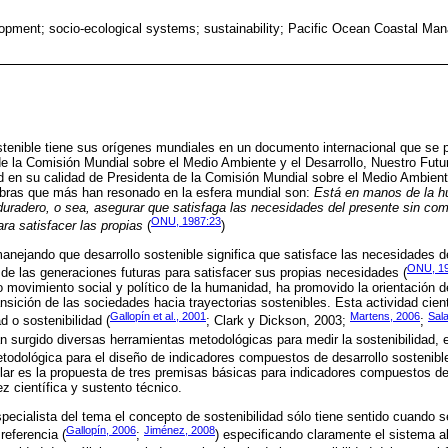
opment; socio-ecological systems; sustainability; Pacific Ocean Coastal Ma
stenible tiene sus orígenes mundiales en un documento internacional que se 
de la Comisión Mundial sobre el Medio Ambiente y el Desarrollo, Nuestro Futu
 en su calidad de Presidenta de la Comisión Mundial sobre el Medio Ambiente
bras que más han resonado en la esfera mundial son:
Está en manos de la h
 duradero, o sea, asegurar que satisfaga las necesidades del presente sin co
ONU, 1987:23
ra satisfacer las propias
(
)
anejando que desarrollo sostenible significa que satisface las necesidades d
ONU, 1
e las generaciones futuras para satisfacer sus propias necesidades (
o movimiento social y político de la humanidad, ha promovido la orientación d
ansición de las sociedades hacia trayectorias sostenibles. Esta actividad cie
Gallopín et al., 2001
Martens, 2006
Sala
d o sostenibilidad (
; Clark y Dickson, 2003;
;
n surgido diversas herramientas metodológicas para medir la sostenibilidad, e
todológica para el diseño de indicadores compuestos de desarrollo sostenible
ar es la propuesta de tres premisas básicas para indicadores compuestos de 
z científica y sustento técnico.
ecialista del tema el concepto de sostenibilidad sólo tiene sentido cuando s
Gallopín, 2006
Jiménez, 2008
eferencia (
;
) especificando claramente el sistema a