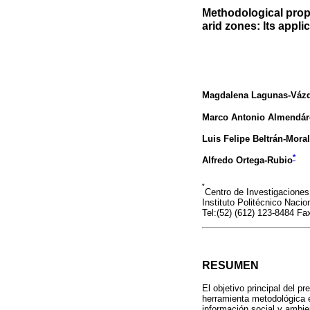
Methodological propo
arid zones: Its appl
Magdalena Lagunas-Váz
Marco Antonio Almendár
Luis Felipe Beltrán-Mora
*
Alfredo Ortega-Rubio
*
Centro de Investigacione
Instituto Politécnico Naci
Tel:(52) (612) 123-8484 Fa
RESUMEN
El objetivo principal del p
herramienta metodológica e
información social y ambie