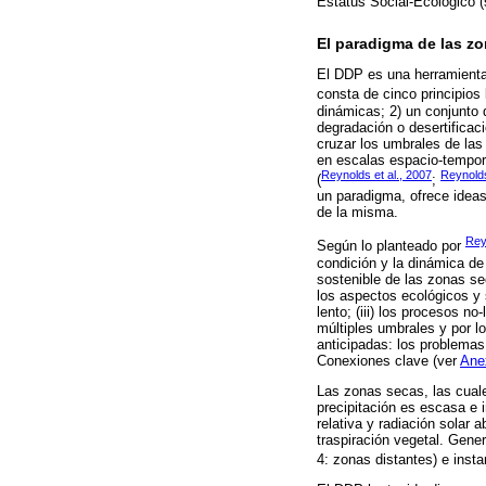
Estatus Social-Ecológico (s
El paradigma de las zo
El DDP es una herramienta 
consta de cinco principios 
dinámicas; 2) un conjunto 
degradación o desertificac
cruzar los umbrales de las 
en escalas espacio-tempora
Reynolds et al., 2007
Reynolds
(
;
un paradigma, ofrece ideas
de la misma.
Rey
Según lo planteado por
condición y la dinámica de
sostenible de las zonas se
los aspectos ecológicos y 
lento; (iii) los procesos n
múltiples umbrales y por lo
anticipadas: los problemas
Conexiones clave (ver
Ane
Las zonas secas, las cual
precipitación es escasa e i
relativa y radiación solar
traspiración vegetal. Gene
4: zonas distantes) e insta