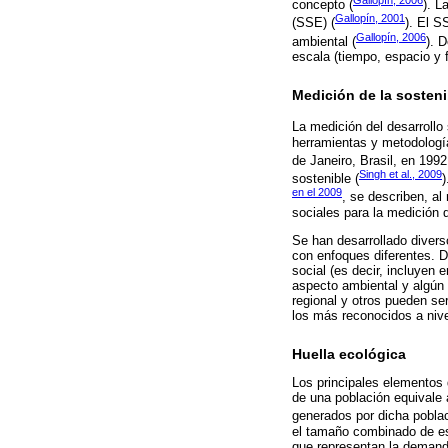
concepto (
). L
Gallopín, 2001
(SSE) (
). El S
Gallopín, 2006
ambiental (
). 
escala (tiempo, espacio y f
Medición de la sosteni
La medición del desarrollo 
herramientas y metodología
de Janeiro, Brasil, en 1992
Singh et al., 2009
sostenible (
)
en el 2009
, se describen, a
sociales para la medición d
Se han desarrollado divers
con enfoques diferentes. 
social (es decir, incluyen
aspecto ambiental y algún
regional y otros pueden se
los más reconocidos a nive
Huella ecológica
Los principales elementos 
de una población equivale 
generados por dicha poblac
el tamaño combinado de es
que representan la demanda