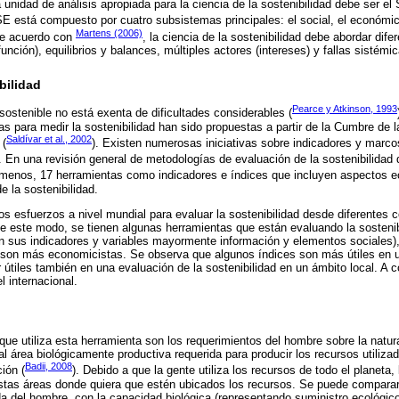
a unidad de análisis apropiada para la ciencia de la sostenibilidad debe ser e
SE está compuesto por cuatro subsistemas principales: el social, el económico,
Martens (2006)
De acuerdo con
, la ciencia de la sostenibilidad debe abordar dif
unción), equilibrios y balances, múltiples actores (intereses) y fallas sistémi
bilidad
Pearce y Atkinson, 1993
sostenible no está exenta de dificultades considerables (
s para medir la sostenibilidad han sido propuestas a partir de la Cumbre de l
Saldívar et al., 2002
 (
). Existen numerosas iniciativas sobre indicadores y marcos
. En una revisión general de metodologías de evaluación de la sostenibilidad 
l menos, 17 herramientas como indicadores e índices que incluyen aspectos 
e la sostenibilidad.
os esfuerzos a nivel mundial para evaluar la sostenibilidad desde diferentes
De este modo, se tienen algunas herramientas que están evaluando la sosteni
 en sus indicadores y variables mayormente información y elementos sociales)
 son más economicistas. Se observa que algunos índices son más útiles en u
r útiles también en una evaluación de la sostenibilidad en un ámbito local. A 
l internacional.
que utiliza esta herramienta son los requerimientos del hombre sobre la natur
al área biológicamente productiva requerida para producir los recursos utiliza
Badii, 2008
ión (
). Debido a que la gente utiliza los recursos de todo el planeta,
tas áreas donde quiera que estén ubicados los recursos. Se puede comparar 
 del hombre, con la capacidad biológica (representando suministro ecológico)