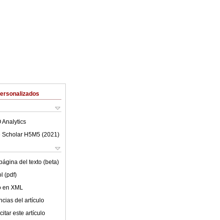
Personalizados
 Analytics
 Scholar H5M5 (
2021
)
ágina del texto (beta)
l (pdf)
lo en XML
cias del artículo
itar este artículo