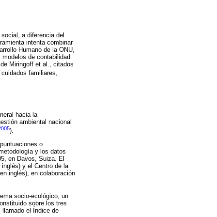
social, a diferencia del
rramienta intenta combinar
Desarrollo Humano de la ONU,
d, modelos de contabilidad
e Miringoff et al., citados
 cuidados familiares,
neral hacia la
gestión ambiental nacional
2005
).
s puntuaciones o
metodología y los datos
05, en Davos, Suiza. El
nglés) y el Centro de la
en inglés), en colaboración
stema socio-ecológico, un
nstituido sobre los tres
, llamado el Índice de