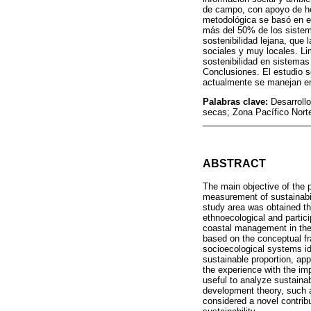
de campo, con apoyo de her
metodológica se basó en e
más del 50% de los sistema
sostenibilidad lejana, que
sociales y muy locales. Li
sostenibilidad en sistema
Conclusiones. El estudio s
actualmente se manejan en 
Palabras clave:
Desarroll
secas; Zona Pacífico Norte
ABSTRACT
The main objective of the 
measurement of sustainabil
study area was obtained thr
ethnoecological and partici
coastal management in the
based on the conceptual fr
socioecological systems ide
sustainable proportion, ap
the experience with the imp
useful to analyze sustaina
development theory, such 
considered a novel contribu