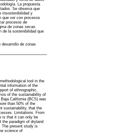
todología. La propuesta
ltados. Se observa que
 insostenibilidad y
en que ver con procesos
izar procesos de
igma de zonas secas.
 de la sostenibilidad que
e desarrollo de zonas
ethodological tool in the
tal information of the
pport of ethnographic,
is of the sustainability of
 Baja California (BCS) was
 more than 50% of the
 sustainability, that the
cesses. Limitations. From
 is that it can only be
t the paradigm of dryland
 The present study is
the science of