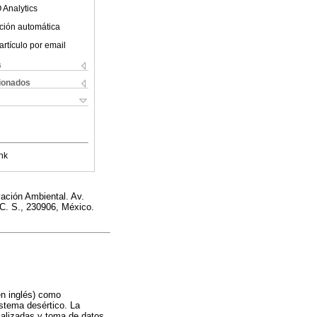
 Analytics
ción automática
artículo por email
s
cionados
nk
ación Ambiental. Av.
 C. S., 230906, México.
en inglés) como
istema desértico. La
cializadas y toma de datos