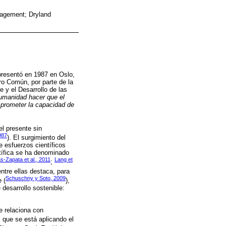
nagement; Dryland
presentó en 1987 en Oslo,
ro Común, por parte de la
 y el Desarrollo de las
umanidad hacer que el
mprometer la capacidad de
el presente sin
987
). El surgimiento del
e esfuerzos científicos
ntífica se ha denominado
s-Zapata et al., 2011
Lang et
;
ntre ellas destaca, para
Schuschny y Soto, 2009
 (
),
desarrollo sostenible:
e relaciona con
l que se está aplicando el