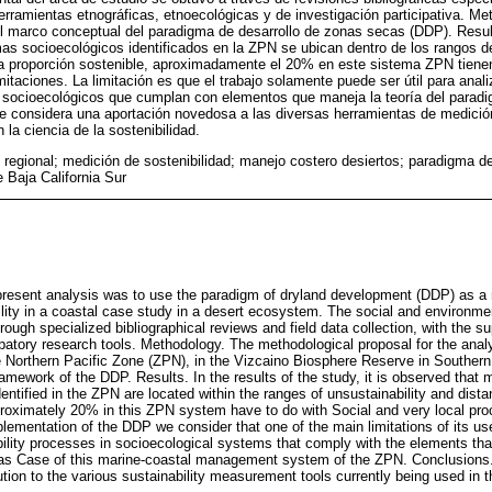
ramientas etnográficas, etnoecológicas y de investigación participativa. Me
l marco conceptual del paradigma de desarrollo de zonas secas (DDP). Resu
s socioecológicos identificados en la ZPN se ubican dentro de los rangos de
 la proporción sostenible, aproximadamente el 20% en este sistema ZPN tien
mitaciones. La limitación es que el trabajo solamente puede ser útil para anal
s socioecológicos que cumplan con elementos que maneja la teoría del parad
e considera una aportación novedosa a las diversas herramientas de medición
la ciencia de la sostenibilidad.
o regional; medición de sostenibilidad; manejo costero desiertos; paradigma d
 Baja California Sur
present analysis was to use the paradigm of dryland development (DDP) as a m
ity in a coastal case study in a desert ecosystem. The social and environmen
ough specialized bibliographical reviews and field data collection, with the su
patory research tools. Methodology. The methodological proposal for the analys
 Northern Pacific Zone (ZPN), in the Vizcaino Biosphere Reserve in Southern
amework of the DDP. Results. In the results of the study, it is observed that
ntified in the ZPN are located within the ranges of unsustainability and distant
proximately 20% in this ZPN system have to do with Social and very local pro
lementation of the DDP we consider that one of the main limitations of its use
bility processes in socioecological systems that comply with the elements tha
as Case of this marine-coastal management system of the ZPN. Conclusions.
tion to the various sustainability measurement tools currently being used in 