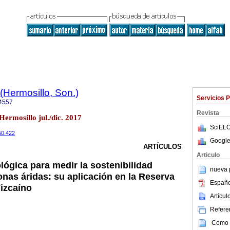
(Hermosillo, Son.)
Servicios 
4557
Revista
Hermosillo jul./dic. 2017
SciELO
50.422
Google
ARTÍCULOS
Articulo
ógica para medir la sostenibilidad
nueva p
onas áridas: su aplicación en la Reserva
Españo
Vizcaíno
Artícu
Referen
Como c