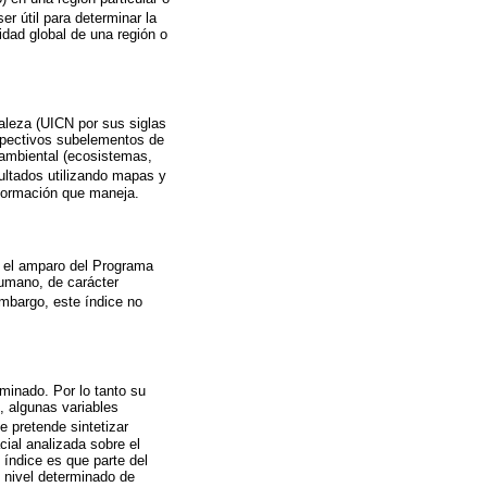
er útil para determinar la
idad global de una región o
raleza (UICN por sus siglas
spectivos subelementos de
 ambiental (ecosistemas,
sultados utilizando mapas y
nformación que maneja.
o el amparo del Programa
humano, de carácter
embargo, este índice no
rminado. Por lo tanto su
, algunas variables
ce pretende sintetizar
ial analizada sobre el
 índice es que parte del
 nivel determinado de