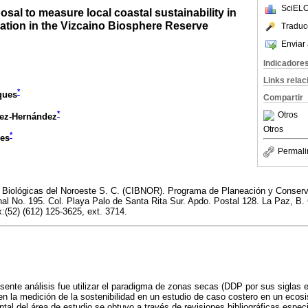
SciELO
sal to measure local coastal sustainability in
ication in the Vizcaino Biosphere Reserve
Traduc
Enviar 
Indicadore
Links rela
*
ques
Compartir
*
Otros
ez-Hernández
Otros
*
les
Permali
s Biológicas del Noroeste S. C. (CIBNOR). Programa de Planeación y Conserv
onal No. 195. Col. Playa Palo de Santa Rita Sur. Apdo. Postal 128. La Paz, B.
x:(52) (612) 125-3625, ext. 3714.
resente análisis fue utilizar el paradigma de zonas secas (DDP por sus siglas 
n la medición de la sostenibilidad en un estudio de caso costero en un ecos
ntal del área de estudio se obtuvo a través de revisiones bibliográficas espe