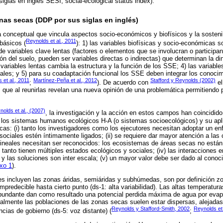
iglas en ingles SESI, social-ecological status index).
nas secas (DDP por sus siglas en inglés)
conceptual que vincula aspectos socio-económicos y biofísicos y la sosteni
Reynolds et al., 2011
básicos (
): 1) las variables biofísicas y socio-económicas s
de variables clave lentas (factores o elementos que se involucran o participa
ión del suelo, pueden ser variables directas o indirectas) que determinan la d
variables lentas cambia la estructura y la función de los SSE; 4) las variabl
les; y 5) para su coadaptación funcional los SSE deben integrar los conocimi
 et al., 2011
Martínez-Peña et al., 2012
Stafford y Reynolds (2002)
;
). De acuerdo con
el
 que al reunirlas revelan una nueva opinión de una problemática permitiendo 
nolds et al., (2007)
, la investigación y la acción en estos campos han coincidido
 los sistemas humanos ecológicos H-A (o sistemas socioecológicos) y su apli
cas: (i) tanto los investigadores como los ejecutores necesitan adoptar un en
sociales estén íntimamente ligados; (ii) se requiere dar mayor atención a la
o-lineales necesitan ser reconocidos: los ecosistemas de áreas secas no están 
 tanto tienen múltiples estados ecológicos y sociales; (iv) las interacciones 
 y las soluciones son inter escala; (v) un mayor valor debe ser dado al conoc
xo 1
).
es incluyen las zonas áridas, semiáridas y subhúmedas, son por definición z
mpredecible hasta cierto punto (ds-1: alta variabilidad). Las altas temperatur
 abundante dan como resultado una potencial perdida máxima de agua por evap
ralmente las poblaciones de las zonas secas suelen estar dispersas, alejada
Reynolds y Stafford-Smith, 2002
Reynolds et 
ncias de gobierno (ds-5: voz distante) (
;